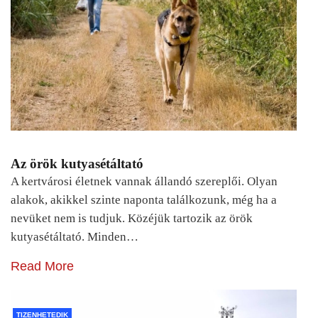
Az örök kutyasétáltató
A kertvárosi életnek vannak állandó szereplői. Olyan
alakok, akikkel szinte naponta találkozunk, még ha a
nevüket nem is tudjuk. Közéjük tartozik az örök
kutyasétáltató. Minden…
Read More
TIZENHETEDIK