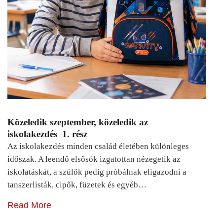
Közeledik szeptember, közeledik az
iskolakezdés 1. rész
Az iskolakezdés minden család életében különleges
időszak. A leendő elsősök izgatottan nézegetik az
iskolatáskát, a szülők pedig próbálnak eligazodni a
tanszerlisták, cipők, füzetek és egyéb…
Read More