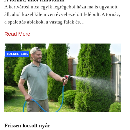
A kertvárosi utca egyik legrégebbi háza ma is ugyanott
áll, ahol közel kilencven évvel ezelőtt felépült. A tornác,
a spalettás ablakok, a vastag falak és…
Read More
TIZENHETEDIK
Frissen locsolt nyár