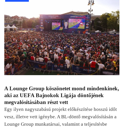
A Lounge Group köszönetet mond mindenkinek,
aki az UEFA Bajnokok Ligája döntőjének
megvalósításában részt vett
Egy ilyen nagyszabású projekt előkészítése hosszú időt
vesz, illetve vett igénybe. A BL-döntő megvalósításán a
Lounge Group munkatársai, valamint a teljesítésbe