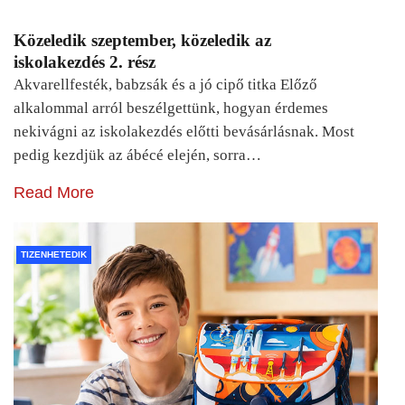
Közeledik szeptember, közeledik az
iskolakezdés 2. rész
Akvarellfesték, babzsák és a jó cipő titka Előző
alkalommal arról beszélgettünk, hogyan érdemes
nekivágni az iskolakezdés előtti bevásárlásnak. Most
pedig kezdjük az ábécé elején, sorra…
Read More
TIZENHETEDIK