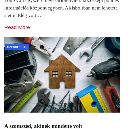
Több volt egyszerű bevásárlóhelynél: közösségi pont és
információs központ egyben. A kisboltban nem lehetett
sietni. Elég volt…
Read More
TIZENHETEDIK
A szomszéd, akinek mindene volt