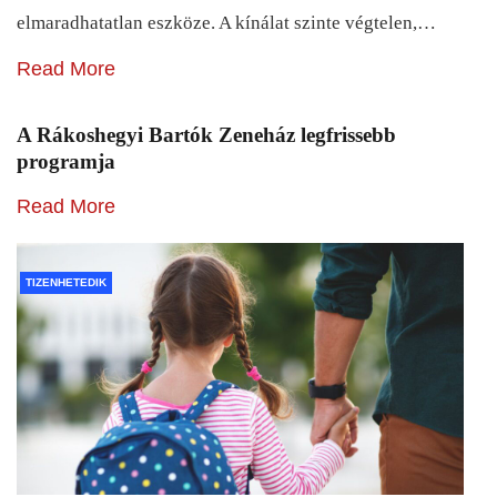
elmaradhatatlan eszköze. A kínálat szinte végtelen,…
Read More
A Rákoshegyi Bartók Zeneház legfrissebb
programja
Read More
TIZENHETEDIK