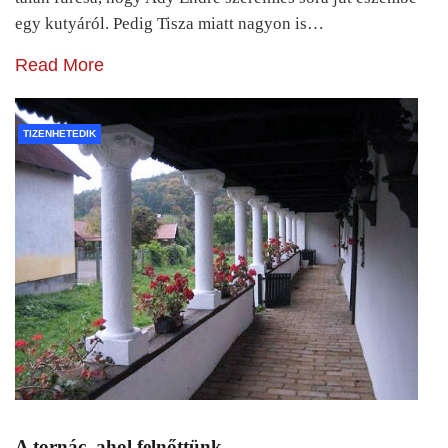
egy kutyáról. Pedig Tisza miatt nagyon is…
Read More
TIZENHETEDIK
A tornác, ahol felnőttünk