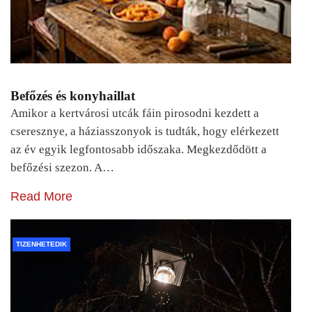
Befőzés és konyhaillat
Amikor a kertvárosi utcák fáin pirosodni kezdett a
cseresznye, a háziasszonyok is tudták, hogy elérkezett
az év egyik legfontosabb időszaka. Megkezdődött a
befőzési szezon. A…
Read More
TIZENHETEDIK