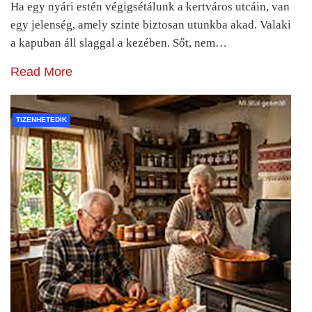
Ha egy nyári estén végigsétálunk a kertváros utcáin, van
egy jelenség, amely szinte biztosan utunkba akad. Valaki
a kapuban áll slaggal a kezében. Sőt, nem…
Read More
TIZENHETEDIK