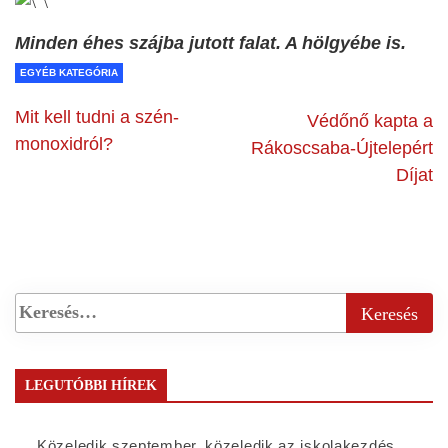
Minden éhes szájba jutott falat. A hölgyébe is.
EGYÉB KATEGÓRIA
Mit kell tudni a szén-
Védőnő kapta a
monoxidról?
Rákoscsaba-Újtelepért
Díjat
LEGUTÓBBI HÍREK
Közeledik szeptember, közeledik az iskolakezdés