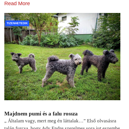
Read More
TIZENHETEDIK
Majdnem pumi és a falu rossza
„ Általam vagy, mert meg én láttalak…” Első olvasásra
talán furcsa, hogy Ady Endre szerelmes sora jut eszembe