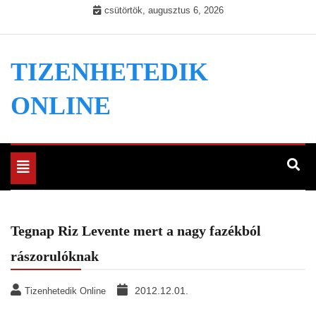
Skip
csütörtök, augusztus 6, 2026
to
content
TIZENHETEDIK
ONLINE
Toggle
navigation
Tegnap Riz Levente mert a nagy fazékból
rászorulóknak
2012.12.01.
Tizenhetedik Online