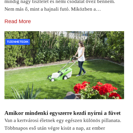
mindig nagy tisztelet és némi csodálat övez bennem.
Nem más ő, mint a hajnali futó. Miközben a…
Read More
TIZENHETEDIK
Amikor mindenki egyszerre kezdi nyírni a füvet
Van a kertvárosi életnek egy egészen különös pillanata.
Többnapos eső után végre kisüt a nap, az ember