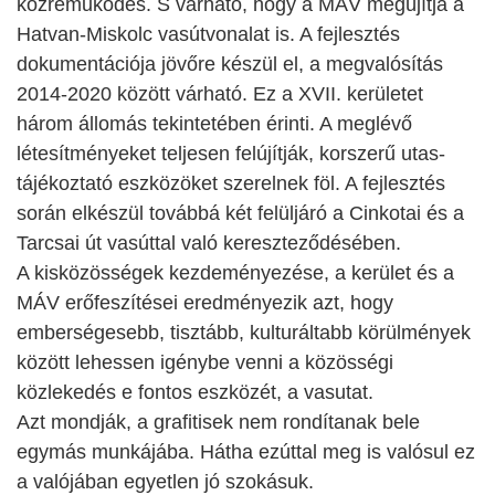
közreműködés. S várható, hogy a MÁV megújítja a
Hatvan-Miskolc vasútvonalat is. A fejlesztés
dokumentációja jövőre készül el, a megvalósítás
2014-2020 között várható. Ez a XVII. kerületet
három állomás tekintetében érinti. A meglévő
létesítményeket teljesen felújítják, korszerű utas-
tájékoztató eszközöket szerelnek föl. A fejlesztés
során elkészül továbbá két felüljáró a Cinkotai és a
Tarcsai út vasúttal való kereszteződésében.
A kisközösségek kezdeményezése, a kerület és a
MÁV erőfeszítései eredményezik azt, hogy
emberségesebb, tisztább, kulturáltabb körülmények
között lehessen igénybe venni a közösségi
közlekedés e fontos eszközét, a vasutat.
Azt mondják, a grafitisek nem rondítanak bele
egymás munkájába. Hátha ezúttal meg is valósul ez
a valójában egyetlen jó szokásuk.