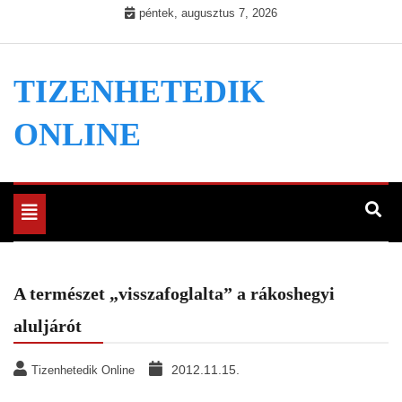
Skip
péntek, augusztus 7, 2026
to
content
TIZENHETEDIK
ONLINE
Toggle
navigation
A természet „visszafoglalta” a rákoshegyi
aluljárót
2012.11.15.
Tizenhetedik Online