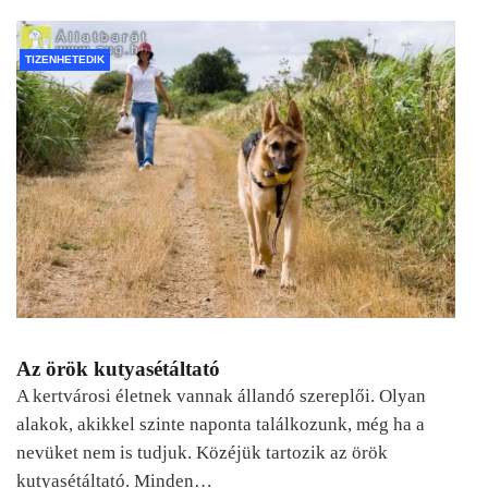
TIZENHETEDIK
Az örök kutyasétáltató
A kertvárosi életnek vannak állandó szereplői. Olyan
alakok, akikkel szinte naponta találkozunk, még ha a
nevüket nem is tudjuk. Közéjük tartozik az örök
kutyasétáltató. Minden…