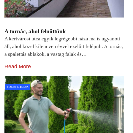
A tornác, ahol felnőttünk
A kertvárosi utca egyik legrégebbi háza ma is ugyanott
áll, ahol közel kilencven évvel ezelőtt felépült. A tornác,
a spalettás ablakok, a vastag falak és…
Read More
TIZENHETEDIK