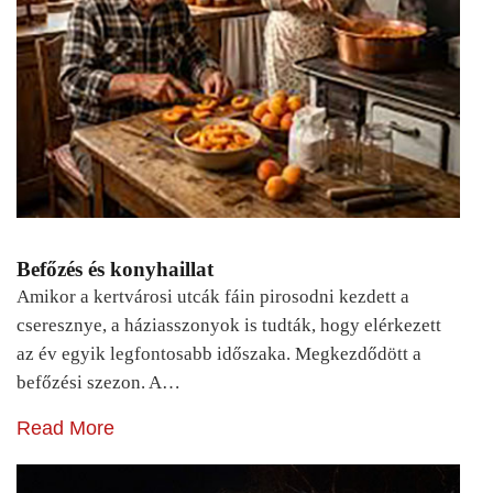
Befőzés és konyhaillat
Amikor a kertvárosi utcák fáin pirosodni kezdett a
cseresznye, a háziasszonyok is tudták, hogy elérkezett
az év egyik legfontosabb időszaka. Megkezdődött a
befőzési szezon. A…
Read More