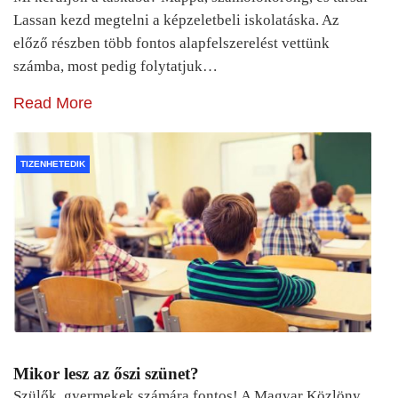
Lassan kezd megtelni a képzeletbeli iskolatáska. Az
előző részben több fontos alapfelszerelést vettünk
számba, most pedig folytatjuk…
Read More
TIZENHETEDIK
Mikor lesz az őszi szünet?
Szülők, gyermekek számára fontos! A Magyar Közlöny