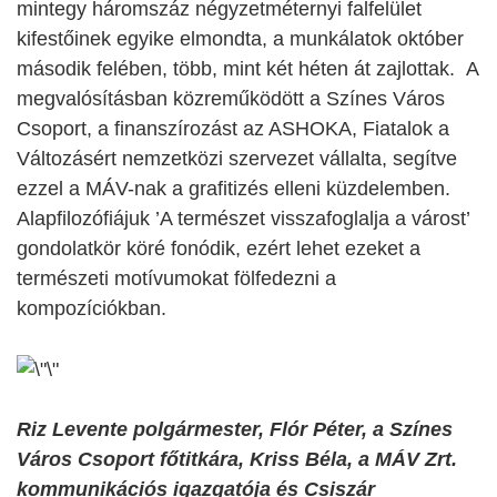
mintegy háromszáz négyzetméternyi falfelület
kifestőinek egyike elmondta, a munkálatok október
második felében, több, mint két héten át zajlottak. A
megvalósításban közreműködött a Színes Város
Csoport, a finanszírozást az ASHOKA, Fiatalok a
Változásért nemzetközi szervezet vállalta, segítve
ezzel a MÁV-nak a grafitizés elleni küzdelemben.
Alapfilozófiájuk ’A természet visszafoglalja a várost’
gondolatkör köré fonódik, ezért lehet ezeket a
természeti motívumokat fölfedezni a
kompozíciókban.
Riz Levente polgármester, Flór Péter, a Színes
Város Csoport főtitkára, Kriss Béla, a MÁV Zrt.
kommunikációs igazgatója és Csiszár