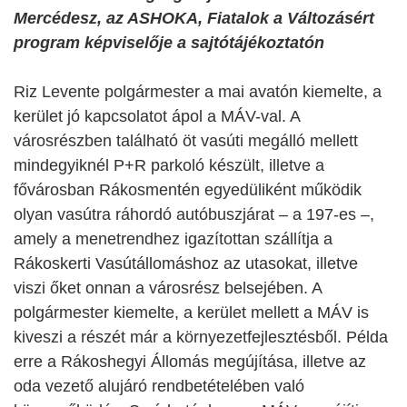
Mercédesz, az ASHOKA, Fiatalok a Változásért
program képviselője a sajtótájékoztatón
Riz Levente polgármester a mai avatón kiemelte, a
kerület jó kapcsolatot ápol a MÁV-val. A
városrészben található öt vasúti megálló mellett
mindegyiknél P+R parkoló készült, illetve a
fővárosban Rákosmentén egyedüliként működik
olyan vasútra ráhordó autóbuszjárat – a 197-es –,
amely a menetrendhez igazítottan szállítja a
Rákoskerti Vasútállomáshoz az utasokat, illetve
viszi őket onnan a városrész belsejében. A
polgármester kiemelte, a kerület mellett a MÁV is
kiveszi a részét már a környezetfejlesztésből. Példa
erre a Rákoshegyi Állomás megújítása, illetve az
oda vezető alujáró rendbetételében való