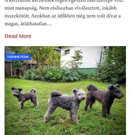
A kertvárosi kerítésnek régen egészen más szerepe volt,
mint manapság. Nem elsősorban elválasztott, inkább
összekötött. Azokban az időkben még nem volt divat a
magas, átláthatatlan…
Read More
TIZENHETEDIK