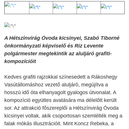
A Hétszínvirág Óvoda kicsinyei, Szabó Tiborné
önkormányzati képviselő és Riz Levente
polgármester megtekintik az aluljáró grafiti-
kompozícióit
Kedves grafiti rajzokkal színesedett a Rákoshegy
Vasútállomáshoz vezető aluljáró, megújítva a
hosszú idő óta elhanyagolt gyalogos útvonalat. A
kompozíció együttes avatására ma délelőtt került
sor. Az attrakció főszereplői a Hétszínvirág Óvoda
kicsinyei voltak, akik csoportosan szemlélték meg a
falak mókás illusztrációit. Mint Koncz Rebeka, a