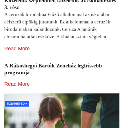
Közeledik szeptember, közeledik az iskolakezdés
3. rész
A ceruzák birodalma Előző alkalommal az iskolában
célszerű cipőkig jutottunk. Ez alkalommal a ceruzák
birodalmában kalandozunk. Ceruza A tanórák
elmaradhatatlan eszköze. A kínálat szinte végtelen,…
Read More
A Rákoshegyi Bartók Zeneház legfrissebb
programja
Read More
TIZENHETEDIK