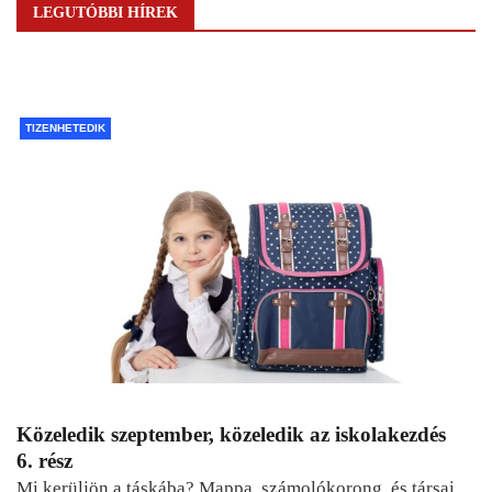
LEGUTÓBBI HÍREK
TIZENHETEDIK
Közeledik szeptember, közeledik az iskolakezdés
6. rész
Mi kerüljön a táskába? Mappa, számolókorong, és társai