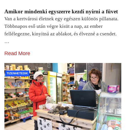
Amikor mindenki egyszerre kezdi nyírni a füvet
Van a kertvárosi életnek egy egészen különös pillanata.
Többnapos eső után végre kisüt a nap, az ember
fellélegezne, kinyitná az ablakot, és élvezné a csendet.
…
Read More
TIZENHETEDIK