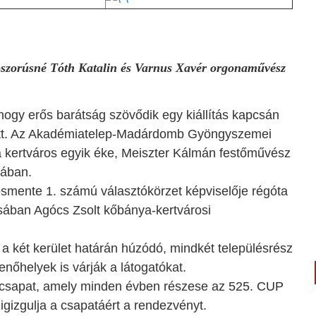
Koszorúsné Tóth Katalin és Varnus Xavér orgonaművész
ogy erős barátság szövődik egy kiállítás kapcsán
tt. Az Akadémiatelep-Madárdomb Gyöngyszemei
 kertváros egyik éke, Meiszter Kálmán festőművész
dában.
smente 1. számú választókörzet képviselője régóta
sában Agócs Zsolt kőbánya-kertvárosi
 a két kerület határán húzódó, mindkét településrész
enőhelyek is várják a látogatókat.
rcsapat, amely minden évben részese az 525. CUP
igizgulja a csapatáért a rendezvényt.