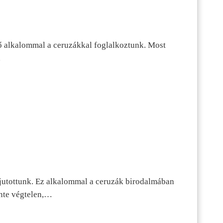
ő alkalommal a ceruzákkal foglalkoztunk. Most
…
jutottunk. Ez alkalommal a ceruzák birodalmában
inte végtelen,…