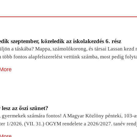
dik szeptember, közeledik az iskolakezdés 6. rész
ljön a táskába? Mappa, számolókorong, és társai Lassan kezd m
n több fontos alapfelszerelést vettünk számba, most pedig foly
More
lesz az őszi szünet?
, gyermekek számára fontos! A Magyar Közlöny pénteki, 103-a
ter 1/2026. (VII. 31.) OGYM rendelete a 2026/2027. tanév rend
More