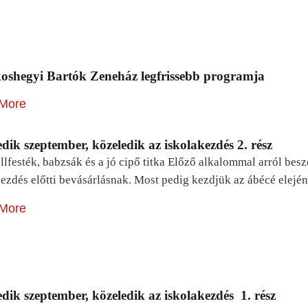
oshegyi Bartók Zeneház legfrissebb programja
More
dik szeptember, közeledik az iskolakezdés 2. rész
lfesték, babzsák és a jó cipő titka Előző alkalommal arról be
ezdés előtti bevásárlásnak. Most pedig kezdjük az ábécé elejé
More
dik szeptember, közeledik az iskolakezdés 1. rész