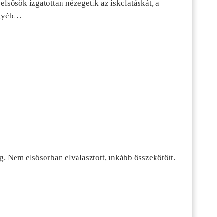
lsősök izgatottan nézegetik az iskolatáskát, a
 egyéb…
g. Nem elsősorban elválasztott, inkább összekötött.