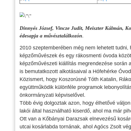
Dinnyés József, Vincze Judit, Meiszter Kálmán, 
édesapja
a művésztalálkozón
.
2010 szeptemberében még nem lehetett tudni, h
képzőművészek és egy rákosmenti óvoda közö
képzőművészeti kiállítás megrendezése során a
is bemutatkozott alkotásaival a Hófehérke Óvo
Közismert, hogy Koszorúsné Tóth Katalin, Ráko
együttműködik különféle programok lebonyolítá
önkormányzati képviselővel.
Több évig dolgoztak azon, hogy élhetővé váljon
lakói által használható kiserdő, ahol ma már pih
Ott van a Kőbányai Darazsak elnevezésű kosá
utcai kosárlabda tornának, ahol Agócs Zsolt vég