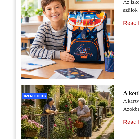
Az isko
szülők 
Read 
A kerí
TIZENHETEDIK
A kertv
Azokba
Read 