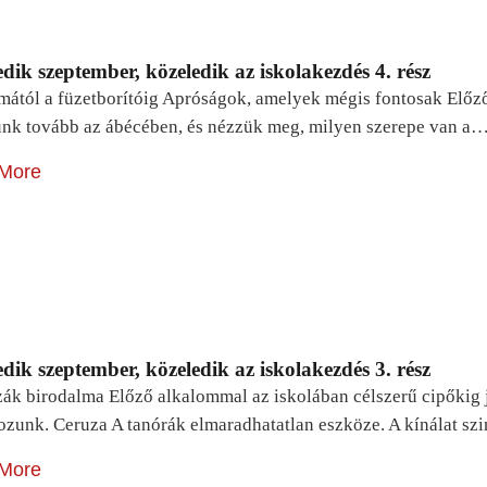
dik szeptember, közeledik az iskolakezdés 4. rész
mától a füzetborítóig Apróságok, amelyek mégis fontosak Előz
unk tovább az ábécében, és nézzük meg, milyen szerepe van a
More
dik szeptember, közeledik az iskolakezdés 3. rész
zák birodalma Előző alkalommal az iskolában célszerű cipőkig 
ozunk. Ceruza A tanórák elmaradhatatlan eszköze. A kínálat sz
More