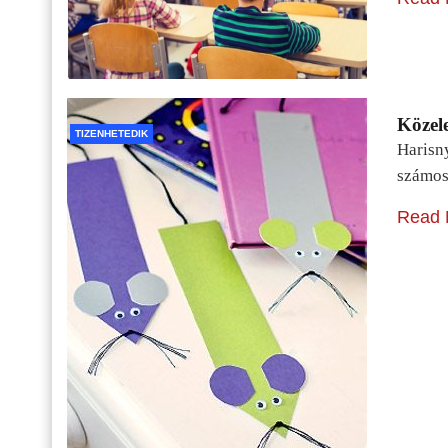
Közele
TIZENHETEDIK
Harisn
számos
Read 