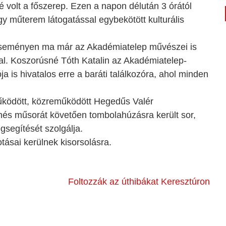
 volt a főszerep. Ezen a napon délután 3 órától
y műterem látogatással egybekötött kulturális
Az eseményen ma már az Akadémiatelep művészei is
tal. Koszorúsné Tóth Katalin az Akadémiatelep-
s hivatalos erre a baráti találkozóra, ahol minden
ködött, közreműködött Hegedűs Valér
és műsorát követően tombolahúzásra került sor,
segítését szolgálja.
ásai kerülnek kisorsolásra.
Foltozzák az úthibákat Keresztúron