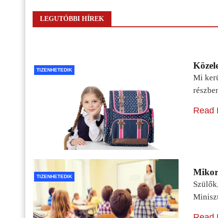
LEGUTÓBBI HÍREK
Közele
TIZENHETEDIK
Mi kerü
részbe
Read 
Mikor 
TIZENHETEDIK
Szülők
Minisz
Read 