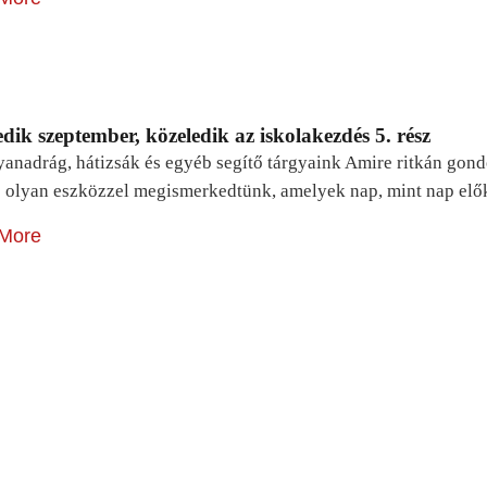
dik szeptember, közeledik az iskolakezdés 5. rész
yanadrág, hátizsák és egyéb segítő tárgyaink Amire ritkán gon
 olyan eszközzel megismerkedtünk, amelyek nap, mint nap elő
More