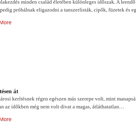
lakezdés minden család életében különleges időszak. A leendő e
pedig próbálnak eligazodni a tanszerlisták, cipők, füzetek és
More
tésen át
árosi kerítésnek régen egészen más szerepe volt, mint manapsá
n az időkben még nem volt divat a magas, átláthatatlan…
More