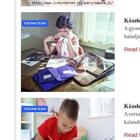
Közele
TIZENHETEDIK
A gyur
haladj
Read 
Közele
TIZENHETEDIK
A ceru
kaland
Read 