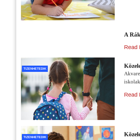
A Rák
Read 
Közele
TIZENHETEDIK
Akvarel
iskolak
Read 
Közele
TIZENHETEDIK