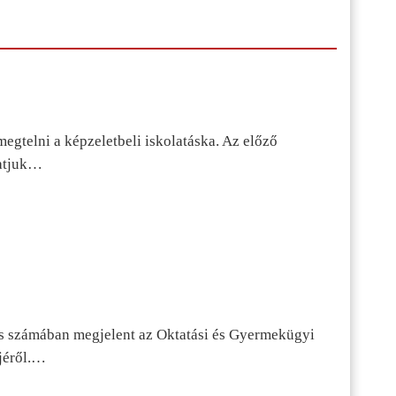
egtelni a képzeletbeli iskolatáska. Az előző
tatjuk…
s számában megjelent az Oktatási és Gyermekügyi
jéről.…