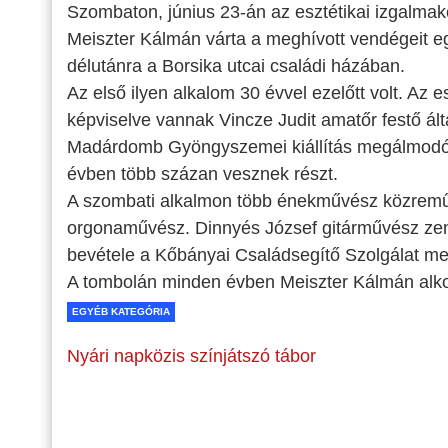
Szombaton, június 23-án az esztétikai izgalmaké
Meiszter Kálmán várta a meghívott vendégeit eg
délutánra a Borsika utcai családi házában.
Az első ilyen alkalom 30 évvel ezelőtt volt. 
képviselve vannak Vincze Judit amatőr festő ál
Madárdomb Gyöngyszemei kiállítás megálmodója i
évben több százan vesznek részt.
A szombati alkalmon több énekművész közremű
orgonaművész. Dinnyés József gitárművész zen
bevétele a Kőbányai Családsegítő Szolgálat meg
A tombolán minden évben Meiszter Kálmán alkot
EGYÉB KATEGÓRIA
Nyári napközis színjátszó tábor