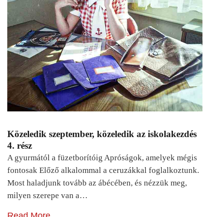
Közeledik szeptember, közeledik az iskolakezdés
4. rész
A gyurmától a füzetborítóig Apróságok, amelyek mégis
fontosak Előző alkalommal a ceruzákkal foglalkoztunk.
Most haladjunk tovább az ábécében, és nézzük meg,
milyen szerepe van a…
Read More