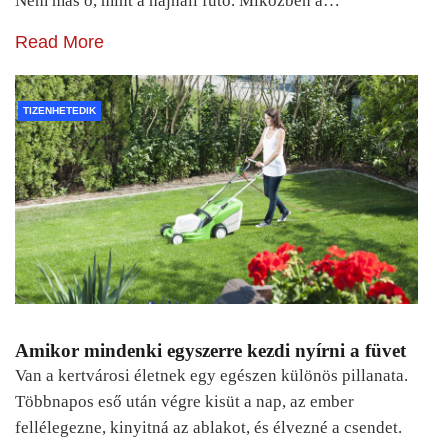
Nem más ő, mint a hajnali futó. Miközben a…
Read More
TIZENHETEDIK
Amikor mindenki egyszerre kezdi nyírni a füvet
Van a kertvárosi életnek egy egészen különös pillanata.
Többnapos eső után végre kisüt a nap, az ember
fellélegezne, kinyitná az ablakot, és élvezné a csendet.