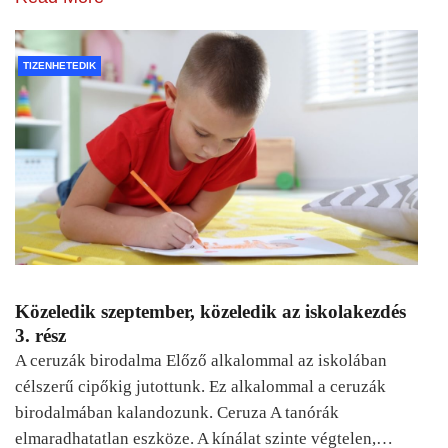
TIZENHETEDIK
Közeledik szeptember, közeledik az iskolakezdés
3. rész
A ceruzák birodalma Előző alkalommal az iskolában
célszerű cipőkig jutottunk. Ez alkalommal a ceruzák
birodalmában kalandozunk. Ceruza A tanórák
elmaradhatatlan eszköze. A kínálat szinte végtelen,…