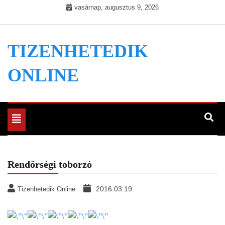
Skip
vasárnap, augusztus 9, 2026
to
content
TIZENHETEDIK
ONLINE
Toggle
navigation
Rendőrségi toborzó
2016.03.19.
Tizenhetedik Online