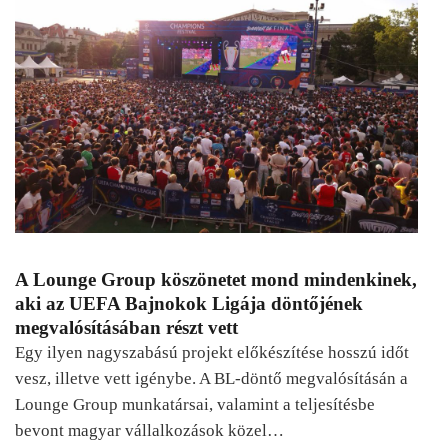
A Lounge Group köszönetet mond mindenkinek,
aki az UEFA Bajnokok Ligája döntőjének
megvalósításában részt vett
Egy ilyen nagyszabású projekt előkészítése hosszú időt
vesz, illetve vett igénybe. A BL-döntő megvalósításán a
Lounge Group munkatársai, valamint a teljesítésbe
bevont magyar vállalkozások közel…