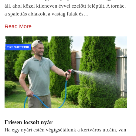
áll, ahol közel kilencven évvel ezelőtt felépült. A tornác,
a spalettás ablakok, a vastag falak és…
Read More
TIZENHETEDIK
Frissen locsolt nyár
Ha egy nyári estén végigsétálunk a kertváros utcáin, van