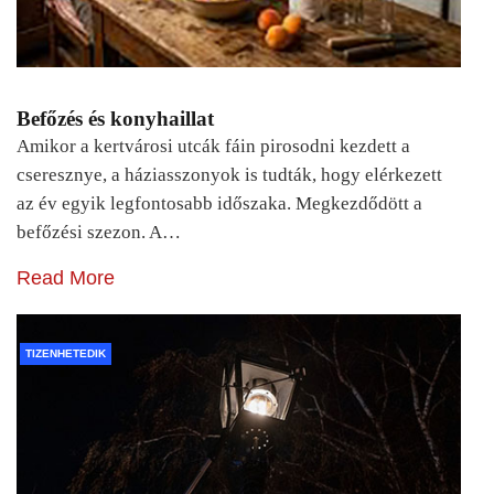
Befőzés és konyhaillat
Amikor a kertvárosi utcák fáin pirosodni kezdett a
cseresznye, a háziasszonyok is tudták, hogy elérkezett
az év egyik legfontosabb időszaka. Megkezdődött a
befőzési szezon. A…
Read More
TIZENHETEDIK