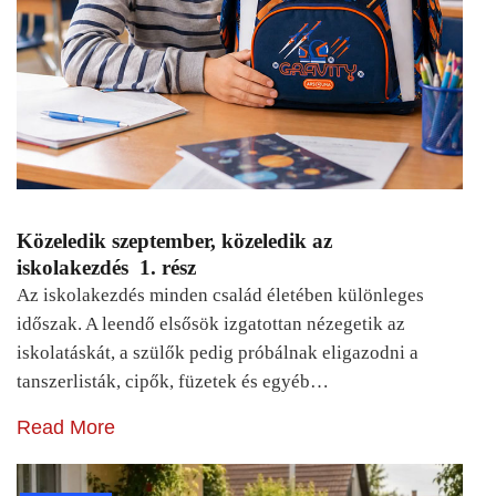
Közeledik szeptember, közeledik az
iskolakezdés 1. rész
Az iskolakezdés minden család életében különleges
időszak. A leendő elsősök izgatottan nézegetik az
iskolatáskát, a szülők pedig próbálnak eligazodni a
tanszerlisták, cipők, füzetek és egyéb…
Read More