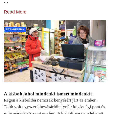
…
Read More
TIZENHETEDIK
A kisbolt, ahol mindenki ismert mindenkit
Régen a kisboltba nemcsak kenyérért járt az ember.
Több volt egyszerű bevásárlóhelynél: közösségi pont és
információs központ egyben. A kisboltban nem lehetett