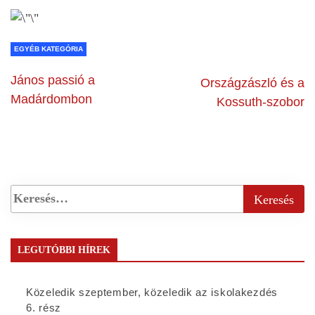
EGYÉB KATEGÓRIA
János passió a
Országzászló és a
Madárdombon
Kossuth-szobor
LEGUTÓBBI HÍREK
Közeledik szeptember, közeledik az iskolakezdés
6. rész