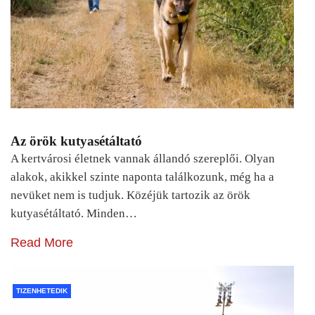
Az örök kutyasétáltató
A kertvárosi életnek vannak állandó szereplői. Olyan
alakok, akikkel szinte naponta találkozunk, még ha a
nevüket nem is tudjuk. Közéjük tartozik az örök
kutyasétáltató. Minden…
Read More
TIZENHETEDIK