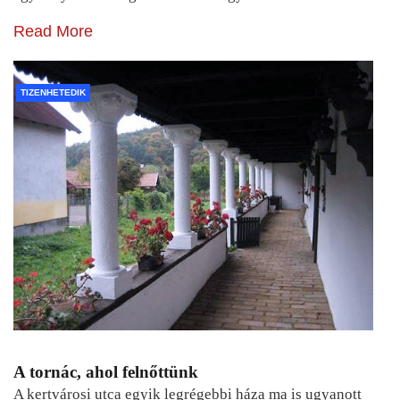
Read More
TIZENHETEDIK
A tornác, ahol felnőttünk
A kertvárosi utca egyik legrégebbi háza ma is ugyanott