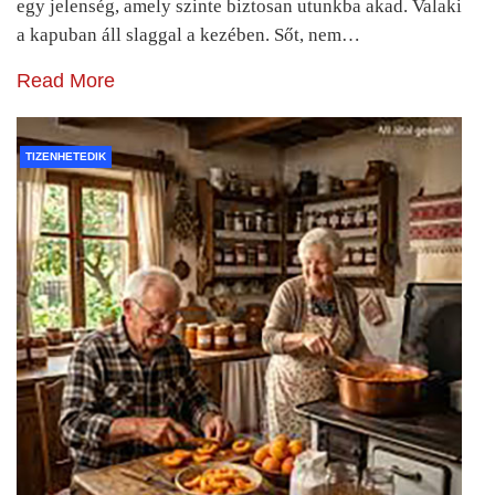
egy jelenség, amely szinte biztosan utunkba akad. Valaki
a kapuban áll slaggal a kezében. Sőt, nem…
Read More
TIZENHETEDIK