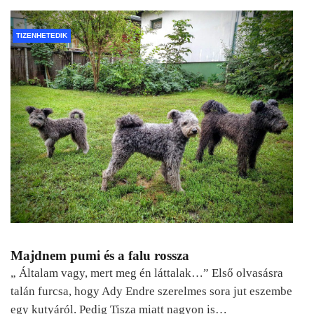
TIZENHETEDIK
Majdnem pumi és a falu rossza
„ Általam vagy, mert meg én láttalak…” Első olvasásra
talán furcsa, hogy Ady Endre szerelmes sora jut eszembe
egy kutyáról. Pedig Tisza miatt nagyon is…