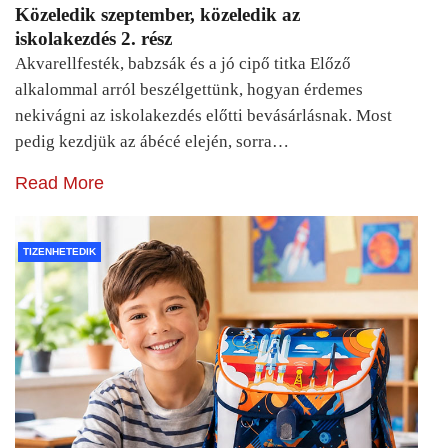
Közeledik szeptember, közeledik az
iskolakezdés 2. rész
Akvarellfesték, babzsák és a jó cipő titka Előző
alkalommal arról beszélgettünk, hogyan érdemes
nekivágni az iskolakezdés előtti bevásárlásnak. Most
pedig kezdjük az ábécé elején, sorra…
Read More
TIZENHETEDIK