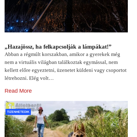
„Hazajössz, ha felkapcsolják a lámpákat!”
Abban a régmúlt korszakban, amikor a gyerekek még
nem a virtuális világban találkoztak egymással, nem
kellett előre egyeztetni, üzenetet küldeni vagy csoportot
létrehozni. Elég volt…
Read More
TIZENHETEDIK