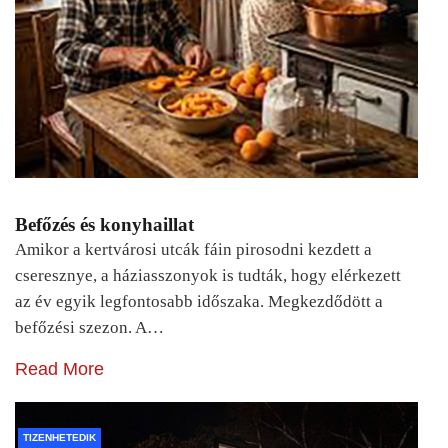
Befőzés és konyhaillat
Amikor a kertvárosi utcák fáin pirosodni kezdett a
cseresznye, a háziasszonyok is tudták, hogy elérkezett
az év egyik legfontosabb időszaka. Megkezdődött a
befőzési szezon. A…
Read More
TIZENHETEDIK