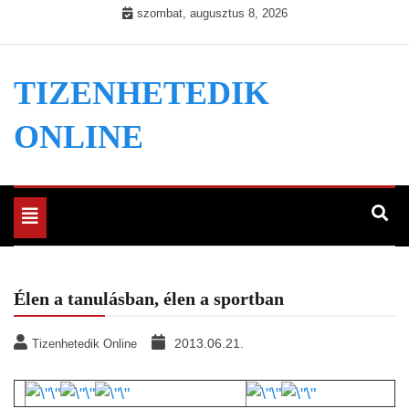
Skip
szombat, augusztus 8, 2026
to
content
TIZENHETEDIK
ONLINE
Toggle
navigation
Élen a tanulásban, élen a sportban
2013.06.21.
Tizenhetedik Online