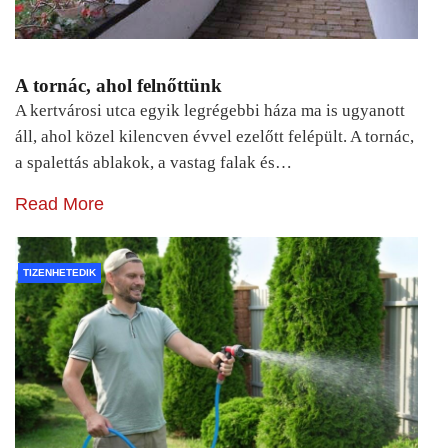
A tornác, ahol felnőttünk
A kertvárosi utca egyik legrégebbi háza ma is ugyanott
áll, ahol közel kilencven évvel ezelőtt felépült. A tornác,
a spalettás ablakok, a vastag falak és…
Read More
TIZENHETEDIK