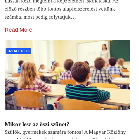
Lassan kezd megtelni a képzeletbeli iskolatáska. Az
előző részben több fontos alapfelszerelést vettünk
számba, most pedig folytatjuk…
Read More
TIZENHETEDIK
Mikor lesz az őszi szünet?
Szülők, gyermekek számára fontos! A Magyar Közlöny