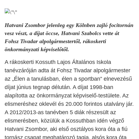
Hatvani Zsombor jelenleg egy Kölnben zajló focitornán
vesz vészt, a díjat öccse, Hatvani Szabolcs vette át
Fohsz Tivadar alpolgármestertől, rákoskerti
önkormányzati képviselőtől.
A rákoskerti Kossuth Lajos Általános Iskola
tanévzáróján adta át Fohsz Tivadar alpolgármester
az „Élen a tanulásban, élen a sportban” elnevezésű
díjat június tegnap délután. A díjat 1998-ban
alapította az önkormányzat képviselő-testülete. Az
elismeréshez oklevél és 20.000 forintos utalvány jár.
A 2012/2013-as tanévben 5 diák részesült az
elismerésben, közülük a Kossuthban idén végző
Hatvani Zsombor, aki első osztályos kora óta a fiú
tornász csapat meghatározó tagja, alsós kora óta