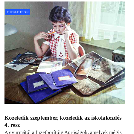
TIZENHETEDIK
Közeledik szeptember, közeledik az iskolakezdés
4. rész
A gyurmától a füzetborítóig Apróságok, amelyek mégis