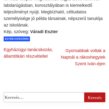
labdarúgásban, korosztályában is kiemelkedő
teljesítményt nyújt. Megbízható, céltudatos
személyisége jó példa társainak, népszerű tanulója
az iskolának.
Kép, szöveg:
Váradi Eszter
EGYÉB KATEGÓRIA
Egyházügyi tanácskozás,
Gyorsabbak voltak a
államtitkári részvétellel
Napnál a rákoshegyiek
Szent Iván-éjen