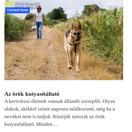
TIZENHETEDIK
Az örök kutyasétáltató
A kertvárosi életnek vannak állandó szereplői. Olyan
alakok, akikkel szinte naponta találkozunk, még ha a
nevüket nem is tudjuk. Közéjük tartozik az örök
kutyasétáltató. Minden…