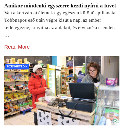
Amikor mindenki egyszerre kezdi nyírni a füvet
Van a kertvárosi életnek egy egészen különös pillanata.
Többnapos eső után végre kisüt a nap, az ember
fellélegezne, kinyitná az ablakot, és élvezné a csendet.
…
Read More
TIZENHETEDIK