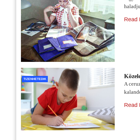
haladj
Read 
Közele
TIZENHETEDIK
A ceru
kaland
Read 