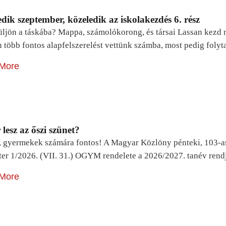
dik szeptember, közeledik az iskolakezdés 6. rész
ljön a táskába? Mappa, számolókorong, és társai Lassan kezd m
n több fontos alapfelszerelést vettünk számba, most pedig foly
More
lesz az őszi szünet?
, gyermekek számára fontos! A Magyar Közlöny pénteki, 103-a
ter 1/2026. (VII. 31.) OGYM rendelete a 2026/2027. tanév rend
More