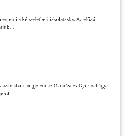
egtelni a képzeletbeli iskolatáska. Az előző
tatjuk…
s számában megjelent az Oktatási és Gyermekügyi
jéről.…