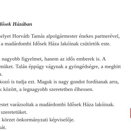
Idősek Házában
melyet Horváth Tamás alpolgármester énekes partnerével,
t a madárdombi Idősek Háza lakóinak csütörtök este.
 nagyobb figyelmet, hanem az idős emberek is. A
szemüket. Talán éppúgy vágynak a gyöngédségre, a meghitt
n.
ozó is tudja ezt. Maguk is nagy gondot fordítanak arra,
között, a legnagyobb szeretetben élhessen.
estet varázsoltak a madárdombi Idősek Háza lakóinak.
 szeretetüket.
 körzet önkormányzati képviselője.
át.