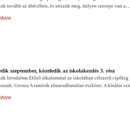
unk tovább az ábécében, és nézzük meg, milyen szerepe van a
More
dik szeptember, közeledik az iskolakezdés 3. rész
zák birodalma Előző alkalommal az iskolában célszerű cipőkig 
ozunk. Ceruza A tanórák elmaradhatatlan eszköze. A kínálat sz
More