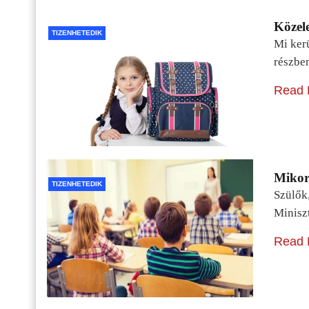
Közele
TIZENHETEDIK
Mi kerü
részbe
Read 
Mikor 
TIZENHETEDIK
Szülők
Minisz
Read 