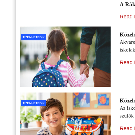
A Rák
Read 
Közele
TIZENHETEDIK
Akvarel
iskolak
Read 
Közele
TIZENHETEDIK
Az isko
szülők 
Read 