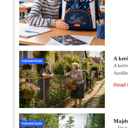
A kerí
TIZENHETEDIK
A kertv
Azokba
Read 
Majdn
TIZENHETEDIK