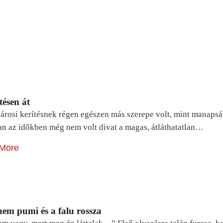
tésen át
árosi kerítésnek régen egészen más szerepe volt, mint manapsá
n az időkben még nem volt divat a magas, átláthatatlan…
More
em pumi és a falu rossza