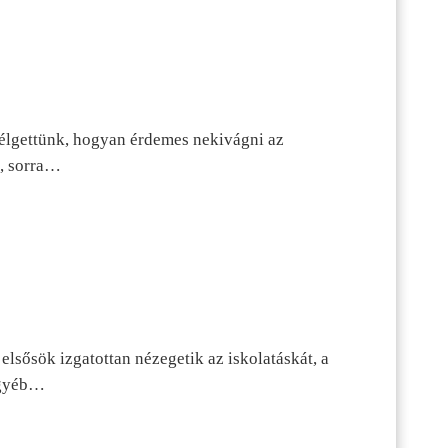
szélgettünk, hogyan érdemes nekivágni az
n, sorra…
lsősök izgatottan nézegetik az iskolatáskát, a
 egyéb…