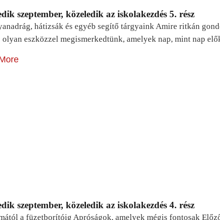
dik szeptember, közeledik az iskolakezdés 5. rész
yanadrág, hátizsák és egyéb segítő tárgyaink Amire ritkán gon
 olyan eszközzel megismerkedtünk, amelyek nap, mint nap elő
More
dik szeptember, közeledik az iskolakezdés 4. rész
mától a füzetborítóig Apróságok, amelyek mégis fontosak Előz