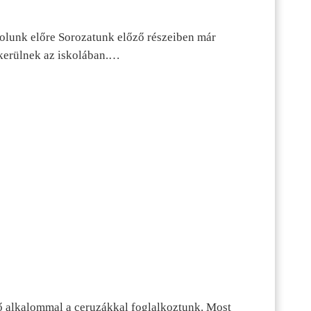
dolunk előre Sorozatunk előző részeiben már
kerülnek az iskolában.…
ő alkalommal a ceruzákkal foglalkoztunk. Most