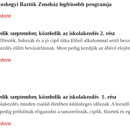
oshegyi Bartók Zeneház legfrissebb programja
More
dik szeptember, közeledik az iskolakezdés 2. rész
lfesték, babzsák és a jó cipő titka Előző alkalommal arról be
ezdés előtti bevásárlásnak. Most pedig kezdjük az ábécé elejé
More
dik szeptember, közeledik az iskolakezdés 1. rész
lakezdés minden család életében különleges időszak. A leendő e
pedig próbálnak eligazodni a tanszerlisták, cipők, füzetek és
More