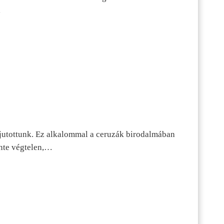
…
jutottunk. Ez alkalommal a ceruzák birodalmában
inte végtelen,…