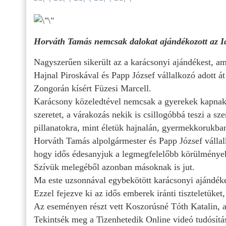
Horváth Tamás nemcsak dalokat ajándékozott az 
Nagyszerűen sikerült az a karácsonyi ajándékest, a
Hajnal Piroskával és Papp József vállalkozó adott á
Zongorán kísért Füzesi Marcell.
Karácsony közeledtével nemcsak a gyerekek kapnak
szeretet, a várakozás nekik is csillogóbbá teszi a 
pillanatokra, mint életük hajnalán, gyermekkorukba
Horváth Tamás alpolgármester és Papp József vállalk
hogy idős édesanyjuk a legmegfelelőbb körülmények 
Szívük melegéből azonban másoknak is jut.
Ma este uzsonnával egybekötött karácsonyi ajándék
Ezzel fejezve ki az idős emberek iránti tiszteletüket,
Az eseményen részt vett Koszorúsné Tóth Katalin, a
Tekintsék meg a Tizenhetedik Online videó tudósítás