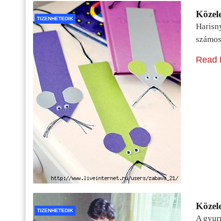
Közele
TIZENHETEDIK
Harisn
számos
Read 
Közele
TIZENHETEDIK
A gyur