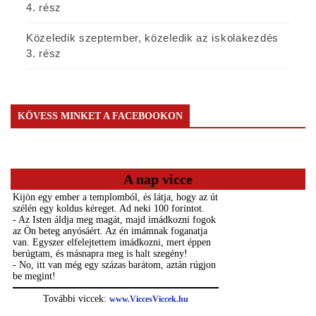
4. rész
Közeledik szeptember, közeledik az iskolakezdés
3. rész
KÖVESS MINKET A FACEBOOKON
A nap vicce