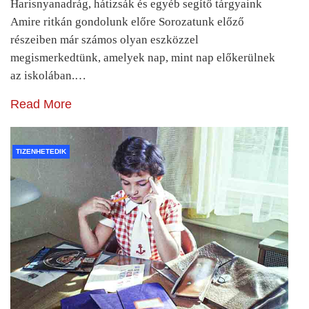
Harisnyanadrág, hátizsák és egyéb segítő tárgyaink
Amire ritkán gondolunk előre Sorozatunk előző
részeiben már számos olyan eszközzel
megismerkedtünk, amelyek nap, mint nap előkerülnek
az iskolában.…
Read More
TIZENHETEDIK