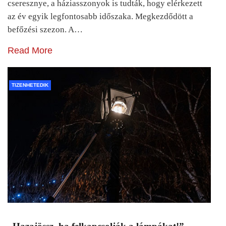
cseresznye, a háziasszonyok is tudták, hogy elérkezett
az év egyik legfontosabb időszaka. Megkezdődött a
befőzési szezon. A…
Read More
TIZENHETEDIK