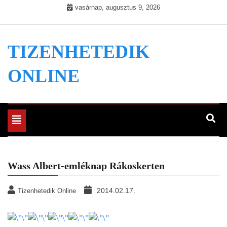
Skip
vasárnap, augusztus 9, 2026
to
content
TIZENHETEDIK
ONLINE
Toggle
navigation
Wass Albert-emléknap Rákoskerten
2014.02.17.
Tizenhetedik Online