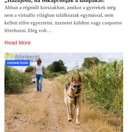
„Hazajössz, ha felkapcsolják a lámpákat!”
Abban a régmúlt korszakban, amikor a gyerekek még
nem a virtuális világban találkoztak egymással, nem
kellett előre egyeztetni, üzenetet küldeni vagy csoportot
létrehozni. Elég volt…
Read More
TIZENHETEDIK