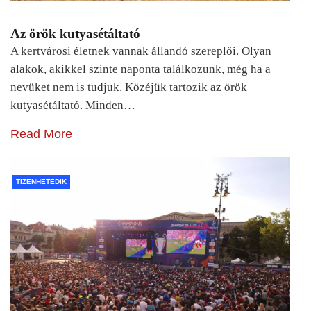
Az örök kutyasétáltató
A kertvárosi életnek vannak állandó szereplői. Olyan
alakok, akikkel szinte naponta találkozunk, még ha a
nevüket nem is tudjuk. Közéjük tartozik az örök
kutyasétáltató. Minden…
Read More
TIZENHETEDIK