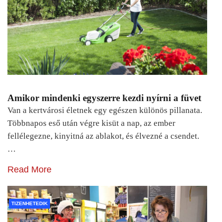
Amikor mindenki egyszerre kezdi nyírni a füvet
Van a kertvárosi életnek egy egészen különös pillanata.
Többnapos eső után végre kisüt a nap, az ember
fellélegezne, kinyitná az ablakot, és élvezné a csendet.
…
Read More
TIZENHETEDIK