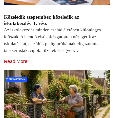
Közeledik szeptember, közeledik az
iskolakezdés 1. rész
Az iskolakezdés minden család életében különleges
időszak. A leendő elsősök izgatottan nézegetik az
iskolatáskát, a szülők pedig próbálnak eligazodni a
tanszerlisták, cipők, füzetek és egyéb…
Read More
TIZENHETEDIK