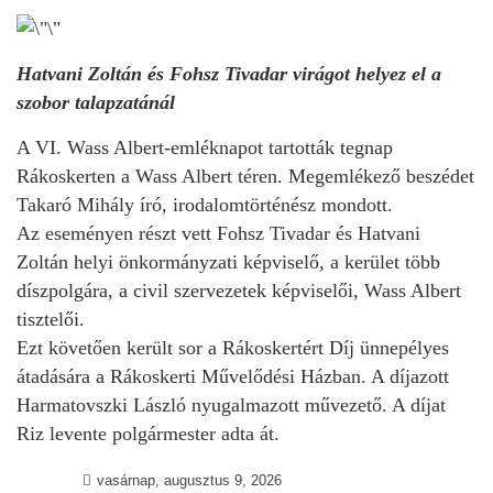
Hatvani Zoltán és Fohsz Tivadar virágot helyez el a
szobor talapzatánál
A VI. Wass Albert-emléknapot tartották tegnap
Rákoskerten a Wass Albert téren. Megemlékező beszédet
Takaró Mihály író, irodalomtörténész mondott.
Az eseményen részt vett Fohsz Tivadar és Hatvani
Zoltán helyi önkormányzati képviselő, a kerület több
díszpolgára, a civil szervezetek képviselői, Wass Albert
tisztelői.
Ezt követően került sor a Rákoskertért Díj ünnepélyes
átadására a Rákoskerti Művelődési Házban. A díjazott
Harmatovszki László nyugalmazott művezető. A díjat
Riz levente polgármester adta át.