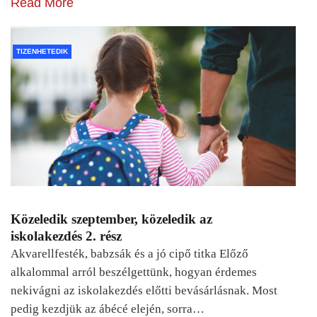
Read More
TIZENHETEDIK
Közeledik szeptember, közeledik az
iskolakezdés 2. rész
Akvarellfesték, babzsák és a jó cipő titka Előző
alkalommal arról beszélgettünk, hogyan érdemes
nekivágni az iskolakezdés előtti bevásárlásnak. Most
pedig kezdjük az ábécé elején, sorra…