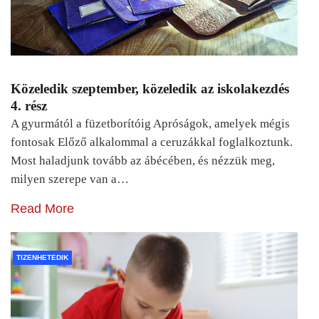
Közeledik szeptember, közeledik az iskolakezdés
4. rész
A gyurmától a füzetborítóig Apróságok, amelyek mégis
fontosak Előző alkalommal a ceruzákkal foglalkoztunk.
Most haladjunk tovább az ábécében, és nézzük meg,
milyen szerepe van a…
Read More
TIZENHETEDIK