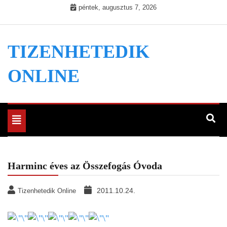
Skip
péntek, augusztus 7, 2026
to
content
TIZENHETEDIK
ONLINE
Toggle
navigation
Harminc éves az Összefogás Óvoda
2011.10.24.
Tizenhetedik Online