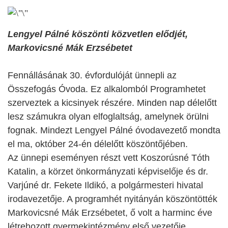
Lengyel Pálné köszönti közvetlen elődjét,
Markovicsné Mák Erzsébetet
Fennállásának 30. évfordulóját ünnepli az
Összefogás Óvoda. Ez alkalomból Programhetet
szerveztek a kicsinyek részére. Minden nap délelőtt
lesz számukra olyan elfoglaltság, amelynek örülni
fognak. Mindezt Lengyel Pálné óvodavezető mondta
el ma, október 24-én délelőtt köszöntőjében.
Az ünnepi eseményen részt vett Koszorúsné Tóth
Katalin, a körzet önkormányzati képviselője és dr.
Varjúné dr. Fekete Ildikó, a polgármesteri hivatal
irodavezetője. A programhét nyitányán köszöntötték
Markovicsné Mák Erzsébetet, ő volt a harminc éve
létrehozott gyermekintézmény első vezetője.