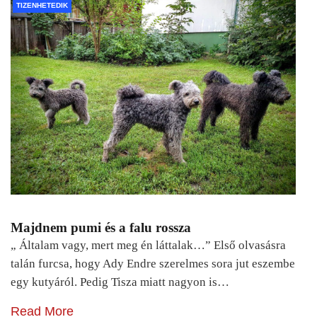
TIZENHETEDIK
Majdnem pumi és a falu rossza
„ Általam vagy, mert meg én láttalak…” Első olvasásra
talán furcsa, hogy Ady Endre szerelmes sora jut eszembe
egy kutyáról. Pedig Tisza miatt nagyon is…
Read More