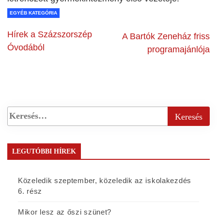
EGYÉB KATEGÓRIA
Hírek a Százszorszép
A Bartók Zeneház friss
Óvodából
programajánlója
LEGUTÓBBI HÍREK
Közeledik szeptember, közeledik az iskolakezdés
6. rész
Mikor lesz az őszi szünet?