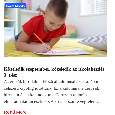
TIZENHETEDIK
Közeledik szeptember, közeledik az iskolakezdés
3. rész
A ceruzák birodalma Előző alkalommal az iskolában
célszerű cipőkig jutottunk. Ez alkalommal a ceruzák
birodalmában kalandozunk. Ceruza A tanórák
elmaradhatatlan eszköze. A kínálat szinte végtelen,…
Read More