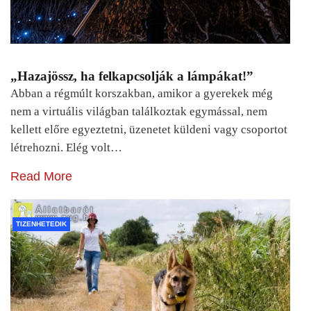
„Hazajössz, ha felkapcsolják a lámpákat!”
Abban a régmúlt korszakban, amikor a gyerekek még
nem a virtuális világban találkoztak egymással, nem
kellett előre egyeztetni, üzenetet küldeni vagy csoportot
létrehozni. Elég volt…
Read More
TIZENHETEDIK