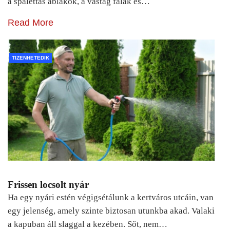
a spalettás ablakok, a vastag falak és…
Read More
TIZENHETEDIK
Frissen locsolt nyár
Ha egy nyári estén végigsétálunk a kertváros utcáin, van
egy jelenség, amely szinte biztosan utunkba akad. Valaki
a kapuban áll slaggal a kezében. Sőt, nem…