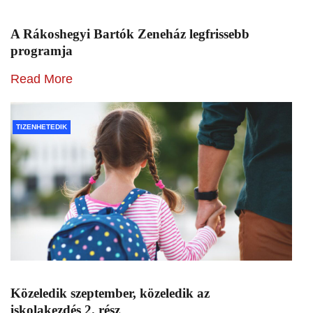
A Rákoshegyi Bartók Zeneház legfrissebb
programja
Read More
TIZENHETEDIK
Közeledik szeptember, közeledik az
iskolakezdés 2. rész