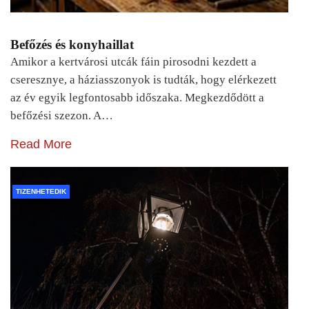
Befőzés és konyhaillat
Amikor a kertvárosi utcák fáin pirosodni kezdett a
cseresznye, a háziasszonyok is tudták, hogy elérkezett
az év egyik legfontosabb időszaka. Megkezdődött a
befőzési szezon. A…
Read More
TIZENHETEDIK