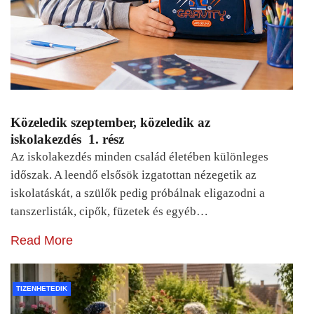
Közeledik szeptember, közeledik az
iskolakezdés 1. rész
Az iskolakezdés minden család életében különleges
időszak. A leendő elsősök izgatottan nézegetik az
iskolatáskát, a szülők pedig próbálnak eligazodni a
tanszerlisták, cipők, füzetek és egyéb…
Read More
TIZENHETEDIK