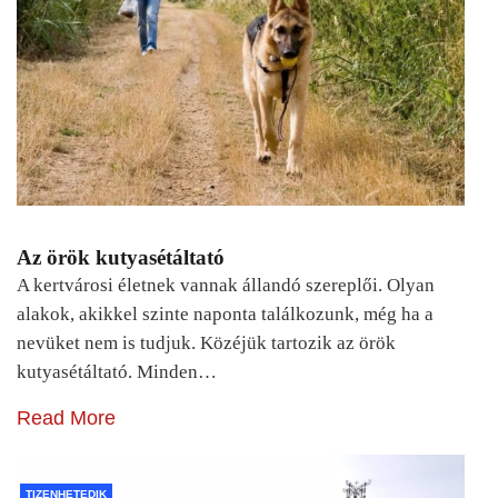
Az örök kutyasétáltató
A kertvárosi életnek vannak állandó szereplői. Olyan
alakok, akikkel szinte naponta találkozunk, még ha a
nevüket nem is tudjuk. Közéjük tartozik az örök
kutyasétáltató. Minden…
Read More
TIZENHETEDIK