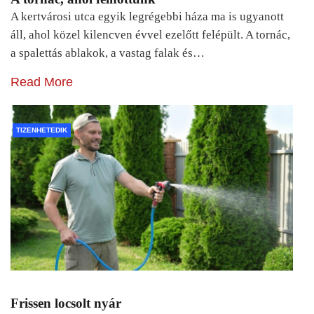
A kertvárosi utca egyik legrégebbi háza ma is ugyanott
áll, ahol közel kilencven évvel ezelőtt felépült. A tornác,
a spalettás ablakok, a vastag falak és…
Read More
TIZENHETEDIK
Frissen locsolt nyár