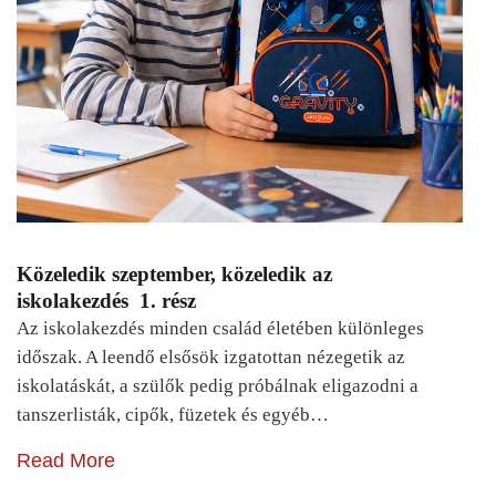
Közeledik szeptember, közeledik az
iskolakezdés 1. rész
Az iskolakezdés minden család életében különleges
időszak. A leendő elsősök izgatottan nézegetik az
iskolatáskát, a szülők pedig próbálnak eligazodni a
tanszerlisták, cipők, füzetek és egyéb…
Read More