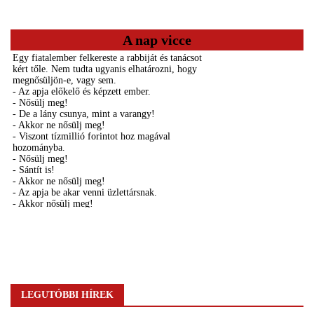
A nap vicce
LEGUTÓBBI HÍREK