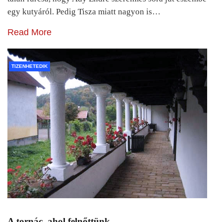
egy kutyáról. Pedig Tisza miatt nagyon is…
Read More
TIZENHETEDIK
A tornác, ahol felnőttünk