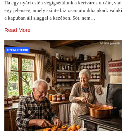
Ha egy nyári estén végigsétálunk a kertváros utcáin, van
egy jelenség, amely szinte biztosan utunkba akad. Valaki
a kapuban áll slaggal a kezében. Sőt, nem…
Read More
TIZENHETEDIK