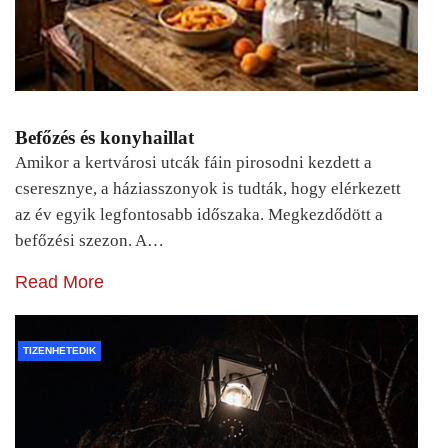
Befőzés és konyhaillat
Amikor a kertvárosi utcák fáin pirosodni kezdett a
cseresznye, a háziasszonyok is tudták, hogy elérkezett
az év egyik legfontosabb időszaka. Megkezdődött a
befőzési szezon. A…
Read More
TIZENHETEDIK