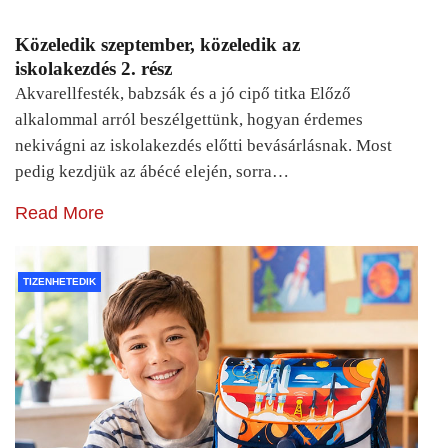
Közeledik szeptember, közeledik az
iskolakezdés 2. rész
Akvarellfesték, babzsák és a jó cipő titka Előző
alkalommal arról beszélgettünk, hogyan érdemes
nekivágni az iskolakezdés előtti bevásárlásnak. Most
pedig kezdjük az ábécé elején, sorra…
Read More
TIZENHETEDIK