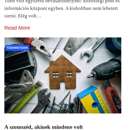
Több volt egyszerű bevásárlóhelynél: közösségi pont és
információs központ egyben. A kisboltban nem lehetett
sietni. Elég volt…
Read More
TIZENHETEDIK
A szomszéd, akinek mindene volt