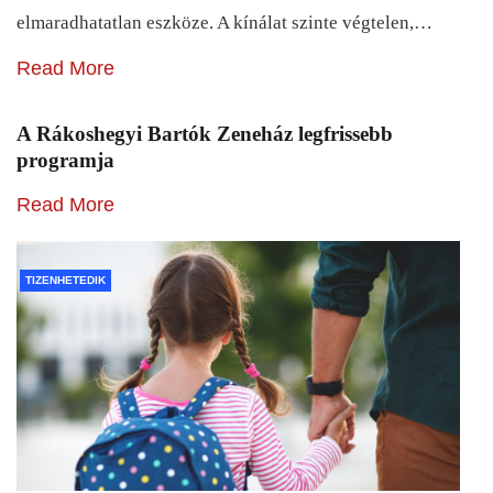
elmaradhatatlan eszköze. A kínálat szinte végtelen,…
Read More
A Rákoshegyi Bartók Zeneház legfrissebb
programja
Read More
TIZENHETEDIK