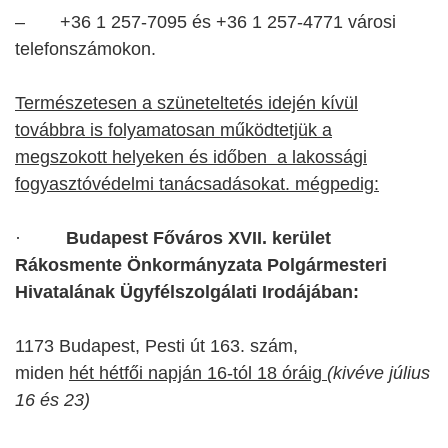
–
+36 1 257-7095 és +36 1 257-4771 városi
telefonszámokon.
Természetesen a szüneteltetés idején kívül
továbbra is folyamatosan működtetjük a
megszokott helyeken és időben a lakossági
fogyasztóvédelmi tanácsadásokat. mégpedig:
·
Budapest Főváros XVII. kerület
Rákosmente Önkormányzata Polgármesteri
Hivatalának Ügyfélszolgálati Irodájában:
1173 Budapest, Pesti út 163. szám,
miden
hét hétfői napján 16-tól 18 óráig
(kivéve július
16 és 23)