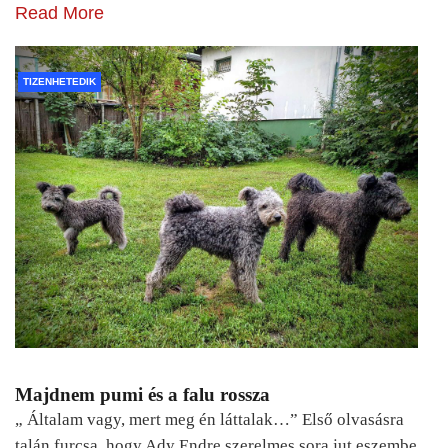
Read More
TIZENHETEDIK
Majdnem pumi és a falu rossza
„ Általam vagy, mert meg én láttalak…” Első olvasásra
talán furcsa, hogy Ady Endre szerelmes sora jut eszembe