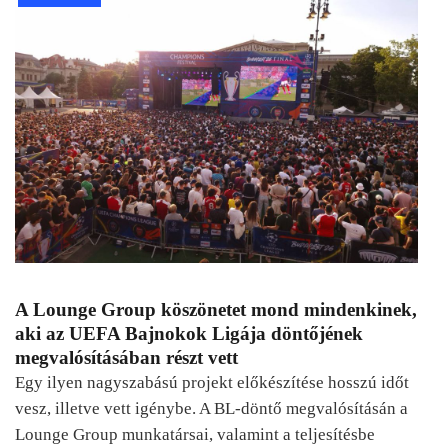
A Lounge Group köszönetet mond mindenkinek,
aki az UEFA Bajnokok Ligája döntőjének
megvalósításában részt vett
Egy ilyen nagyszabású projekt előkészítése hosszú időt
vesz, illetve vett igénybe. A BL-döntő megvalósításán a
Lounge Group munkatársai, valamint a teljesítésbe