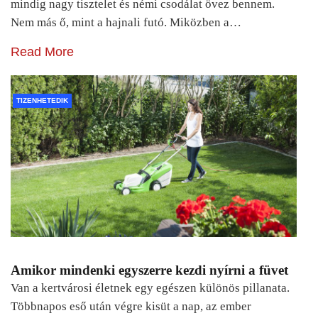
mindig nagy tisztelet és némi csodálat övez bennem.
Nem más ő, mint a hajnali futó. Miközben a…
Read More
TIZENHETEDIK
Amikor mindenki egyszerre kezdi nyírni a füvet
Van a kertvárosi életnek egy egészen különös pillanata.
Többnapos eső után végre kisüt a nap, az ember