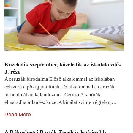
Közeledik szeptember, közeledik az iskolakezdés
3. rész
A ceruzák birodalma Előző alkalommal az iskolában
célszerű cipőkig jutottunk. Ez alkalommal a ceruzák
birodalmában kalandozunk. Ceruza A tanórák
elmaradhatatlan eszköze. A kínálat szinte végtelen,…
Read More
A Rákoshegyi Bartók Zeneház legfrissebb