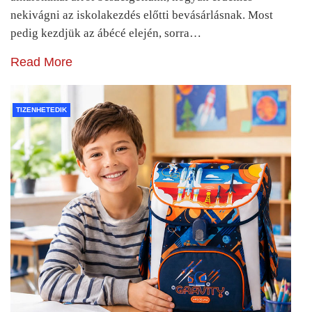
nekivágni az iskolakezdés előtti bevásárlásnak. Most
pedig kezdjük az ábécé elején, sorra…
Read More
TIZENHETEDIK