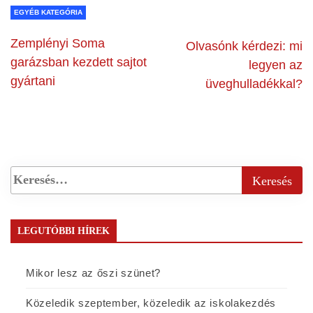
EGYÉB KATEGÓRIA
Zemplényi Soma
Olvasónk kérdezi: mi
garázsban kezdett sajtot
legyen az
gyártani
üveghulladékkal?
LEGUTÓBBI HÍREK
Mikor lesz az őszi szünet?
Közeledik szeptember, közeledik az iskolakezdés