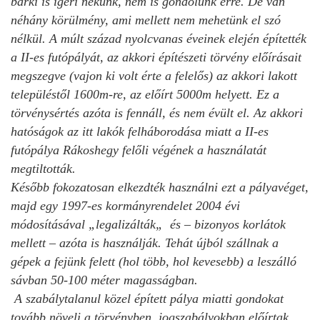
bárki is ígéri nekünk, nem is gondolunk erre. De van
néhány körülmény, ami mellett nem mehetünk el szó
nélkül. A múlt század nyolcvanas éveinek elején építették
a II-es futópályát, az akkori építészeti törvény előírásait
megszegve (vajon ki volt érte a felelős) az akkori lakott
településtől 1600m-re, az előírt 5000m helyett. Ez a
törvénysértés azóta is fennáll, és nem évült el. Az akkori
hatóságok az itt lakók felháborodása miatt a II-es
futópálya Rákoshegy felőli végének a használatát
megtiltották.
Később fokozatosan elkezdték használni ezt a pályavéget,
majd egy 1997-es kormányrendelet 2004 évi
módosításával „legalizálták„ és – bizonyos korlátok
mellett – azóta is használják. Tehát újból szállnak a
gépek a fejünk felett (hol több, hol kevesebb) a leszálló
sávban 50-100 méter magasságban.
A szabálytalanul közel épített pálya miatti gondokat
tovább növeli a törvényben, jogszabályokban előírtak