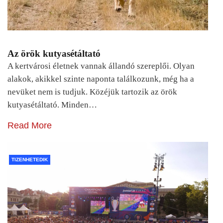
Az örök kutyasétáltató
A kertvárosi életnek vannak állandó szereplői. Olyan
alakok, akikkel szinte naponta találkozunk, még ha a
nevüket nem is tudjuk. Közéjük tartozik az örök
kutyasétáltató. Minden…
Read More
TIZENHETEDIK