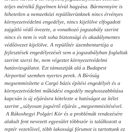
teljes mértékű figyelmen kívül hagyása. Bármennyire is
hihetetlen a nemzetközi repülőterünknek nincs érvényes
környezetvédelmi engedélye, nincs kijelölve elfogadott
zajgátló védő övezete, a vonatkozó jogszabály szerint
nincs és nem is volt soha biztonsági és akadálymentes
védőövezet kijelölve. A repülőtér üzembentartója a
fejlesztések engedélyezését sem a jogszabályban foglaltak
szerint szerzi be, nem végeztet környezetvédelmi
hatásvizsgálatot. Ezt támasztják alá a Budapest
Airporttal szemben nyertes perek. A Bíróság
megsemmisítette a Cargó bázis építési engedélyét és a
környezetvédelmi működési engedély meghosszabbítása
kapcsán is új eljárásra kötelezte a hatóságot az ítélet
szerint „súlyosan jogsértő eljárás „megsemmisítésével.
A Rákoshegyi Polgári Kör és a problémák rendezésére
alakult fent nevezett egyesület többször is találkozott a
reptér vezetőivel, több lakossági fórumot is tartottunk ez