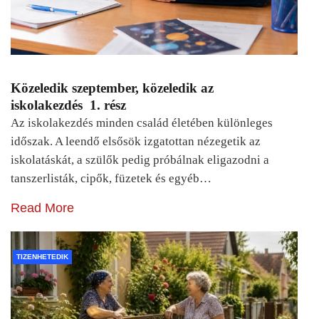
Közeledik szeptember, közeledik az
iskolakezdés 1. rész
Az iskolakezdés minden család életében különleges
időszak. A leendő elsősök izgatottan nézegetik az
iskolatáskát, a szülők pedig próbálnak eligazodni a
tanszerlisták, cipők, füzetek és egyéb…
Read More
TIZENHETEDIK