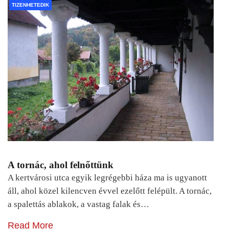
TIZENHETEDIK
A tornác, ahol felnőttünk
A kertvárosi utca egyik legrégebbi háza ma is ugyanott
áll, ahol közel kilencven évvel ezelőtt felépült. A tornác,
a spalettás ablakok, a vastag falak és…
Read More