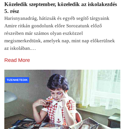
Közeledik szeptember, közeledik az iskolakezdés
5. rész
Harisnyanadrág, hátizsák és egyéb segítő tárgyaink
Amire ritkán gondolunk előre Sorozatunk előző
részeiben már számos olyan eszközzel
megismerkedtünk, amelyek nap, mint nap előkerülnek
az iskolában.…
Read More
TIZENHETEDIK