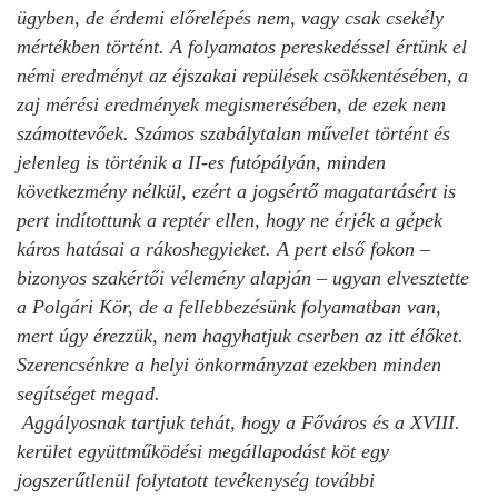
ügyben, de érdemi előrelépés nem, vagy csak csekély
mértékben történt. A folyamatos pereskedéssel értünk el
némi eredményt az éjszakai repülések csökkentésében, a
zaj mérési eredmények megismerésében, de ezek nem
számottevőek. Számos szabálytalan művelet történt és
jelenleg is történik a II-es futópályán, minden
következmény nélkül, ezért a jogsértő magatartásért is
pert indítottunk a reptér ellen, hogy ne érjék a gépek
káros hatásai a rákoshegyieket. A pert első fokon –
bizonyos szakértői vélemény alapján – ugyan elvesztette
a Polgári Kör, de a fellebbezésünk folyamatban van,
mert úgy érezzük, nem hagyhatjuk cserben az itt élőket.
Szerencsénkre a helyi önkormányzat ezekben minden
segítséget megad.
Aggályosnak tartjuk tehát, hogy a Főváros és a XVIII.
kerület együttműködési megállapodást köt egy
jogszerűtlenül folytatott tevékenység további