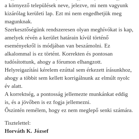
a környező települések neve, jelezve, mi nem vagyunk
kizárólag kerületi lap. Ezt mi nem engedhetjük meg
magunknak.
Szerkesztőségünk rendszeresen olyan meghívókat is kap,
amelyek révén a kerület határain kívül történő
eseményekről is módjában van beszámolni. Ez
alkalommal is ez történt. Korrekten és pontosan
tudósítottunk, ahogy a fórumon elhangzott.
Helyreigazítási kérelem ezúttal sem érkezett írásunkhoz,
ahogy a többit sem kellett korrigálnunk az elmúlt nyolc
év alatt.
A korrektség, a pontosság jellemezte munkánkat eddig
is, és a jövőben is ez fogja jellemezni.
Őszintén remélem, hogy ez nem meglepő senki számára.
Tisztelettel:
Horváth K. József