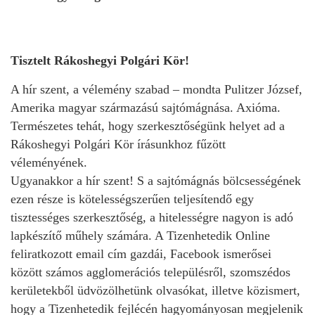
Tisztelt Rákoshegyi Polgári Kör!
A hír szent, a vélemény szabad – mondta Pulitzer József,
Amerika magyar származású sajtómágnása.
Axióma.
Természetes tehát, hogy szerkesztőségünk helyet ad a
Rákoshegyi Polgári Kör írásunkhoz fűzött
véleményének.
Ugyanakkor a hír szent! S a sajtómágnás bölcsességének
ezen része is kötelességszerűen teljesítendő egy
tisztességes szerkesztőség, a hitelességre nagyon is adó
lapkészítő műhely számára. A Tizenhetedik Online
feliratkozott email cím gazdái, Facebook ismerősei
között számos agglomerációs településről, szomszédos
kerületekből üdvözölhetünk olvasókat, illetve közismert,
hogy a Tizenhetedik fejlécén hagyományosan megjelenik