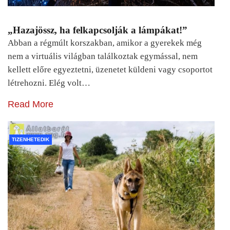
„Hazajössz, ha felkapcsolják a lámpákat!”
Abban a régmúlt korszakban, amikor a gyerekek még
nem a virtuális világban találkoztak egymással, nem
kellett előre egyeztetni, üzenetet küldeni vagy csoportot
létrehozni. Elég volt…
Read More
TIZENHETEDIK