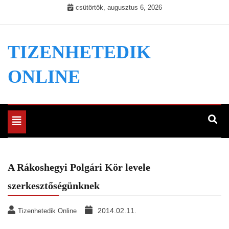
Skip
csütörtök, augusztus 6, 2026
to
content
TIZENHETEDIK
ONLINE
Toggle
navigation
A Rákoshegyi Polgári Kör levele
szerkesztőségünknek
2014.02.11.
Tizenhetedik Online