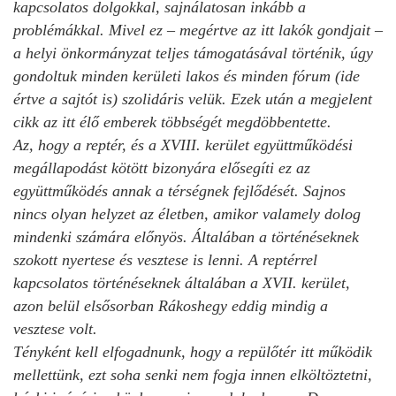
kapcsolatos dolgokkal, sajnálatosan inkább a
problémákkal. Mivel ez – megértve az itt lakók gondjait –
a helyi önkormányzat teljes támogatásával történik, úgy
gondoltuk minden kerületi lakos és minden fórum (ide
értve a sajtót is) szolidáris velük. Ezek után a megjelent
cikk az itt élő emberek többségét megdöbbentette.
Az, hogy a reptér, és a XVIII. kerület együttműködési
megállapodást kötött bizonyára elősegíti ez az
együttműködés annak a térségnek fejlődését. Sajnos
nincs olyan helyzet az életben, amikor valamely dolog
mindenki számára előnyös. Általában a történéseknek
szokott nyertese és vesztese is lenni. A reptérrel
kapcsolatos történéseknek általában a XVII. kerület,
azon belül elsősorban Rákoshegy eddig mindig a
vesztese volt.
Tényként kell elfogadnunk, hogy a repülőtér itt működik
mellettünk, ezt soha senki nem fogja innen elköltöztetni,