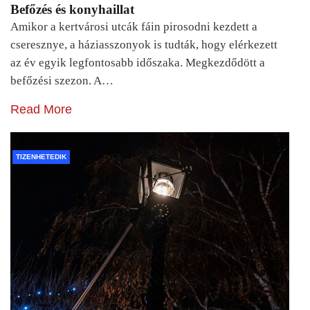
Befőzés és konyhaillat
Amikor a kertvárosi utcák fáin pirosodni kezdett a
cseresznye, a háziasszonyok is tudták, hogy elérkezett
az év egyik legfontosabb időszaka. Megkezdődött a
befőzési szezon. A…
Read More
TIZENHETEDIK