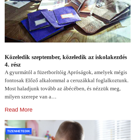
Közeledik szeptember, közeledik az iskolakezdés
4. rész
A gyurmától a füzetborítóig Apróságok, amelyek mégis
fontosak Előző alkalommal a ceruzákkal foglalkoztunk.
Most haladjunk tovább az ábécében, és nézzük meg,
milyen szerepe van a…
Read More
TIZENHETEDIK