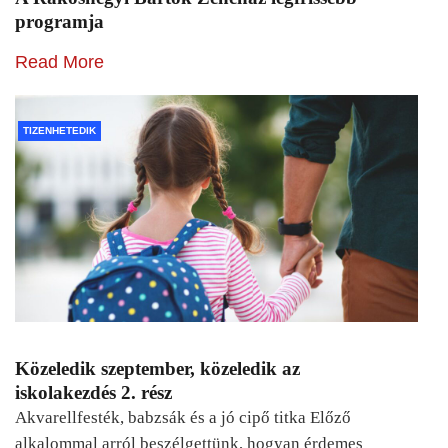
programja
Read More
TIZENHETEDIK
Közeledik szeptember, közeledik az
iskolakezdés 2. rész
Akvarellfesték, babzsák és a jó cipő titka Előző
alkalommal arról beszélgettünk, hogyan érdemes