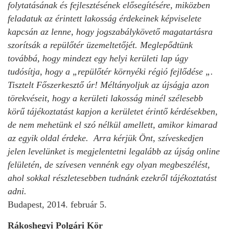
folytatásának és fejlesztésének elősegítésére, miközben
feladatuk az érintett lakosság érdekeinek képviselete
kapcsán az lenne, hogy jogszabálykövető magatartásra
szorítsák a repülőtér üzemeltetőjét. Meglepődtünk
továbbá, hogy mindezt egy helyi kerületi lap úgy
tudósítja, hogy a „repülőtér környéki régió fejlődése „.
Tisztelt Főszerkesztő úr! Méltányoljuk az újságja azon
törekvéseit, hogy a kerületi lakosság minél szélesebb
körű tájékoztatást kapjon a kerületet érintő kérdésekben,
de nem mehetünk el szó nélkül amellett, amikor kimarad
az egyik oldal érdeke. Arra kérjük Önt, szíveskedjen
jelen levelünket is megjelentetni legalább az újság online
felületén, de szívesen vennénk egy olyan megbeszélést,
ahol sokkal részletesebben tudnánk ezekről tájékoztatást
adni.
Budapest, 2014. február 5.
Rákoshegyi Polgári Kör