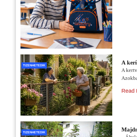
A kerí
TIZENHETEDIK
A kertv
Azokba
Read 
Majdn
TIZENHETEDIK