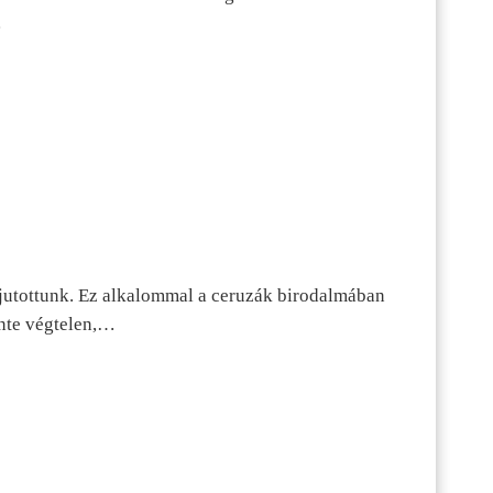
…
jutottunk. Ez alkalommal a ceruzák birodalmában
inte végtelen,…