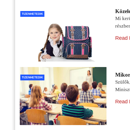
Közele
TIZENHETEDIK
Mi kerü
részbe
Read 
Mikor 
TIZENHETEDIK
Szülők
Minisz
Read 