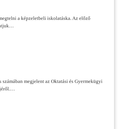
egtelni a képzeletbeli iskolatáska. Az előző
tatjuk…
s számában megjelent az Oktatási és Gyermekügyi
jéről.…