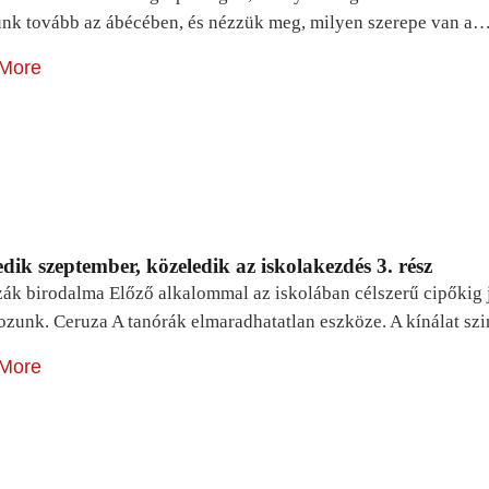
unk tovább az ábécében, és nézzük meg, milyen szerepe van a
More
dik szeptember, közeledik az iskolakezdés 3. rész
zák birodalma Előző alkalommal az iskolában célszerű cipőkig 
ozunk. Ceruza A tanórák elmaradhatatlan eszköze. A kínálat sz
More