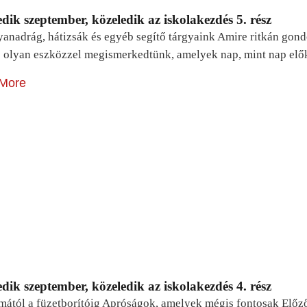
dik szeptember, közeledik az iskolakezdés 5. rész
yanadrág, hátizsák és egyéb segítő tárgyaink Amire ritkán gon
 olyan eszközzel megismerkedtünk, amelyek nap, mint nap elő
More
dik szeptember, közeledik az iskolakezdés 4. rész
mától a füzetborítóig Apróságok, amelyek mégis fontosak Előz