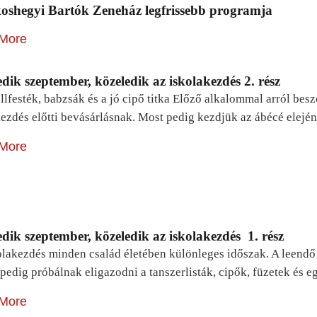
oshegyi Bartók Zeneház legfrissebb programja
More
dik szeptember, közeledik az iskolakezdés 2. rész
lfesték, babzsák és a jó cipő titka Előző alkalommal arról be
ezdés előtti bevásárlásnak. Most pedig kezdjük az ábécé elejé
More
dik szeptember, közeledik az iskolakezdés 1. rész
lakezdés minden család életében különleges időszak. A leendő e
pedig próbálnak eligazodni a tanszerlisták, cipők, füzetek és
More