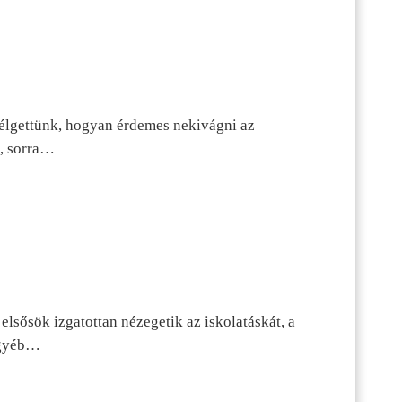
szélgettünk, hogyan érdemes nekivágni az
n, sorra…
lsősök izgatottan nézegetik az iskolatáskát, a
 egyéb…