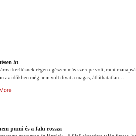
tésen át
árosi kerítésnek régen egészen más szerepe volt, mint manapsá
n az időkben még nem volt divat a magas, átláthatatlan…
More
em pumi és a falu rossza