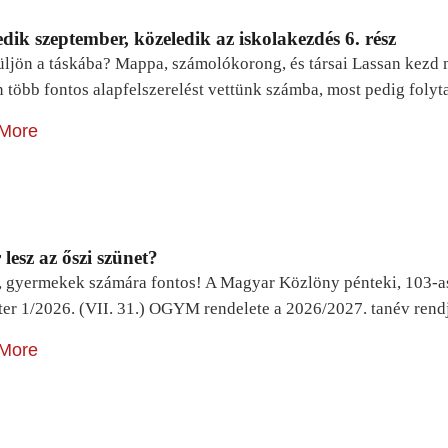
dik szeptember, közeledik az iskolakezdés 6. rész
ljön a táskába? Mappa, számolókorong, és társai Lassan kezd m
n több fontos alapfelszerelést vettünk számba, most pedig foly
More
lesz az őszi szünet?
, gyermekek számára fontos! A Magyar Közlöny pénteki, 103-a
ter 1/2026. (VII. 31.) OGYM rendelete a 2026/2027. tanév rend
More