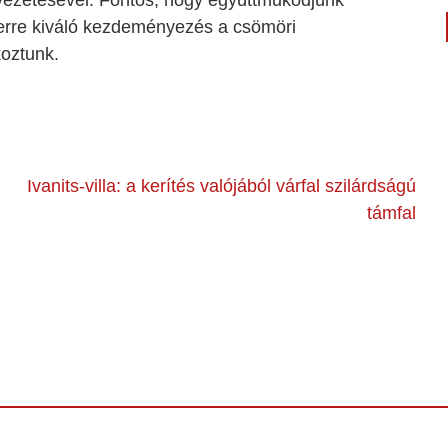
ezetésével. Fontos, hogy együttműködjünk
erre kiváló kezdeményezés a csömöri
koztunk.
Ivanits-villa: a kerítés valójából várfal szilárdságú
támfal