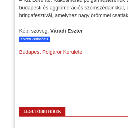
– Riz Levente, Rákosmente polgármesterének v
budapesti és agglomerációs szomszédainkkal, 
bringafesztivál, amelyhez nagy örömmel csatla
Kép, szöveg:
Váradi Eszter
EGYÉB KATEGÓRIA
Budapest Polgárőr Kerülete
LEGUTÓBBI HÍREK