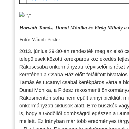
Horváth Tamás, Dunai Mónika és Virág Mihály a C
Fotó: Váradi Eszter
2013. június 29-30-án rendezték meg az első cs
települések közötti kerékpáros közlekedés fejles
Rákoscsaba önkormányzati képviselői is részt
keretében a Csaba Ház előtt felállított hivatal
Tamás és tucatnyi csabai kerékpáros várta a bici
Dunai Mónika, a Fidesz rákosmenti önkormányzat
Rákosmentén soha nem épült annyi bicikliút, mi
önkormányzati ciklusok alatt. Erre büszkék va
is, hogy a Gödöllői-dombságtól egészen a Duna-
mellett. Ez irányban már több eredményes tárgya