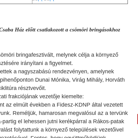
saba Ház előtt csatlakozott a csömöri bringásokhoz
ömöri bringafesztivált, melynek célja a környező
ztésére irányítani a figyelmet.
 vettek a nagyszabású rendezvényen, amelynek
os pihenőponton Dunai Mónika, Virág Mihály, Horváth
klitúra résztvevőit.
i frakciójának vezetője kiemelte:
nt az elmúlt években a Fidesz-KDNP által vezetett
gyunk. Reméljük, hamarosan megvalósul az a tervünk
partig el lehessen jutni kerékpárral a Rákos-patak
lást folytattunk a környező települések vezetőivel