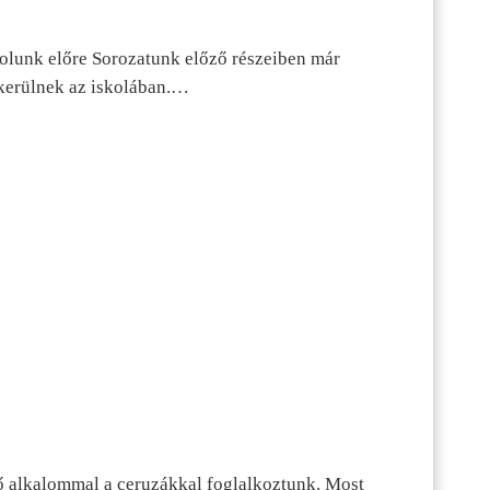
dolunk előre Sorozatunk előző részeiben már
kerülnek az iskolában.…
ő alkalommal a ceruzákkal foglalkoztunk. Most