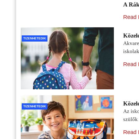
A Rák
Read 
Közele
TIZENHETEDIK
Akvarel
iskolak
Read 
Közele
TIZENHETEDIK
Az isko
szülők 
Read 