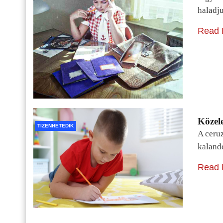
haladj
Read 
Közele
TIZENHETEDIK
A ceru
kaland
Read 