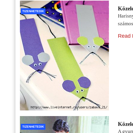
Közele
TIZENHETEDIK
Harisn
számos
Read 
Közele
TIZENHETEDIK
A gyur