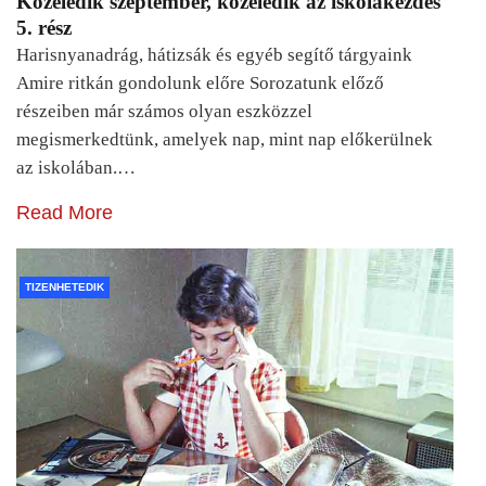
Közeledik szeptember, közeledik az iskolakezdés
5. rész
Harisnyanadrág, hátizsák és egyéb segítő tárgyaink
Amire ritkán gondolunk előre Sorozatunk előző
részeiben már számos olyan eszközzel
megismerkedtünk, amelyek nap, mint nap előkerülnek
az iskolában.…
Read More
TIZENHETEDIK