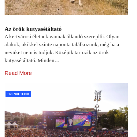
Az örök kutyasétáltató
A kertvárosi életnek vannak állandó szereplői. Olyan
alakok, akikkel szinte naponta találkozunk, még ha a
nevüket nem is tudjuk. Közéjük tartozik az örök
kutyasétáltató. Minden…
Read More
TIZENHETEDIK