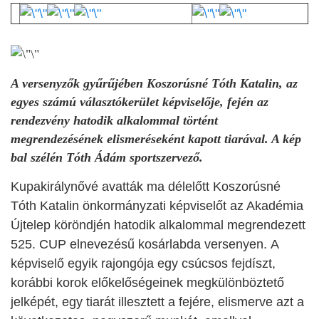
A versenyzők gyűrűjében Koszorúsné Tóth Katalin, az
egyes számú választókerület képviselője, fején az
rendezvény hatodik alkalommal történt
megrendezésének elismeréseként kapott tiarával. A kép
bal szélén Tóth Ádám sportszervező.
Kupakirálynővé avatták ma délelőtt Koszorúsné
Tóth Katalin önkormányzati képviselőt az Akadémia
Újtelep köröndjén hatodik alkalommal megrendezett
525. CUP elnevezésű kosárlabda versenyen. A
képviselő egyik rajongója egy csúcsos fejdíszt,
korábbi korok előkelőségeinek megkülönböztető
jelképét, egy tiarát illesztett a fejére, elismerve azt a