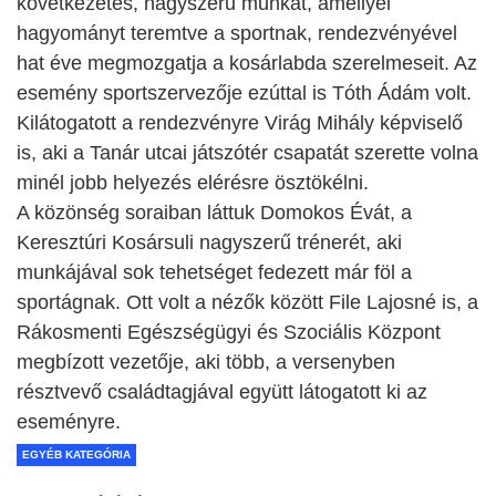
következetes, nagyszerű munkát, amellyel
hagyományt teremtve a sportnak, rendezvényével
hat éve megmozgatja a kosárlabda szerelmeseit. Az
esemény sportszervezője ezúttal is Tóth Ádám volt.
Kilátogatott a rendezvényre Virág Mihály képviselő
is, aki a Tanár utcai játszótér csapatát szerette volna
minél jobb helyezés elérésre ösztökélni.
A közönség soraiban láttuk Domokos Évát, a
Keresztúri Kosársuli nagyszerű trénerét, aki
munkájával sok tehetséget fedezett már föl a
sportágnak. Ott volt a nézők között File Lajosné is, a
Rákosmenti Egészségügyi és Szociális Központ
megbízott vezetője, aki több, a versenyben
résztvevő családtagjával együtt látogatott ki az
eseményre.
EGYÉB KATEGÓRIA