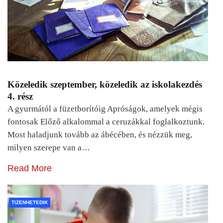
Közeledik szeptember, közeledik az iskolakezdés
4. rész
A gyurmától a füzetborítóig Apróságok, amelyek mégis
fontosak Előző alkalommal a ceruzákkal foglalkoztunk.
Most haladjunk tovább az ábécében, és nézzük meg,
milyen szerepe van a…
Read More
TIZENHETEDIK