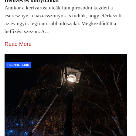
Befőzés és konyhaillat
Amikor a kertvárosi utcák fáin pirosodni kezdett a
cseresznye, a háziasszonyok is tudták, hogy elérkezett
az év egyik legfontosabb időszaka. Megkezdődött a
befőzési szezon. A…
Read More
TIZENHETEDIK