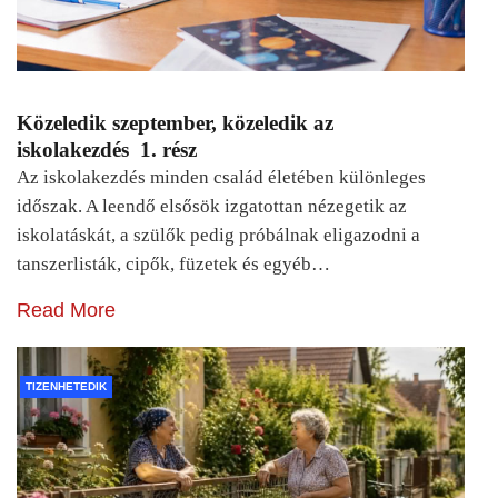
Közeledik szeptember, közeledik az
iskolakezdés 1. rész
Az iskolakezdés minden család életében különleges
időszak. A leendő elsősök izgatottan nézegetik az
iskolatáskát, a szülők pedig próbálnak eligazodni a
tanszerlisták, cipők, füzetek és egyéb…
Read More
TIZENHETEDIK