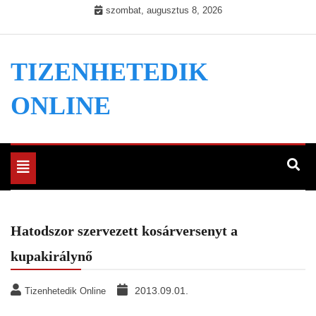
Skip
szombat, augusztus 8, 2026
to
content
TIZENHETEDIK
ONLINE
Toggle
navigation
Hatodszor szervezett kosárversenyt a
kupakirálynő
2013.09.01.
Tizenhetedik Online