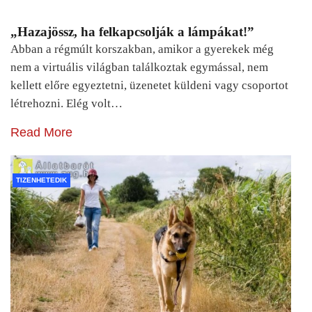
„Hazajössz, ha felkapcsolják a lámpákat!”
Abban a régmúlt korszakban, amikor a gyerekek még
nem a virtuális világban találkoztak egymással, nem
kellett előre egyeztetni, üzenetet küldeni vagy csoportot
létrehozni. Elég volt…
Read More
TIZENHETEDIK