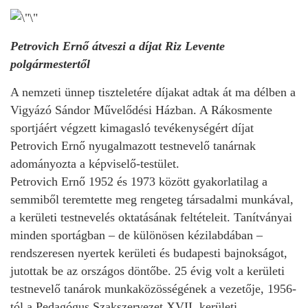
Petrovich Ernő átveszi a díjat Riz Levente
polgármestertől
A nemzeti ünnep tiszteletére díjakat adtak át ma délben a
Vigyázó Sándor Művelődési Házban. A Rákosmente
sportjáért végzett kimagasló tevékenységért díjat
Petrovich Ernő nyugalmazott testnevelő tanárnak
adományozta a képviselő-testület.
Petrovich Ernő 1952 és 1973 között gyakorlatilag a
semmiből teremtette meg rengeteg társadalmi munkával,
a kerületi testnevelés oktatásának feltételeit. Tanítványai
minden sportágban – de különösen kézilabdában –
rendszeresen nyertek kerületi és budapesti bajnokságot,
jutottak be az országos döntőbe. 25 évig volt a kerületi
testnevelő tanárok munkaközösségének a vezetője, 1956-
tól a Pedagógus Szakszervezet XVII. kerületi