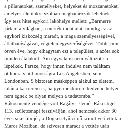
a pillanatokat, személyeket, helyeket és mozzanatokat,
amelyek életünkre szólóan meghatározók lehetnek.
Így tesz hitet egykori lakóhelye mellett: „Bármerre
jártam a világban, a mérték tudat alatt mindig ez az
egykori kisközség maradt, a maga személyességével,
átláthatóságával, végtelen egyszerűségével. Több, mint
ötven éve, hogy elhagytam ezt a települést, s azóta sok
minden átalakult. Ám egyvalami nem változott: a
léptékek. Persze, hogy innen indulva nem találtam
otthonra s otthonosságra Los Angelesben, sem
Londonban. S biztosan másképpen alakul az életem,
talán a karrierem is, ha gyermekkorom kedvenc helyei
nem égnek be olyan mélyen a tudatomba.”
Rákosmente vendége volt Ragályi Elemér Rákosliget
113. születésnapi fesztiválján, ahol nemcsak akkor 30
éves sikerfilmjét, a Dögkeselyű című krimit vetítettük a
Maros Moziban, de szívesen maradt a vetítés után