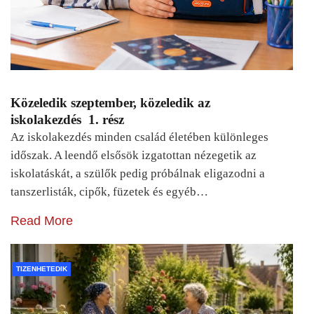
Közeledik szeptember, közeledik az
iskolakezdés 1. rész
Az iskolakezdés minden család életében különleges
időszak. A leendő elsősök izgatottan nézegetik az
iskolatáskát, a szülők pedig próbálnak eligazodni a
tanszerlisták, cipők, füzetek és egyéb…
Read More
TIZENHETEDIK