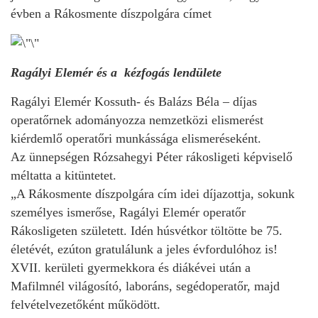
évben a Rákosmente díszpolgára címet
Ragályi Elemér és a kézfogás lendülete
Ragályi Elemér Kossuth- és Balázs Béla – díjas
operatőrnek adományozza nemzetközi elismerést
kiérdemlő operatőri munkássága elismeréseként.
Az ünnepségen Rózsahegyi Péter rákosligeti képviselő
méltatta a kitüntetet.
„A Rákosmente díszpolgára cím idei díjazottja, sokunk
személyes ismerőse, Ragályi Elemér operatőr
Rákosligeten született. Idén húsvétkor töltötte be 75.
életévét, ezúton gratulálunk a jeles évfordulóhoz is!
XVII. kerületi gyermekkora és diákévei után a
Mafilmnél világosító, laboráns, segédoperatőr, majd
felvételvezetőként működött.