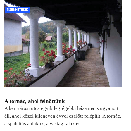
TIZENHETEDIK
A tornác, ahol felnőttünk
A kertvárosi utca egyik legrégebbi háza ma is ugyanott
áll, ahol közel kilencven évvel ezelőtt felépült. A tornác,
a spalettás ablakok, a vastag falak és…