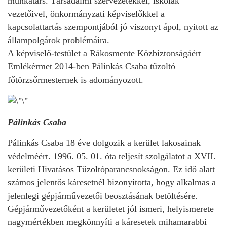
munkatárs. Társadalmi szervezetekkel, iskolák
vezetőivel, önkormányzati képviselőkkel a
kapcsolattartás szempontjából jó viszonyt ápol, nyitott az
állampolgárok problémáira.
A képviselő-testület a Rákosmente Közbiztonságáért
Emlékérmet 2014-ben Pálinkás Csaba tűzoltó
főtörzsőrmesternek is adományozott.
Pálinkás Csaba
Pálinkás Csaba 18 éve dolgozik a kerület lakosainak
védelméért. 1996. 05. 01. óta teljesít szolgálatot a XVII.
kerületi Hivatásos Tűzoltóparancsnokságon. Ez idő alatt
számos jelentős káresetnél bizonyította, hogy alkalmas a
jelenlegi gépjárművezetői beosztásának betöltésére.
Gépjárművezetőként a kerületet jól ismeri, helyismerete
nagymértékben megkönnyíti a káresetek mihamarabbi