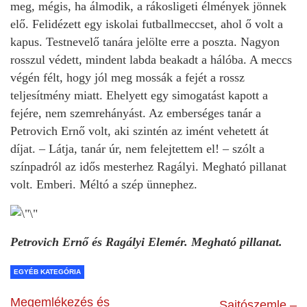
meg, mégis, ha álmodik, a rákosligeti élmények jönnek
elő. Felidézett egy iskolai futballmeccset, ahol ő volt a
kapus. Testnevelő tanára jelölte erre a poszta. Nagyon
rosszul védett, mindent labda beakadt a hálóba. A meccs
végén félt, hogy jól meg mossák a fejét a rossz
teljesítmény miatt. Ehelyett egy simogatást kapott a
fejére, nem szemrehányást. Az emberséges tanár a
Petrovich Ernő volt, aki szintén az imént vehetett át
díjat. – Látja, tanár úr, nem felejtettem el! – szólt a
színpadról az idős mesterhez Ragályi. Megható pillanat
volt. Emberi. Méltó a szép ünnephez.
Petrovich Ernő és Ragályi Elemér. Megható pillanat.
EGYÉB KATEGÓRIA
Megemlékezés és
Sajtószemle –