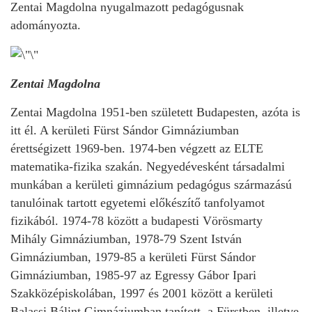
Zentai Magdolna nyugalmazott pedagógusnak
adományozta.
Zentai Magdolna
Zentai Magdolna 1951-ben született Budapesten, azóta is
itt él. A kerületi Fürst Sándor Gimnáziumban
érettségizett 1969-ben. 1974-ben végzett az ELTE
matematika-fizika szakán. Negyedévesként társadalmi
munkában a kerületi gimnázium pedagógus származású
tanulóinak tartott egyetemi előkészítő tanfolyamot
fizikából. 1974-78 között a budapesti Vörösmarty
Mihály Gimnáziumban, 1978-79 Szent István
Gimnáziumban, 1979-85 a kerületi Fürst Sándor
Gimnáziumban, 1985-97 az Egressy Gábor Ipari
Szakközépiskolában, 1997 és 2001 között a kerületi
Balassi Bálint Gimnáziumban tanított, a Fürstben, illetve