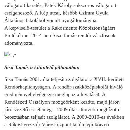
válogatott karatés, Patek Károly sokszoros válogatott
cselgáncsozó. A Kép utcai, később Czimra Gyula
Általános Iskolából vonult nyugállományba.
A képviselő-testület a Rákosmente Közbiztonságáért
Emlékérmet 2014-ben Sisa Tamás rendőr zászlósnak
adományozta.
Sisa Tamás a kitüntető pillanatban
Sisa Tamás 2001. óta teljesít szolgálatot a XVII. kerületi
Rendőrkapitányságon. A rendőr szakközépiskolát kiváló
eredménnyel elvégezve meglapozta hivatását. A
Rendészeti Osztályon mozgóőrként kezdte, majd járőr,
járőrvezető és jelenleg – 2009 óta – körzeti megbízotti
beosztásban teljesít szolgálatot. A 2009-2010-es években
a Rákoskeresztúr Városközpont lakótelepi körzeti