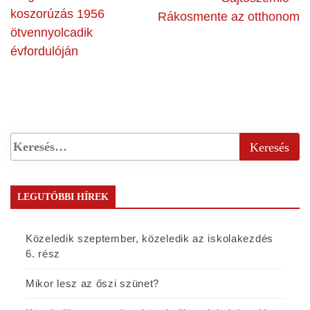
koszorúzás 1956
Rákosmente az otthonom
ötvennyolcadik
évfordulóján
LEGUTÓBBI HÍREK
Közeledik szeptember, közeledik az iskolakezdés
6. rész
Mikor lesz az őszi szünet?