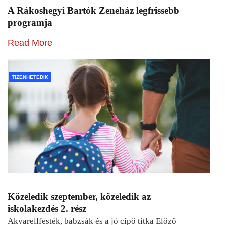
A Rákoshegyi Bartók Zeneház legfrissebb
programja
Read More
TIZENHETEDIK
Közeledik szeptember, közeledik az
iskolakezdés 2. rész
Akvarellfesték, babzsák és a jó cipő titka Előző