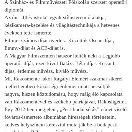
A Színház- és Filmművészeti Főiskolán szerzett operatőri
diplomát.
Az ún. „Illés-iskola" egyik stílusteremtő alakja,
kézikamera-kezelése és világítástechnikája a hetvenes
években tette ismertté.
Filmjei számos díjat nyertek. Közöttük Oscar-díjat,
Emmy-díjat és ACE-díjat is.
A Magyar Filmszemlén hatszor ítélték neki a Legjobb
operatőr díját, ezen kívül Balázs Béla-díjas Kossuth-
díjas, érdemes művész, kiváló művész.
Mi, Rákosmente lakói Ragályi Elemért szakmai sikerei
mellett emberi-közösségi érdemei miatt becsüljük
nagyra, hiszen köztudomású, hogy máig élő kapcsolata
van Rákosmentével és szűkebb pátriájával, Rákosligettel.
Egy 2012-ben megjelent, „Pest-budai séták” címet viselő
főváros-ismertető albumában hírességek történetein,
kedves helyszínein keresztül mutatják be a budapesti