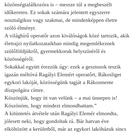
közönségtalálkozóra is – messze túl a megbeszélt
időkereten. Ez sokak számára jelentett egyszerre
nosztalgikus vagy szakmai, de mindenképpen életre
szóló élményt.
A világhírű operatőr azon kiválóságok közé tartozik, akik
életrajzi nyilatkozataikban mindig megemlékeznek
szülőföldjükről, gyermekkoruk helyszínéről és
közösségéről.
Sokakkal együtt érezzük úgy: ezek a gesztusok teszik
igazán méltóvá Ragályi Elemért operatőrt, Rákosliget
egykori lakóját, közösségünk tagját a Rákosmente
díszpolgára címre.
Köszönjük, hogy itt van velünk – a mai ünnepen is!
Köszönöm, hogy mindezt elmondhattam.”
A kitüntetés átvétele után Ragályi Elemér elmondta,
jólesett neki, hogy gondoltak rá. Bár hatvan éve
elköltözött a kerületből, már az egykori lakóházuk sincs