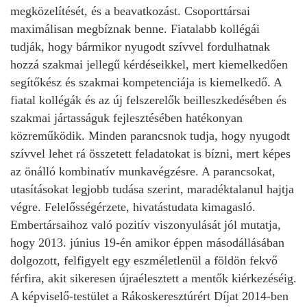
megközelítését, és a beavatkozást. Csoporttársai
maximálisan megbíznak benne. Fiatalabb kollégái
tudják, hogy bármikor nyugodt szívvel fordulhatnak
hozzá szakmai jellegű kérdéseikkel, mert kiemelkedően
segítőkész és szakmai kompetenciája is kiemelkedő. A
fiatal kollégák és az új felszerelők beilleszkedésében és
szakmai jártasságuk fejlesztésében hatékonyan
közreműködik. Minden parancsnok tudja, hogy nyugodt
szívvel lehet rá összetett feladatokat is bízni, mert képes
az önálló kombinatív munkavégzésre. A parancsokat,
utasításokat legjobb tudása szerint, maradéktalanul hajtja
végre. Felelősségérzete, hivatástudata kimagasló.
Embertársaihoz való pozitív viszonyulását jól mutatja,
hogy 2013. június 19-én amikor éppen másodállásában
dolgozott, felfigyelt egy eszméletlenül a földön fekvő
férfira, akit sikeresen újraélesztett a mentők kiérkezéséig.
A képviselő-testület a Rákoskeresztúrért Díjat 2014-ben