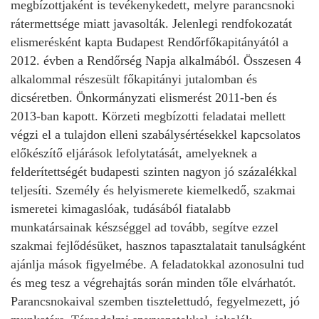
megbízottjaként is tevékenykedett, melyre parancsnoki
rátermettsége miatt javasolták. Jelenlegi rendfokozatát
elismerésként kapta Budapest Rendőrfőkapitányától a
2012. évben a Rendőrség Napja alkalmából. Összesen 4
alkalommal részesült főkapitányi jutalomban és
dicséretben. Önkormányzati elismerést 2011-ben és
2013-ban kapott. Körzeti megbízotti feladatai mellett
végzi el a tulajdon elleni szabálysértésekkel kapcsolatos
előkészítő eljárások lefolytatását, amelyeknek a
felderítettségét budapesti szinten nagyon jó százalékkal
teljesíti. Személy és helyismerete kiemelkedő, szakmai
ismeretei kimagaslóak, tudásából fiatalabb
munkatársainak készséggel ad tovább, segítve ezzel
szakmai fejlődésüket, hasznos tapasztalatait tanulságként
ajánlja mások figyelmébe. A feladatokkal azonosulni tud
és meg tesz a végrehajtás során minden tőle elvárhatót.
Parancsnokaival szemben tisztelettudó, fegyelmezett, jó