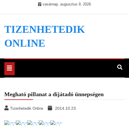
Skip
vasárnap, augusztus 9, 2026
to
content
TIZENHETEDIK
ONLINE
Toggle
navigation
Megható pillanat a díjátadó ünnepségen
2014.10.23.
Tizenhetedik Online