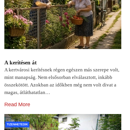
A kerítésen át
A kertvárosi kerítésnek régen egészen más szerepe volt,
mint manapság. Nem elsősorban elválasztott, inkább
összekötött. Azokban az időkben még nem volt divat a
magas, átláthatatlan…
Read More
TIZENHETEDIK