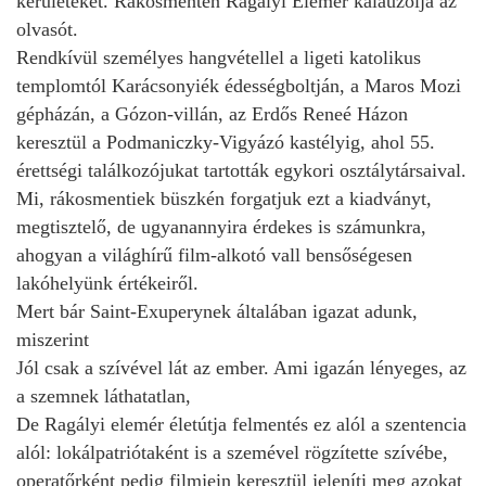
kerületeket. Rákosmentén Ragályi Elemér kalauzolja az
olvasót.
Rendkívül személyes hangvétellel a ligeti katolikus
templomtól Karácsonyiék édességboltján, a Maros Mozi
gépházán, a Gózon-villán, az Erdős Reneé Házon
keresztül a Podmaniczky-Vigyázó kastélyig, ahol 55.
érettségi találkozójukat tartották egykori osztálytársaival.
Mi, rákosmentiek büszkén forgatjuk ezt a kiadványt,
megtisztelő, de ugyanannyira érdekes is számunkra,
ahogyan a világhírű film-alkotó vall bensőségesen
lakóhelyünk értékeiről.
Mert bár Saint-Exuperynek általában igazat adunk,
miszerint
Jól csak a szívével lát az ember. Ami igazán lényeges, az
a szemnek láthatatlan,
De Ragályi elemér életútja felmentés ez alól a szentencia
alól: lokálpatriótaként is a szemével rögzítette szívébe,
operatőrként pedig filmjein keresztül jeleníti meg azokat