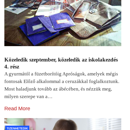
Közeledik szeptember, közeledik az iskolakezdés
4. rész
A gyurmától a füzetborítóig Apróságok, amelyek mégis
fontosak Előző alkalommal a ceruzákkal foglalkoztunk.
Most haladjunk tovább az ábécében, és nézzük meg,
milyen szerepe van a…
Read More
TIZENHETEDIK