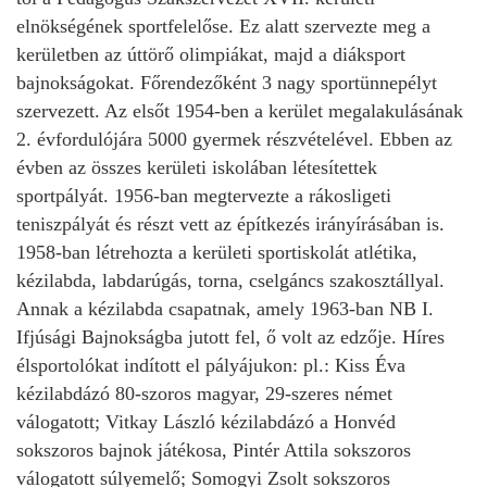
elnökségének sportfelelőse. Ez alatt szervezte meg a
kerületben az úttörő olimpiákat, majd a diáksport
bajnokságokat. Főrendezőként 3 nagy sportünnepélyt
szervezett. Az elsőt 1954-ben a kerület megalakulásának
2. évfordulójára 5000 gyermek részvételével. Ebben az
évben az összes kerületi iskolában létesítettek
sportpályát. 1956-ban megtervezte a rákosligeti
teniszpályát és részt vett az építkezés irányírásában is.
1958-ban létrehozta a kerületi sportiskolát atlétika,
kézilabda, labdarúgás, torna, cselgáncs szakosztállyal.
Annak a kézilabda csapatnak, amely 1963-ban NB I.
Ifjúsági Bajnokságba jutott fel, ő volt az edzője. Híres
élsportolókat indított el pályájukon: pl.: Kiss Éva
kézilabdázó 80-szoros magyar, 29-szeres német
válogatott; Vitkay László kézilabdázó a Honvéd
sokszoros bajnok játékosa, Pintér Attila sokszoros
válogatott súlyemelő; Somogyi Zsolt sokszoros