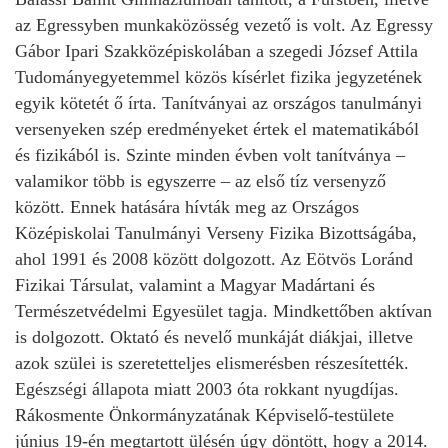
az Egressyben munkaközösség vezető is volt. Az Egressy
Gábor Ipari Szakközépiskolában a szegedi József Attila
Tudományegyetemmel közös kísérlet fizika jegyzetének
egyik kötetét ő írta. Tanítványai az országos tanulmányi
versenyeken szép eredményeket értek el matematikából
és fizikából is. Szinte minden évben volt tanítványa –
valamikor több is egyszerre – az első tíz versenyző
között. Ennek hatására hívták meg az Országos
Középiskolai Tanulmányi Verseny Fizika Bizottságába,
ahol 1991 és 2008 között dolgozott. Az Eötvös Loránd
Fizikai Társulat, valamint a Magyar Madártani és
Természetvédelmi Egyesület tagja. Mindkettőben aktívan
is dolgozott. Oktató és nevelő munkáját diákjai, illetve
azok szülei is szeretetteljes elismerésben részesítették.
Egészségi állapota miatt 2003 óta rokkant nyugdíjas.
Rákosmente Önkormányzatának Képviselő-testülete
június 19-én megtartott ülésén úgy döntött, hogy a 2014.