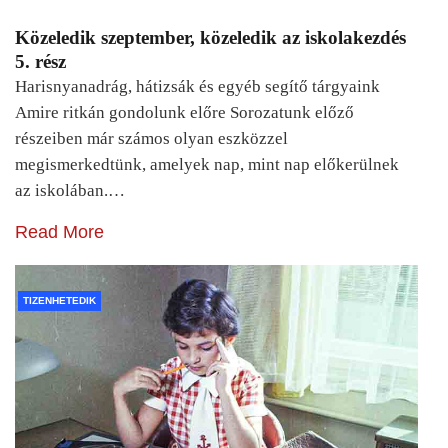
Közeledik szeptember, közeledik az iskolakezdés
5. rész
Harisnyanadrág, hátizsák és egyéb segítő tárgyaink
Amire ritkán gondolunk előre Sorozatunk előző
részeiben már számos olyan eszközzel
megismerkedtünk, amelyek nap, mint nap előkerülnek
az iskolában.…
Read More
TIZENHETEDIK