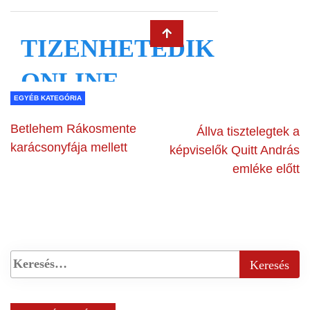
EGYÉB KATEGÓRIA
Betlehem Rákosmente
Állva tisztelegtek a
karácsonyfája mellett
képviselők Quitt András
emléke előtt