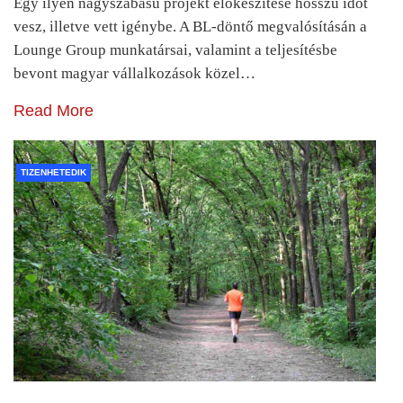
Egy ilyen nagyszabású projekt előkészítése hosszú időt
vesz, illetve vett igénybe. A BL-döntő megvalósításán a
Lounge Group munkatársai, valamint a teljesítésbe
bevont magyar vállalkozások közel…
Read More
TIZENHETEDIK