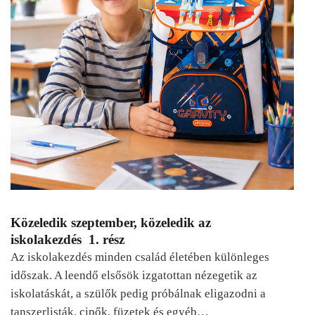
Közeledik szeptember, közeledik az
iskolakezdés 1. rész
Az iskolakezdés minden család életében különleges
időszak. A leendő elsősök izgatottan nézegetik az
iskolatáskát, a szülők pedig próbálnak eligazodni a
tanszerlisták, cipők, füzetek és egyéb…