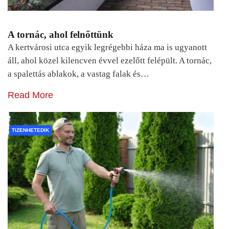
A tornác, ahol felnőttünk
A kertvárosi utca egyik legrégebbi háza ma is ugyanott
áll, ahol közel kilencven évvel ezelőtt felépült. A tornác,
a spalettás ablakok, a vastag falak és…
Read More
TIZENHETEDIK