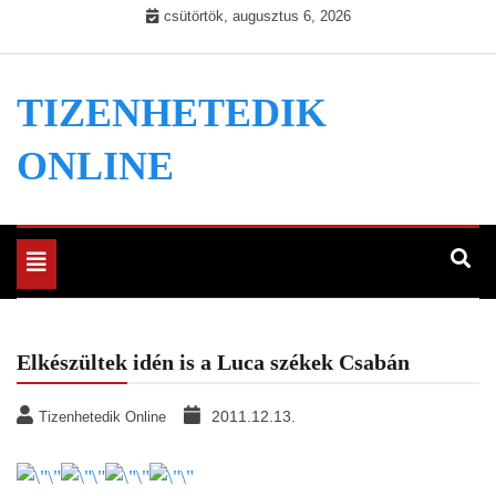
Skip
csütörtök, augusztus 6, 2026
to
content
TIZENHETEDIK
ONLINE
Toggle
navigation
Elkészültek idén is a Luca székek Csabán
2011.12.13.
Tizenhetedik Online