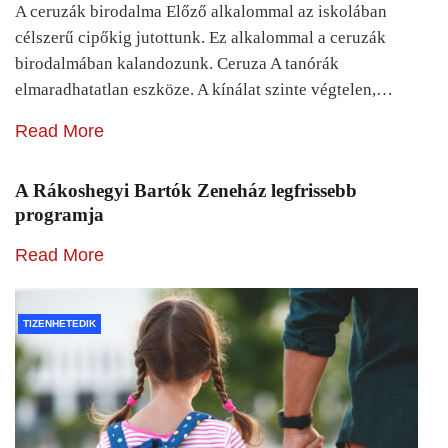
A ceruzák birodalma Előző alkalommal az iskolában
célszerű cipőkig jutottunk. Ez alkalommal a ceruzák
birodalmában kalandozunk. Ceruza A tanórák
elmaradhatatlan eszköze. A kínálat szinte végtelen,…
Read More
A Rákoshegyi Bartók Zeneház legfrissebb
programja
Read More
TIZENHETEDIK