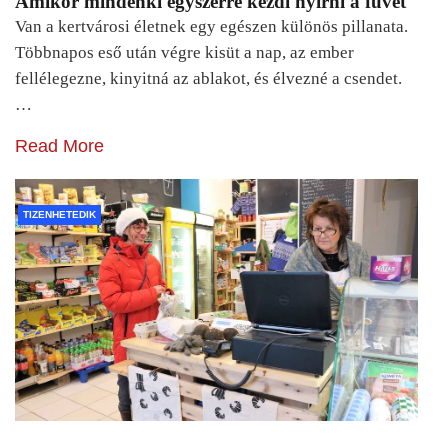
Amikor mindenki egyszerre kezdi nyírni a füvet
Van a kertvárosi életnek egy egészen különös pillanata.
Többnapos eső után végre kisüt a nap, az ember
fellélegezne, kinyitná az ablakot, és élvezné a csendet.
…
Read More
TIZENHETEDIK