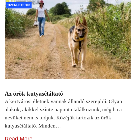
TIZENHETEDIK
Az örök kutyasétáltató
A kertvárosi életnek vannak állandó szereplői. Olyan
alakok, akikkel szinte naponta találkozunk, még ha a
nevüket nem is tudjuk. Közéjük tartozik az örök
kutyasétáltató. Minden…
Read More