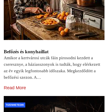
Befőzés és konyhaillat
Amikor a kertvárosi utcák fáin pirosodni kezdett a
cseresznye, a háziasszonyok is tudták, hogy elérkezett
az év egyik legfontosabb időszaka. Megkezdődött a
befőzési szezon. A…
Read More
TIZENHETEDIK