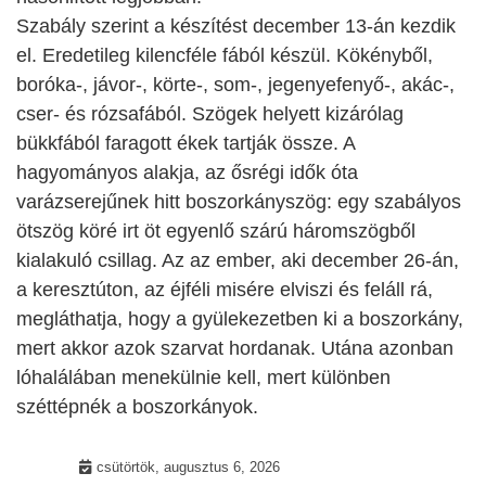
Szabály szerint a készítést december 13-án kezdik
el. Eredetileg kilencféle fából készül. Kökényből,
boróka-, jávor-, körte-, som-, jegenyefenyő-, akác-,
cser- és rózsafából. Szögek helyett kizárólag
bükkfából faragott ékek tartják össze. A
hagyományos alakja, az ősrégi idők óta
varázserejűnek hitt boszorkányszög: egy szabályos
ötszög köré irt öt egyenlő szárú háromszögből
kialakuló csillag. Az az ember, aki december 26-án,
a keresztúton, az éjféli misére elviszi és feláll rá,
megláthatja, hogy a gyülekezetben ki a boszorkány,
mert akkor azok szarvat hordanak. Utána azonban
lóhalálában menekülnie kell, mert különben
széttépnék a boszorkányok.