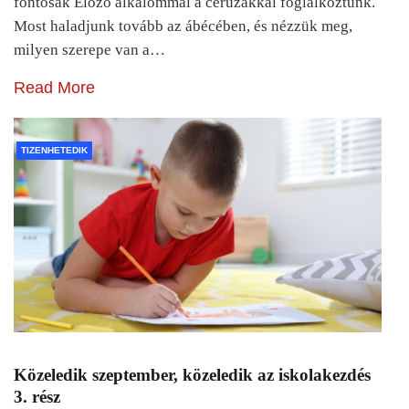
fontosak Előző alkalommal a ceruzákkal foglalkoztunk.
Most haladjunk tovább az ábécében, és nézzük meg,
milyen szerepe van a…
Read More
TIZENHETEDIK
Közeledik szeptember, közeledik az iskolakezdés
3. rész