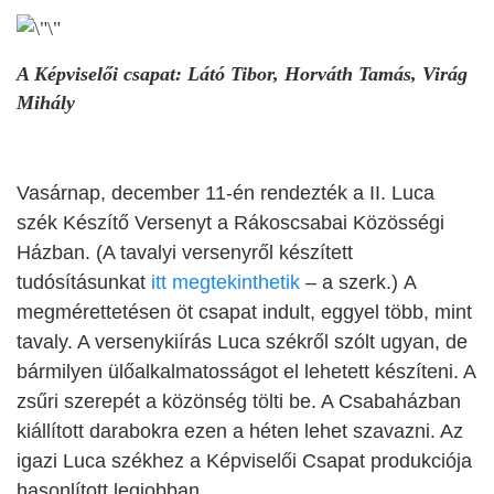
A Képviselői csapat: Látó Tibor, Horváth Tamás, Virág
Mihály
Vasárnap, december 11-én rendezték a II. Luca
szék Készítő Versenyt a Rákoscsabai Közösségi
Házban. (A tavalyi versenyről készített
tudósításunkat
itt megtekinthetik
– a szerk.) A
megmérettetésen öt csapat indult, eggyel több, mint
tavaly. A versenykiírás Luca székről szólt ugyan, de
bármilyen ülőalkalmatosságot el lehetett készíteni. A
zsűri szerepét a közönség tölti be. A Csabaházban
kiállított darabokra ezen a héten lehet szavazni. Az
igazi Luca székhez a Képviselői Csapat produkciója
hasonlított legjobban.