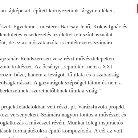
an tájképeket, épített környezetünk tárgyi emlékeit,
zeti Egyetemet, mesterei Barcsay Jenő, Kokas Ignác és
endületes ecsetkezelés az élettel teli színhasználat
ént, de ez az időszak azóta is emlékezetes számára.
 rajztanár. Rendszeresen vesz részt művésztelepeken.
zinte költészet. Az őcsényi „repülőtér" nem a XXI.
erozin bűze, hanem a levágott fű illata és a szabadság
volságtartással. A gazvirágok szépségét látom és nem a
berközelinek, szerethetőbbnek tűnik a világ."
projektfeladatokban vett részt, pl. Varázsfuvola projekt.
tközi versenyeken. Számára nagyon fontos a művészet és
oglalkozás a művészet révén. Munkái főleg inspirációs
kotások formajátékokra épülő kompozíciók. A cél az volt,