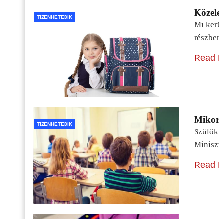
Közele
TIZENHETEDIK
Mi kerü
részbe
Read 
Mikor 
TIZENHETEDIK
Szülők
Minisz
Read 