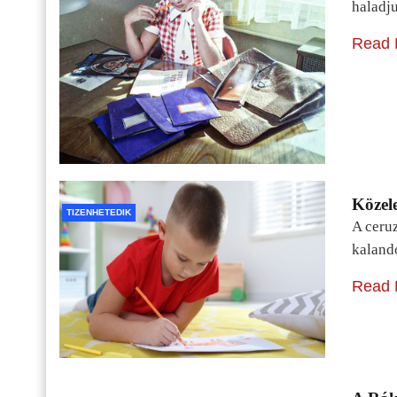
haladj
Read 
Közele
TIZENHETEDIK
A ceru
kaland
Read 