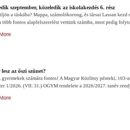
dik szeptember, közeledik az iskolakezdés 6. rész
ljön a táskába? Mappa, számolókorong, és társai Lassan kezd m
n több fontos alapfelszerelést vettünk számba, most pedig foly
More
lesz az őszi szünet?
, gyermekek számára fontos! A Magyar Közlöny pénteki, 103-a
ter 1/2026. (VII. 31.) OGYM rendelete a 2026/2027. tanév rend
More