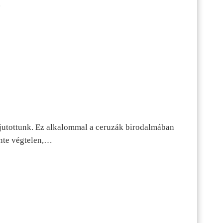
…
jutottunk. Ez alkalommal a ceruzák birodalmában
inte végtelen,…