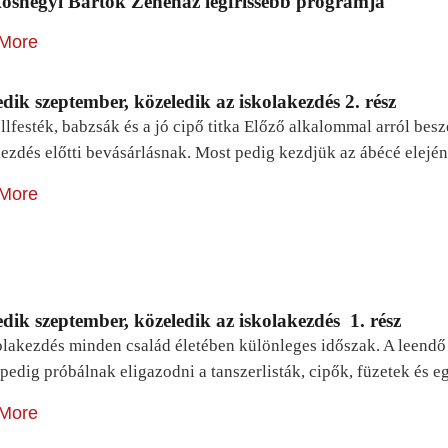
oshegyi Bartók Zeneház legfrissebb programja
More
dik szeptember, közeledik az iskolakezdés 2. rész
lfesték, babzsák és a jó cipő titka Előző alkalommal arról be
ezdés előtti bevásárlásnak. Most pedig kezdjük az ábécé elejé
More
dik szeptember, közeledik az iskolakezdés 1. rész
lakezdés minden család életében különleges időszak. A leendő e
pedig próbálnak eligazodni a tanszerlisták, cipők, füzetek és
More