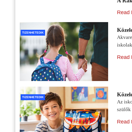
A Rák
Read 
Közele
TIZENHETEDIK
Akvarel
iskolak
Read 
Közele
TIZENHETEDIK
Az isko
szülők 
Read 