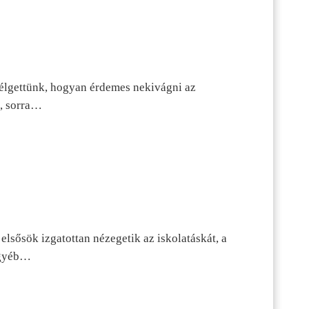
szélgettünk, hogyan érdemes nekivágni az
n, sorra…
lsősök izgatottan nézegetik az iskolatáskát, a
 egyéb…