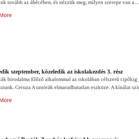
unk tovább az ábécében, és nézzük meg, milyen szerepe van a
More
dik szeptember, közeledik az iskolakezdés 3. rész
zák birodalma Előző alkalommal az iskolában célszerű cipőkig 
ozunk. Ceruza A tanórák elmaradhatatlan eszköze. A kínálat sz
More