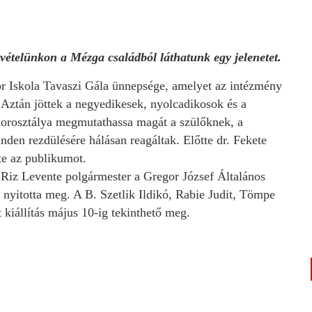
elvételünkon a Mézga családból láthatunk egy jelenetet.
or Iskola Tavaszi Gála ünnepsége, amelyet az intézmény
 Aztán jöttek a negyedikesek, nyolcadikosok és a
korosztálya megmutathassa magát a szülőknek, a
den rezdülésére hálásan reagáltak. Előtte dr. Fekete
te az publikumot.
Riz Levente polgármester a Gregor József Általános
t nyitotta meg. A B. Szetlik Ildikó, Rabie Judit, Tömpe
iállítás május 10-ig tekinthető meg.