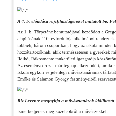
A 4. b. előadása rajzfilmslágereket mutatott be. F
Az 1. b. Törpetánc bemutatójával kezdődött a Greg
alapításának 110. évfordulója alkalmából rendeztek.
többiek, három csoportban, hogy az iskola minden 
hozzátartozóknak, akik természetesen a gyerekek min
Ildikó, Rákosmente tankerületi igazgatója köszöntöt
Az eseménysorozat már tegnap elkezdődött, amikor 
Iskola egykori és jelenlegi művésztanárainak tárlatá
Emőke és Salamon György festményeiből szervezett k
Riz Levente megnyitja a művésztanárok kiállítását
Ismerkedjenek meg közelebbről a művészekkel.