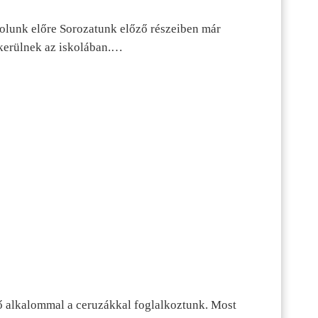
dolunk előre Sorozatunk előző részeiben már
kerülnek az iskolában.…
ő alkalommal a ceruzákkal foglalkoztunk. Most