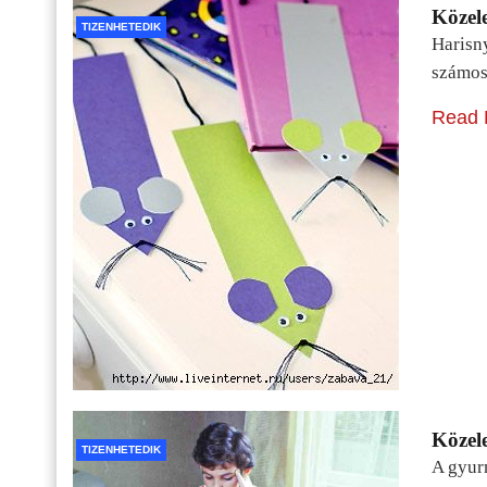
Közele
TIZENHETEDIK
Harisn
számos
Read 
Közele
TIZENHETEDIK
A gyur