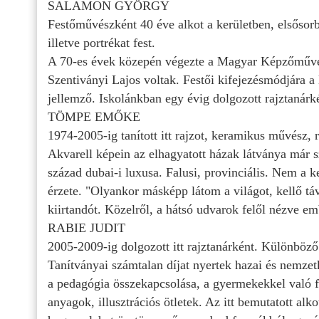
SALAMON GYÖRGY
Festőművészként 40 éve alkot a kerületben, elsősorb
illetve portrékat fest.
A 70-es évek közepén végezte a Magyar Képzőművés
Szentiványi Lajos voltak. Festői kifejezésmódjára a l
jellemző. Iskolánkban egy évig dolgozott rajztanárk
TÖMPE EMŐKE
1974-2005-ig tanított itt rajzot, keramikus művész,
Akvarell képein az elhagyatott házak látványa már s
század dubai-i luxusa. Falusi, provinciális. Nem a k
érzete. "Olyankor másképp látom a világot, kellő tá
kiirtandót. Közelről, a hátsó udvarok felől nézve em
RABIE JUDIT
2005-2009-ig dolgozott itt rajztanárként. Különböző 
Tanítványai számtalan díjat nyertek hazai és nemze
a pedagógia összekapcsolása, a gyermekekkel való f
anyagok, illusztrációs ötletek. Az itt bemutatott al