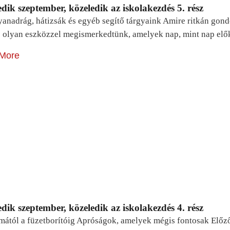
dik szeptember, közeledik az iskolakezdés 5. rész
yanadrág, hátizsák és egyéb segítő tárgyaink Amire ritkán gon
 olyan eszközzel megismerkedtünk, amelyek nap, mint nap elő
More
dik szeptember, közeledik az iskolakezdés 4. rész
mától a füzetborítóig Apróságok, amelyek mégis fontosak Előz