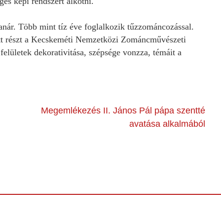
es képi rendszert alkotni.
tanár. Több mint tíz éve foglalkozik tűzzománcozással.
vett részt a Kecskeméti Nemzetközi Zománcművészeti
s felületek dekorativitása, szépsége vonzza, témáit a
Megemlékezés II. János Pál pápa szentté
avatása alkalmából