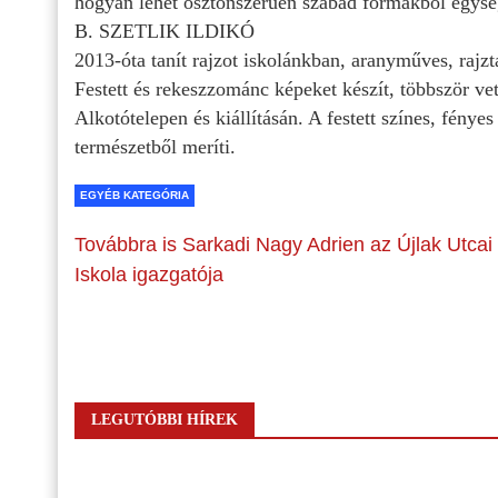
hogyan lehet ösztönszerűen szabad formákból egység
B. SZETLIK ILDIKÓ
2013-óta tanít rajzot iskolánkban, aranyműves, rajz
Festett és rekeszzománc képeket készít, többször 
Alkotótelepen és kiállításán. A festett színes, fénye
természetből meríti.
EGYÉB KATEGÓRIA
Továbbra is Sarkadi Nagy Adrien az Újlak Utcai
Iskola igazgatója
LEGUTÓBBI HÍREK