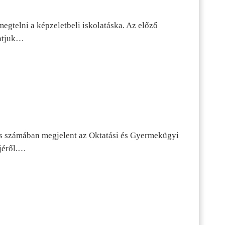
egtelni a képzeletbeli iskolatáska. Az előző
tatjuk…
s számában megjelent az Oktatási és Gyermekügyi
jéről.…