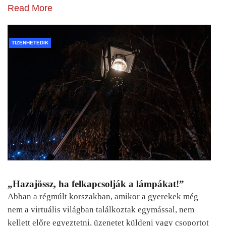
Read More
TIZENHETEDIK
„Hazajössz, ha felkapcsolják a lámpákat!”
Abban a régmúlt korszakban, amikor a gyerekek még
nem a virtuális világban találkoztak egymással, nem
kellett előre egyeztetni, üzenetet küldeni vagy csoportot