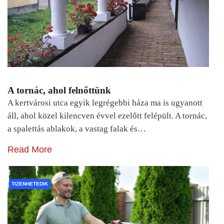
A tornác, ahol felnőttünk
A kertvárosi utca egyik legrégebbi háza ma is ugyanott
áll, ahol közel kilencven évvel ezelőtt felépült. A tornác,
a spalettás ablakok, a vastag falak és…
Read More
TIZENHETEDIK