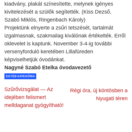
kiadvány, plakát színesítette, melynek igényes
kivitelezését a szülők segítették. (Kiss Dezső,
Szabó Miklós, Ringenbach Károly)
Projektünk elnyerte a zsűri tetszését, tartalmát
izgalmasnak, szakmailag kiválónak értékelték. Erről
oklevelet is kaptunk. November 3-4-ig további
versenyforduló keretében Lillafüreden
képviselhetjük óvodánkat.
Nagyné Szabó Etelka óvodavezető
EGYÉB KATEGÓRIA
Szűrővizsgálat — Az
Régi óra, új köntösben a
idejében felismert
Nyugati téren
melldaganat gyógyítható!