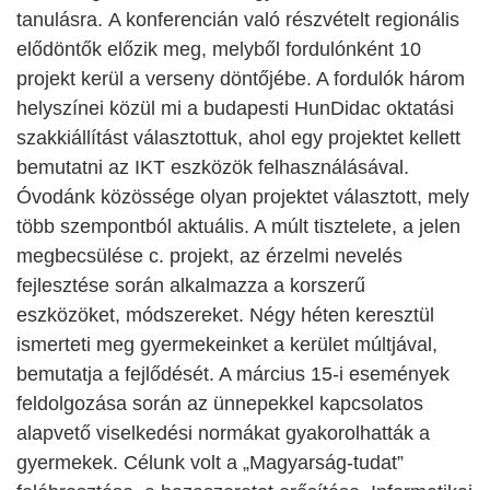
tanulásra. A konferencián való részvételt regionális
elődöntők előzik meg, melyből fordulónként 10
projekt kerül a verseny döntőjébe. A fordulók három
helyszínei közül mi a budapesti HunDidac oktatási
szakkiállítást választottuk, ahol egy projektet kellett
bemutatni az IKT eszközök felhasználásával.
Óvodánk közössége olyan projektet választott, mely
több szempontból aktuális. A múlt tisztelete, a jelen
megbecsülése c. projekt, az érzelmi nevelés
fejlesztése során alkalmazza a korszerű
eszközöket, módszereket. Négy héten keresztül
ismerteti meg gyermekeinket a kerület múltjával,
bemutatja a fejlődését. A március 15-i események
feldolgozása során az ünnepekkel kapcsolatos
alapvető viselkedési normákat gyakorolhatták a
gyermekek. Célunk volt a „Magyarság-tudat”