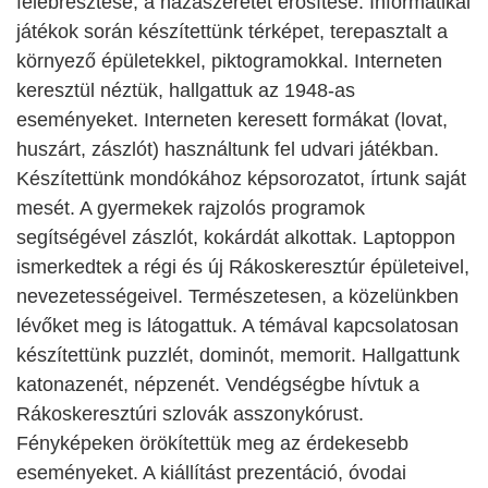
felébresztése, a hazaszeretet erősítése. Informatikai
játékok során készítettünk térképet, terepasztalt a
környező épületekkel, piktogramokkal. Interneten
keresztül néztük, hallgattuk az 1948-as
eseményeket. Interneten keresett formákat (lovat,
huszárt, zászlót) használtunk fel udvari játékban.
Készítettünk mondókához képsorozatot, írtunk saját
mesét. A gyermekek rajzolós programok
segítségével zászlót, kokárdát alkottak. Laptoppon
ismerkedtek a régi és új Rákoskeresztúr épületeivel,
nevezetességeivel. Természetesen, a közelünkben
lévőket meg is látogattuk. A témával kapcsolatosan
készítettünk puzzlét, dominót, memorit. Hallgattunk
katonazenét, népzenét. Vendégségbe hívtuk a
Rákoskeresztúri szlovák asszonykórust.
Fényképeken örökítettük meg az érdekesebb
eseményeket. A kiállítást prezentáció, óvodai