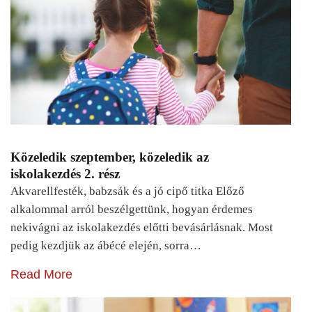
Közeledik szeptember, közeledik az
iskolakezdés 2. rész
Akvarellfesték, babzsák és a jó cipő titka Előző
alkalommal arról beszélgettünk, hogyan érdemes
nekivágni az iskolakezdés előtti bevásárlásnak. Most
pedig kezdjük az ábécé elején, sorra…
Read More