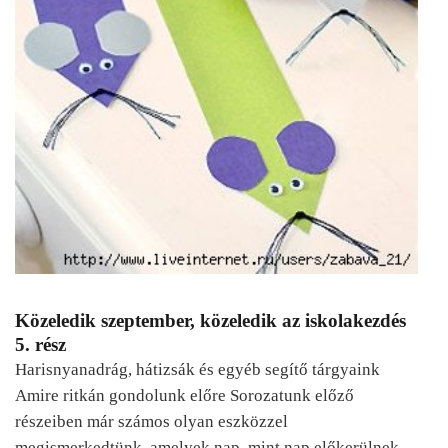
Közeledik szeptember, közeledik az iskolakezdés
5. rész
Harisnyanadrág, hátizsák és egyéb segítő tárgyaink
Amire ritkán gondolunk előre Sorozatunk előző
részeiben már számos olyan eszközzel
megismerkedtünk, amelyek nap, mint nap előkerülnek