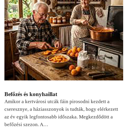
Befőzés és konyhaillat
Amikor a kertvárosi utcák fáin pirosodni kezdett a
cseresznye, a háziasszonyok is tudták, hogy elérkezett
az év egyik legfontosabb időszaka. Megkezdődött a
befőzési szezon. A…