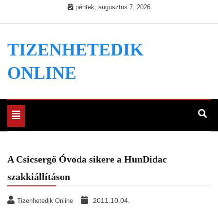
Skip
péntek, augusztus 7, 2026
to
content
TIZENHETEDIK
ONLINE
Toggle
navigation
A Csicsergő Óvoda sikere a HunDidac
szakkiállításon
2011.10.04.
Tizenhetedik Online