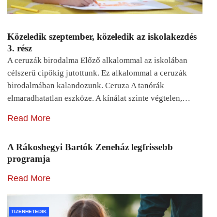
Közeledik szeptember, közeledik az iskolakezdés
3. rész
A ceruzák birodalma Előző alkalommal az iskolában
célszerű cipőkig jutottunk. Ez alkalommal a ceruzák
birodalmában kalandozunk. Ceruza A tanórák
elmaradhatatlan eszköze. A kínálat szinte végtelen,…
Read More
A Rákoshegyi Bartók Zeneház legfrissebb
programja
Read More
TIZENHETEDIK