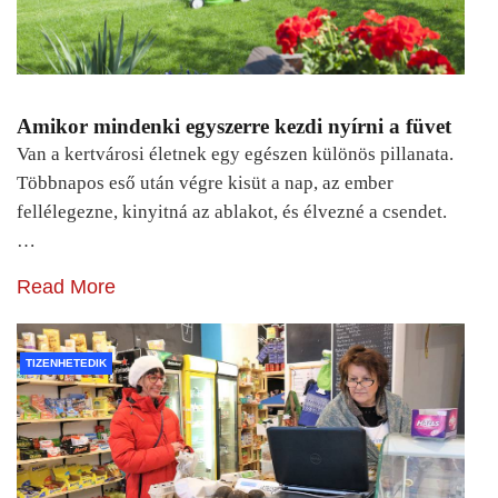
Amikor mindenki egyszerre kezdi nyírni a füvet
Van a kertvárosi életnek egy egészen különös pillanata.
Többnapos eső után végre kisüt a nap, az ember
fellélegezne, kinyitná az ablakot, és élvezné a csendet.
…
Read More
TIZENHETEDIK