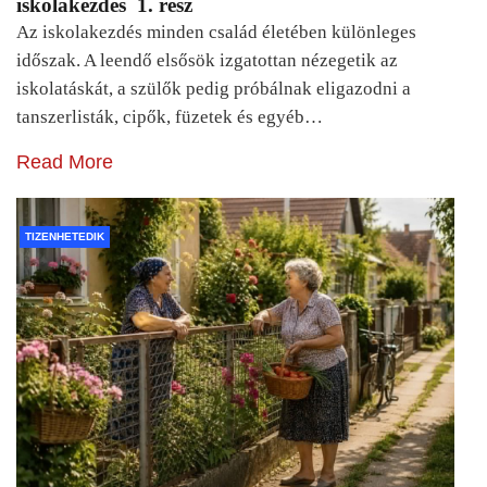
iskolakezdés 1. rész
Az iskolakezdés minden család életében különleges
időszak. A leendő elsősök izgatottan nézegetik az
iskolatáskát, a szülők pedig próbálnak eligazodni a
tanszerlisták, cipők, füzetek és egyéb…
Read More
TIZENHETEDIK