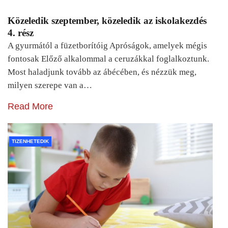
Közeledik szeptember, közeledik az iskolakezdés
4. rész
A gyurmától a füzetborítóig Apróságok, amelyek mégis
fontosak Előző alkalommal a ceruzákkal foglalkoztunk.
Most haladjunk tovább az ábécében, és nézzük meg,
milyen szerepe van a…
Read More
TIZENHETEDIK