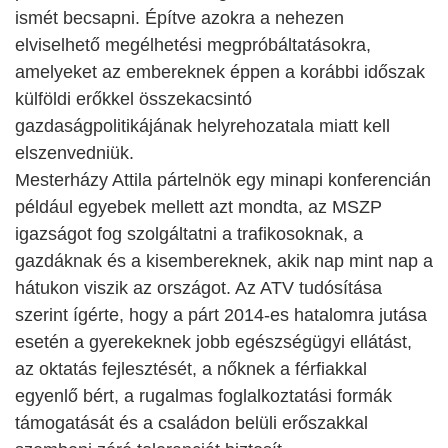
ismét becsapni. Építve azokra a nehezen
elviselhető megélhetési megpróbáltatásokra,
amelyeket az embereknek éppen a korábbi időszak
külföldi erőkkel összekacsintó
gazdaságpolitikájának helyrehozatala miatt kell
elszenvedniük.
Mesterházy Attila pártelnök egy minapi konferencián
például egyebek mellett azt mondta, az MSZP
igazságot fog szolgáltatni a trafikosoknak, a
gazdáknak és a kisembereknek, akik nap mint nap a
hátukon viszik az országot. Az ATV tudósítása
szerint ígérte, hogy a párt 2014-es hatalomra jutása
esetén a gyerekeknek jobb egészségügyi ellátást,
az oktatás fejlesztését, a nőknek a férfiakkal
egyenlő bért, a rugalmas foglalkoztatási formák
támogatását és a családon belüli erőszakkal