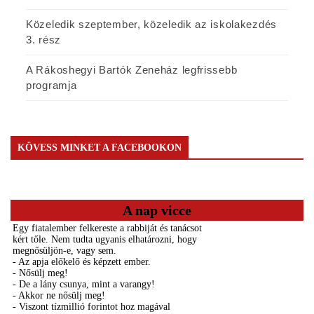
Közeledik szeptember, közeledik az iskolakezdés
3. rész
A Rákoshegyi Bartók Zeneház legfrissebb
programja
KÖVESS MINKET A FACEBOOKON
A nap vicce