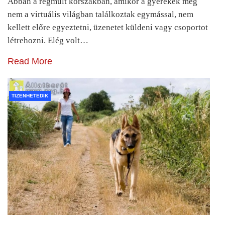
Abban a régmúlt korszakban, amikor a gyerekek még
nem a virtuális világban találkoztak egymással, nem
kellett előre egyeztetni, üzenetet küldeni vagy csoportot
létrehozni. Elég volt…
Read More
TIZENHETEDIK