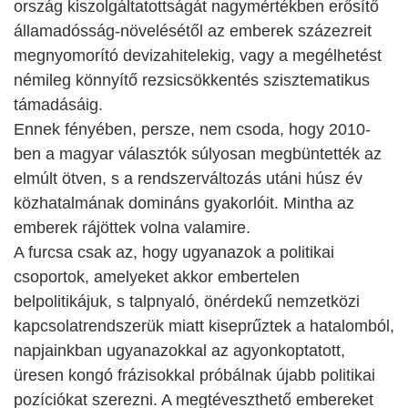
ország kiszolgáltatottságát nagymértékben erősítő
államadósság-növelésétől az emberek százezreit
megnyomorító devizahitelekig, vagy a megélhetést
némileg könnyítő rezsicsökkentés szisztematikus
támadásáig.
Ennek fényében, persze, nem csoda, hogy 2010-
ben a magyar választók súlyosan megbüntették az
elmúlt ötven, s a rendszerváltozás utáni húsz év
közhatalmának domináns gyakorlóit. Mintha az
emberek rájöttek volna valamire.
A furcsa csak az, hogy ugyanazok a politikai
csoportok, amelyeket akkor embertelen
belpolitikájuk, s talpnyaló, önérdekű nemzetközi
kapcsolatrendszerük miatt kiseprűztek a hatalomból,
napjainkban ugyanazokkal az agyonkoptatott,
üresen kongó frázisokkal próbálnak újabb politikai
pozíciókat szerezni. A megtéveszthető embereket