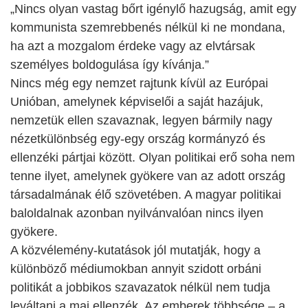
„Nincs olyan vastag bőrt igénylő hazugság, amit egy
kommunista szemrebbenés nélkül ki ne mondana,
ha azt a mozgalom érdeke vagy az elvtársak
személyes boldogulása így kívánja.”
Nincs még egy nemzet rajtunk kívül az Európai
Unióban, amelynek képviselői a saját hazájuk,
nemzetük ellen szavaznak, legyen bármily nagy
nézetkülönbség egy-egy ország kormányzó és
ellenzéki pártjai között. Olyan politikai erő soha nem
tenne ilyet, amelynek gyökere van az adott ország
társadalmának élő szövetében. A magyar politikai
baloldalnak azonban nyilvánvalóan nincs ilyen
gyökere.
A közvélemény-kutatások jól mutatják, hogy a
különböző médiumokban annyit szidott orbáni
politikát a jobbikos szavazatok nélkül nem tudja
leváltani a mai ellenzék. Az emberek többsége – a