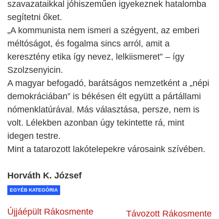
szavazataikkal jóhiszeműen igyekeznek hatalomba
segítetni őket.
„A kommunista nem ismeri a szégyent, az emberi
méltóságot, és fogalma sincs arról, amit a
keresztény etika így nevez, lelkiismeret” – így
Szolzsenyicin.
A magyar befogadó, barátságos nemzetként a „népi
demokráciában” is békésen élt együtt a pártállami
nómenklatúrával. Más választása, persze, nem is
volt. Lélekben azonban úgy tekintette rá, mint
idegen testre.
Mint a tatarozott lakótelepekre városaink szívében.
Horváth K. József
EGYÉB KATEGÓRIA
Újjáépült Rákosmente
Távozott Rákosmente