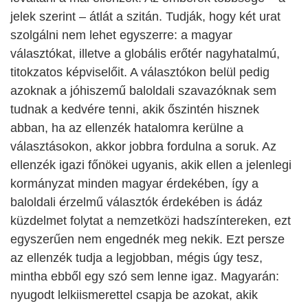
jelek szerint – átlát a szitán. Tudják, hogy két urat
szolgálni nem lehet egyszerre: a magyar
választókat, illetve a globális erőtér nagyhatalmú,
titokzatos képviselőit. A választókon belül pedig
azoknak a jóhiszemű baloldali szavazóknak sem
tudnak a kedvére tenni, akik őszintén hisznek
abban, ha az ellenzék hatalomra kerülne a
választásokon, akkor jobbra fordulna a soruk. Az
ellenzék igazi főnökei ugyanis, akik ellen a jelenlegi
kormányzat minden magyar érdekében, így a
baloldali érzelmű választók érdekében is ádáz
küzdelmet folytat a nemzetközi hadszíntereken, ezt
egyszerűen nem engednék meg nekik. Ezt persze
az ellenzék tudja a legjobban, mégis úgy tesz,
mintha ebből egy szó sem lenne igaz. Magyarán:
nyugodt lelkiismerettel csapja be azokat, akik