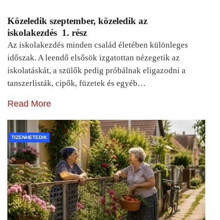
Közeledik szeptember, közeledik az
iskolakezdés 1. rész
Az iskolakezdés minden család életében különleges
időszak. A leendő elsősök izgatottan nézegetik az
iskolatáskát, a szülők pedig próbálnak eligazodni a
tanszerlisták, cipők, füzetek és egyéb…
Read More
TIZENHETEDIK