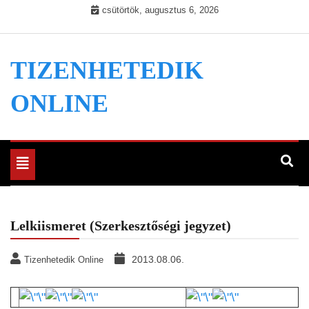
Skip
csütörtök, augusztus 6, 2026
to
content
TIZENHETEDIK
ONLINE
Toggle
navigation
Lelkiismeret (Szerkesztőségi jegyzet)
2013.08.06.
Tizenhetedik Online