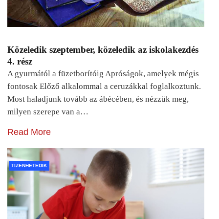
Közeledik szeptember, közeledik az iskolakezdés
4. rész
A gyurmától a füzetborítóig Apróságok, amelyek mégis
fontosak Előző alkalommal a ceruzákkal foglalkoztunk.
Most haladjunk tovább az ábécében, és nézzük meg,
milyen szerepe van a…
Read More
TIZENHETEDIK