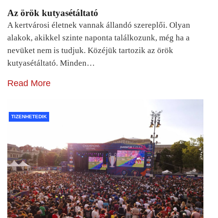
Az örök kutyasétáltató
A kertvárosi életnek vannak állandó szereplői. Olyan
alakok, akikkel szinte naponta találkozunk, még ha a
nevüket nem is tudjuk. Közéjük tartozik az örök
kutyasétáltató. Minden…
Read More
TIZENHETEDIK