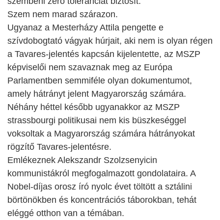
szembeni zéró toleranciát biztosít.
Szem nem marad szárazon.
Ugyanaz a Mesterházy Attila pengette e
szívdobogtató vágyak húrjait, aki nem is olyan régen
a Tavares-jelentés kapcsán kijelentette, az MSZP
képviselői nem szavaznak meg az Európa
Parlamentben semmiféle olyan dokumentumot,
amely hátrányt jelent Magyarország számára.
Néhány héttel később ugyanakkor az MSZP
strassbourgi politikusai nem kis büszkeséggel
voksoltak a Magyarország számára hátrányokat
rögzítő Tavares-jelentésre.
Emlékeznek Alekszandr Szolzsenyicin
kommunistákról megfogalmazott gondolataira. A
Nobel-díjas orosz író nyolc évet töltött a sztálini
börtönökben és koncentrációs táborokban, tehát
eléggé otthon van a témában.