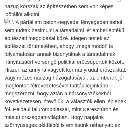
hazug korszak az építészetben sem volt képes
időtállót alkotni.
A pártállam beton-negyedei lényegében sehol
sem tudtak besimulni a társadalmi lét emberléptékű
építészeti megoldásai közé. Idegen testek az
építészet történetében, ahogy „megálmodói” is
folyamatosan annak bizonyulnak a társadalmak
irányításáért versengő politikai erőcsoportok között.
Hiszen az annyira vágyott kormányrudat erőszakkal,
vagy mézesmadzag húzogatásával, az emberek jól
megfontolt félrevezetésével tudták leginkább
megszerezni, hogy aztán a bársonyszékekből
következetesen jótevőjük, a választók ellen lépjenek
föl. Például falurombolással, mint Keresztúron és
másutt országban-világban. Hogy napjaink
szörnyűséges példáiból is említsünk néhányat: az