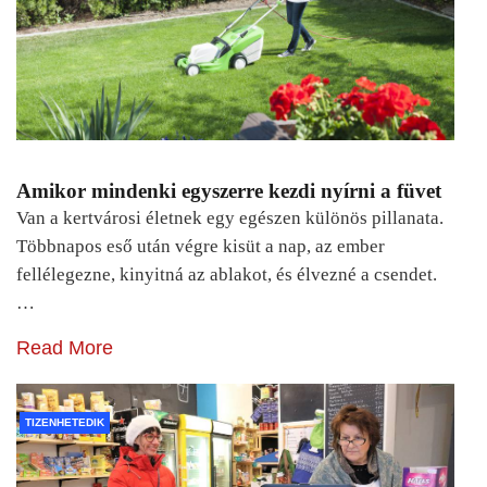
Amikor mindenki egyszerre kezdi nyírni a füvet
Van a kertvárosi életnek egy egészen különös pillanata.
Többnapos eső után végre kisüt a nap, az ember
fellélegezne, kinyitná az ablakot, és élvezné a csendet.
…
Read More
TIZENHETEDIK