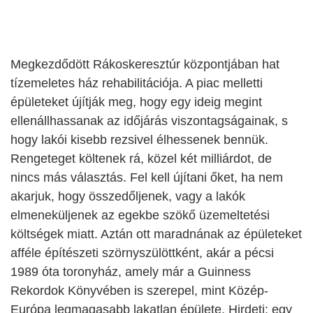
Megkezdődött Rákoskeresztúr központjában hat
tízemeletes ház rehabilitációja. A piac melletti
épületeket újítják meg, hogy egy ideig megint
ellenállhassanak az időjárás viszontagságainak, s
hogy lakói kisebb rezsivel élhessenek bennük.
Rengeteget költenek rá, közel két milliárdot, de
nincs más választás. Fel kell újítani őket, ha nem
akarjuk, hogy összedőljenek, vagy a lakók
elmeneküljenek az egekbe szökő üzemeltetési
költségek miatt. Aztán ott maradnának az épületeket
afféle építészeti szörnyszülöttként, akár a pécsi
1989 óta toronyház, amely már a Guinness
Rekordok Könyvében is szerepel, mint Közép-
Európa legmagasabb lakatlan épülete. Hirdeti: egy