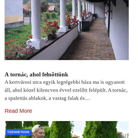
A tornác, ahol felnőttünk
A kertvárosi utca egyik legrégebbi háza ma is ugyanott
áll, ahol közel kilencven évvel ezelőtt felépült. A tornác,
a spalettás ablakok, a vastag falak és…
Read More
TIZENHETEDIK