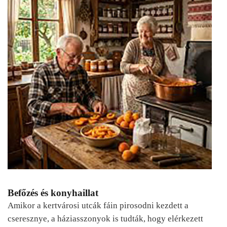
Befőzés és konyhaillat
Amikor a kertvárosi utcák fáin pirosodni kezdett a
cseresznye, a háziasszonyok is tudták, hogy elérkezett