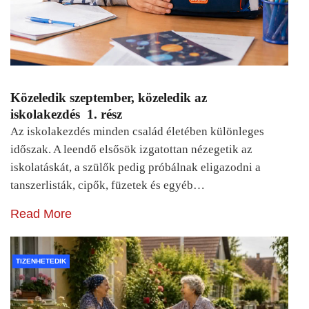
Közeledik szeptember, közeledik az
iskolakezdés 1. rész
Az iskolakezdés minden család életében különleges
időszak. A leendő elsősök izgatottan nézegetik az
iskolatáskát, a szülők pedig próbálnak eligazodni a
tanszerlisták, cipők, füzetek és egyéb…
Read More
TIZENHETEDIK