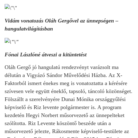
Vidám vonatozás Oláh Gergővel az ünnepségen –
hangulatvilágításban
Fónai Lászlóné átveszi a kitüntetést
Oláh Gergő jó hangulatú rendezvényt varázsolt ma
délután a Vigyázó Sándor Művelődési Házba. Az X-
Faktorból ismert énekes meg is vonatoztatta a kérésére
szívesen vele együtt éneklő, tapsoló, táncoló közönséget.
Fölszállt a szerelvényére Dunai Mónika országgyűlési
képviselő és Riz levente polgármester is. A program
kezdetén Hegyi Norbert műsorvezető az ünnepelteket
szólította. Riz Levente köszöntő beszéde után a
műsorvezető jelezte, Rákosmente képviselő-testülete az