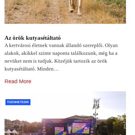
Az örök kutyasétáltató
A kertvárosi életnek vannak állandó szereplői. Olyan
alakok, akikkel szinte naponta találkozunk, még ha a
nevüket nem is tudjuk. Közéjük tartozik az örök
kutyasétáltató. Minden…
Read More
TIZENHETEDIK