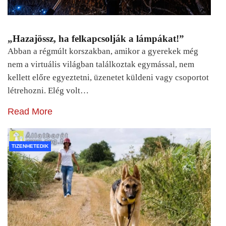
„Hazajössz, ha felkapcsolják a lámpákat!”
Abban a régmúlt korszakban, amikor a gyerekek még
nem a virtuális világban találkoztak egymással, nem
kellett előre egyeztetni, üzenetet küldeni vagy csoportot
létrehozni. Elég volt…
Read More
TIZENHETEDIK