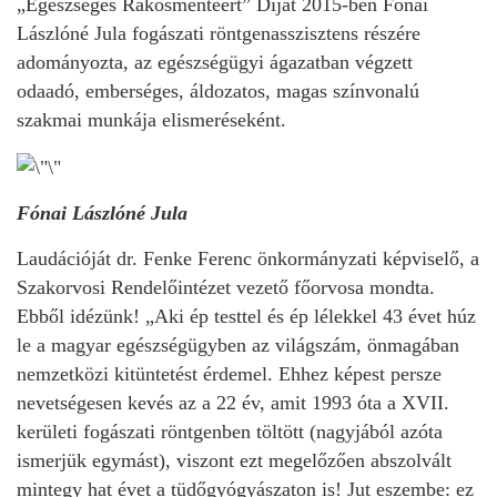
„Egészséges Rákosmentéért” Díjat 2015-ben Fónai
Lászlóné Jula fogászati röntgenasszisztens részére
adományozta, az egészségügyi ágazatban végzett
odaadó, emberséges, áldozatos, magas színvonalú
szakmai munkája elismeréseként.
Fónai Lászlóné Jula
Laudációját dr. Fenke Ferenc önkormányzati képviselő, a
Szakorvosi Rendelőintézet vezető főorvosa mondta.
Ebből idézünk! „Aki ép testtel és ép lélekkel 43 évet húz
le a magyar egészségügyben az világszám, önmagában
nemzetközi kitüntetést érdemel. Ehhez képest persze
nevetségesen kevés az a 22 év, amit 1993 óta a XVII.
kerületi fogászati röntgenben töltött (nagyjából azóta
ismerjük egymást), viszont ezt megelőzően abszolvált
mintegy hat évet a tüdőgyógyászaton is! Jut eszembe: ez