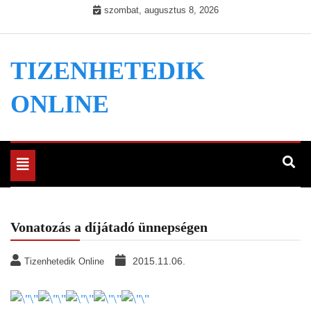
Skip
szombat, augusztus 8, 2026
to
content
TIZENHETEDIK
ONLINE
Toggle
navigation
Vonatozás a díjátadó ünnepségen
2015.11.06.
Tizenhetedik Online