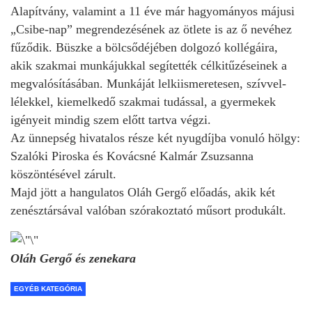
Alapítvány, valamint a 11 éve már hagyományos májusi
„Csibe-nap” megrendezésének az ötlete is az ő nevéhez
fűződik. Büszke a bölcsődéjében dolgozó kollégáira,
akik szakmai munkájukkal segítették célkitűzéseinek a
megvalósításában. Munkáját lelkiismeretesen, szívvel-
lélekkel, kiemelkedő szakmai tudással, a gyermekek
igényeit mindig szem előtt tartva végzi.
Az ünnepség hivatalos része két nyugdíjba vonuló hölgy:
Szalóki Piroska és Kovácsné Kalmár Zsuzsanna
köszöntésével zárult.
Majd jött a hangulatos Oláh Gergő előadás, akik két
zenésztársával valóban szórakoztató műsort produkált.
Oláh Gergő és zenekara
EGYÉB KATEGÓRIA