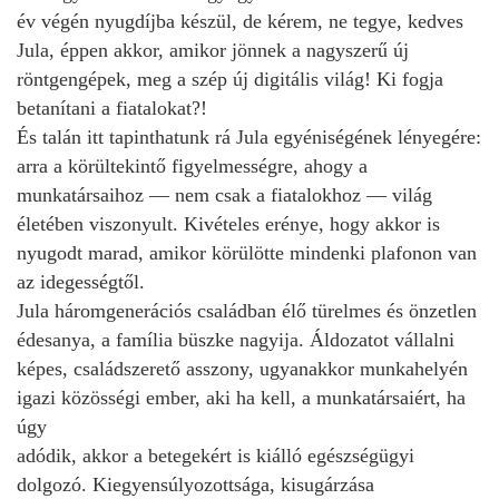
év végén nyugdíjba készül, de kérem, ne tegye, kedves
Jula, éppen akkor, amikor jönnek a nagyszerű új
röntgengépek, meg a szép új digitális világ! Ki fogja
betanítani a fiatalokat?!
És talán itt tapinthatunk rá Jula egyéniségének lényegére:
arra a körültekintő figyelmességre, ahogy a
munkatársaihoz — nem csak a fiatalokhoz — világ
életében viszonyult. Kivételes erénye, hogy akkor is
nyugodt marad, amikor körülötte mindenki plafonon van
az idegességtől.
Jula háromgenerációs családban élő türelmes és önzetlen
édesanya, a família büszke nagyija. Áldozatot vállalni
képes, családszerető asszony, ugyanakkor munkahelyén
igazi közösségi ember, aki ha kell, a munkatársaiért, ha
úgy
adódik, akkor a betegekért is kiálló egészségügyi
dolgozó. Kiegyensúlyozottsága, kisugárzása