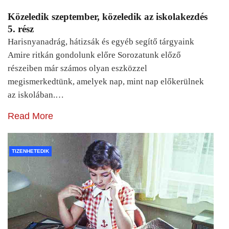
Közeledik szeptember, közeledik az iskolakezdés
5. rész
Harisnyanadrág, hátizsák és egyéb segítő tárgyaink
Amire ritkán gondolunk előre Sorozatunk előző
részeiben már számos olyan eszközzel
megismerkedtünk, amelyek nap, mint nap előkerülnek
az iskolában.…
Read More
TIZENHETEDIK