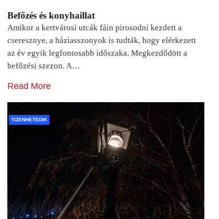
Befőzés és konyhaillat
Amikor a kertvárosi utcák fáin pirosodni kezdett a
cseresznye, a háziasszonyok is tudták, hogy elérkezett
az év egyik legfontosabb időszaka. Megkezdődött a
befőzési szezon. A…
Read More
TIZENHETEDIK