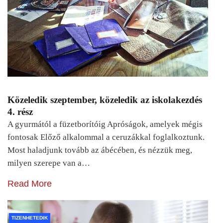
Közeledik szeptember, közeledik az iskolakezdés
4. rész
A gyurmától a füzetborítóig Apróságok, amelyek mégis
fontosak Előző alkalommal a ceruzákkal foglalkoztunk.
Most haladjunk tovább az ábécében, és nézzük meg,
milyen szerepe van a…
Read More
TIZENHETEDIK