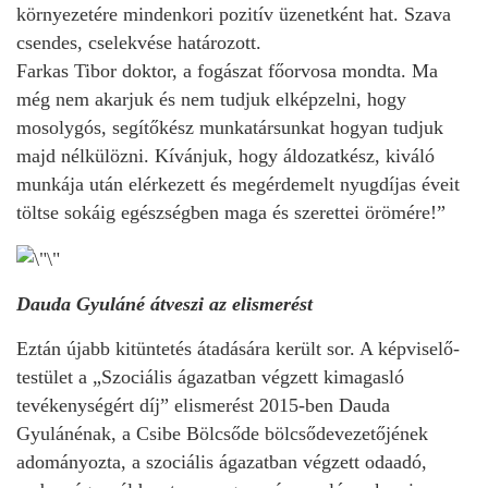
környezetére mindenkori pozitív üzenetként hat. Szava
csendes, cselekvése határozott.
Farkas Tibor doktor, a fogászat főorvosa mondta. Ma
még nem akarjuk és nem tudjuk elképzelni, hogy
mosolygós, segítőkész munkatársunkat hogyan tudjuk
majd nélkülözni. Kívánjuk, hogy áldozatkész, kiváló
munkája után elérkezett és megérdemelt nyugdíjas éveit
töltse sokáig egészségben maga és szerettei örömére!”
Dauda Gyuláné átveszi az elismerést
Eztán újabb kitüntetés átadására került sor. A képviselő-
testület a „Szociális ágazatban végzett kimagasló
tevékenységért díj” elismerést 2015-ben Dauda
Gyulánénak, a Csibe Bölcsőde bölcsődevezetőjének
adományozta, a szociális ágazatban végzett odaadó,