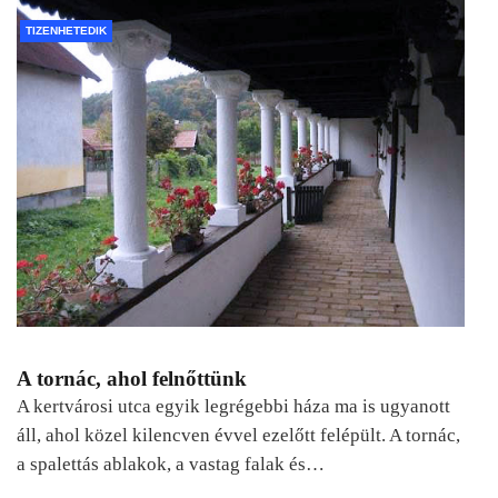
TIZENHETEDIK
A tornác, ahol felnőttünk
A kertvárosi utca egyik legrégebbi háza ma is ugyanott
áll, ahol közel kilencven évvel ezelőtt felépült. A tornác,
a spalettás ablakok, a vastag falak és…