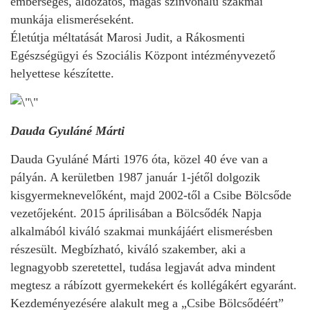
emberséges, áldozatos, magas színvonalú szakmai
munkája elismeréseként.
Életútja méltatását Marosi Judit, a Rákosmenti
Egészségügyi és Szociális Központ intézményvezető
helyettese készítette.
Dauda Gyuláné Márti
Dauda Gyuláné Márti 1976 óta, közel 40 éve van a
pályán. A kerületben 1987 január 1-jétől dolgozik
kisgyermeknevelőként, majd 2002-től a Csibe Bölcsőde
vezetőjeként. 2015 áprilisában a Bölcsődék Napja
alkalmából kiváló szakmai munkájáért elismerésben
részesült. Megbízható, kiváló szakember, aki a
legnagyobb szeretettel, tudása legjavát adva mindent
megtesz a rábízott gyermekekért és kollégákért egyaránt.
Kezdeményezésére alakult meg a „Csibe Bölcsődéért”