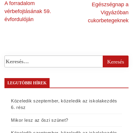
A forradalom
Egészségnap a
vérbefojtásának 59.
Vigyázóban
évfordulóján
cukorbetegeknek
LEGUTÓBBI HÍREK
Közeledik szeptember, közeledik az iskolakezdés
6. rész
Mikor lesz az őszi szünet?
Közeledik szeptember, közeledik az iskolakezdés