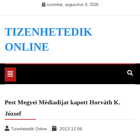
Skip
szombat, augusztus 8, 2026
to
content
TIZENHETEDIK
ONLINE
Toggle
navigation
Pest Megyei Médiadíjat kapott Horváth K.
József
2013.12.06.
Tizenhetedik Online