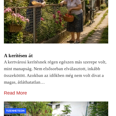
A kerítésen át
A kertvárosi kerítésnek régen egészen más szerepe volt,
mint manapság. Nem elsősorban elválasztott, inkább
összekötött. Azokban az időkben még nem volt divat a
magas, átláthatatlan…
Read More
TIZENHETEDIK