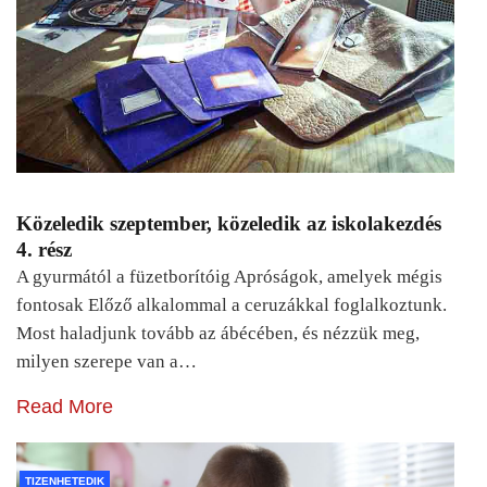
Közeledik szeptember, közeledik az iskolakezdés
4. rész
A gyurmától a füzetborítóig Apróságok, amelyek mégis
fontosak Előző alkalommal a ceruzákkal foglalkoztunk.
Most haladjunk tovább az ábécében, és nézzük meg,
milyen szerepe van a…
Read More
TIZENHETEDIK