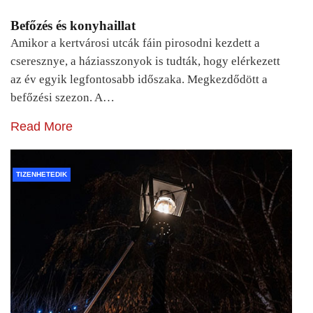
Befőzés és konyhaillat
Amikor a kertvárosi utcák fáin pirosodni kezdett a
cseresznye, a háziasszonyok is tudták, hogy elérkezett
az év egyik legfontosabb időszaka. Megkezdődött a
befőzési szezon. A…
Read More
TIZENHETEDIK