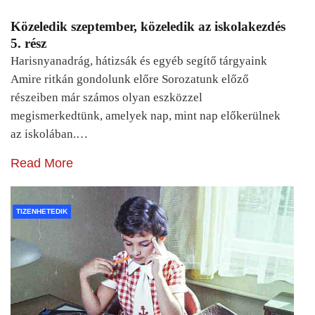
Közeledik szeptember, közeledik az iskolakezdés
5. rész
Harisnyanadrág, hátizsák és egyéb segítő tárgyaink
Amire ritkán gondolunk előre Sorozatunk előző
részeiben már számos olyan eszközzel
megismerkedtünk, amelyek nap, mint nap előkerülnek
az iskolában.…
Read More
TIZENHETEDIK