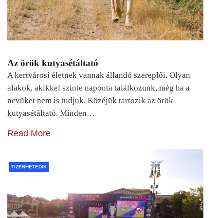
Az örök kutyasétáltató
A kertvárosi életnek vannak állandó szereplői. Olyan
alakok, akikkel szinte naponta találkozunk, még ha a
nevüket nem is tudjuk. Közéjük tartozik az örök
kutyasétáltató. Minden…
Read More
TIZENHETEDIK