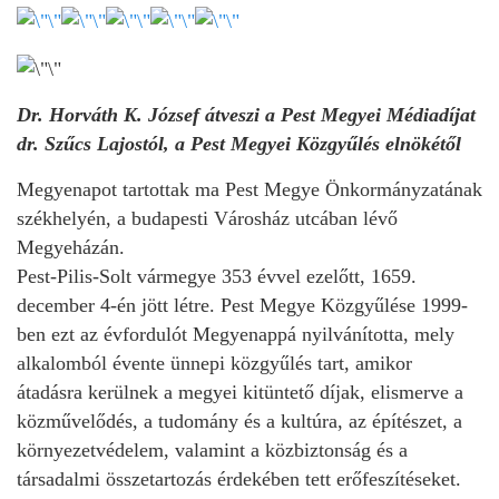
Dr. Horváth K. József átveszi a Pest Megyei Médiadíjat
dr. Szűcs Lajostól, a Pest Megyei Közgyűlés elnökétől
Megyenapot tartottak ma Pest Megye Önkormányzatának
székhelyén, a budapesti Városház utcában lévő
Megyeházán.
Pest-Pilis-Solt vármegye 353 évvel ezelőtt, 1659.
december 4-én jött létre. Pest Megye Közgyűlése 1999-
ben ezt az évfordulót Megyenappá nyilvánította, mely
alkalomból évente ünnepi közgyűlés tart, amikor
átadásra kerülnek a megyei kitüntető díjak, elismerve a
közművelődés, a tudomány és a kultúra, az építészet, a
környezetvédelem, valamint a közbiztonság és a
társadalmi összetartozás érdekében tett erőfeszítéseket.