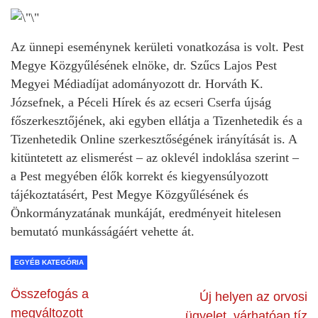
Az ünnepi eseménynek kerületi vonatkozása is volt. Pest
Megye Közgyűlésének elnöke, dr. Szűcs Lajos Pest
Megyei Médiadíjat adományozott dr. Horváth K.
Józsefnek, a Péceli Hírek és az ecseri Cserfa újság
főszerkesztőjének, aki egyben ellátja a Tizenhetedik és a
Tizenhetedik Online szerkesztőségének irányítását is. A
kitüntetett az elismerést – az oklevél indoklása szerint –
a Pest megyében élők korrekt és kiegyensúlyozott
tájékoztatásért, Pest Megye Közgyűlésének és
Önkormányzatának munkáját, eredményeit hitelesen
bemutató munkásságáért vehette át.
EGYÉB KATEGÓRIA
Összefogás a
Új helyen az orvosi
megváltozott
ügyelet, várhatóan tíz