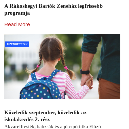
A Rákoshegyi Bartók Zeneház legfrissebb
programja
Read More
TIZENHETEDIK
Közeledik szeptember, közeledik az
iskolakezdés 2. rész
Akvarellfesték, babzsák és a jó cipő titka Előző