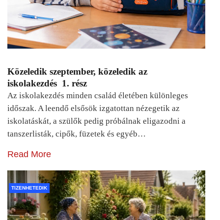
Közeledik szeptember, közeledik az
iskolakezdés 1. rész
Az iskolakezdés minden család életében különleges
időszak. A leendő elsősök izgatottan nézegetik az
iskolatáskát, a szülők pedig próbálnak eligazodni a
tanszerlisták, cipők, füzetek és egyéb…
Read More
TIZENHETEDIK