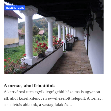
TIZENHETEDIK
A tornác, ahol felnőttünk
A kertvárosi utca egyik legrégebbi háza ma is ugyanott
áll, ahol közel kilencven évvel ezelőtt felépült. A tornác,
a spalettás ablakok, a vastag falak és…