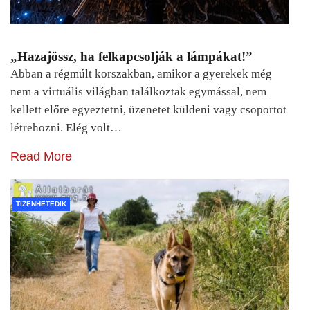
„Hazajössz, ha felkapcsolják a lámpákat!”
Abban a régmúlt korszakban, amikor a gyerekek még
nem a virtuális világban találkoztak egymással, nem
kellett előre egyeztetni, üzenetet küldeni vagy csoportot
létrehozni. Elég volt…
Read More
TIZENHETEDIK