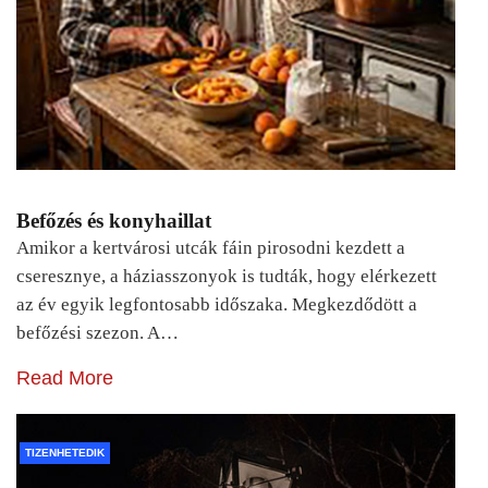
Befőzés és konyhaillat
Amikor a kertvárosi utcák fáin pirosodni kezdett a
cseresznye, a háziasszonyok is tudták, hogy elérkezett
az év egyik legfontosabb időszaka. Megkezdődött a
befőzési szezon. A…
Read More
TIZENHETEDIK