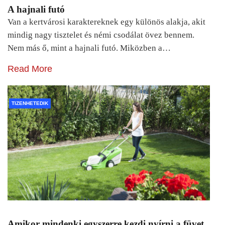
A hajnali futó
Van a kertvárosi karaktereknek egy különös alakja, akit
mindig nagy tisztelet és némi csodálat övez bennem.
Nem más ő, mint a hajnali futó. Miközben a…
Read More
TIZENHETEDIK
Amikor mindenki egyszerre kezdi nyírni a füvet