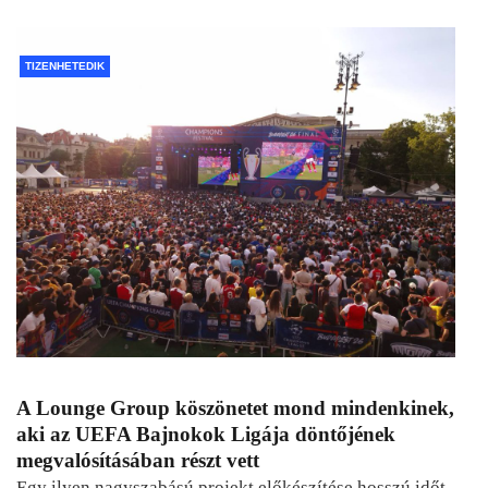
TIZENHETEDIK
A Lounge Group köszönetet mond mindenkinek,
aki az UEFA Bajnokok Ligája döntőjének
megvalósításában részt vett
Egy ilyen nagyszabású projekt előkészítése hosszú időt