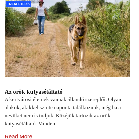
TIZENHETEDIK
Az örök kutyasétáltató
A kertvárosi életnek vannak állandó szereplői. Olyan
alakok, akikkel szinte naponta találkozunk, még ha a
nevüket nem is tudjuk. Közéjük tartozik az örök
kutyasétáltató. Minden…
Read More