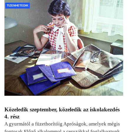
TIZENHETEDIK
Közeledik szeptember, közeledik az iskolakezdés
4. rész
A gyurmától a füzetborítóig Apróságok, amelyek mégis
fontosak Előző alkalommal a ceruzákkal foglalkoztunk.