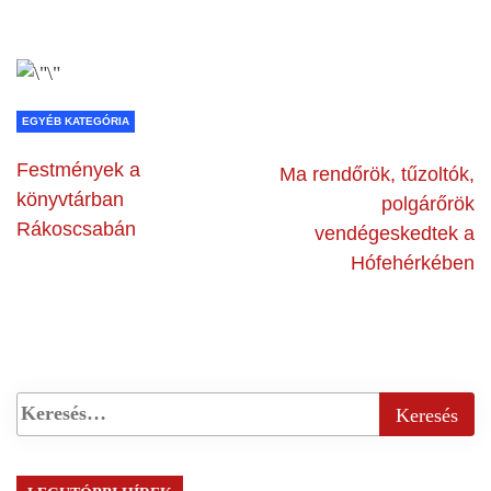
EGYÉB KATEGÓRIA
Festmények a
Ma rendőrök, tűzoltók,
könyvtárban
polgárőrök
Rákoscsabán
vendégeskedtek a
Hófehérkében