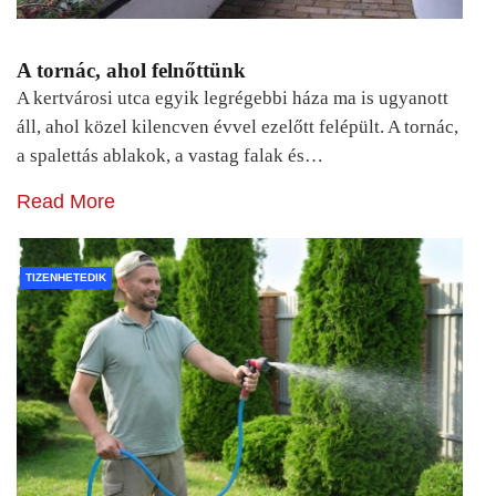
A tornác, ahol felnőttünk
A kertvárosi utca egyik legrégebbi háza ma is ugyanott
áll, ahol közel kilencven évvel ezelőtt felépült. A tornác,
a spalettás ablakok, a vastag falak és…
Read More
TIZENHETEDIK