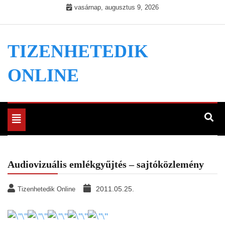
Skip
vasárnap, augusztus 9, 2026
to
content
TIZENHETEDIK
ONLINE
Toggle
navigation
Audiovizuális emlékgyűjtés – sajtóközlemény
2011.05.25.
Tizenhetedik Online