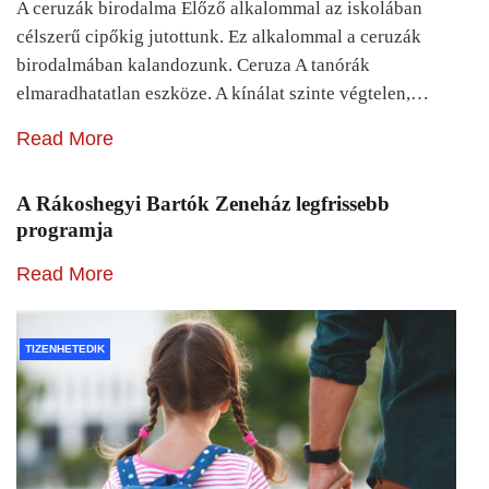
A ceruzák birodalma Előző alkalommal az iskolában
célszerű cipőkig jutottunk. Ez alkalommal a ceruzák
birodalmában kalandozunk. Ceruza A tanórák
elmaradhatatlan eszköze. A kínálat szinte végtelen,…
Read More
A Rákoshegyi Bartók Zeneház legfrissebb
programja
Read More
TIZENHETEDIK