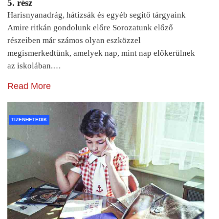
5. rész
Harisnyanadrág, hátizsák és egyéb segítő tárgyaink
Amire ritkán gondolunk előre Sorozatunk előző
részeiben már számos olyan eszközzel
megismerkedtünk, amelyek nap, mint nap előkerülnek
az iskolában.…
Read More
TIZENHETEDIK