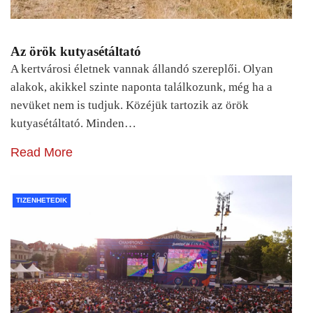
Az örök kutyasétáltató
A kertvárosi életnek vannak állandó szereplői. Olyan
alakok, akikkel szinte naponta találkozunk, még ha a
nevüket nem is tudjuk. Közéjük tartozik az örök
kutyasétáltató. Minden…
Read More
TIZENHETEDIK