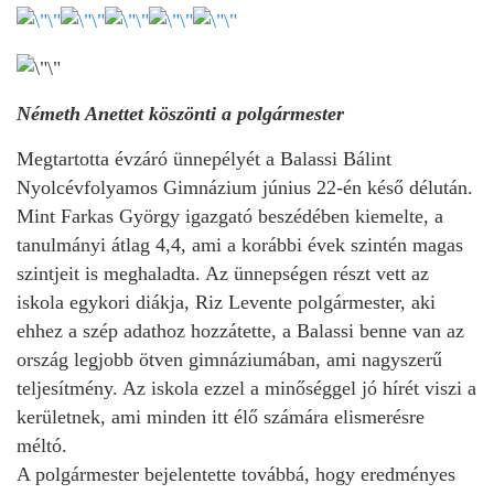
Németh Anettet köszönti a polgármester
Megtartotta évzáró ünnepélyét a Balassi Bálint
Nyolcévfolyamos Gimnázium június 22-én késő délután.
Mint Farkas György igazgató beszédében kiemelte, a
tanulmányi átlag 4,4, ami a korábbi évek szintén magas
szintjeit is meghaladta. Az ünnepségen részt vett az
iskola egykori diákja, Riz Levente polgármester, aki
ehhez a szép adathoz hozzátette, a Balassi benne van az
ország legjobb ötven gimnáziumában, ami nagyszerű
teljesítmény. Az iskola ezzel a minőséggel jó hírét viszi a
kerületnek, ami minden itt élő számára elismerésre
méltó.
A polgármester bejelentette továbbá, hogy eredményes