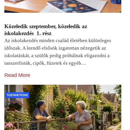
Közeledik szeptember, közeledik az
iskolakezdés 1. rész
Az iskolakezdés minden család életében különleges
időszak. A leendő elsősök izgatottan nézegetik az
iskolatáskát, a szülők pedig próbálnak eligazodni a
tanszerlisták, cipők, füzetek és egyéb…
Read More
TIZENHETEDIK