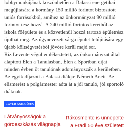
lobbymunkájának köszönhetően a Balassi energetikai
megújítására a kormány 150 millió forintot biztosított
uniós forrásokból, amihez az önkormányzat 90 millió
forintot tesz hozzá. A 240 millió forintos keretből az
iskola főépülete és a közvetlenül hozzá tartozó épületrész
újulhat meg. Az úgynevezett sárga épület felújítására egy
újabb költségvetésből jövőre kerül majd sor.
Riz Levente végül emlékeztetett, az önkormányzat által
alapított Élen a Tanulásban, Élen a Sportban díjat
minden évben öt tanulónak adományozzák a kerületben.
Az egyik díjazott a Balassi diákja: Németh Anett. Az
elismerést a polgármester adta át a jól tanuló, jól sportoló
diáknak.
EGYÉB KATEGÓRIA
Látványosságok a
Rákosmente is ünnepelte
gördeszkázás világnapja
a Fradi 50 éve született