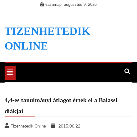
Skip
vasárnap, augusztus 9, 2026
to
content
TIZENHETEDIK
ONLINE
Toggle
navigation
4,4-es tanulmányi átlagot értek el a Balassi
diákjai
2015.06.22.
Tizenhetedik Online