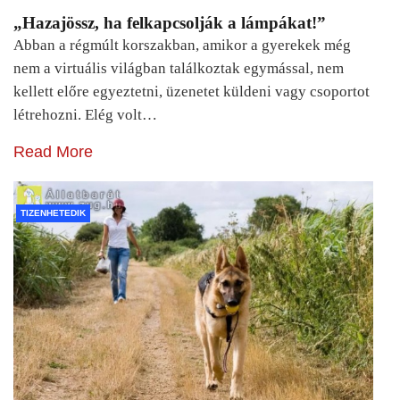
„Hazajössz, ha felkapcsolják a lámpákat!”
Abban a régmúlt korszakban, amikor a gyerekek még
nem a virtuális világban találkoztak egymással, nem
kellett előre egyeztetni, üzenetet küldeni vagy csoportot
létrehozni. Elég volt…
Read More
TIZENHETEDIK