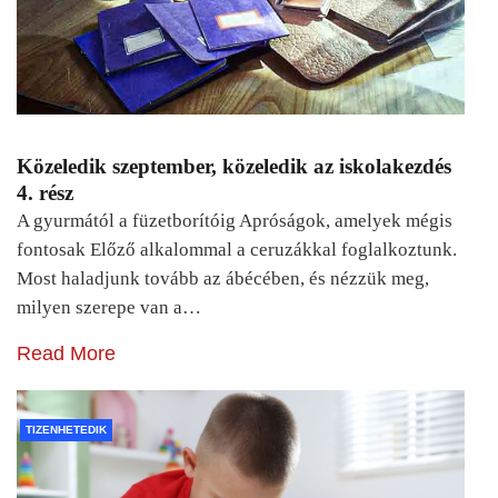
Közeledik szeptember, közeledik az iskolakezdés
4. rész
A gyurmától a füzetborítóig Apróságok, amelyek mégis
fontosak Előző alkalommal a ceruzákkal foglalkoztunk.
Most haladjunk tovább az ábécében, és nézzük meg,
milyen szerepe van a…
Read More
TIZENHETEDIK