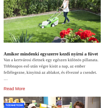
Amikor mindenki egyszerre kezdi nyírni a füvet
Van a kertvárosi életnek egy egészen különös pillanata.
Többnapos eső után végre kisüt a nap, az ember
fellélegezne, kinyitná az ablakot, és élvezné a csendet.
…
Read More
TIZENHETEDIK