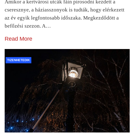
Amikor a kertvárosi utcák fáin pirosodni kezdett a
cseresznye, a háziasszonyok is tudták, hogy elérkezett
az év egyik legfontosabb időszaka. Megkezdődött a
befőzési szezon. A…
Read More
TIZENHETEDIK