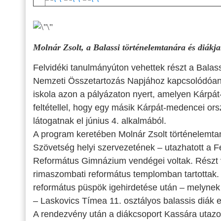
Molnár Zsolt, a Balassi történelemtanára és diákja
Felvidéki tanulmányúton vehettek részt a Balas
Nemzeti Összetartozás Napjához kapcsolódóan
iskola azon a pályázaton nyert, amelyen Kárpát
feltétellel, hogy egy másik Kárpát-medencei or
látogatnak el június 4. alkalmából.
A program keretében Molnár Zsolt történelemtan
Szövetség helyi szervezetének – utazhatott a F
Református Gimnázium vendégei voltak. Részt 
rimaszombati református templomban tartottak.
református püspök igehirdetése után – melynek 
– Laskovics Tímea 11. osztályos balassis diák el
A rendezvény után a diákcsoport Kassára utazott