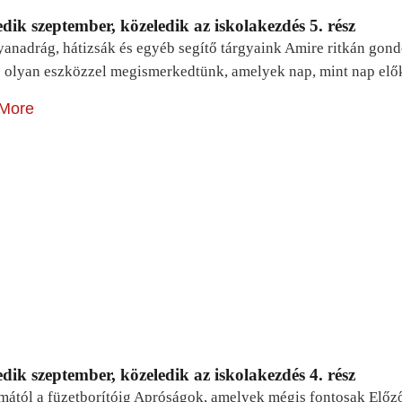
dik szeptember, közeledik az iskolakezdés 5. rész
yanadrág, hátizsák és egyéb segítő tárgyaink Amire ritkán gon
 olyan eszközzel megismerkedtünk, amelyek nap, mint nap elő
More
dik szeptember, közeledik az iskolakezdés 4. rész
mától a füzetborítóig Apróságok, amelyek mégis fontosak Előz