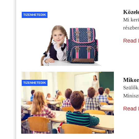
Közele
TIZENHETEDIK
Mi kerü
részbe
Read 
Mikor 
TIZENHETEDIK
Szülők
Minisz
Read 