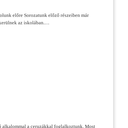
dolunk előre Sorozatunk előző részeiben már
kerülnek az iskolában.…
ő alkalommal a ceruzákkal foglalkoztunk. Most