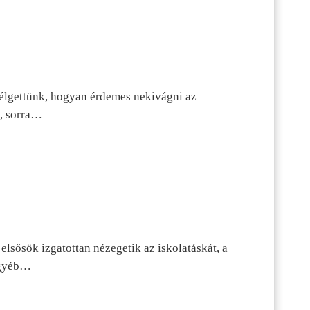
szélgettünk, hogyan érdemes nekivágni az
n, sorra…
lsősök izgatottan nézegetik az iskolatáskát, a
 egyéb…