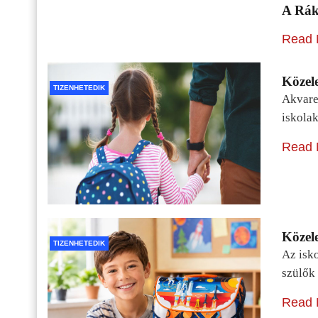
A Rák
Read 
Közele
TIZENHETEDIK
Akvarel
iskolak
Read 
Közele
TIZENHETEDIK
Az isko
szülők 
Read 