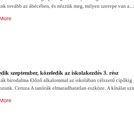
unk tovább az ábécében, és nézzük meg, milyen szerepe van a
More
dik szeptember, közeledik az iskolakezdés 3. rész
zák birodalma Előző alkalommal az iskolában célszerű cipőkig 
ozunk. Ceruza A tanórák elmaradhatatlan eszköze. A kínálat sz
More