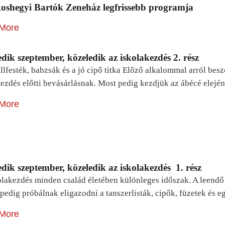
oshegyi Bartók Zeneház legfrissebb programja
More
dik szeptember, közeledik az iskolakezdés 2. rész
lfesték, babzsák és a jó cipő titka Előző alkalommal arról be
ezdés előtti bevásárlásnak. Most pedig kezdjük az ábécé elejé
More
dik szeptember, közeledik az iskolakezdés 1. rész
lakezdés minden család életében különleges időszak. A leendő e
pedig próbálnak eligazodni a tanszerlisták, cipők, füzetek és
More