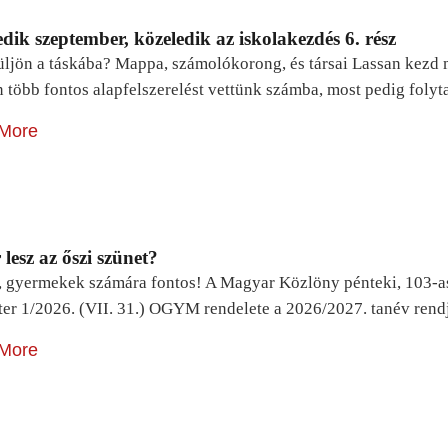
dik szeptember, közeledik az iskolakezdés 6. rész
ljön a táskába? Mappa, számolókorong, és társai Lassan kezd m
n több fontos alapfelszerelést vettünk számba, most pedig foly
More
lesz az őszi szünet?
, gyermekek számára fontos! A Magyar Közlöny pénteki, 103-a
ter 1/2026. (VII. 31.) OGYM rendelete a 2026/2027. tanév rend
More