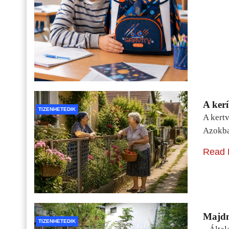
A kerí
TIZENHETEDIK
A kertv
Azokba
Read 
Majdn
TIZENHETEDIK