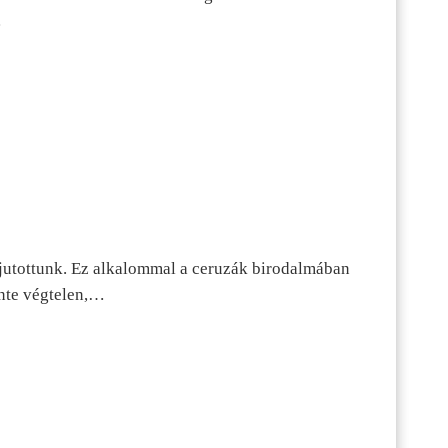
…
jutottunk. Ez alkalommal a ceruzák birodalmában
inte végtelen,…