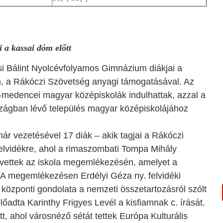
i a kassai dóm előtt
si Bálint Nyolcévfolyamos Gimnázium diákjai a
, a Rákóczi Szövetség anyagi támogatásával. Az
-medencei magyar középiskolák indulhattak, azzal a
szágban lévő település magyar középiskolájához
ár vezetésével 17 diák – akik tagjai a Rákóczi
elvidékre, ahol a rimaszombati Tompa Mihály
vettek az iskola megemlékezésén, amelyet a
 A megemlékezésen Erdélyi Géza ny. felvidéki
központi gondolata a nemzeti összetartozásról szólt
őadta Karinthy Frigyes Levél a kisfiamnak c. írását.
, ahol városnéző sétát tettek Európa Kulturális