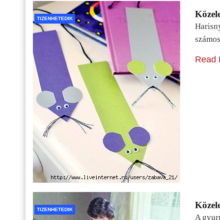
Közele
TIZENHETEDIK
Harisn
számos
Read 
Közele
TIZENHETEDIK
A gyur