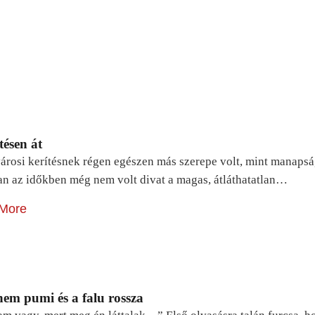
tésen át
árosi kerítésnek régen egészen más szerepe volt, mint manapsá
n az időkben még nem volt divat a magas, átláthatatlan…
More
em pumi és a falu rossza