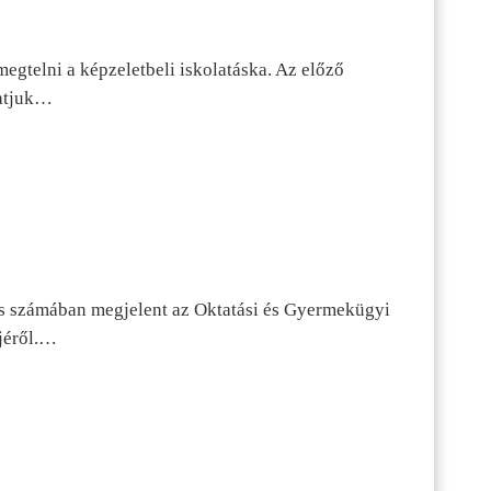
egtelni a képzeletbeli iskolatáska. Az előző
tatjuk…
s számában megjelent az Oktatási és Gyermekügyi
jéről.…