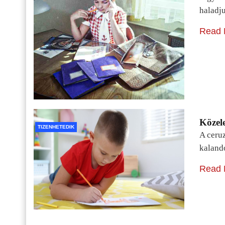
haladj
Read 
Közele
TIZENHETEDIK
A ceru
kaland
Read 