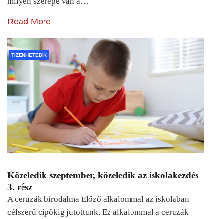
milyen szerepe van a…
Read More
TIZENHETEDIK
Közeledik szeptember, közeledik az iskolakezdés
3. rész
A ceruzák birodalma Előző alkalommal az iskolában
célszerű cipőkig jutottunk. Ez alkalommal a ceruzák