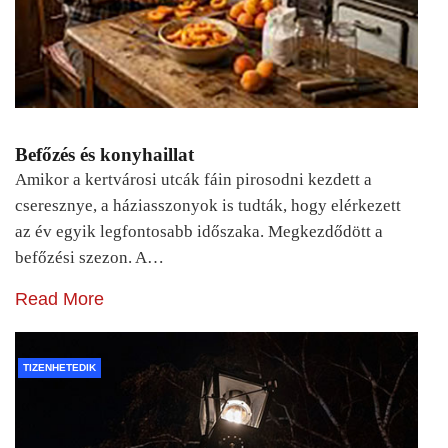
Befőzés és konyhaillat
Amikor a kertvárosi utcák fáin pirosodni kezdett a
cseresznye, a háziasszonyok is tudták, hogy elérkezett
az év egyik legfontosabb időszaka. Megkezdődött a
befőzési szezon. A…
Read More
TIZENHETEDIK