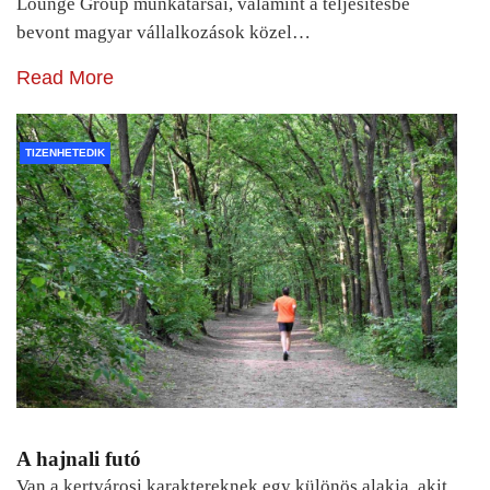
Lounge Group munkatársai, valamint a teljesítésbe
bevont magyar vállalkozások közel…
Read More
TIZENHETEDIK
A hajnali futó
Van a kertvárosi karaktereknek egy különös alakja, akit