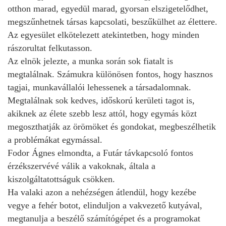
otthon marad, egyedül marad, gyorsan elszigetelődhet,
megszűnhetnek társas kapcsolati, beszűkülhet az élettere.
Az egyesület elkötelezett atekintetben, hogy minden
rászorultat felkutasson.
Az elnök jelezte, a munka során sok fiatalt is
megtalálnak. Számukra különösen fontos, hogy hasznos
tagjai, munkavállalói lehessenek a társadalomnak.
Megtalálnak sok kedves, időskorú kerületi tagot is,
akiknek az élete szebb lesz attól, hogy egymás közt
megoszthatják az örömöket és gondokat, megbeszélhetik
a problémákat egymással.
Fodor Ágnes elmondta, a Futár távkapcsoló fontos
érzékszervévé válik a vakoknak, általa a
kiszolgáltatottságuk csökken.
Ha valaki azon a nehézségen átlendül, hogy kezébe
vegye a fehér botot, elinduljon a vakvezető kutyával,
megtanulja a beszélő számítógépet és a programokat