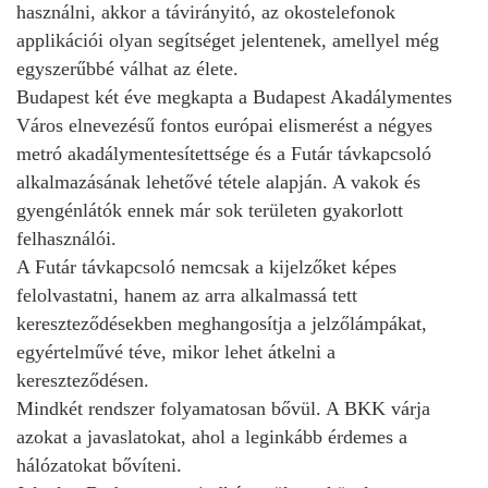
használni, akkor a távirányitó, az okostelefonok
applikációi olyan segítséget jelentenek, amellyel még
egyszerűbbé válhat az élete.
Budapest két éve megkapta a Budapest Akadálymentes
Város elnevezésű fontos európai elismerést a négyes
metró akadálymentesítettsége és a Futár távkapcsoló
alkalmazásának lehetővé tétele alapján. A vakok és
gyengénlátók ennek már sok területen gyakorlott
felhasználói.
A Futár távkapcsoló nemcsak a kijelzőket képes
felolvastatni, hanem az arra alkalmassá tett
kereszteződésekben meghangosítja a jelzőlámpákat,
egyértelművé téve, mikor lehet átkelni a
kereszteződésen.
Mindkét rendszer folyamatosan bővül. A BKK várja
azokat a javaslatokat, ahol a leginkább érdemes a
hálózatokat bővíteni.