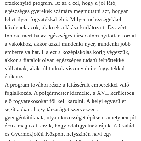
érzékenyítő program. Itt az a cél, hogy a jól látó,
egészséges gyerekek számára megmutatni azt, hogyan
lehet ilyen fogyatékkal élni. Milyen nehézségekkel
küzdenek azok, akiknek a látása korlátozott. Ez azért
fontos, mert ha az egészséges társadalom nyitottan fordul
a vakokhoz, akkor azzal mindenki nyer, mindenki jobb
emberré válhat. Ha ezt a középiskolás korig végezzük,
akkor a fiatalok olyan egészséges tudatú felnőttekké
válhatnak, akik jól tudnak viszonyulni e fogyatékkal
élőkhöz.
A program további része a látássérült emberekkel való
foglalkozás. A polgármester kiemelte, a XVII kerületben
élő fogyatékosokat föl kell karolni. A helyi egyesület
segít abban, hogy társaságot szervezzen a
gyengénlátóknak, olyan közösséget építsen, amelyben jól
érzik magukat, érzik, hogy odafigyelnek rájuk. A Család
és Gyermekjóléti Központ helyszínén havi egy