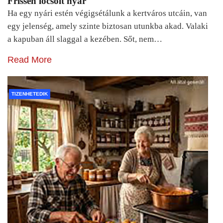
Frissen locsolt nyár
Ha egy nyári estén végigsétálunk a kertváros utcáin, van
egy jelenség, amely szinte biztosan utunkba akad. Valaki
a kapuban áll slaggal a kezében. Sőt, nem…
Read More
TIZENHETEDIK