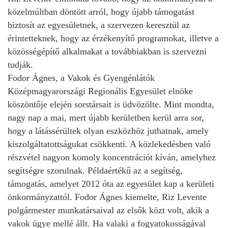
közelmúltban döntött arról, hogy újabb támogatást
biztosít az egyesületnek, a szervezen keresztül az
érintetteknek, hogy az érzékenyítő programokat, illetve a
közösségépítő alkalmakat a továbbiakban is szervezni
tudják.
Fodor Ágnes, a Vakok és Gyengénlátók
Középmagyarországi Regionális Egyesület elnöke
köszöntője elején sorstársait is üdvözölte. Mint mondta,
nagy nap a mai, mert újabb kerületben kerül arra sor,
hogy a látássérültek olyan eszközhöz juthatnak, amely
kiszolgáltatottságukat csökkenti. A közlekedésben való
részvétel nagyon komoly koncentrációt kíván, amelyhez
segítségre szorulnak. Példaértékű az a segítség,
támogatás, amelyet 2012 óta az egyesület kap a kerületi
önkormányzattól. Fodor Ágnes kiemelte, Riz Levente
polgármester munkatársaival az elsők közt volt, akik a
vakok ügye mellé állt. Ha valaki a fogyatokosságával