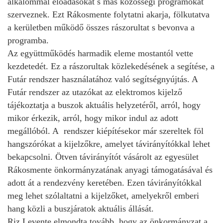
alkalommal előadásokat s más közösségi programokat
szerveznek. Ezt Rákosmente folytatni akarja, fölkutatva
a kerületben működő összes rászorultat s bevonva a
programba.
Az együttműködés harmadik eleme mostantól vette
kezdetedét. Ez a rászorultak közlekedésének a segítése, a
Futár rendszer használatához való segítségnyújtás. A
Futár rendszer az utazókat az elektromos kijelző
tájékoztatja a buszok aktuális helyzetéről, arról, hogy
mikor érkezik, arról, hogy mikor indul az adott
megállóból. A rendszer kiépítésekor már szereltek föl
hangszórókat a kijelzőkre, amelyet távirányítókkal lehet
bekapcsolni. Ötven távirányítót vásárolt az egyesület
Rákosmente önkormányzatának anyagi támogatásával és
adott át a rendezvény keretében. Ezen távirányítókkal
meg lehet szólaltatni a kijelzőket, amelyekről emberi
hang közli a buszjáratok aktuális állását.
Riz Levente elmondta tovább, hogy az önkormányzat a