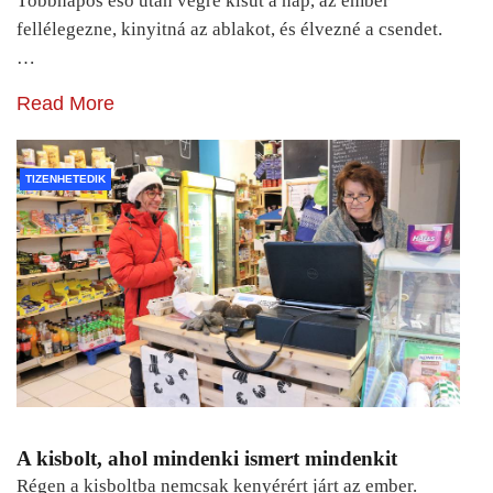
Többnapos eső után végre kisüt a nap, az ember
fellélegezne, kinyitná az ablakot, és élvezné a csendet.
…
Read More
TIZENHETEDIK
A kisbolt, ahol mindenki ismert mindenkit
Régen a kisboltba nemcsak kenyérért járt az ember.