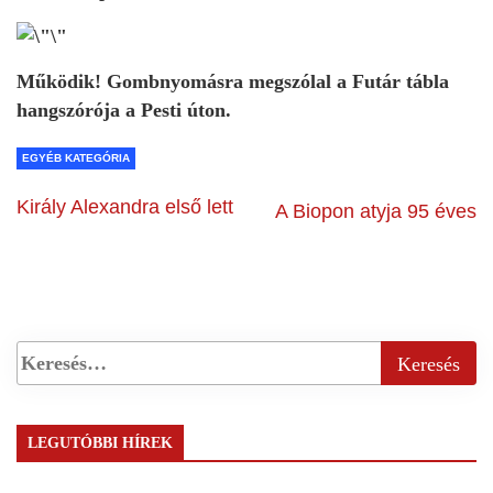
Működik! Gombnyomásra megszólal a Futár tábla
hangszórója a Pesti úton.
EGYÉB KATEGÓRIA
Király Alexandra első lett
A Biopon atyja 95 éves
LEGUTÓBBI HÍREK