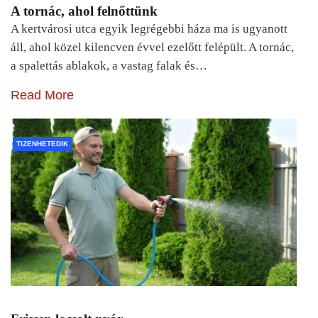
A tornác, ahol felnőttünk
A kertvárosi utca egyik legrégebbi háza ma is ugyanott
áll, ahol közel kilencven évvel ezelőtt felépült. A tornác,
a spalettás ablakok, a vastag falak és…
Read More
TIZENHETEDIK