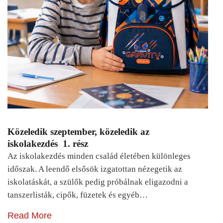
Közeledik szeptember, közeledik az
iskolakezdés 1. rész
Az iskolakezdés minden család életében különleges
időszak. A leendő elsősök izgatottan nézegetik az
iskolatáskát, a szülők pedig próbálnak eligazodni a
tanszerlisták, cipők, füzetek és egyéb…
Read More