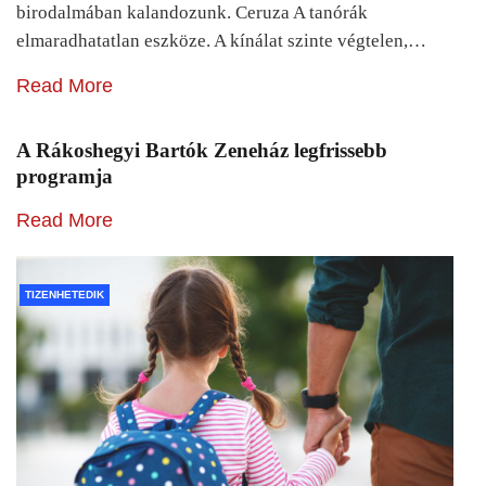
birodalmában kalandozunk. Ceruza A tanórák
elmaradhatatlan eszköze. A kínálat szinte végtelen,…
Read More
A Rákoshegyi Bartók Zeneház legfrissebb
programja
Read More
TIZENHETEDIK