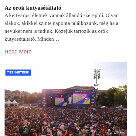
Az örök kutyasétáltató
A kertvárosi életnek vannak állandó szereplői. Olyan
alakok, akikkel szinte naponta találkozunk, még ha a
nevüket nem is tudjuk. Közéjük tartozik az örök
kutyasétáltató. Minden…
Read More
TIZENHETEDIK