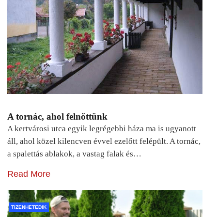
A tornác, ahol felnőttünk
A kertvárosi utca egyik legrégebbi háza ma is ugyanott
áll, ahol közel kilencven évvel ezelőtt felépült. A tornác,
a spalettás ablakok, a vastag falak és…
Read More
TIZENHETEDIK