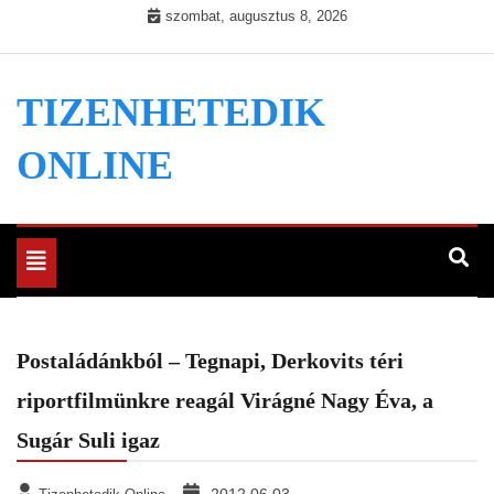
Skip
szombat, augusztus 8, 2026
to
content
TIZENHETEDIK
ONLINE
Toggle
navigation
Postaládánkból – Tegnapi, Derkovits téri
riportfilmünkre reagál Virágné Nagy Éva, a
Sugár Suli igaz