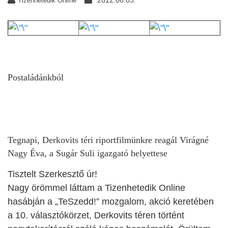
2012.06.03.
Tizenhetedik Online
Postaládánkból
Tegnapi, Derkovits téri riportfilmünkre reagál Virágné
Nagy Éva, a Sugár Suli igazgató helyettese
Tisztelt Szerkesztő úr!
Nagy örömmel láttam a Tizenhetedik Online
hasábján a „TeSzedd!” mozgalom, akció keretében
a 10. választókörzet, Derkovits téren történt