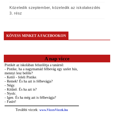
Közeledik szeptember, közeledik az iskolakezdés
3. rész
KÖVESS MINKET A FACEBOOKON
A nap vicce