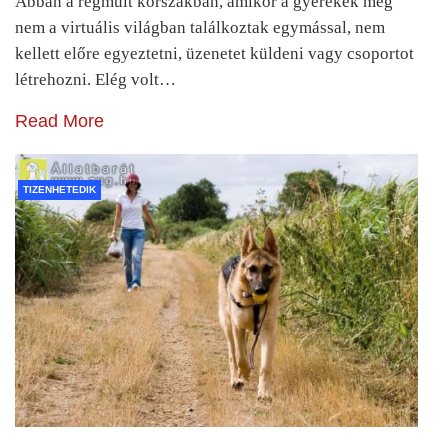
Abban a régmúlt korszakban, amikor a gyerekek még
nem a virtuális világban találkoztak egymással, nem
kellett előre egyeztetni, üzenetet küldeni vagy csoportot
létrehozni. Elég volt…
Read More
TIZENHETEDIK