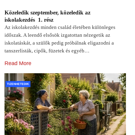
Közeledik szeptember, közeledik az
iskolakezdés 1. rész
Az iskolakezdés minden család életében különleges
időszak. A leendő elsősök izgatottan nézegetik az
iskolatáskát, a szülők pedig próbálnak eligazodni a
tanszerlisták, cipők, füzetek és egyéb…
Read More
TIZENHETEDIK