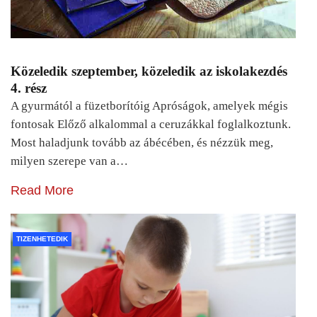
Közeledik szeptember, közeledik az iskolakezdés
4. rész
A gyurmától a füzetborítóig Apróságok, amelyek mégis
fontosak Előző alkalommal a ceruzákkal foglalkoztunk.
Most haladjunk tovább az ábécében, és nézzük meg,
milyen szerepe van a…
Read More
TIZENHETEDIK