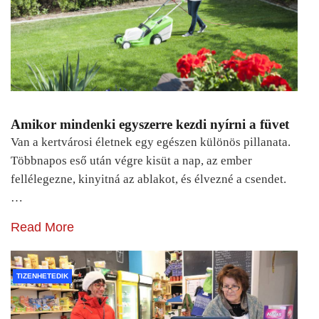
Amikor mindenki egyszerre kezdi nyírni a füvet
Van a kertvárosi életnek egy egészen különös pillanata.
Többnapos eső után végre kisüt a nap, az ember
fellélegezne, kinyitná az ablakot, és élvezné a csendet.
…
Read More
TIZENHETEDIK