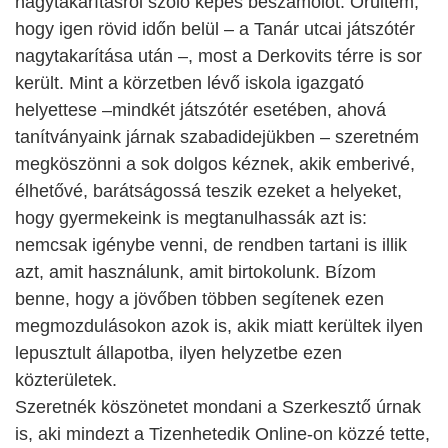
nagytakarításról szóló képes beszámolót. Örültem,
hogy igen rövid időn belül – a Tanár utcai játszótér
nagytakarítása után –, most a Derkovits térre is sor
került. Mint a körzetben lévő iskola igazgató
helyettese –mindkét játszótér esetében, ahová
tanítványaink járnak szabadidejükben – szeretném
megköszönni a sok dolgos kéznek, akik emberivé,
élhetővé, barátságossá teszik ezeket a helyeket,
hogy gyermekeink is megtanulhassák azt is:
nemcsak igénybe venni, de rendben tartani is illik
azt, amit használunk, amit birtokolunk. Bízom
benne, hogy a jövőben többen segítenek ezen
megmozdulásokon azok is, akik miatt kerültek ilyen
lepusztult állapotba, ilyen helyzetbe ezen
közterületek.
Szeretnék köszönetet mondani a Szerkesztő úrnak
is, aki mindezt a Tizenhetedik Online-on közzé tette,