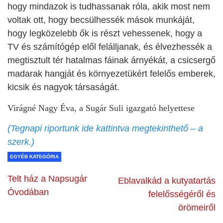
hogy mindazok is tudhassanak róla, akik most nem
voltak ott, hogy becsülhessék mások munkáját,
hogy legközelebb ők is részt vehessenek, hogy a
TV és számítógép elől felálljanak, és élvezhessék a
megtisztult tér hatalmas fáinak árnyékát, a csicsergő
madarak hangját és környezetükért felelős emberek,
kicsik és nagyok társaságát.
Virágné Nagy Éva, a Sugár Suli igazgató helyettese
(Tegnapi riportunk ide kattintva megtekinthető – a
szerk.)
EGYÉB KATEGÓRIA
Telt ház a Napsugár
Eblavalkád a kutyatartás
Óvodában
felelősségéről és
örömeiről