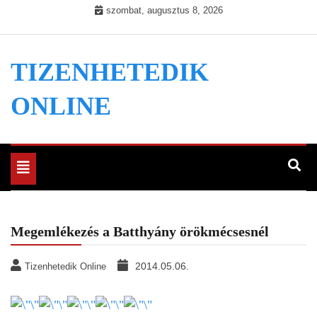
Skip
szombat, augusztus 8, 2026
to
content
TIZENHETEDIK
ONLINE
Toggle
navigation
Megemlékezés a Batthyány örökmécsesnél
2014.05.06.
Tizenhetedik Online