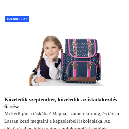
TIZENHETEDIK
Közeledik szeptember, közeledik az iskolakezdés
6. rész
Mi kerüljön a táskába? Mappa, számolókorong, és társai
Lassan kezd megtelni a képzeletbeli iskolatáska. Az
előző részben több fontos alapfelszerelést vettünk