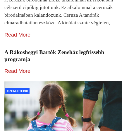
célszerű cipőkig jutottunk. Ez alkalommal a ceruzák
birodalmában kalandozunk. Ceruza A tanórák
elmaradhatatlan eszköze. A kínálat szinte végtelen,…
Read More
A Rákoshegyi Bartók Zeneház legfrissebb
programja
Read More
TIZENHETEDIK