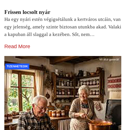
Frissen locsolt nyár
Ha egy nyári estén végigsétálunk a kertváros utcáin, van
egy jelenség, amely szinte biztosan utunkba akad. Valaki
a kapuban áll slaggal a kezében. Sőt, nem…
Read More
TIZENHETEDIK