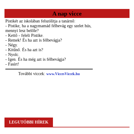
A nap vicce
LEGUTÓBBI HÍREK