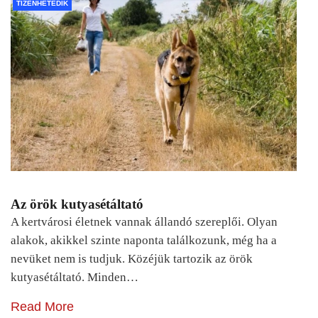
TIZENHETEDIK
Az örök kutyasétáltató
A kertvárosi életnek vannak állandó szereplői. Olyan
alakok, akikkel szinte naponta találkozunk, még ha a
nevüket nem is tudjuk. Közéjük tartozik az örök
kutyasétáltató. Minden…
Read More