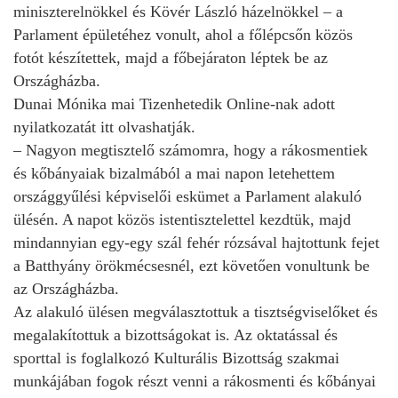
miniszterelnökkel és Kövér László házelnökkel – a
Parlament épületéhez vonult, ahol a főlépcsőn közös
fotót készítettek, majd a főbejáraton léptek be az
Országházba.
Dunai Mónika mai Tizenhetedik Online-nak adott
nyilatkozatát itt olvashatják.
– Nagyon megtisztelő számomra, hogy a rákosmentiek
és kőbányaiak bizalmából a mai napon letehettem
országgyűlési képviselői eskümet a Parlament alakuló
ülésén. A napot közös istentisztelettel kezdtük, majd
mindannyian egy-egy szál fehér rózsával hajtottunk fejet
a Batthyány örökmécsesnél, ezt követően vonultunk be
az Országházba.
Az alakuló ülésen megválasztottuk a tisztségviselőket és
megalakítottuk a bizottságokat is. Az oktatással és
sporttal is foglalkozó Kulturális Bizottság szakmai
munkájában fogok részt venni a rákosmenti és kőbányai