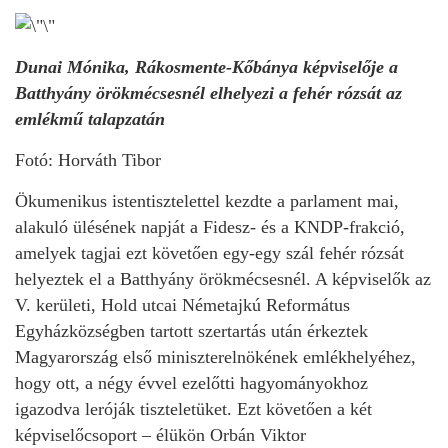
Dunai Mónika, Rákosmente-Kőbánya képviselője a
Batthyány örökmécsesnél elhelyezi a fehér rózsát az
emlékmű talapzatán
Fotó: Horváth Tibor
Ökumenikus istentisztelettel kezdte a parlament mai,
alakuló ülésének napját a Fidesz- és a KNDP-frakció,
amelyek tagjai ezt követően egy-egy szál fehér rózsát
helyeztek el a Batthyány örökmécsesnél. A képviselők az
V. kerületi, Hold utcai Németajkú Református
Egyházközségben tartott szertartás után érkeztek
Magyarország első miniszterelnökének emlékhelyéhez,
hogy ott, a négy évvel ezelőtti hagyományokhoz
igazodva leróják tiszteletüket. Ezt követően a két
képviselőcsoport – élükön Orbán Viktor