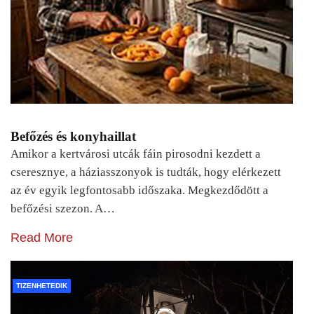
Befőzés és konyhaillat
Amikor a kertvárosi utcák fáin pirosodni kezdett a
cseresznye, a háziasszonyok is tudták, hogy elérkezett
az év egyik legfontosabb időszaka. Megkezdődött a
befőzési szezon. A…
Read More
TIZENHETEDIK