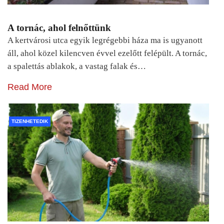
A tornác, ahol felnőttünk
A kertvárosi utca egyik legrégebbi háza ma is ugyanott
áll, ahol közel kilencven évvel ezelőtt felépült. A tornác,
a spalettás ablakok, a vastag falak és…
Read More
TIZENHETEDIK