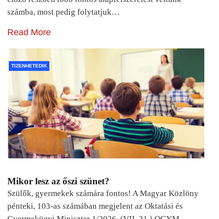
számba, most pedig folytatjuk…
Read More
TIZENHETEDIK
Mikor lesz az őszi szünet?
Szülők, gyermekek számára fontos! A Magyar Közlöny
pénteki, 103-as számában megjelent az Oktatási és
Gyermekügyi Miniszter 1/2026. (VII. 31.) OGYM