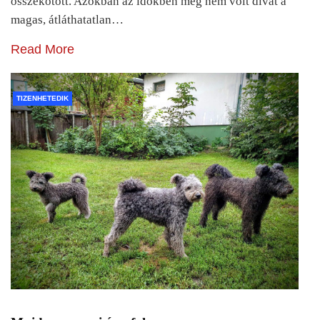
összekötött. Azokban az időkben még nem volt divat a
magas, átláthatatlan…
Read More
TIZENHETEDIK