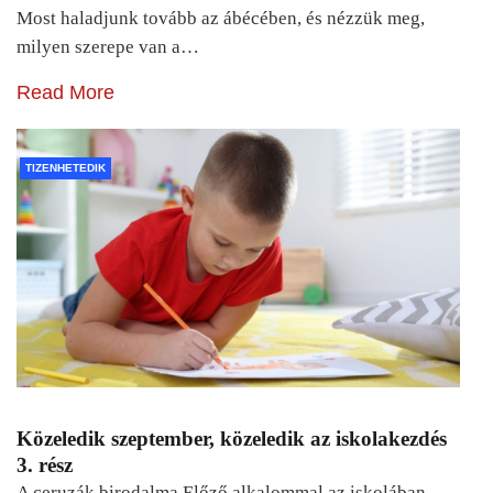
Most haladjunk tovább az ábécében, és nézzük meg,
milyen szerepe van a…
Read More
TIZENHETEDIK
Közeledik szeptember, közeledik az iskolakezdés
3. rész
A ceruzák birodalma Előző alkalommal az iskolában