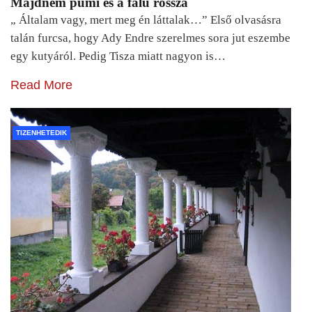
Majdnem pumi és a falu rossza
„ Általam vagy, mert meg én láttalak…” Első olvasásra
talán furcsa, hogy Ady Endre szerelmes sora jut eszembe
egy kutyáról. Pedig Tisza miatt nagyon is…
Read More
TIZENHETEDIK