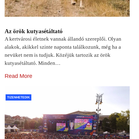
Az örök kutyasétáltató
A kertvárosi életnek vannak állandó szereplői. Olyan
alakok, akikkel szinte naponta találkozunk, még ha a
nevüket nem is tudjuk. Közéjük tartozik az örök
kutyasétáltató. Minden…
Read More
TIZENHETEDIK