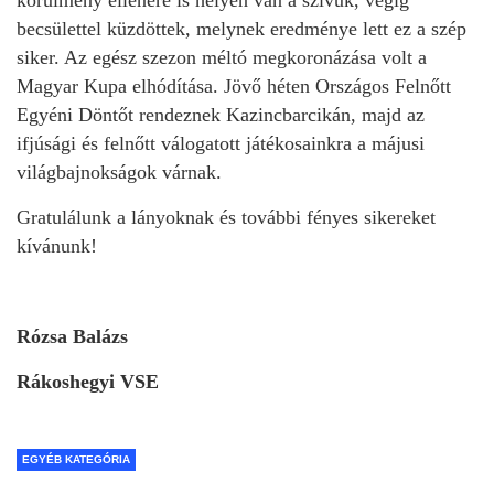
körülmény ellenére is helyén van a szívük, végig
becsülettel küzdöttek, melynek eredménye lett ez a szép
siker. Az egész szezon méltó megkoronázása volt a
Magyar Kupa elhódítása. Jövő héten Országos Felnőtt
Egyéni Döntőt rendeznek Kazincbarcikán, majd az
ifjúsági és felnőtt válogatott játékosainkra a májusi
világbajnokságok várnak.
Gratulálunk a lányoknak és további fényes sikereket
kívánunk!
Rózsa Balázs
Rákoshegyi VSE
EGYÉB KATEGÓRIA