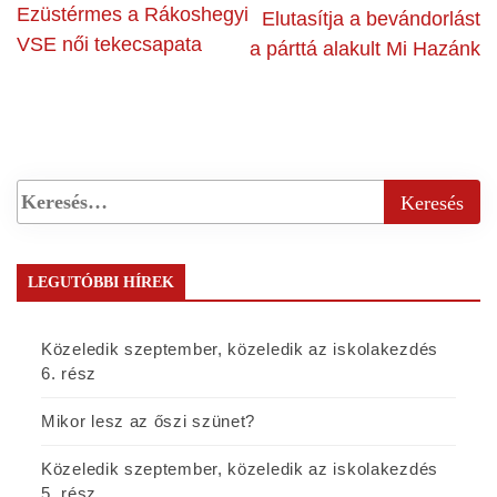
Ezüstérmes a Rákoshegyi
Elutasítja a bevándorlást
VSE női tekecsapata
a párttá alakult Mi Hazánk
LEGUTÓBBI HÍREK
Közeledik szeptember, közeledik az iskolakezdés
6. rész
Mikor lesz az őszi szünet?
Közeledik szeptember, közeledik az iskolakezdés
5. rész