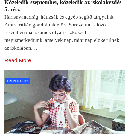
Közeledik szeptember, közeledik az iskolakezdés
5. rész
Harisnyanadrág, hátizsák és egyéb segítő tárgyaink
Amire ritkán gondolunk előre Sorozatunk előző
részeiben már számos olyan eszközzel
megismerkedtünk, amelyek nap, mint nap előkerülnek
az iskolában.…
Read More
TIZENHETEDIK