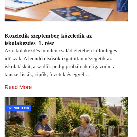
Közeledik szeptember, közeledik az
iskolakezdés 1. rész
Az iskolakezdés minden család életében különleges
időszak. A leendő elsősök izgatottan nézegetik az
iskolatáskát, a szülők pedig próbálnak eligazodni a
tanszerlisták, cipők, füzetek és egyéb…
Read More
TIZENHETEDIK