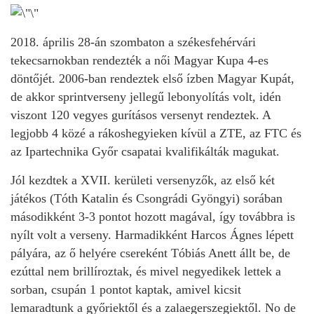
2018. április 28-án szombaton a székesfehérvári
tekecsarnokban rendezték a női Magyar Kupa 4-es
döntőjét. 2006-ban rendeztek első ízben Magyar Kupát,
de akkor sprintverseny jellegű lebonyolítás volt, idén
viszont 120 vegyes gurításos versenyt rendeztek. A
legjobb 4 közé a rákoshegyieken kívül a ZTE, az FTC és
az Ipartechnika Győr csapatai kvalifikálták magukat.
Jól kezdtek a XVII. kerületi versenyzők, az első két
játékos (Tóth Katalin és Csongrádi Gyöngyi) sorában
másodikként 3-3 pontot hozott magával, így továbbra is
nyílt volt a verseny. Harmadikként Harcos Ágnes lépett
pályára, az ő helyére csereként Tóbiás Anett állt be, de
ezúttal nem brillíroztak, és mivel negyedikek lettek a
sorban, csupán 1 pontot kaptak, amivel kicsit
lemaradtunk a győriektől és a zalaegerszegiektől. No de