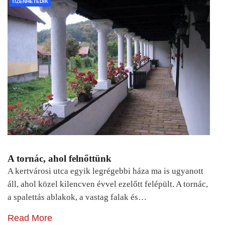
TIZENHETEDIK
A tornác, ahol felnőttünk
A kertvárosi utca egyik legrégebbi háza ma is ugyanott
áll, ahol közel kilencven évvel ezelőtt felépült. A tornác,
a spalettás ablakok, a vastag falak és…
Read More