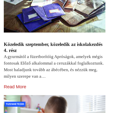
Közeledik szeptember, közeledik az iskolakezdés
4. rész
A gyurmától a füzetborítóig Apróságok, amelyek mégis
fontosak Előző alkalommal a ceruzákkal foglalkoztunk.
Most haladjunk tovább az ábécében, és nézzük meg,
milyen szerepe van a…
Read More
TIZENHETEDIK