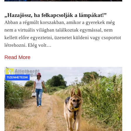
„Hazajössz, ha felkapcsolják a lámpákat!”
Abban a régmúlt korszakban, amikor a gyerekek még
nem a virtuális világban találkoztak egymással, nem
kellett előre egyeztetni, üzenetet küldeni vagy csoportot
létrehozni. Elég volt…
Read More
TIZENHETEDIK