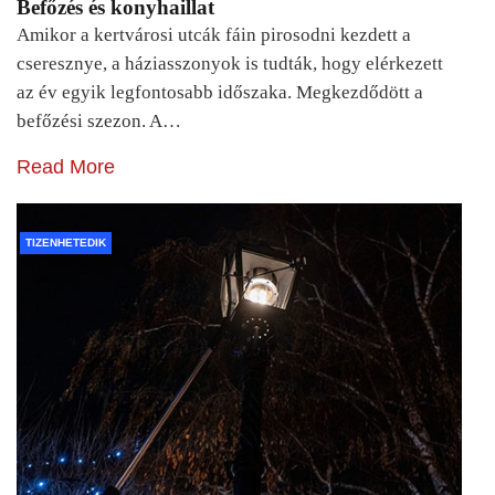
Befőzés és konyhaillat
Amikor a kertvárosi utcák fáin pirosodni kezdett a
cseresznye, a háziasszonyok is tudták, hogy elérkezett
az év egyik legfontosabb időszaka. Megkezdődött a
befőzési szezon. A…
Read More
TIZENHETEDIK