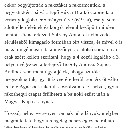
ekkor begyújtották a rakétákat a rákosmentiek, a
negyedikként pályára lépő Rózsa-Drajkó Gabriella a
verseny legjobb eredményét ütve (619 fa), esélyt sem
adott ellenfeleinek és könyörtelenül besöpört minden
pontot. Utána érkezett Sáfrány Anita, aki elhúzódó
sérüléséből kimagasló formában tért vissza, és mivel ő is
maga mögé utasította a mezőnyt, az utolsó sorban már
csak azért kellett szorítani, hogy a 4 közül legalább a 3.
helyen végezzen a befejező Bogoly Andrea. Sajnos
Andinak sem ment úgy a játék, ahogy azt tőle
megszokhattuk, így itt is cserére került sor. Az őt váltó
Fekete Ágnesnek sikerült abszolválni a 3. helyet, így a
rákoshegyi csapat örülhetett a bajnoki ezüst után a
Magyar Kupa aranynak.
Hosszú, nehéz versenyen vannak túl a lányok, melyben
megmutatták, hogy a rengeteg nehézség és hátráltató