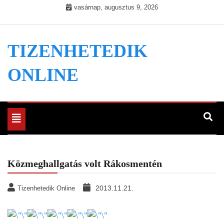
Skip
vasárnap, augusztus 9, 2026
to
content
TIZENHETEDIK
ONLINE
Toggle
navigation
Közmeghallgatás volt Rákosmentén
2013.11.21.
Tizenhetedik Online