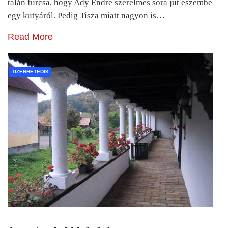
talán furcsa, hogy Ady Endre szerelmes sora jut eszembe
egy kutyáról. Pedig Tisza miatt nagyon is…
Read More
TIZENHETEDIK