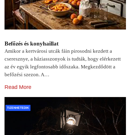
Befőzés és konyhaillat
Amikor a kertvárosi utcák fáin pirosodni kezdett a
cseresznye, a háziasszonyok is tudták, hogy elérkezett
az év egyik legfontosabb időszaka. Megkezdődött a
befőzési szezon. A…
Read More
TIZENHETEDIK