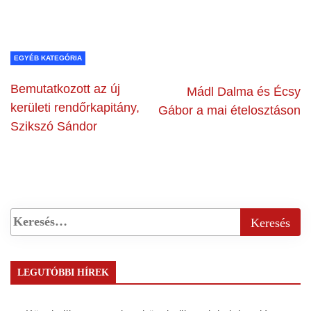
EGYÉB KATEGÓRIA
Bemutatkozott az új
Mádl Dalma és Écsy
kerületi rendőrkapitány,
Gábor a mai ételosztáson
Szikszó Sándor
LEGUTÓBBI HÍREK