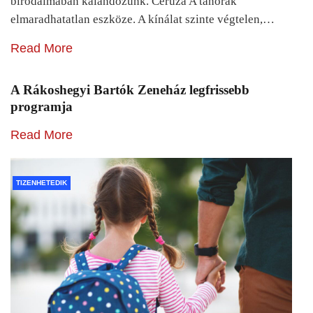
birodalmában kalandozunk. Ceruza A tanórák
elmaradhatatlan eszköze. A kínálat szinte végtelen,…
Read More
A Rákoshegyi Bartók Zeneház legfrissebb
programja
Read More
TIZENHETEDIK