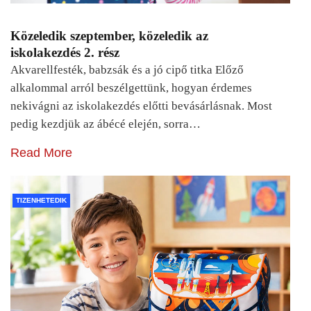
Közeledik szeptember, közeledik az
iskolakezdés 2. rész
Akvarellfesték, babzsák és a jó cipő titka Előző
alkalommal arról beszélgettünk, hogyan érdemes
nekivágni az iskolakezdés előtti bevásárlásnak. Most
pedig kezdjük az ábécé elején, sorra…
Read More
TIZENHETEDIK