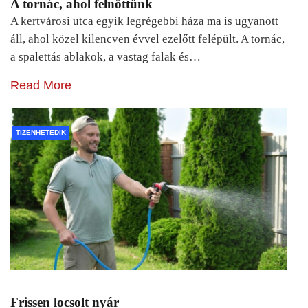
A tornác, ahol felnőttünk
A kertvárosi utca egyik legrégebbi háza ma is ugyanott
áll, ahol közel kilencven évvel ezelőtt felépült. A tornác,
a spalettás ablakok, a vastag falak és…
Read More
TIZENHETEDIK
Frissen locsolt nyár