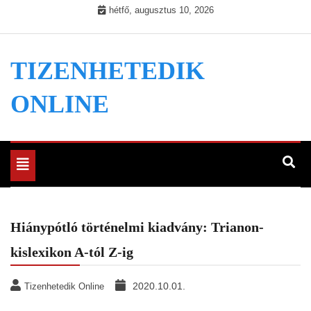
Skip
hétfő, augusztus 10, 2026
to
content
TIZENHETEDIK
ONLINE
Toggle
navigation
Hiánypótló történelmi kiadvány: Trianon-
kislexikon A-tól Z-ig
2020.10.01.
Tizenhetedik Online