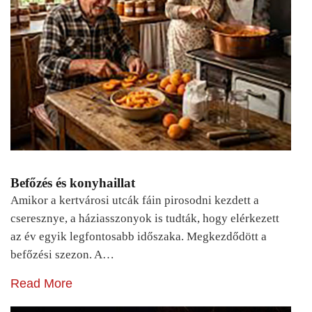
Befőzés és konyhaillat
Amikor a kertvárosi utcák fáin pirosodni kezdett a
cseresznye, a háziasszonyok is tudták, hogy elérkezett
az év egyik legfontosabb időszaka. Megkezdődött a
befőzési szezon. A…
Read More