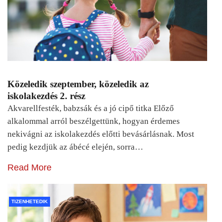
Közeledik szeptember, közeledik az
iskolakezdés 2. rész
Akvarellfesték, babzsák és a jó cipő titka Előző
alkalommal arról beszélgettünk, hogyan érdemes
nekivágni az iskolakezdés előtti bevásárlásnak. Most
pedig kezdjük az ábécé elején, sorra…
Read More
TIZENHETEDIK