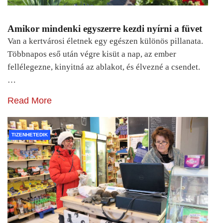
Amikor mindenki egyszerre kezdi nyírni a füvet
Van a kertvárosi életnek egy egészen különös pillanata.
Többnapos eső után végre kisüt a nap, az ember
fellélegezne, kinyitná az ablakot, és élvezné a csendet.
…
Read More
TIZENHETEDIK