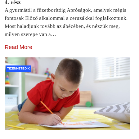
4. rész
A gyurmától a füzetborítóig Apróságok, amelyek mégis
fontosak Előző alkalommal a ceruzákkal foglalkoztunk.
Most haladjunk tovább az ábécében, és nézzük meg,
milyen szerepe van a…
Read More
TIZENHETEDIK