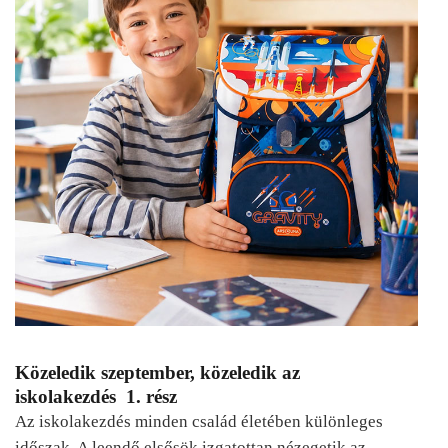
Közeledik szeptember, közeledik az
iskolakezdés 1. rész
Az iskolakezdés minden család életében különleges
időszak. A leendő elsősök izgatottan nézegetik az