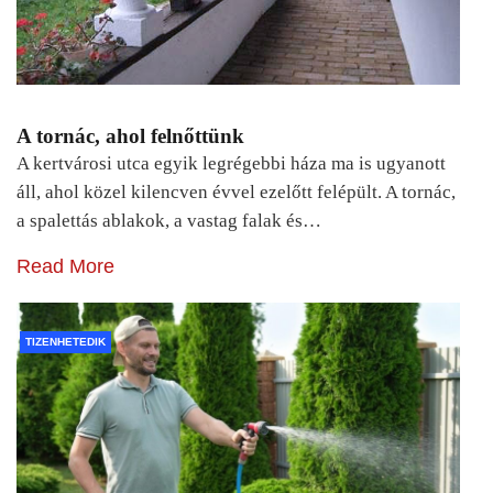
A tornác, ahol felnőttünk
A kertvárosi utca egyik legrégebbi háza ma is ugyanott
áll, ahol közel kilencven évvel ezelőtt felépült. A tornác,
a spalettás ablakok, a vastag falak és…
Read More
TIZENHETEDIK