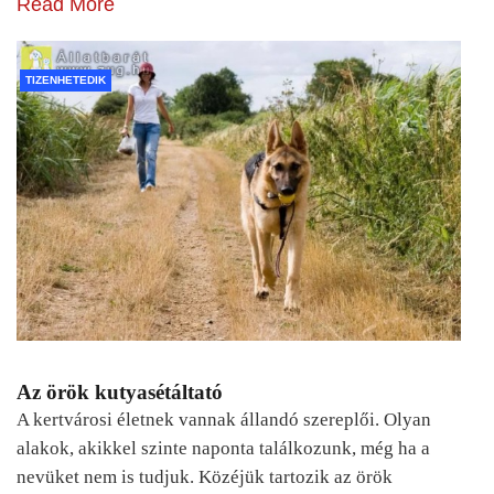
Read More
TIZENHETEDIK
Az örök kutyasétáltató
A kertvárosi életnek vannak állandó szereplői. Olyan
alakok, akikkel szinte naponta találkozunk, még ha a
nevüket nem is tudjuk. Közéjük tartozik az örök