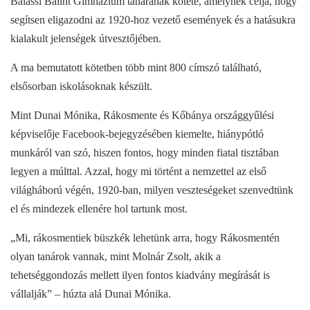
Balassi Bálint Gimnázium tanárának kötete, amelynek célja, hogy
segítsen eligazodni az 1920-hoz vezető események és a hatásukra
kialakult jelenségek útvesztőjében.
A ma bemutatott kötetben több mint 800 címszó található,
elsősorban iskolásoknak készült.
Mint Dunai Mónika, Rákosmente és Kőbánya országgyűlési
képviselője Facebook-bejegyzésében kiemelte, hiánypótló
munkáról van szó, hiszen fontos, hogy minden fiatal tisztában
legyen a múlttal. Azzal, hogy mi történt a nemzettel az első
világháború végén, 1920-ban, milyen veszteségeket szenvedtünk
el és mindezek ellenére hol tartunk most.
„Mi, rákosmentiek büszkék lehetünk arra, hogy Rákosmentén
olyan tanárok vannak, mint Molnár Zsolt, akik a
tehetséggondozás mellett ilyen fontos kiadvány megírását is
vállalják” – húzta alá Dunai Mónika.