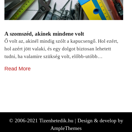
A szomszéd, akinek mindene volt
Ő volt az, akinél mindig szólt a kapucsengő. Hol ezért,
hol azért jött valaki, és egy dolgot biztosan lehetett
tudni, ha valamire szükség volt, előbb-utóbb…
Read More
© 2006-2021 Tizenhetedik.hu |
Design & develop by
AmpleThemes