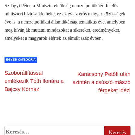
Szilágyi Péter, a Miniszterelnökség nemzetpolitikáért felelős
miniszteri biztosa kiemelte, ez az év az erős magyar közösségek
éve is, a nemzetpolitikai államtitkárság tematikus éve, amelyben
meg kívánják mutatni mindazokat a sikereket, eredményeket,
amelyeket a magyarok elértek az elmúlt száz évben.
EGYÉB KATEGÓRIA
Szoborállítással
Karácsony Petőfi után
emlékezik Tóth Ilonára a
szintén a csúszó-mászó
Bajcsy Kórház
férgeket idézi