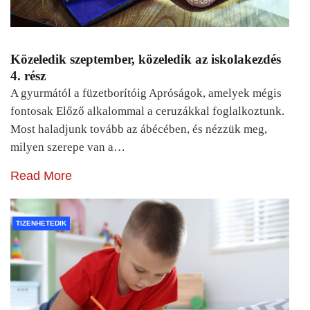
Közeledik szeptember, közeledik az iskolakezdés
4. rész
A gyurmától a füzetborítóig Apróságok, amelyek mégis
fontosak Előző alkalommal a ceruzákkal foglalkoztunk.
Most haladjunk tovább az ábécében, és nézzük meg,
milyen szerepe van a…
Read More
TIZENHETEDIK