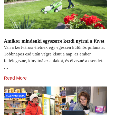
Amikor mindenki egyszerre kezdi nyírni a füvet
Van a kertvárosi életnek egy egészen különös pillanata.
Többnapos eső után végre kisüt a nap, az ember
fellélegezne, kinyitná az ablakot, és élvezné a csendet.
…
Read More
TIZENHETEDIK