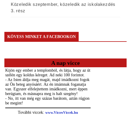
Közeledik szeptember, közeledik az iskolakezdés
3. rész
KÖVESS MINKET A FACEBOOKON
A nap vicce