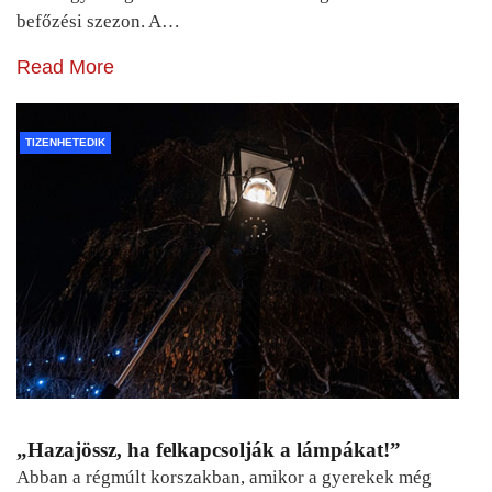
befőzési szezon. A…
Read More
TIZENHETEDIK
„Hazajössz, ha felkapcsolják a lámpákat!”
Abban a régmúlt korszakban, amikor a gyerekek még