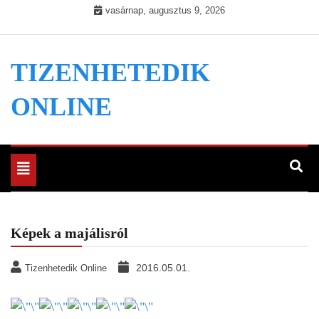
Skip
vasárnap, augusztus 9, 2026
to
content
TIZENHETEDIK
ONLINE
Toggle
navigation
Képek a majálisról
2016.05.01.
Tizenhetedik Online