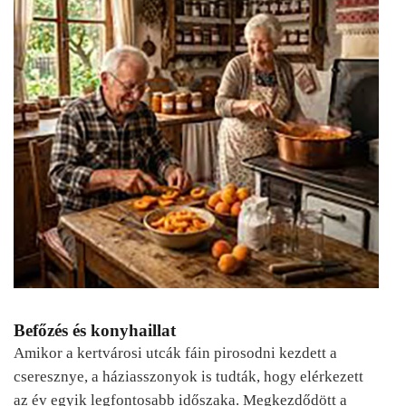
Befőzés és konyhaillat
Amikor a kertvárosi utcák fáin pirosodni kezdett a
cseresznye, a háziasszonyok is tudták, hogy elérkezett
az év egyik legfontosabb időszaka. Megkezdődött a