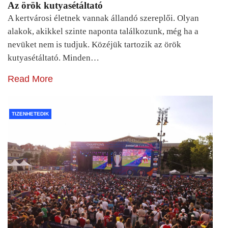
Az örök kutyasétáltató
A kertvárosi életnek vannak állandó szereplői. Olyan
alakok, akikkel szinte naponta találkozunk, még ha a
nevüket nem is tudjuk. Közéjük tartozik az örök
kutyasétáltató. Minden…
Read More
TIZENHETEDIK