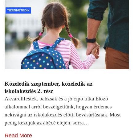
TIZENHETEDIK
Közeledik szeptember, közeledik az
iskolakezdés 2. rész
Akvarellfesték, babzsák és a jó cipő titka Előző
alkalommal arról beszélgettünk, hogyan érdemes
nekivágni az iskolakezdés előtti bevásárlásnak. Most
pedig kezdjük az ábécé elején, sorra…
Read More