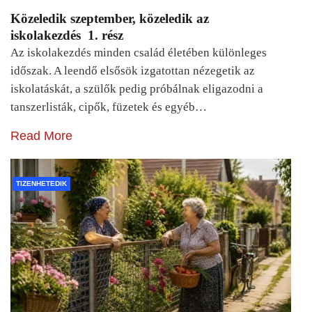
Közeledik szeptember, közeledik az
iskolakezdés 1. rész
Az iskolakezdés minden család életében különleges
időszak. A leendő elsősök izgatottan nézegetik az
iskolatáskát, a szülők pedig próbálnak eligazodni a
tanszerlisták, cipők, füzetek és egyéb…
Read More
TIZENHETEDIK