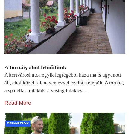
A tornác, ahol felnőttünk
A kertvárosi utca egyik legrégebbi háza ma is ugyanott
áll, ahol közel kilencven évvel ezelőtt felépült. A tornác,
a spalettás ablakok, a vastag falak és…
Read More
TIZENHETEDIK