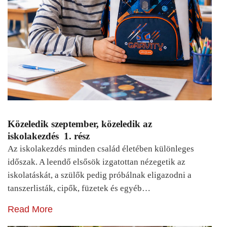
Közeledik szeptember, közeledik az
iskolakezdés 1. rész
Az iskolakezdés minden család életében különleges
időszak. A leendő elsősök izgatottan nézegetik az
iskolatáskát, a szülők pedig próbálnak eligazodni a
tanszerlisták, cipők, füzetek és egyéb…
Read More