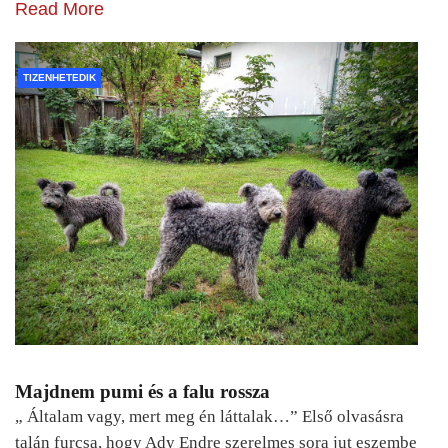
Read More
TIZENHETEDIK
Majdnem pumi és a falu rossza
„ Általam vagy, mert meg én láttalak…” Első olvasásra
talán furcsa, hogy Ady Endre szerelmes sora jut eszembe