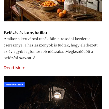
Befőzés és konyhaillat
Amikor a kertvárosi utcák fáin pirosodni kezdett a
cseresznye, a háziasszonyok is tudták, hogy elérkezett
az év egyik legfontosabb időszaka. Megkezdődött a
befőzési szezon. A…
Read More
TIZENHETEDIK