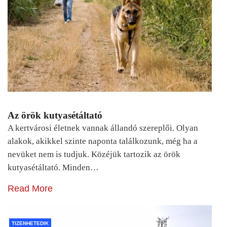
Az örök kutyasétáltató
A kertvárosi életnek vannak állandó szereplői. Olyan
alakok, akikkel szinte naponta találkozunk, még ha a
nevüket nem is tudjuk. Közéjük tartozik az örök
kutyasétáltató. Minden…
Read More
TIZENHETEDIK