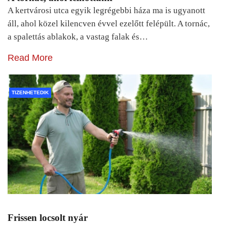
A kertvárosi utca egyik legrégebbi háza ma is ugyanott
áll, ahol közel kilencven évvel ezelőtt felépült. A tornác,
a spalettás ablakok, a vastag falak és…
Read More
TIZENHETEDIK
Frissen locsolt nyár