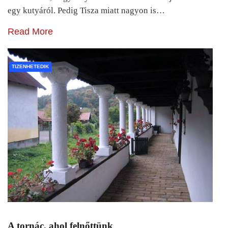
egy kutyáról. Pedig Tisza miatt nagyon is…
Read More
TIZENHETEDIK
A tornác, ahol felnőttünk