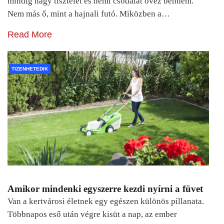
mindig nagy tisztelet és némi csodálat övez bennem.
Nem más ő, mint a hajnali futó. Miközben a…
Read More
TIZENHETEDIK
Amikor mindenki egyszerre kezdi nyírni a füvet
Van a kertvárosi életnek egy egészen különös pillanata.
Többnapos eső után végre kisüt a nap, az ember