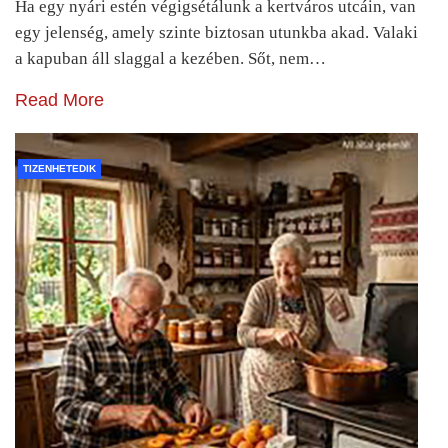
Ha egy nyári estén végigsétálunk a kertváros utcáin, van
egy jelenség, amely szinte biztosan utunkba akad. Valaki
a kapuban áll slaggal a kezében. Sőt, nem…
Read More
TIZENHETEDIK