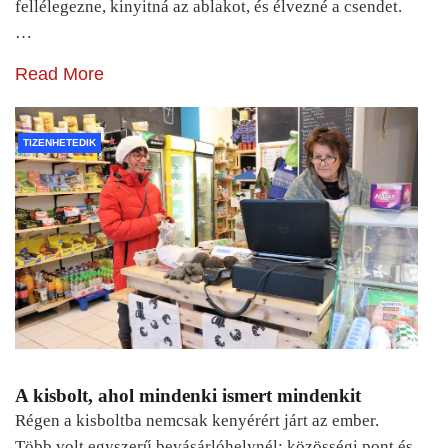
fellélegezne, kinyitná az ablakot, és élvezné a csendet.
…
Read More
TIZENHETEDIK
A kisbolt, ahol mindenki ismert mindenkit
Régen a kisboltba nemcsak kenyérért járt az ember.
Több volt egyszerű bevásárlóhelynél: közösségi pont és