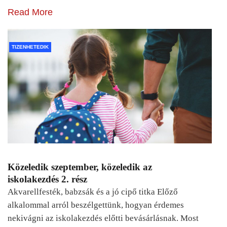
Read More
TIZENHETEDIK
Közeledik szeptember, közeledik az
iskolakezdés 2. rész
Akvarellfesték, babzsák és a jó cipő titka Előző
alkalommal arról beszélgettünk, hogyan érdemes
nekivágni az iskolakezdés előtti bevásárlásnak. Most