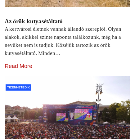
Az örök kutyasétáltató
A kertvárosi életnek vannak állandó szereplői. Olyan
alakok, akikkel szinte naponta találkozunk, még ha a
nevüket nem is tudjuk. Közéjük tartozik az örök
kutyasétáltató. Minden…
Read More
TIZENHETEDIK