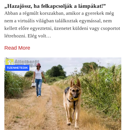
„Hazajössz, ha felkapcsolják a lámpákat!”
Abban a régmúlt korszakban, amikor a gyerekek még
nem a virtuális világban találkoztak egymással, nem
kellett előre egyeztetni, üzenetet küldeni vagy csoportot
létrehozni. Elég volt…
Read More
TIZENHETEDIK