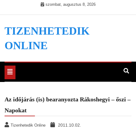
Skip
szombat, augusztus 8, 2026
to
content
TIZENHETEDIK
ONLINE
Toggle
navigation
Az időjárás (is) bearanyozta Rákoshegyi – őszi –
Napokat
2011.10.02.
Tizenhetedik Online