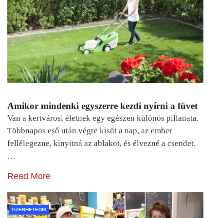
Amikor mindenki egyszerre kezdi nyírni a füvet
Van a kertvárosi életnek egy egészen különös pillanata.
Többnapos eső után végre kisüt a nap, az ember
fellélegezne, kinyitná az ablakot, és élvezné a csendet.
…
Read More
TIZENHETEDIK