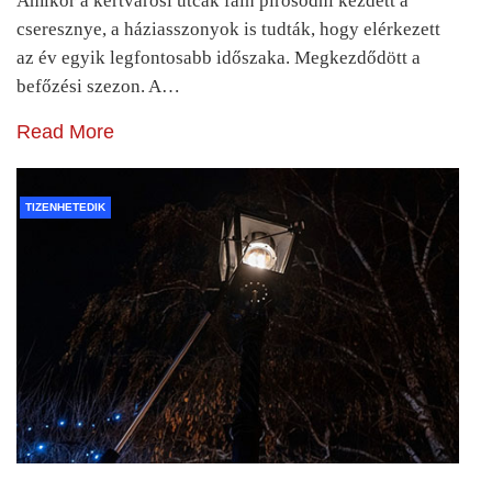
Amikor a kertvárosi utcák fáin pirosodni kezdett a
cseresznye, a háziasszonyok is tudták, hogy elérkezett
az év egyik legfontosabb időszaka. Megkezdődött a
befőzési szezon. A…
Read More
TIZENHETEDIK