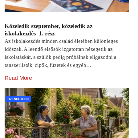
Közeledik szeptember, közeledik az
iskolakezdés 1. rész
Az iskolakezdés minden család életében különleges
időszak. A leendő elsősök izgatottan nézegetik az
iskolatáskát, a szülők pedig próbálnak eligazodni a
tanszerlisták, cipők, füzetek és egyéb…
Read More
TIZENHETEDIK