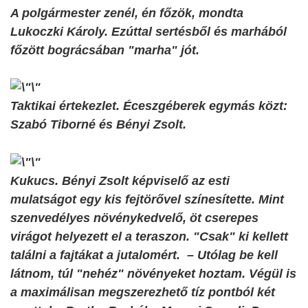
A polgármester zenél, én főzök, mondta
Lukoczki Károly. Ezúttal sertésből és marhából
főzött bográcsában "marha" jót.
Taktikai értekezlet. Éceszgéberek egymás közt:
Szabó Tiborné és Bényi Zsolt.
Kukucs. Bényi Zsolt képviselő az esti
mulatságot egy kis fejtörővel színesítette. Mint
szenvedélyes növénykedvelő, öt cserepes
virágot helyezett el a teraszon. "Csak" ki kellett
találni a fajtákat a jutalomért. –
Utólag be kell
látnom, túl "nehéz" növényeket hoztam. Végül is
a maximálisan megszerezhető tíz pontból két