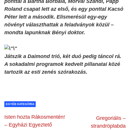
ponttal a Bartha Borbála, Morvai Szandi, Papp
Roland csapat lett az első, és egy ponttal Kacsó
Péter lett a második. Elismerésül egy-egy
növényt választhattak a feladványok közül –
mondta lapunknak Bényi doktor.
Játszik a Daimond trió, két duó pedig táncol rá.
A sokadalmi programok kedvelt pillanatai közé
tartozik az esti zenés szórakozás.
EGYÉB KATEGÓRIA
Isten hozta Rákosmentén!
Gregoriális –
– Egyházi Egyeztető
strandröplabda