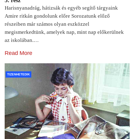
5. rész
Harisnyanadrág, hátizsák és egyéb segítő tárgyaink
Amire ritkán gondolunk előre Sorozatunk előző
részeiben már számos olyan eszközzel
megismerkedtünk, amelyek nap, mint nap előkerülnek
az iskolában.…
Read More
TIZENHETEDIK