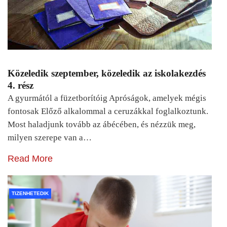
Közeledik szeptember, közeledik az iskolakezdés
4. rész
A gyurmától a füzetborítóig Apróságok, amelyek mégis
fontosak Előző alkalommal a ceruzákkal foglalkoztunk.
Most haladjunk tovább az ábécében, és nézzük meg,
milyen szerepe van a…
Read More
TIZENHETEDIK