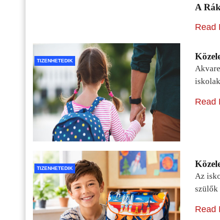
A Rák
Read 
Közele
TIZENHETEDIK
Akvarel
iskolak
Read 
Közele
TIZENHETEDIK
Az isko
szülők 
Read 