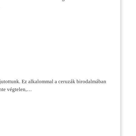
…
jutottunk. Ez alkalommal a ceruzák birodalmában
inte végtelen,…