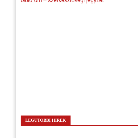
Gólöröm – szerkesztőségi jegyzet
LEGUTÓBBI HÍREK