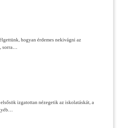
szélgettünk, hogyan érdemes nekivágni az
n, sorra…
lsősök izgatottan nézegetik az iskolatáskát, a
 egyéb…