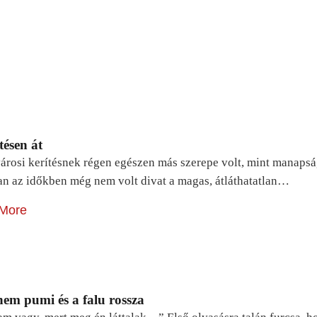
tésen át
árosi kerítésnek régen egészen más szerepe volt, mint manapsá
n az időkben még nem volt divat a magas, átláthatatlan…
More
em pumi és a falu rossza