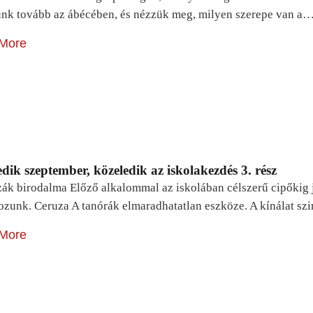
unk tovább az ábécében, és nézzük meg, milyen szerepe van a
More
dik szeptember, közeledik az iskolakezdés 3. rész
zák birodalma Előző alkalommal az iskolában célszerű cipőkig 
ozunk. Ceruza A tanórák elmaradhatatlan eszköze. A kínálat sz
More