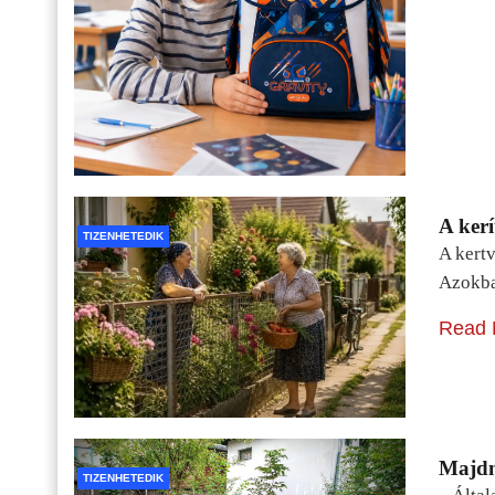
A kerí
TIZENHETEDIK
A kertv
Azokba
Read 
Majdn
TIZENHETEDIK