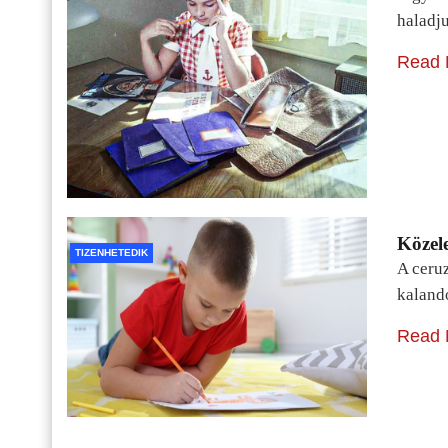
haladj
Read 
Közele
TIZENHETEDIK
A ceru
kaland
Read 