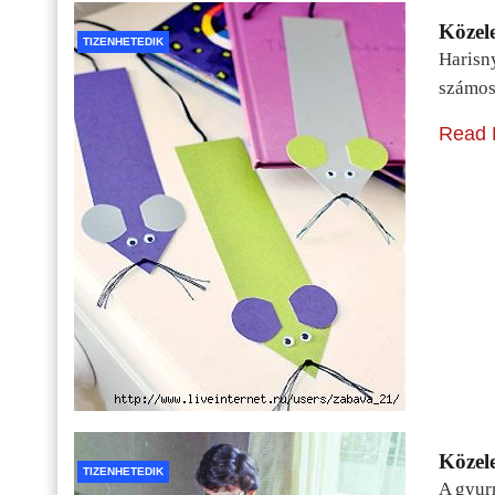
Közele
TIZENHETEDIK
Harisn
számos
Read 
Közele
TIZENHETEDIK
A gyur