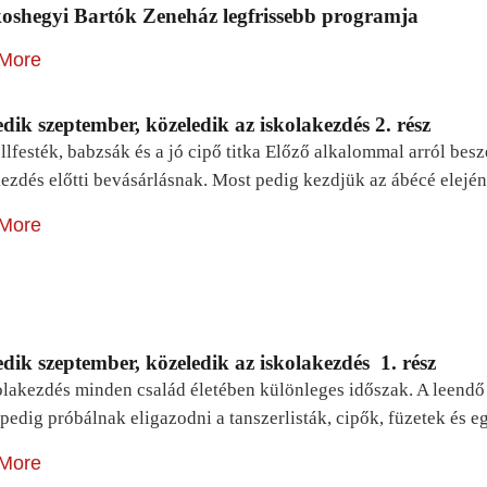
oshegyi Bartók Zeneház legfrissebb programja
More
dik szeptember, közeledik az iskolakezdés 2. rész
lfesték, babzsák és a jó cipő titka Előző alkalommal arról be
ezdés előtti bevásárlásnak. Most pedig kezdjük az ábécé elejé
More
dik szeptember, közeledik az iskolakezdés 1. rész
lakezdés minden család életében különleges időszak. A leendő e
pedig próbálnak eligazodni a tanszerlisták, cipők, füzetek és
More