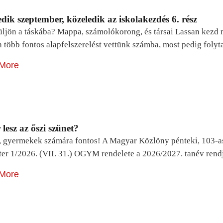
dik szeptember, közeledik az iskolakezdés 6. rész
ljön a táskába? Mappa, számolókorong, és társai Lassan kezd m
n több fontos alapfelszerelést vettünk számba, most pedig foly
More
lesz az őszi szünet?
, gyermekek számára fontos! A Magyar Közlöny pénteki, 103-a
ter 1/2026. (VII. 31.) OGYM rendelete a 2026/2027. tanév rend
More