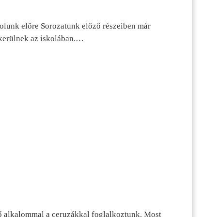
dolunk előre Sorozatunk előző részeiben már
kerülnek az iskolában.…
ő alkalommal a ceruzákkal foglalkoztunk. Most