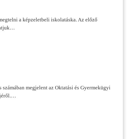
egtelni a képzeletbeli iskolatáska. Az előző
tatjuk…
s számában megjelent az Oktatási és Gyermekügyi
jéről.…