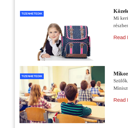
Közele
TIZENHETEDIK
Mi kerü
részbe
Read 
Mikor 
TIZENHETEDIK
Szülők
Minisz
Read 