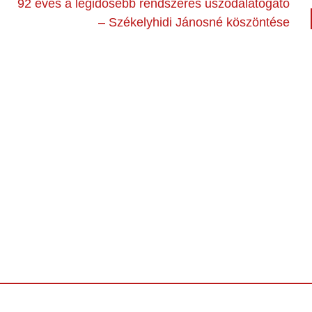
92 éves a legidősebb rendszeres uszodalátogató
– Székelyhidi Jánosné köszöntése