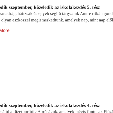
dik szeptember, közeledik az iskolakezdés 5. rész
yanadrág, hátizsák és egyéb segítő tárgyaink Amire ritkán gon
 olyan eszközzel megismerkedtünk, amelyek nap, mint nap elő
More
dik szeptember, közeledik az iskolakezdés 4. rész
mától a füzetborítóig Apróságok, amelyek mégis fontosak Előz