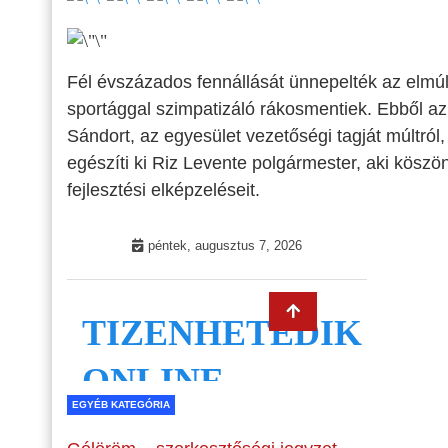
Fél évszázados fennállását ünnepelték az elmú
sportággal szimpatizáló rákosmentiek. Ebből az
Sándort, az egyesület vezetőségi tagját múltról,
egészíti ki Riz Levente polgármester, aki köszö
fejlesztési elképzeléseit.
EGYÉB KATEGÓRIA