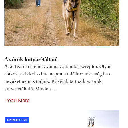
Az örök kutyasétáltató
A kertvárosi életnek vannak állandó szereplői. Olyan
alakok, akikkel szinte naponta találkozunk, még ha a
nevüket nem is tudjuk. Közéjük tartozik az örök
kutyasétáltató. Minden…
Read More
TIZENHETEDIK