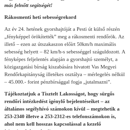
más felnőtt segítségét!
Rákosmenti heti sebességrekord
Az év 24. hetének gyorshajtóját a Pesti út külső részén
„fényképpel örökítették” meg a rákosmenti rendőrök. Az
illető – ezen az útszakaszon előírt 50km/h maximális
sebesség helyett – 82 km/h-s sebességgel száguldozott. A
fényképes feljelentés alapján a gyorshajtó személyt, a
közigazgatási bírság kiszabására hivatott Vas Megyei
Rendőrkapitányság illetékes osztálya – mérlegelés nélkül
– 45.000.- forint pénzbírsággal fogja „jutalmazni”.
Tájékoztatjuk a Tisztelt Lakosságot, hogy sürgős
rendőri intézkedést igénylő bejelentéseiket – az
általános segélyhívó számokon kívül – megtehetik a
253-2340 illetve a 253-2312-es telefonszámokon is,
ahol nem kell hosszas kapcsolással a kezelő