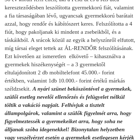
kereszteződésben leszólította gyermekkorú fiát, valamint
a fia társaságában lévő, ugyancsak gyermekkorú barátait
azzal, hogy rendőr és kábítószert keres. Felszólította a 4
fiút, hogy pakoljanak ki mindent a zsebeikből, és a
táskáikból. A srácok közül az egyik a helyszínről elfutott,
míg társai eleget tettek az ÁL-RENDŐR felszólításának.
Ezt követően az ismeretlen elkövető – kihasználva a
gyermekek hiszékenységét – a 3 gyermektől
eltulajdonított 2 db mobiltelefont 45.000.- forint
értékben, valamint 1db 10.000.- forint értékű márkás
széldzsekit.
A nyári szünet beköszöntével a gyermekek,
szülői esetleg nevelői ellenőrzés és felügyelet nélkül
töltik a vakáció napjait. Felhívjuk a tisztelt
állampolgárok, valamint a szülők figyelmét arra, hogy
figyelmeztessék a gyermekeiket arra, hogy soha ne
álljanak szóba idegenekkel! Bizonytalan helyzetben
vagy veszélyérzet esetén a gyermekek esetlegesen kérjék