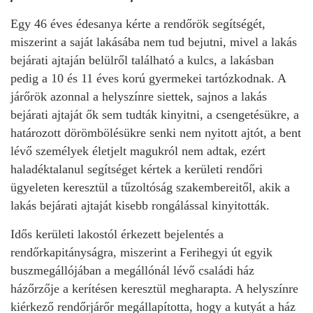
Egy 46 éves édesanya kérte a rendőrök segítségét,
miszerint a saját lakásába nem tud bejutni, mivel a lakás
bejárati ajtaján belülről található a kulcs, a lakásban
pedig a 10 és 11 éves korú gyermekei tartózkodnak. A
járőrök azonnal a helyszínre siettek, sajnos a lakás
bejárati ajtaját ők sem tudták kinyitni, a csengetésükre, a
határozott dörömbölésükre senki nem nyitott ajtót, a bent
lévő személyek életjelt magukról nem adtak, ezért
haladéktalanul segítséget kértek a kerületi rendőri
ügyeleten keresztül a tűzoltóság szakembereitől, akik a
lakás bejárati ajtaját kisebb rongálással kinyitották.
Idős kerületi lakostól érkezett
bejelentés a
rendőrkapitányságra, miszerint a Ferihegyi út egyik
buszmegállójában a megállónál lévő családi ház
házőrzője a kerítésen keresztül megharapta. A helyszínre
kiérkező rendőrjárőr megállapította, hogy a kutyát a ház