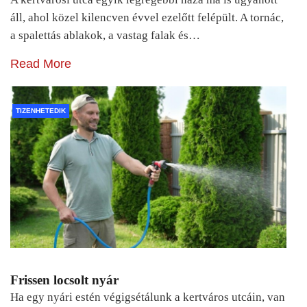
áll, ahol közel kilencven évvel ezelőtt felépült. A tornác,
a spalettás ablakok, a vastag falak és…
Read More
TIZENHETEDIK
Frissen locsolt nyár
Ha egy nyári estén végigsétálunk a kertváros utcáin, van