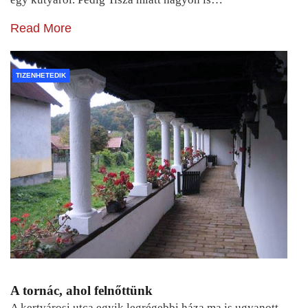
Read More
TIZENHETEDIK
A tornác, ahol felnőttünk
A kertvárosi utca egyik legrégebbi háza ma is ugyanott