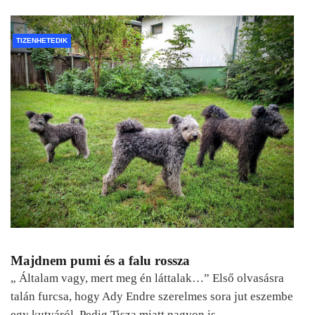
TIZENHETEDIK
Majdnem pumi és a falu rossza
„ Általam vagy, mert meg én láttalak…” Első olvasásra
talán furcsa, hogy Ady Endre szerelmes sora jut eszembe
egy kutyáról. Pedig Tisza miatt nagyon is…