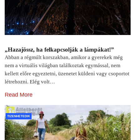
„Hazajössz, ha felkapcsolják a lámpákat!”
Abban a régmúlt korszakban, amikor a gyerekek még
nem a virtuális világban találkoztak egymással, nem
kellett előre egyeztetni, üzenetet küldeni vagy csoportot
létrehozni. Elég volt…
Read More
TIZENHETEDIK