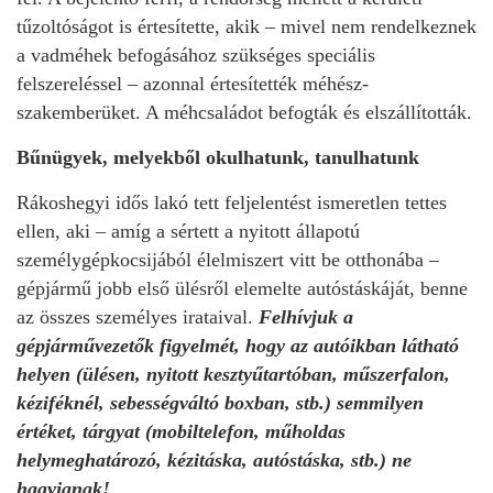
tűzoltóságot is értesítette, akik – mivel nem rendelkeznek
a vadméhek befogásához szükséges speciális
felszereléssel – azonnal értesítették méhész-
szakemberüket. A méhcsaládot befogták és elszállították.
Bűnügyek, melyekből okulhatunk, tanulhatunk
Rákoshegyi idős lakó tett feljelentést ismeretlen tettes
ellen, aki – amíg a sértett a nyitott állapotú
személygépkocsijából élelmiszert vitt be otthonába –
gépjármű jobb első ülésről elemelte autóstáskáját, benne
az összes személyes irataival.
Felhívjuk a
gépjárművezetők figyelmét, hogy az autóikban látható
helyen (ülésen, nyitott kesztyűtartóban, műszerfalon,
kéziféknél, sebességváltó boxban, stb.) semmilyen
értéket, tárgyat (mobiltelefon, műholdas
helymeghatározó, kézitáska, autóstáska, stb.) ne
hagyjanak!