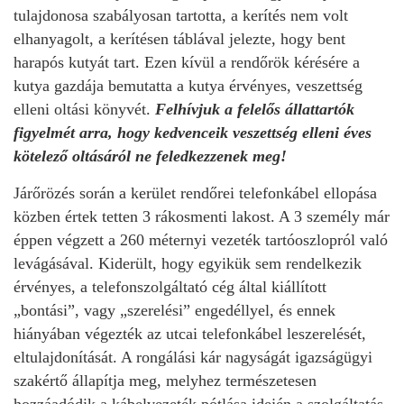
tulajdonosa szabályosan tartotta, a kerítés nem volt
elhanyagolt, a kerítésen táblával jelezte, hogy bent
harapós kutyát tart. Ezen kívül a rendőrök kérésére a
kutya gazdája bemutatta a kutya érvényes, veszettség
elleni oltási könyvét.
Felhívjuk a felelős állattartók
figyelmét arra, hogy kedvenceik veszettség elleni éves
kötelező oltásáról ne feledkezzenek meg!
Járőrözés során a kerület rendőrei telefonkábel ellopása
közben értek
tetten 3 rákosmenti lakost. A 3 személy már
éppen végzett a 260 méternyi vezeték tartóoszlopról való
levágásával. Kiderült, hogy egyikük sem rendelkezik
érvényes, a telefonszolgáltató cég által kiállított
„bontási”, vagy „szerelési” engedéllyel, és ennek
hiányában végezték az utcai telefonkábel leszerelését,
eltulajdonítását. A rongálási kár nagyságát igazságügyi
szakértő állapítja meg, melyhez természetesen