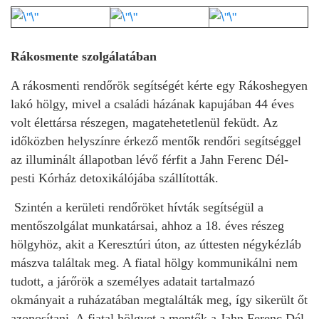
Rákosmente szolgálatában
A rákosmenti rendőrök segítségét kérte egy Rákoshegyen
lakó hölgy, mivel a családi házának kapujában 44 éves
volt élettársa részegen, magatehetetlenül feküdt. Az
időközben helyszínre érkező mentők rendőri segítséggel
az illuminált állapotban lévő férfit a Jahn Ferenc Dél-
pesti Kórház detoxikálójába szállították.
Szintén a kerületi rendőröket hívták segítségül a
mentőszolgálat munkatársai, ahhoz a 18. éves részeg
hölgyhöz, akit a Keresztúri úton, az úttesten négykézláb
mászva találtak meg. A fiatal hölgy kommunikálni nem
tudott, a járőrök a személyes adatait tartalmazó
okmányait a ruházatában megtalálták meg, így sikerült őt
azonosítani. A fiatal hölgyet a mentők a Jahn Ferenc Dél-