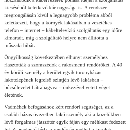
hozzáadódik a kábelvezeték pótlása idején a szolgáltatás
kieséséből keletkező kár nagysága is. A rendszer
megrongálásán kívül a legnagyobb probléma abból
keletkezett, hogy a környék lakásaiban a vezetékes
telefon – internet – kábeltelevízió szolgáltatás egy időre
kimaradt, míg a szolgáltató helyre nem állította a
műszaki hibát.
Öngyilkosság
következtében elhunyt személyhez
riasztották a szomszédok a rákosmenti rendőröket. A 40
év körüli személy a kerület egyik toronyházas
lakótelepének legfelső szintjén lévő lakásban –
búcsúlevelet hátrahagyva – önkezével vetett véget
életének.
Vadméhek befogásához kért rendőri segítséget, az a
családi házas övezetben lakó személy aki a közelükben
lévő forgalmas játszótér egyik fáján egy méhkast fedezett
fel. A bejelentő férfi, a rendőrség mellett a kerületi