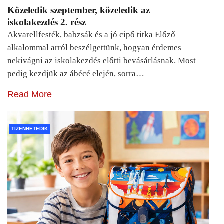
Közeledik szeptember, közeledik az
iskolakezdés 2. rész
Akvarellfesték, babzsák és a jó cipő titka Előző
alkalommal arról beszélgettünk, hogyan érdemes
nekivágni az iskolakezdés előtti bevásárlásnak. Most
pedig kezdjük az ábécé elején, sorra…
Read More
TIZENHETEDIK