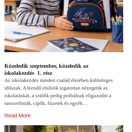
Közeledik szeptember, közeledik az
iskolakezdés 1. rész
Az iskolakezdés minden család életében különleges
időszak. A leendő elsősök izgatottan nézegetik az
iskolatáskát, a szülők pedig próbálnak eligazodni a
tanszerlisták, cipők, füzetek és egyéb…
Read More