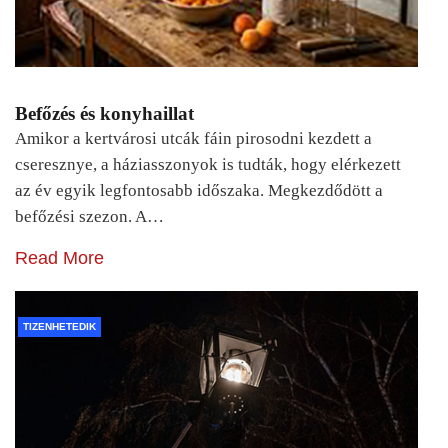
Befőzés és konyhaillat
Amikor a kertvárosi utcák fáin pirosodni kezdett a
cseresznye, a háziasszonyok is tudták, hogy elérkezett
az év egyik legfontosabb időszaka. Megkezdődött a
befőzési szezon. A…
Read More
TIZENHETEDIK