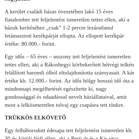
A kerület családi házas övezetében lakó 15 éves
fiatalember tett feljelentést ismeretlen tettes ellen, aki a
házuk kerítéséhez „csak” 1-2 percre lezáratlanul
letámasztott kerékpárját ellopta. Az ellopott kerékpár
értéke: 80.000.- forint.
Egy idős – 65 éves – asszony tett feljelentést ismeretlen
tettes ellen, aki a Rákoshegyi körbekerített hétvégi telkén
felállított baromfi ólból eltulajdonította szárnyasait. A kár
értéke kb. 12.000.- forint. Az idős hölgy hosszú idő óta a
mindennapi megélhetését egészítette ki, nagy
gondossággal és odaadással nevelt háziállataival, amit
most a lelkiismeretlen tolvaj egy csapásra tett tönkre.
TRÜKKÖS ELKÖVETŐ
Egy felháborodott édesapa tett feljelentést ismeretlen kb.
30 év körüli férfi ellen, aki a Pesti út és a Kis utca