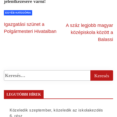
jelentkezésére várni!
EGYÉB KATEGÓRIA
Igazgatási szünet a
A száz legjobb magyar
Polgármesteri Hivatalban
középiskola között a
Balassi
LEGUTÓBBI HÍREK
Közeledik szeptember, közeledik az iskolakezdés
6. rész