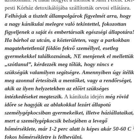
pesti Kórház detoxikálójába szállították orvosi ellátásra.
Felhívjuk a tisztelt állampolgárok figyelmét arra, hogy
a nagy kánikulai melegre való tekintettel, fokozottan
figyeljenek a saját és embertársaik egészségi állapotára!
Ha bárhol az utcán, a közterületen, vagy a parkokban
magatehetetlenül földön fekvő személlyel, esetleg
gyermekekkel találkoznának, NE menjenek el mellettük
„szótlanul”, kérdezzék meg tőlük, hogy nincs e
szükségük valamilyen segítségre. Amennyiben úgy ítélik
meg azonnal értesítsék a mentőket, vagy a rendőrséget,
akik az ilyen helyzetekben az előírt szükséges
intézkedéseket megteszik.
A kánikula idején
még rövid
időre se hagyják az ablakokkal lezárt állapotú
személygépkocsiban gyermekeiket, illetve háziállataikat,
mert a személygépkocsik belsejében a levegő
¡
hőmérséklete, már 1-2 perc alatt is képes akár 50-60 C
fokos hőmérsékletre is felhevülni.