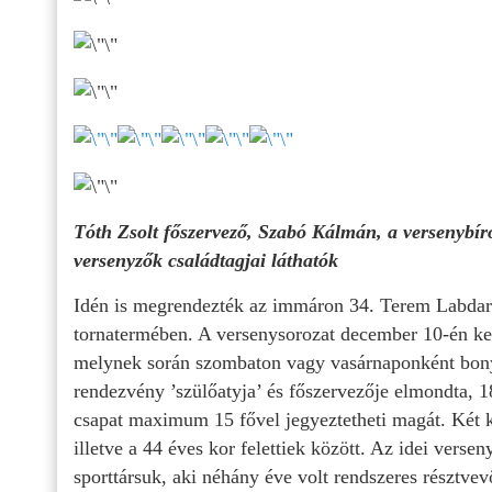
Tóth Zsolt főszervező, Szabó Kálmán, a versenybír
versenyzők családtagjai láthatók
Idén is megrendezték az immáron 34. Terem Labdarú
tornatermében. A versenysorozat december 10-én kezd
melynek során szombaton vagy vasárnaponként bonyo
rendezvény ’szülőatyja’ és főszervezője elmondta, 18
csapat maximum 15 fővel jegyeztetheti magát. Két k
illetve a 44 éves kor felettiek között. Az idei vers
sporttársuk, aki néhány éve volt rendszeres résztvev