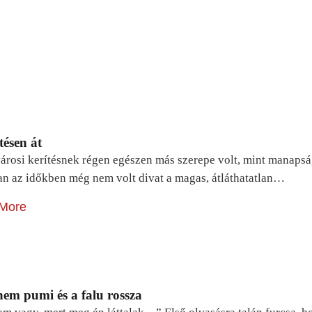
tésen át
árosi kerítésnek régen egészen más szerepe volt, mint manapsá
n az időkben még nem volt divat a magas, átláthatatlan…
More
em pumi és a falu rossza