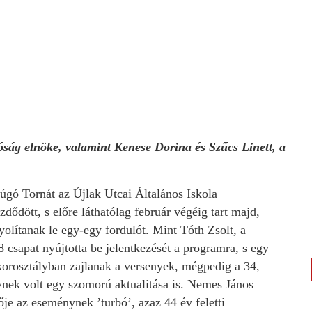
óság elnöke, valamint Kenese Dorina és Szűcs Linett, a
gó Tornát az Újlak Utcai Általános Iskola
ődött, s előre láthatólag február végéig tart majd,
lítanak le egy-egy fordulót. Mint Tóth Zsolt, a
 csapat nyújtotta be jelentkezését a programra, s egy
orosztályban zajlanak a versenyek, mégpedig a 34,
enynek volt egy szomorú aktualitása is. Nemes János
ője az eseménynek ’turbó’, azaz 44 év feletti