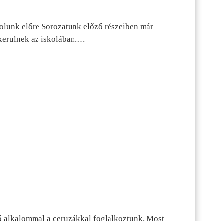
dolunk előre Sorozatunk előző részeiben már
kerülnek az iskolában.…
ő alkalommal a ceruzákkal foglalkoztunk. Most