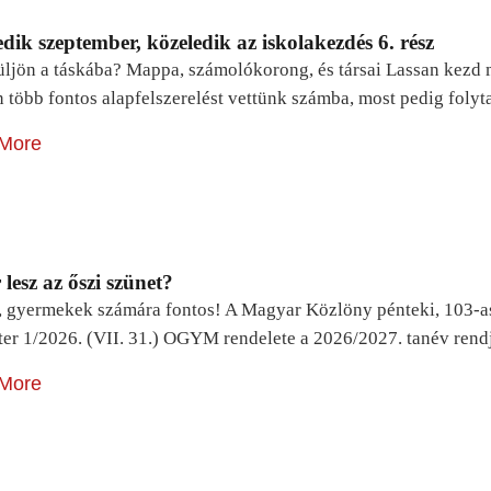
dik szeptember, közeledik az iskolakezdés 6. rész
ljön a táskába? Mappa, számolókorong, és társai Lassan kezd m
n több fontos alapfelszerelést vettünk számba, most pedig foly
More
lesz az őszi szünet?
, gyermekek számára fontos! A Magyar Közlöny pénteki, 103-a
ter 1/2026. (VII. 31.) OGYM rendelete a 2026/2027. tanév rend
More