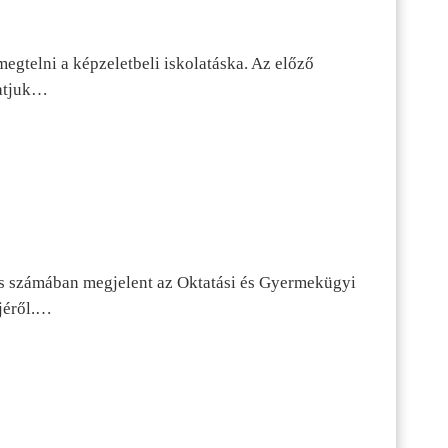
egtelni a képzeletbeli iskolatáska. Az előző
tatjuk…
s számában megjelent az Oktatási és Gyermekügyi
jéről.…