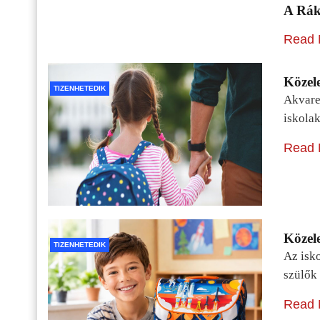
A Rák
Read 
Közele
TIZENHETEDIK
Akvarel
iskolak
Read 
Közele
TIZENHETEDIK
Az isko
szülők 
Read 