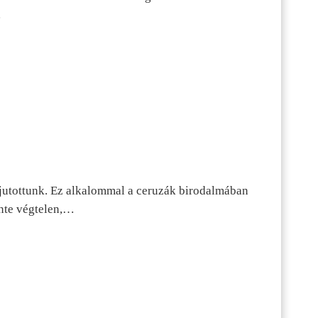
…
jutottunk. Ez alkalommal a ceruzák birodalmában
inte végtelen,…