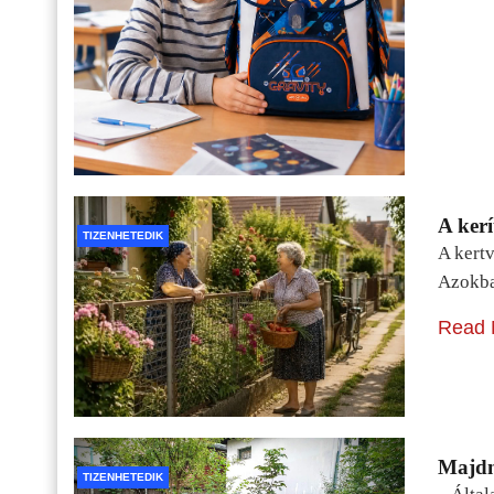
A kerí
TIZENHETEDIK
A kertv
Azokba
Read 
Majdn
TIZENHETEDIK