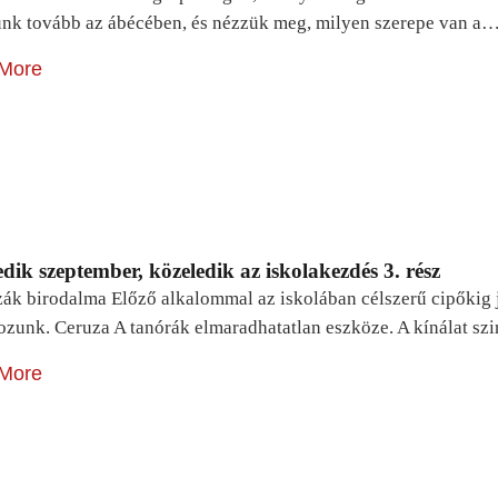
unk tovább az ábécében, és nézzük meg, milyen szerepe van a
More
dik szeptember, közeledik az iskolakezdés 3. rész
zák birodalma Előző alkalommal az iskolában célszerű cipőkig 
ozunk. Ceruza A tanórák elmaradhatatlan eszköze. A kínálat sz
More