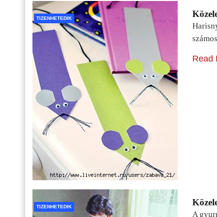
Közele
TIZENHETEDIK
Harisn
számos
Read 
Közele
TIZENHETEDIK
A gyur