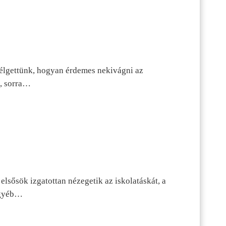
szélgettünk, hogyan érdemes nekivágni az
n, sorra…
lsősök izgatottan nézegetik az iskolatáskát, a
 egyéb…