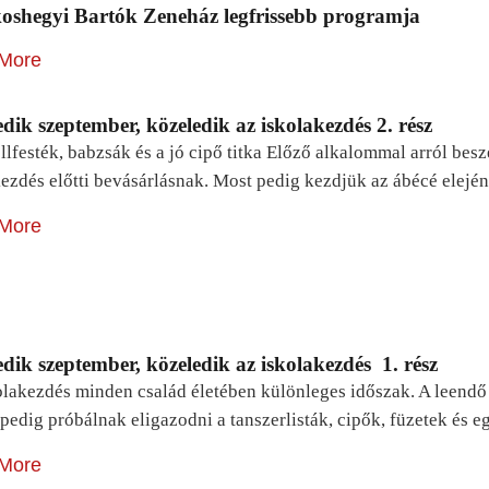
oshegyi Bartók Zeneház legfrissebb programja
More
dik szeptember, közeledik az iskolakezdés 2. rész
lfesték, babzsák és a jó cipő titka Előző alkalommal arról be
ezdés előtti bevásárlásnak. Most pedig kezdjük az ábécé elejé
More
dik szeptember, közeledik az iskolakezdés 1. rész
lakezdés minden család életében különleges időszak. A leendő e
pedig próbálnak eligazodni a tanszerlisták, cipők, füzetek és
More