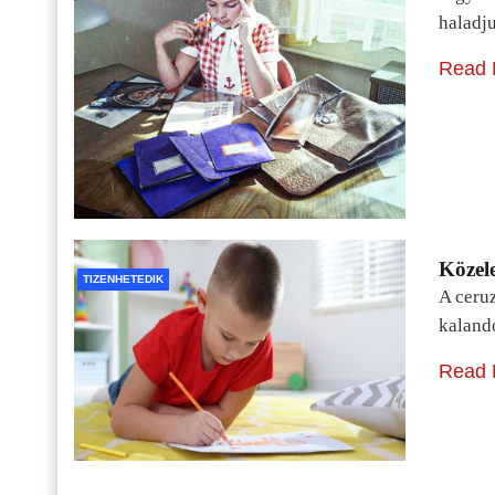
haladj
Read 
Közele
TIZENHETEDIK
A ceru
kaland
Read 