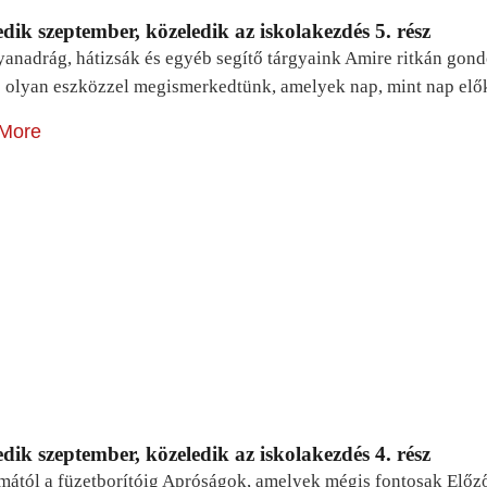
dik szeptember, közeledik az iskolakezdés 5. rész
yanadrág, hátizsák és egyéb segítő tárgyaink Amire ritkán gon
 olyan eszközzel megismerkedtünk, amelyek nap, mint nap elő
More
dik szeptember, közeledik az iskolakezdés 4. rész
mától a füzetborítóig Apróságok, amelyek mégis fontosak Előz