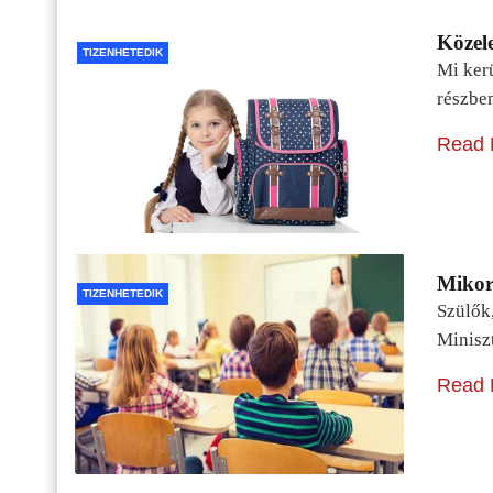
Közele
TIZENHETEDIK
Mi kerü
részbe
Read 
Mikor 
TIZENHETEDIK
Szülők
Minisz
Read 