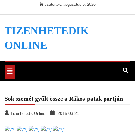
Skip
csütörtök, augusztus 6, 2026
to
content
TIZENHETEDIK
ONLINE
Toggle
navigation
Sok szemét gyűlt össze a Rákos-patak partján
2015.03.21.
Tizenhetedik Online