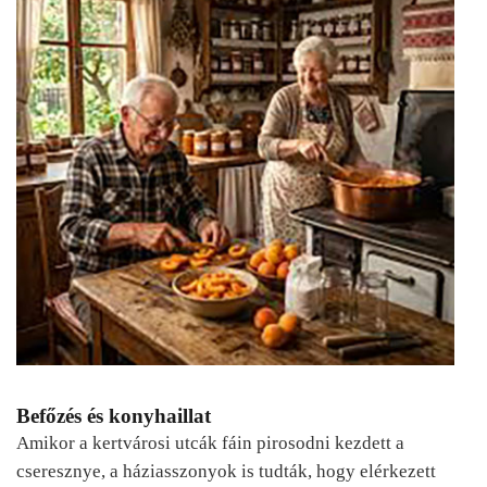
Befőzés és konyhaillat
Amikor a kertvárosi utcák fáin pirosodni kezdett a
cseresznye, a háziasszonyok is tudták, hogy elérkezett