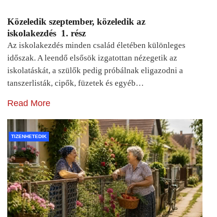
Közeledik szeptember, közeledik az
iskolakezdés 1. rész
Az iskolakezdés minden család életében különleges
időszak. A leendő elsősök izgatottan nézegetik az
iskolatáskát, a szülők pedig próbálnak eligazodni a
tanszerlisták, cipők, füzetek és egyéb…
Read More
TIZENHETEDIK