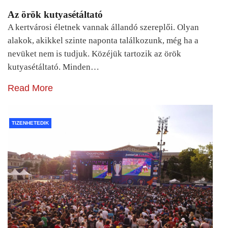
Az örök kutyasétáltató
A kertvárosi életnek vannak állandó szereplői. Olyan
alakok, akikkel szinte naponta találkozunk, még ha a
nevüket nem is tudjuk. Közéjük tartozik az örök
kutyasétáltató. Minden…
Read More
TIZENHETEDIK