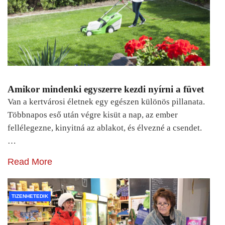
Amikor mindenki egyszerre kezdi nyírni a füvet
Van a kertvárosi életnek egy egészen különös pillanata.
Többnapos eső után végre kisüt a nap, az ember
fellélegezne, kinyitná az ablakot, és élvezné a csendet.
…
Read More
TIZENHETEDIK