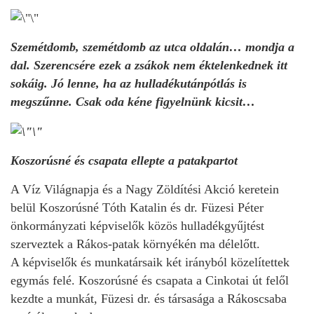
Szemétdomb, szemétdomb az utca oldalán… mondja a
dal. Szerencsére ezek a zsákok nem éktelenkednek itt
sokáig. Jó lenne, ha az hulladékutánpótlás is
megszűnne. Csak oda kéne figyelnünk kicsit…
Koszorúsné és csapata ellepte a patakpartot
A Víz Világnapja és a Nagy Zöldítési Akció keretein
belül Koszorúsné Tóth Katalin és dr. Füzesi Péter
önkormányzati képviselők közös hulladékgyűjtést
szerveztek a Rákos-patak környékén ma délelőtt.
A képviselők és munkatársaik két irányból közelítettek
egymás felé. Koszorúsné és csapata a Cinkotai út felől
kezdte a munkát, Füzesi dr. és társasága a Rákoscsaba