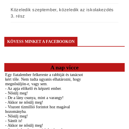
Közeledik szeptember, közeledik az iskolakezdés
3. rész
KÖVESS MINKET A FACEBOOKON
A nap vicce