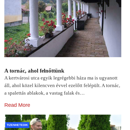
A tornác, ahol felnőttünk
A kertvárosi utca egyik legrégebbi háza ma is ugyanott
áll, ahol közel kilencven évvel ezelőtt felépült. A tornác,
a spalettás ablakok, a vastag falak és…
Read More
TIZENHETEDIK