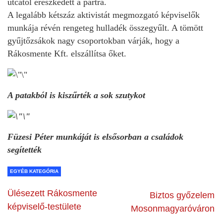
utcától ereszkedett a partra.
A legalább kétszáz aktivistát megmozgató képviselők
munkája révén rengeteg hulladék összegyűlt. A tömött
gyűjtőzsákok nagy csoportokban várják, hogy a
Rákosmente Kft. elszállítsa őket.
A patakból is kiszűrték a sok szutykot
Füzesi Péter munkáját is elsősorban a családok
segítették
EGYÉB KATEGÓRIA
Ülésezett Rákosmente
Biztos győzelem
képviselő-testülete
Mosonmagyaróváron