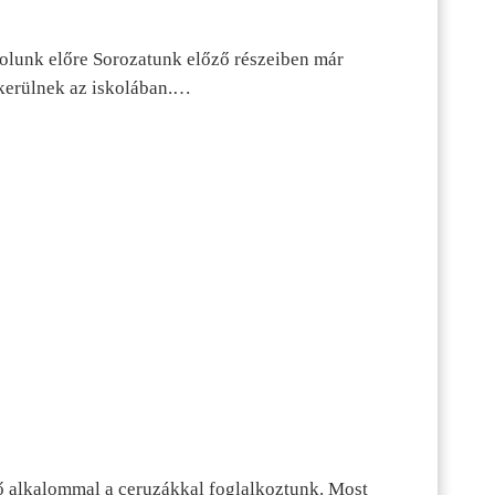
dolunk előre Sorozatunk előző részeiben már
kerülnek az iskolában.…
ő alkalommal a ceruzákkal foglalkoztunk. Most