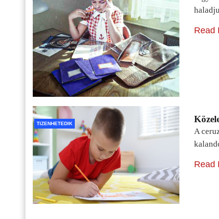
haladj
Read 
Közele
TIZENHETEDIK
A ceru
kaland
Read 