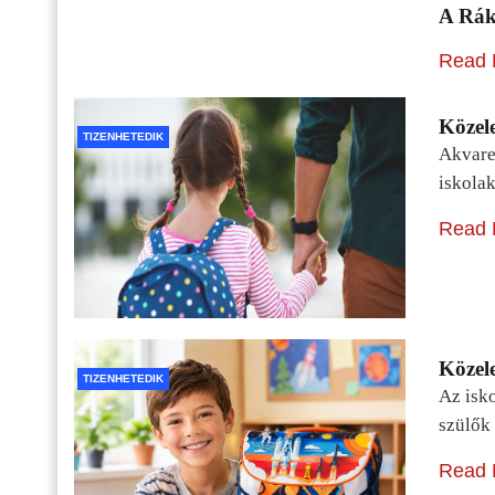
A Rák
Read 
Közele
TIZENHETEDIK
Akvarel
iskolak
Read 
Közele
TIZENHETEDIK
Az isko
szülők 
Read 