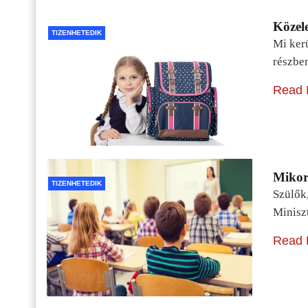
Közele
TIZENHETEDIK
Mi kerü
részbe
Read 
Mikor 
TIZENHETEDIK
Szülők
Minisz
Read 