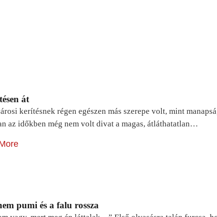
tésen át
árosi kerítésnek régen egészen más szerepe volt, mint manapsá
n az időkben még nem volt divat a magas, átláthatatlan…
More
em pumi és a falu rossza