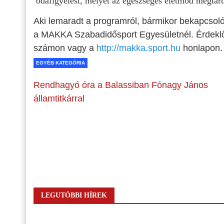
odafigyelést, melyet az egészséges életmód megtartá
Aki lemaradt a programról, bármikor bekapcsolód
a MAKKA Szabadidősport Egyesületnél. Érdeklő
számon vagy a
http://makka.sport.hu
honlapon.
EGYÉB KATEGÓRIA
Rendhagyó óra a Balassiban Fónagy János
államtitkárral
LEGUTÓBBI HÍREK