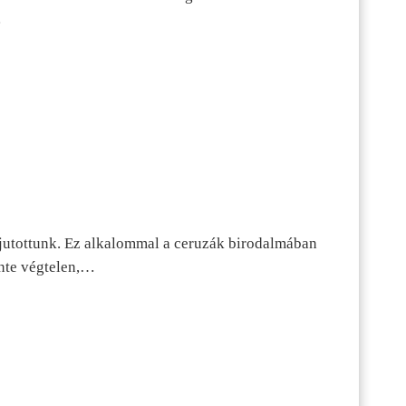
…
jutottunk. Ez alkalommal a ceruzák birodalmában
inte végtelen,…