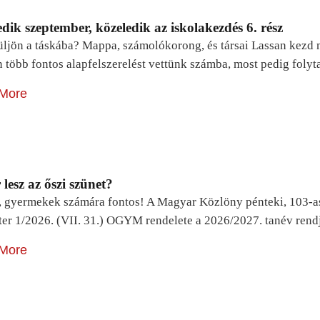
dik szeptember, közeledik az iskolakezdés 6. rész
ljön a táskába? Mappa, számolókorong, és társai Lassan kezd m
n több fontos alapfelszerelést vettünk számba, most pedig foly
More
lesz az őszi szünet?
, gyermekek számára fontos! A Magyar Közlöny pénteki, 103-a
ter 1/2026. (VII. 31.) OGYM rendelete a 2026/2027. tanév rend
More