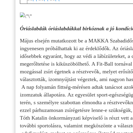
Óriáslabdák óriáslabdákkal birkóznak a jó kondíc
Május elsején mutatkozott be a MAKKA Szabadidőspo
ingyenesen próbálhattak ki az érdeklődők. Az óriásl
idősebbek egyaránt, hogy az védi a lábízületeket, a
megerőltetése is kiküszöbölhető. A Fit-Ball tornával
mozgással zsírt égetnek a résztvevők, melyet erősítő
választották, izomnyújtást végeztek, ami nagyon has
A nap folyamán fittség-mérésen adtak tanácsot azokn
izomzatuk állapotára. Az egyesület sport-egészségüg
terén, s személyre szabottan elmondta a résztvevőkn
ezzel párhuzamosan zsírégetésre lenne-e szükségük,
Tóth Katalin önkormányzati képviselő is részt vett 
további sportolásra, valamint megköszönte a válasz