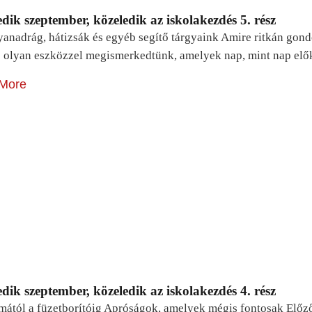
dik szeptember, közeledik az iskolakezdés 5. rész
yanadrág, hátizsák és egyéb segítő tárgyaink Amire ritkán gon
 olyan eszközzel megismerkedtünk, amelyek nap, mint nap elő
More
dik szeptember, közeledik az iskolakezdés 4. rész
mától a füzetborítóig Apróságok, amelyek mégis fontosak Előz