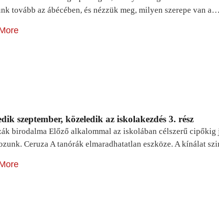
unk tovább az ábécében, és nézzük meg, milyen szerepe van a
More
dik szeptember, közeledik az iskolakezdés 3. rész
zák birodalma Előző alkalommal az iskolában célszerű cipőkig 
ozunk. Ceruza A tanórák elmaradhatatlan eszköze. A kínálat sz
More