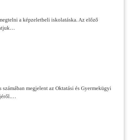
egtelni a képzeletbeli iskolatáska. Az előző
tatjuk…
s számában megjelent az Oktatási és Gyermekügyi
jéről.…