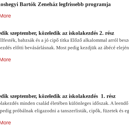
oshegyi Bartók Zeneház legfrissebb programja
More
dik szeptember, közeledik az iskolakezdés 2. rész
lfesték, babzsák és a jó cipő titka Előző alkalommal arról be
ezdés előtti bevásárlásnak. Most pedig kezdjük az ábécé elejé
More
dik szeptember, közeledik az iskolakezdés 1. rész
lakezdés minden család életében különleges időszak. A leendő e
pedig próbálnak eligazodni a tanszerlisták, cipők, füzetek és
More