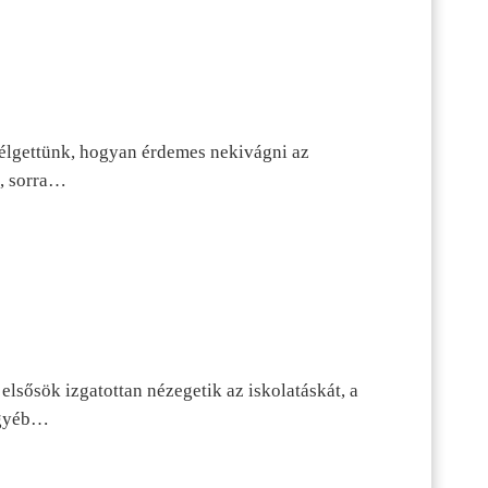
szélgettünk, hogyan érdemes nekivágni az
n, sorra…
lsősök izgatottan nézegetik az iskolatáskát, a
 egyéb…