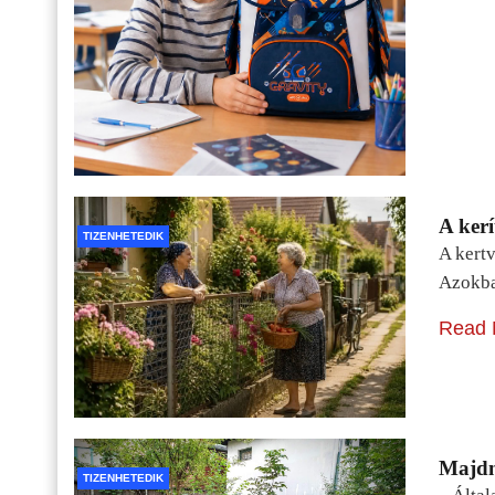
A kerí
TIZENHETEDIK
A kertv
Azokba
Read 
Majdn
TIZENHETEDIK