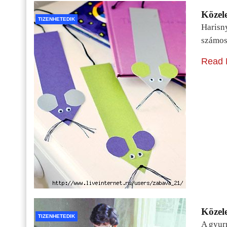
Közele
TIZENHETEDIK
Harisn
számos
Read 
Közele
TIZENHETEDIK
A gyur