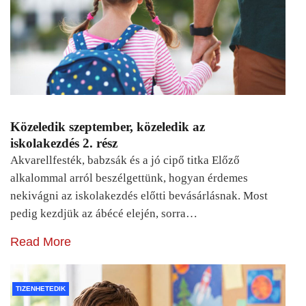
Közeledik szeptember, közeledik az
iskolakezdés 2. rész
Akvarellfesték, babzsák és a jó cipő titka Előző
alkalommal arról beszélgettünk, hogyan érdemes
nekivágni az iskolakezdés előtti bevásárlásnak. Most
pedig kezdjük az ábécé elején, sorra…
Read More
TIZENHETEDIK