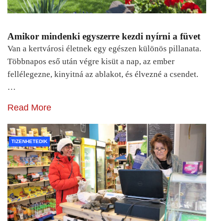
Amikor mindenki egyszerre kezdi nyírni a füvet
Van a kertvárosi életnek egy egészen különös pillanata.
Többnapos eső után végre kisüt a nap, az ember
fellélegezne, kinyitná az ablakot, és élvezné a csendet.
…
Read More
TIZENHETEDIK