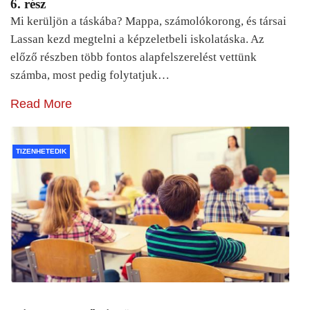
6. rész
Mi kerüljön a táskába? Mappa, számolókorong, és társai
Lassan kezd megtelni a képzeletbeli iskolatáska. Az
előző részben több fontos alapfelszerelést vettünk
számba, most pedig folytatjuk…
Read More
TIZENHETEDIK