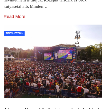
nevüket nem is tudjuk. Közéjük tartozik az örök
kutyasétáltató. Minden…
Read More
TIZENHETEDIK