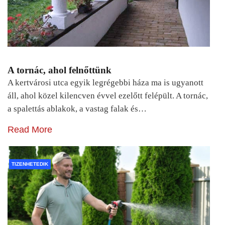
A tornác, ahol felnőttünk
A kertvárosi utca egyik legrégebbi háza ma is ugyanott
áll, ahol közel kilencven évvel ezelőtt felépült. A tornác,
a spalettás ablakok, a vastag falak és…
Read More
TIZENHETEDIK