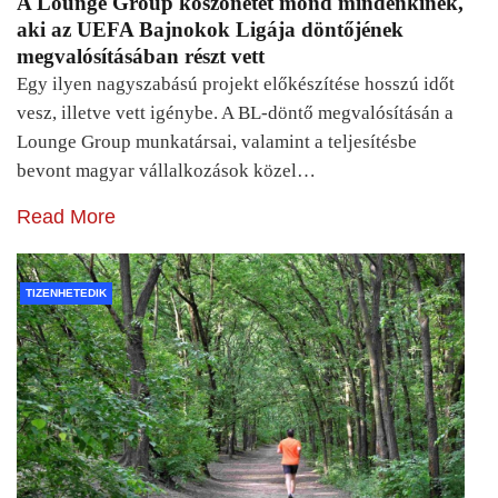
A Lounge Group köszönetet mond mindenkinek,
aki az UEFA Bajnokok Ligája döntőjének
megvalósításában részt vett
Egy ilyen nagyszabású projekt előkészítése hosszú időt
vesz, illetve vett igénybe. A BL-döntő megvalósításán a
Lounge Group munkatársai, valamint a teljesítésbe
bevont magyar vállalkozások közel…
Read More
TIZENHETEDIK