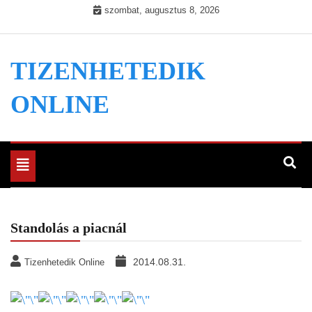
Skip
szombat, augusztus 8, 2026
to
content
TIZENHETEDIK
ONLINE
Toggle
navigation
Standolás a piacnál
2014.08.31.
Tizenhetedik Online