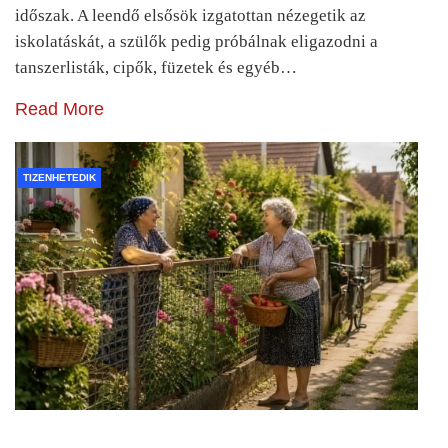
időszak. A leendő elsősök izgatottan nézegetik az
iskolatáskát, a szülők pedig próbálnak eligazodni a
tanszerlisták, cipők, füzetek és egyéb…
Read More
TIZENHETEDIK