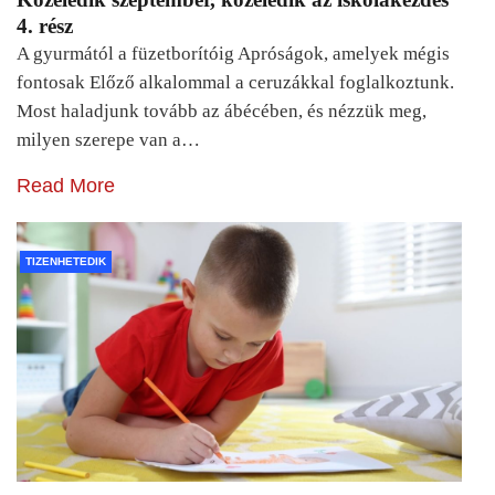
4. rész
A gyurmától a füzetborítóig Apróságok, amelyek mégis
fontosak Előző alkalommal a ceruzákkal foglalkoztunk.
Most haladjunk tovább az ábécében, és nézzük meg,
milyen szerepe van a…
Read More
TIZENHETEDIK