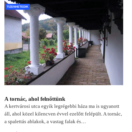
TIZENHETEDIK
A tornác, ahol felnőttünk
A kertvárosi utca egyik legrégebbi háza ma is ugyanott
áll, ahol közel kilencven évvel ezelőtt felépült. A tornác,
a spalettás ablakok, a vastag falak és…