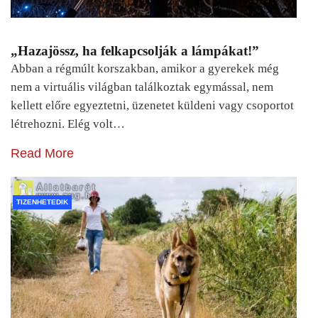
„Hazajössz, ha felkapcsolják a lámpákat!”
Abban a régmúlt korszakban, amikor a gyerekek még
nem a virtuális világban találkoztak egymással, nem
kellett előre egyeztetni, üzenetet küldeni vagy csoportot
létrehozni. Elég volt…
Read More
TIZENHETEDIK