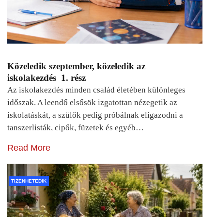
Közeledik szeptember, közeledik az
iskolakezdés 1. rész
Az iskolakezdés minden család életében különleges
időszak. A leendő elsősök izgatottan nézegetik az
iskolatáskát, a szülők pedig próbálnak eligazodni a
tanszerlisták, cipők, füzetek és egyéb…
Read More
TIZENHETEDIK