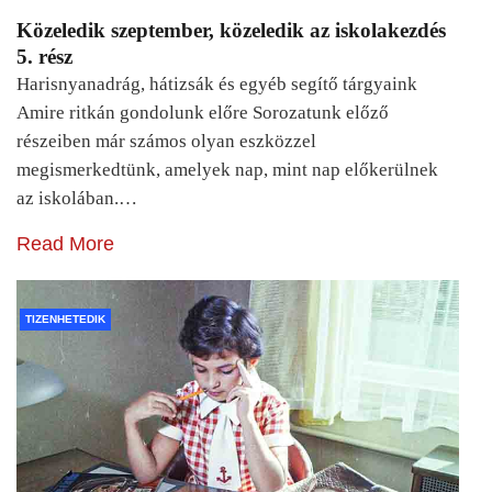
Közeledik szeptember, közeledik az iskolakezdés
5. rész
Harisnyanadrág, hátizsák és egyéb segítő tárgyaink
Amire ritkán gondolunk előre Sorozatunk előző
részeiben már számos olyan eszközzel
megismerkedtünk, amelyek nap, mint nap előkerülnek
az iskolában.…
Read More
TIZENHETEDIK