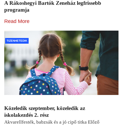
A Rákoshegyi Bartók Zeneház legfrissebb
programja
Read More
TIZENHETEDIK
Közeledik szeptember, közeledik az
iskolakezdés 2. rész
Akvarellfesték, babzsák és a jó cipő titka Előző