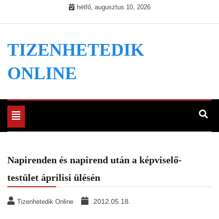
Skip
hétfő, augusztus 10, 2026
to
content
TIZENHETEDIK
ONLINE
Toggle
navigation
Napirenden és napirend után a képviselő-
testület áprilisi ülésén
2012.05.18.
Tizenhetedik Online