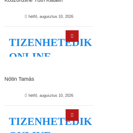
Koszorúsné Tóth Katalin
Nótin Tamás