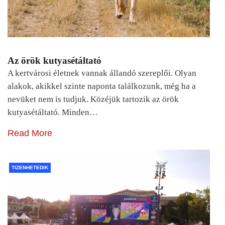
Az örök kutyasétáltató
A kertvárosi életnek vannak állandó szereplői. Olyan
alakok, akikkel szinte naponta találkozunk, még ha a
nevüket nem is tudjuk. Közéjük tartozik az örök
kutyasétáltató. Minden…
Read More
TIZENHETEDIK