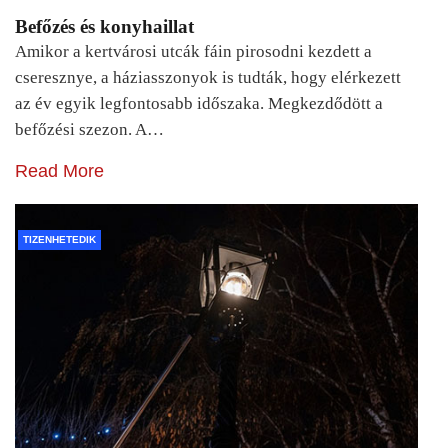
Befőzés és konyhaillat
Amikor a kertvárosi utcák fáin pirosodni kezdett a
cseresznye, a háziasszonyok is tudták, hogy elérkezett
az év egyik legfontosabb időszaka. Megkezdődött a
befőzési szezon. A…
Read More
TIZENHETEDIK