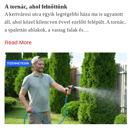
A tornác, ahol felnőttünk
A kertvárosi utca egyik legrégebbi háza ma is ugyanott
áll, ahol közel kilencven évvel ezelőtt felépült. A tornác,
a spalettás ablakok, a vastag falak és…
Read More
TIZENHETEDIK