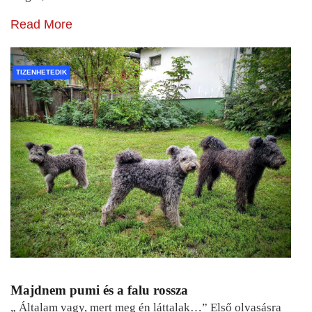
Read More
TIZENHETEDIK
Majdnem pumi és a falu rossza
„ Általam vagy, mert meg én láttalak…” Első olvasásra