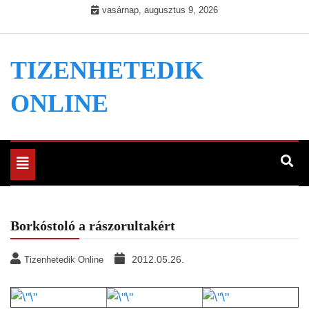
Skip
vasárnap, augusztus 9, 2026
to
content
TIZENHETEDIK
ONLINE
Toggle
navigation
Borkóstoló a rászorultakért
2012.05.26.
Tizenhetedik Online