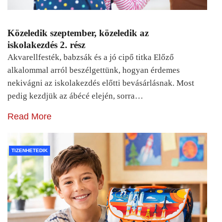
Közeledik szeptember, közeledik az
iskolakezdés 2. rész
Akvarellfesték, babzsák és a jó cipő titka Előző
alkalommal arról beszélgettünk, hogyan érdemes
nekivágni az iskolakezdés előtti bevásárlásnak. Most
pedig kezdjük az ábécé elején, sorra…
Read More
TIZENHETEDIK