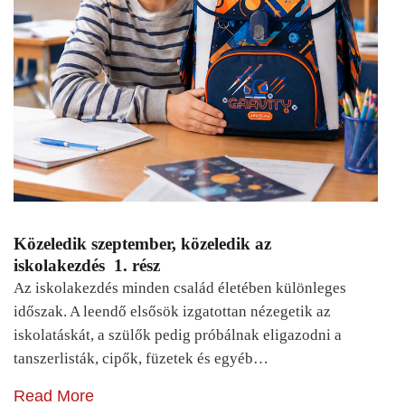
Közeledik szeptember, közeledik az
iskolakezdés 1. rész
Az iskolakezdés minden család életében különleges
időszak. A leendő elsősök izgatottan nézegetik az
iskolatáskát, a szülők pedig próbálnak eligazodni a
tanszerlisták, cipők, füzetek és egyéb…
Read More