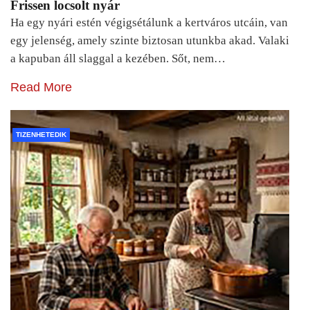
Frissen locsolt nyár
Ha egy nyári estén végigsétálunk a kertváros utcáin, van
egy jelenség, amely szinte biztosan utunkba akad. Valaki
a kapuban áll slaggal a kezében. Sőt, nem…
Read More
TIZENHETEDIK