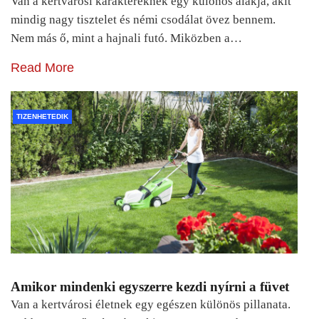
Van a kertvárosi karaktereknek egy különös alakja, akit
mindig nagy tisztelet és némi csodálat övez bennem.
Nem más ő, mint a hajnali futó. Miközben a…
Read More
TIZENHETEDIK
Amikor mindenki egyszerre kezdi nyírni a füvet
Van a kertvárosi életnek egy egészen különös pillanata.