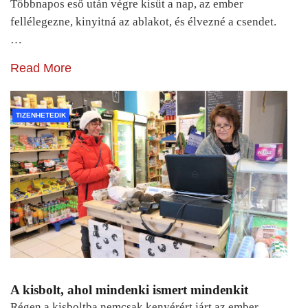
Többnapos eső után végre kisüt a nap, az ember
fellélegezne, kinyitná az ablakot, és élvezné a csendet.
…
Read More
TIZENHETEDIK
A kisbolt, ahol mindenki ismert mindenkit
Régen a kisboltba nemcsak kenyérért járt az ember.