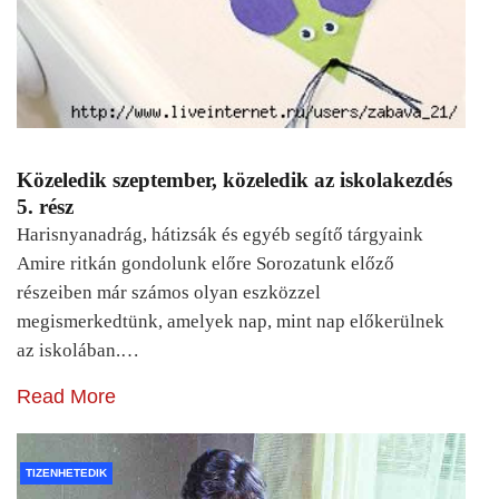
Közeledik szeptember, közeledik az iskolakezdés
5. rész
Harisnyanadrág, hátizsák és egyéb segítő tárgyaink
Amire ritkán gondolunk előre Sorozatunk előző
részeiben már számos olyan eszközzel
megismerkedtünk, amelyek nap, mint nap előkerülnek
az iskolában.…
Read More
TIZENHETEDIK