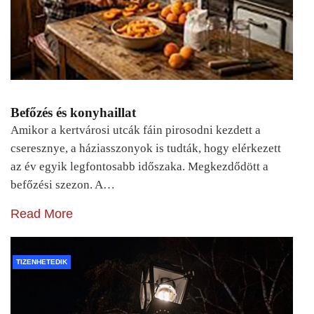
Befőzés és konyhaillat
Amikor a kertvárosi utcák fáin pirosodni kezdett a
cseresznye, a háziasszonyok is tudták, hogy elérkezett
az év egyik legfontosabb időszaka. Megkezdődött a
befőzési szezon. A…
Read More
TIZENHETEDIK