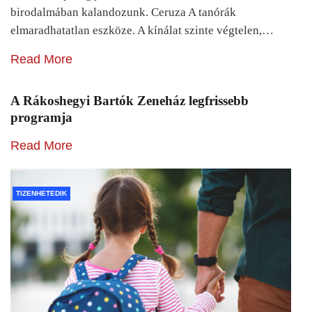
birodalmában kalandozunk. Ceruza A tanórák
elmaradhatatlan eszköze. A kínálat szinte végtelen,…
Read More
A Rákoshegyi Bartók Zeneház legfrissebb
programja
Read More
TIZENHETEDIK