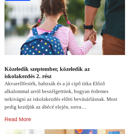
Közeledik szeptember, közeledik az
iskolakezdés 2. rész
Akvarellfesték, babzsák és a jó cipő titka Előző
alkalommal arról beszélgettünk, hogyan érdemes
nekivágni az iskolakezdés előtti bevásárlásnak. Most
pedig kezdjük az ábécé elején, sorra…
Read More