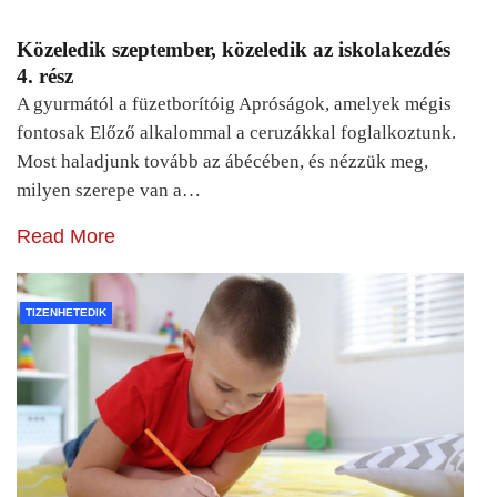
Közeledik szeptember, közeledik az iskolakezdés
4. rész
A gyurmától a füzetborítóig Apróságok, amelyek mégis
fontosak Előző alkalommal a ceruzákkal foglalkoztunk.
Most haladjunk tovább az ábécében, és nézzük meg,
milyen szerepe van a…
Read More
TIZENHETEDIK