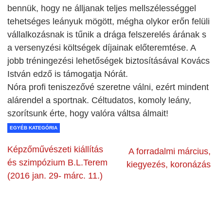
bennük, hogy ne álljanak teljes mellszélességgel
tehetséges leányuk mögött, mégha olykor erőn felüli
vállalkozásnak is tűnik a drága felszerelés árának s
a versenyzési költségek díjainak előteremtése. A
jobb tréningezési lehetőségek biztosításával Kovács
István edző is támogatja Nórát.
Nóra profi teniszezővé szeretne válni, ezért mindent
alárendel a sportnak. Céltudatos, komoly leány,
szorítsunk érte, hogy valóra váltsa álmait!
EGYÉB KATEGÓRIA
Képzőművészeti kiállítás
A forradalmi március,
és szimpózium B.L.Terem
kiegyezés, koronázás
(2016 jan. 29- márc. 11.)