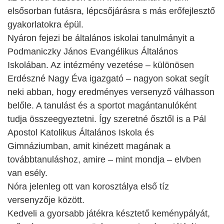
elsősorban futásra, lépcsőjárásra s más erőfejlesztő
gyakorlatokra épül.
Nyáron fejezi be általános iskolai tanulmányit a
Podmaniczky János Evangélikus Általános
Iskolában. Az intézmény vezetése – különösen
Erdészné Nagy Éva igazgató – nagyon sokat segít
neki abban, hogy eredményes versenyző válhasson
belőle. A tanulást és a sportot magántanulóként
tudja összeegyeztetni. Így szeretné ősztől is a Pál
Apostol Katolikus Általános Iskola és
Gimnáziumban, amit kinézett magának a
továbbtanuláshoz, amire – mint mondja – elvben
van esély.
Nóra jelenleg ott van korosztálya első tíz
versenyzője között.
Kedveli a gyorsabb játékra késztető keménypályát,