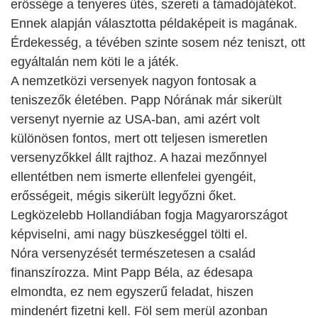
erőssége a tenyeres ütés, szereti a támadójátékot.
Ennek alapján választotta példaképeit is magának.
Érdekesség, a tévében szinte sosem néz teniszt, ott
egyáltalán nem köti le a játék.
A nemzetközi versenyek nagyon fontosak a
teniszezők életében. Papp Nórának már sikerült
versenyt nyernie az USA-ban, ami azért volt
különösen fontos, mert ott teljesen ismeretlen
versenyzőkkel állt rajthoz. A hazai mezőnnyel
ellentétben nem ismerte ellenfelei gyengéit,
erősségeit, mégis sikerült legyőzni őket.
Legközelebb Hollandiában fogja Magyarországot
képviselni, ami nagy büszkeséggel tölti el.
Nóra versenyzését természetesen a család
finanszírozza. Mint Papp Béla, az édesapa
elmondta, ez nem egyszerű feladat, hiszen
mindenért fizetni kell. Föl sem merül azonban