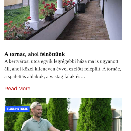
A tornác, ahol felnőttünk
A kertvárosi utca egyik legrégebbi háza ma is ugyanott
áll, ahol közel kilencven évvel ezelőtt felépült. A tornác,
a spalettás ablakok, a vastag falak és…
Read More
TIZENHETEDIK