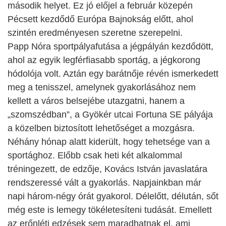
második helyet. Ez jó előjel a február közepén
Pécsett kezdődő Európa Bajnokság előtt, ahol
szintén eredményesen szeretne szerepelni.
Papp Nóra sportpályafutása a jégpályán kezdődött,
ahol az egyik legférfiasabb sportág, a jégkorong
hódolója volt. Aztán egy barátnője révén ismerkedett
meg a tenisszel, amelynek gyakorlásához nem
kellett a város belsejébe utazgatni, hanem a
„szomszédban”, a Gyökér utcai Fortuna SE pályája
a közelben biztosított lehetőséget a mozgásra.
Néhány hónap alatt kiderült, hogy tehetsége van a
sportághoz. Előbb csak heti két alkalommal
tréningezett, de edzője, Kovács István javaslatára
rendszeressé vált a gyakorlás. Napjainkban már
napi három-négy órát gyakorol. Délelőtt, délután, sőt
még este is lemegy tökéletesíteni tudását. Emellett
az erőnléti edzések sem maradhatnak el, ami