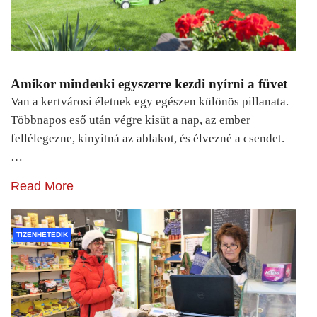
Amikor mindenki egyszerre kezdi nyírni a füvet
Van a kertvárosi életnek egy egészen különös pillanata.
Többnapos eső után végre kisüt a nap, az ember
fellélegezne, kinyitná az ablakot, és élvezné a csendet.
…
Read More
TIZENHETEDIK