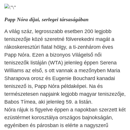
Papp Nóra díjai, serlegei társaságában
A világ száz, legrosszabb esetben 200 legjobb
teniszezője közé szeretné fölverekedni magát a
rákoskeresztúri fiatal hölgy, a ti-zenhárom éves
Papp Nóra. Ezen a bizonyos Világelső női
teniszezők listáján (WTA) jelenleg éppen Serena
Williams az első, s ott vannak a mezőnyben Maria
Sharapova orosz és Eugenie Bouchard kanadai
teniszező is, Papp Nóra példaképei. Na és
természetesen napjaink legjobb magyar teniszezője,
Babos Tímea, aki jelenleg 59. a listán.
Nóra rájuk is figyelve éppen a napokban szerzett két
ezüstérmet korosztálya országos bajnokságán,
egyéniben és párosban is elérte a nagyszerű