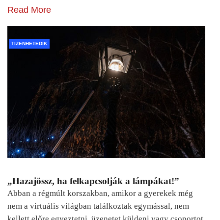
Read More
TIZENHETEDIK
„Hazajössz, ha felkapcsolják a lámpákat!”
Abban a régmúlt korszakban, amikor a gyerekek még
nem a virtuális világban találkoztak egymással, nem
kellett előre egyeztetni, üzenetet küldeni vagy csoportot