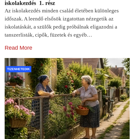
iskolakezdés 1. rész
Az iskolakezdés minden család életében különleges
időszak. A leendő elsősök izgatottan nézegetik az
iskolatáskát, a szülők pedig próbálnak eligazodni a
tanszerlisták, cipők, füzetek és egyéb…
Read More
TIZENHETEDIK