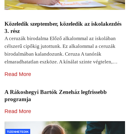
Közeledik szeptember, közeledik az iskolakezdés
3. rész
A ceruzák birodalma Előző alkalommal az iskolában
célszerű cipőkig jutottunk. Ez alkalommal a ceruzák
birodalmában kalandozunk. Ceruza A tanórák
elmaradhatatlan eszköze. A kínálat szinte végtelen,…
Read More
A Rákoshegyi Bartók Zeneház legfrissebb
programja
Read More
TIZENHETEDIK