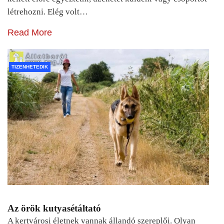
létrehozni. Elég volt…
Read More
TIZENHETEDIK
Az örök kutyasétáltató
A kertvárosi életnek vannak állandó szereplői. Olyan