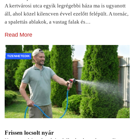
A kertvárosi utca egyik legrégebbi háza ma is ugyanott
áll, ahol közel kilencven évvel ezelőtt felépült. A tornác,
a spalettás ablakok, a vastag falak és…
Read More
TIZENHETEDIK
Frissen locsolt nyár