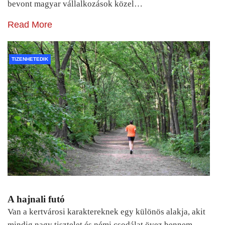
bevont magyar vállalkozások közel…
Read More
TIZENHETEDIK
A hajnali futó
Van a kertvárosi karaktereknek egy különös alakja, akit
mindig nagy tisztelet és némi csodálat övez bennem.