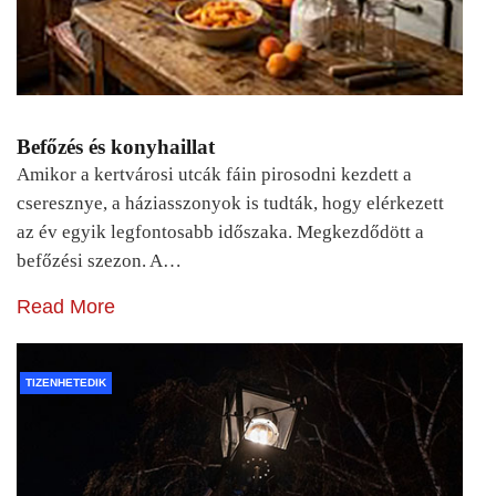
Befőzés és konyhaillat
Amikor a kertvárosi utcák fáin pirosodni kezdett a
cseresznye, a háziasszonyok is tudták, hogy elérkezett
az év egyik legfontosabb időszaka. Megkezdődött a
befőzési szezon. A…
Read More
TIZENHETEDIK