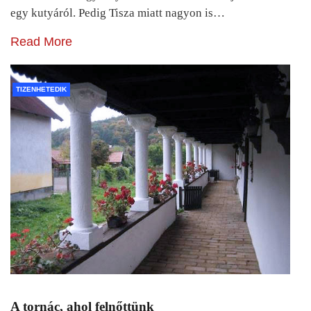
egy kutyáról. Pedig Tisza miatt nagyon is…
Read More
TIZENHETEDIK
A tornác, ahol felnőttünk