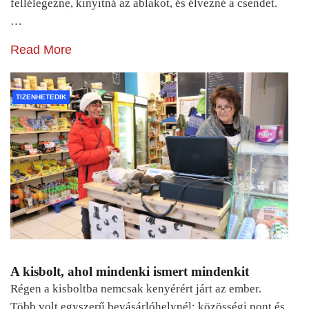
fellélegezne, kinyitná az ablakot, és élvezné a csendet.
…
Read More
TIZENHETEDIK
A kisbolt, ahol mindenki ismert mindenkit
Régen a kisboltba nemcsak kenyérért járt az ember.
Több volt egyszerű bevásárlóhelynél: közösségi pont és