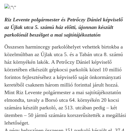
Riz Levente polgármester és Petrőczy Dániel képviselő
az Újlak utca 5. számú ház előtti, újonnan készült
parkolónál beszélget a mai sajtótájékoztatón
Összesen harmincegy parkolóhelyet vehettek birtokba a
közelmúltban az Újlak utca 5. és a Tabán utca 8. számú
ház környékén lakók. A Petrőczy Dániel képviselő
körzetében elkészült gépkocsi parkolók közel 10 millió
forintos fejlesztéséhez a képviselő saját önkormányzati
keretéből csaknem három millió forinttal járult hozzá.
Mint Riz Levente polgármester a mai sajtótájékoztatón
elmondta, tavaly a Borsó utca 64. környékén 20 kocsi
számára készült parkoló, az 513. utcában pedig – két
ütemben – 50 jármű számára korszerűsítették a megállási
lehetőséget.
A négy helyszínen összesen 151 parkoló készült el, 37,4