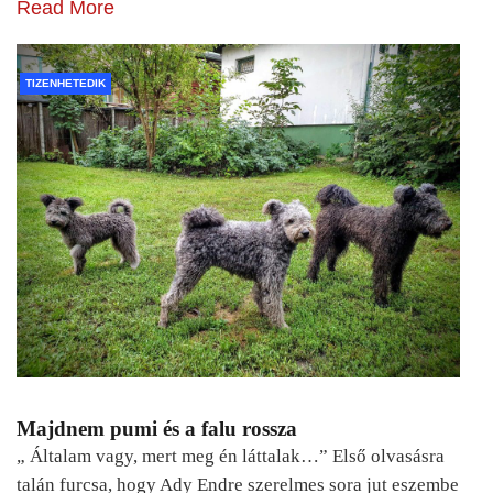
Read More
TIZENHETEDIK
Majdnem pumi és a falu rossza
„ Általam vagy, mert meg én láttalak…” Első olvasásra
talán furcsa, hogy Ady Endre szerelmes sora jut eszembe