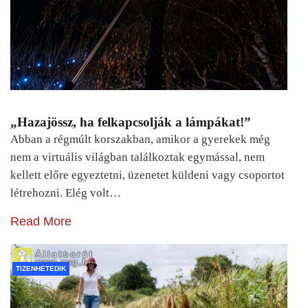
„Hazajössz, ha felkapcsolják a lámpákat!”
Abban a régmúlt korszakban, amikor a gyerekek még
nem a virtuális világban találkoztak egymással, nem
kellett előre egyeztetni, üzenetet küldeni vagy csoportot
létrehozni. Elég volt…
Read More
TIZENHETEDIK