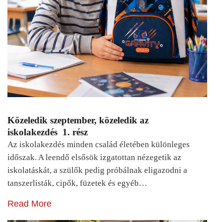
Közeledik szeptember, közeledik az
iskolakezdés 1. rész
Az iskolakezdés minden család életében különleges
időszak. A leendő elsősök izgatottan nézegetik az
iskolatáskát, a szülők pedig próbálnak eligazodni a
tanszerlisták, cipők, füzetek és egyéb…
Read More