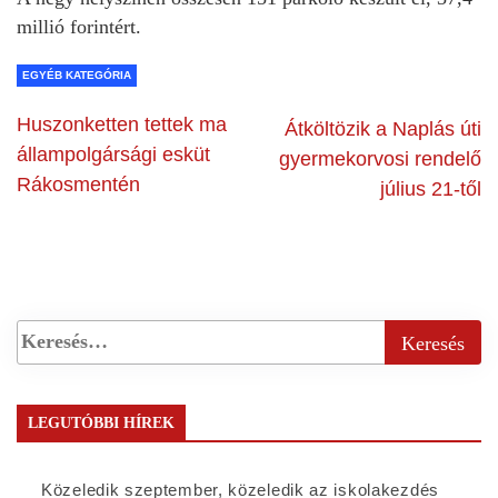
millió forintért.
EGYÉB KATEGÓRIA
Huszonketten tettek ma
Átköltözik a Naplás úti
állampolgársági esküt
gyermekorvosi rendelő
Rákosmentén
július 21-től
LEGUTÓBBI HÍREK
Közeledik szeptember, közeledik az iskolakezdés