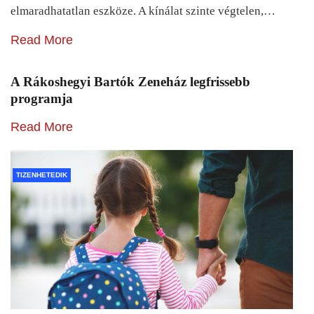
elmaradhatatlan eszköze. A kínálat szinte végtelen,…
Read More
A Rákoshegyi Bartók Zeneház legfrissebb
programja
Read More
TIZENHETEDIK