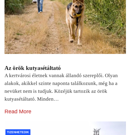
Az örök kutyasétáltató
A kertvárosi életnek vannak állandó szereplői. Olyan
alakok, akikkel szinte naponta találkozunk, még ha a
nevüket nem is tudjuk. Közéjük tartozik az örök
kutyasétáltató. Minden…
Read More
TIZENHETEDIK