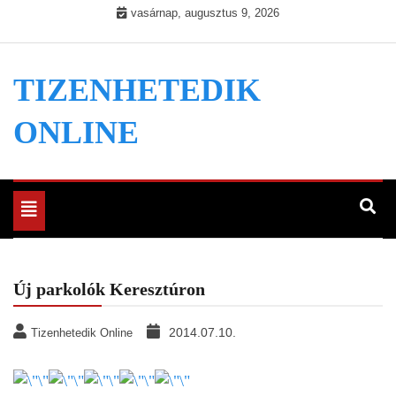
Skip
vasárnap, augusztus 9, 2026
to
content
TIZENHETEDIK
ONLINE
Toggle
navigation
Új parkolók Keresztúron
2014.07.10.
Tizenhetedik Online