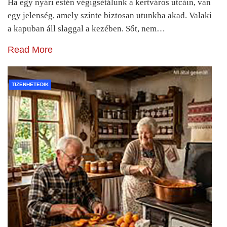
Ha egy nyári estén végigsétálunk a kertváros utcáin, van
egy jelenség, amely szinte biztosan utunkba akad. Valaki
a kapuban áll slaggal a kezében. Sőt, nem…
Read More
TIZENHETEDIK