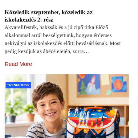
Közeledik szeptember, közeledik az
iskolakezdés 2. rész
Akvarellfesték, babzsák és a jó cipő titka Előző
alkalommal arról beszélgettünk, hogyan érdemes
nekivágni az iskolakezdés előtti bevásárlásnak. Most
pedig kezdjük az ábécé elején, sorra…
Read More
TIZENHETEDIK