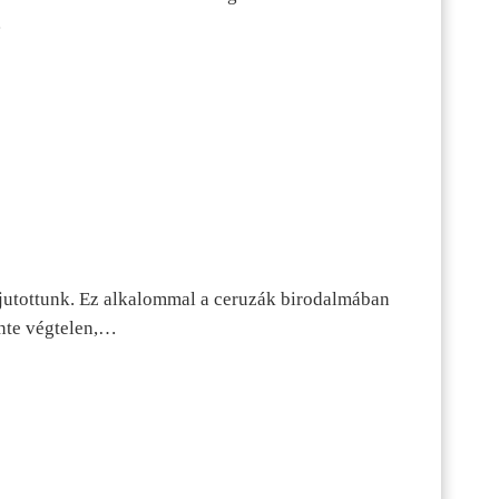
…
jutottunk. Ez alkalommal a ceruzák birodalmában
inte végtelen,…