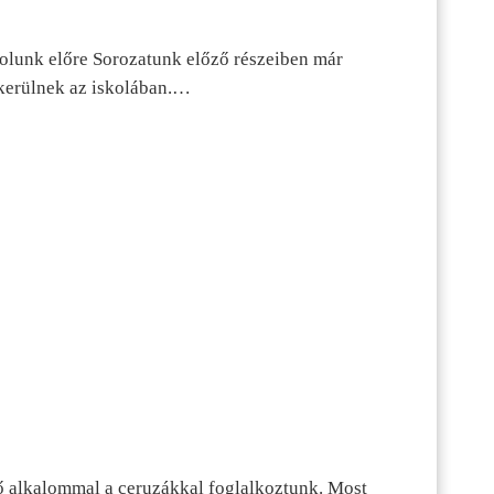
dolunk előre Sorozatunk előző részeiben már
kerülnek az iskolában.…
ő alkalommal a ceruzákkal foglalkoztunk. Most