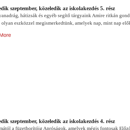
dik szeptember, közeledik az iskolakezdés 5. rész
yanadrág, hátizsák és egyéb segítő tárgyaink Amire ritkán gon
 olyan eszközzel megismerkedtünk, amelyek nap, mint nap elő
More
dik szeptember, közeledik az iskolakezdés 4. rész
mától a füzetborítóig Apróságok, amelyek mégis fontosak Előz