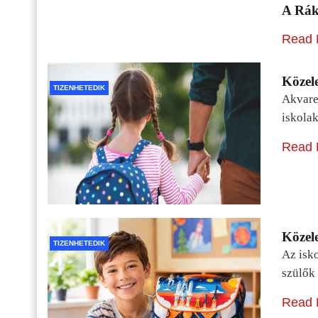
A Rák
Read 
Közele
TIZENHETEDIK
Akvarel
iskolak
Read 
Közele
TIZENHETEDIK
Az isko
szülők 
Read 