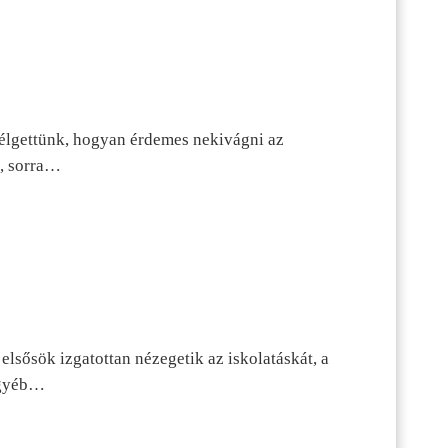
szélgettünk, hogyan érdemes nekivágni az
n, sorra…
lsősök izgatottan nézegetik az iskolatáskát, a
 egyéb…