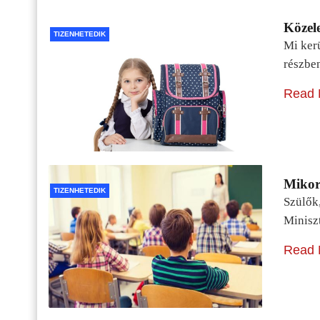
Közele
TIZENHETEDIK
Mi kerü
részbe
Read 
Mikor 
TIZENHETEDIK
Szülők
Minisz
Read 