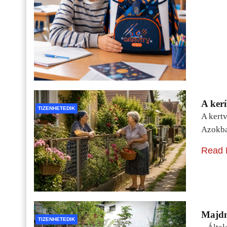
A kerí
TIZENHETEDIK
A kertv
Azokba
Read 
Majdn
TIZENHETEDIK