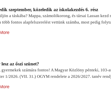
dik szeptember, közeledik az iskolakezdés 6. rész
ljön a táskába? Mappa, számolókorong, és társai Lassan kezd m
n több fontos alapfelszerelést vettünk számba, most pedig foly
More
lesz az őszi szünet?
, gyermekek számára fontos! A Magyar Közlöny pénteki, 103-a
ter 1/2026. (VII. 31.) OGYM rendelete a 2026/2027. tanév rend
More