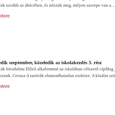
unk tovább az ábécében, és nézzük meg, milyen szerepe van a
More
dik szeptember, közeledik az iskolakezdés 3. rész
zák birodalma Előző alkalommal az iskolában célszerű cipőkig 
ozunk. Ceruza A tanórák elmaradhatatlan eszköze. A kínálat sz
More