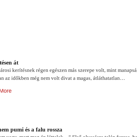
tésen át
árosi kerítésnek régen egészen más szerepe volt, mint manapsá
n az időkben még nem volt divat a magas, átláthatatlan…
More
em pumi és a falu rossza