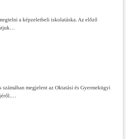
egtelni a képzeletbeli iskolatáska. Az előző
tatjuk…
s számában megjelent az Oktatási és Gyermekügyi
jéről.…