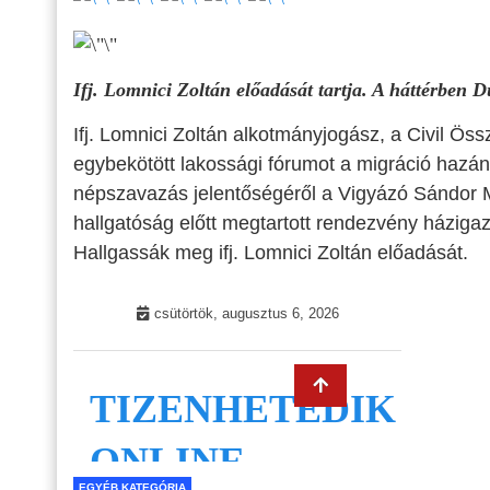
Ifj. Lomnici Zoltán előadását tartja. A háttérben 
Ifj. Lomnici Zoltán alkotmányjogász, a Civil Ös
egybekötött lakossági fórumot a migráció hazánka
népszavazás jelentőségéről a Vigyázó Sándor 
hallgatóság előtt megtartott rendezvény háziga
Hallgassák meg ifj. Lomnici Zoltán előadását.
EGYÉB KATEGÓRIA