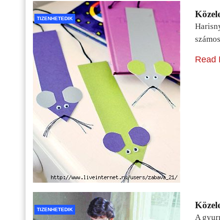
Közele
TIZENHETEDIK
Harisn
számos
Read 
Közele
TIZENHETEDIK
A gyur