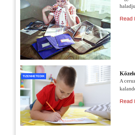
haladj
Read 
Közele
TIZENHETEDIK
A ceru
kaland
Read 