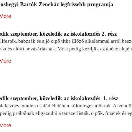
oshegyi Bartók Zeneház legfrissebb programja
More
dik szeptember, közeledik az iskolakezdés 2. rész
lfesték, babzsák és a jó cipő titka Előző alkalommal arról be
ezdés előtti bevásárlásnak. Most pedig kezdjük az ábécé elejé
More
dik szeptember, közeledik az iskolakezdés 1. rész
lakezdés minden család életében különleges időszak. A leendő e
pedig próbálnak eligazodni a tanszerlisták, cipők, füzetek és
More