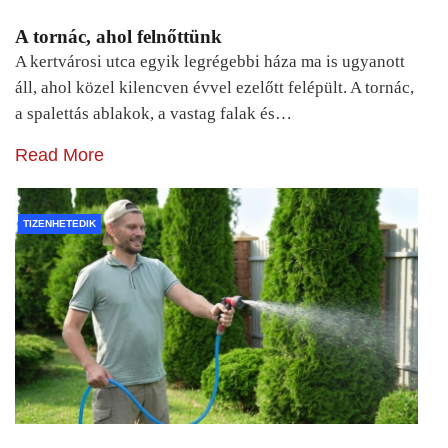
A tornác, ahol felnőttünk
A kertvárosi utca egyik legrégebbi háza ma is ugyanott
áll, ahol közel kilencven évvel ezelőtt felépült. A tornác,
a spalettás ablakok, a vastag falak és…
Read More
TIZENHETEDIK