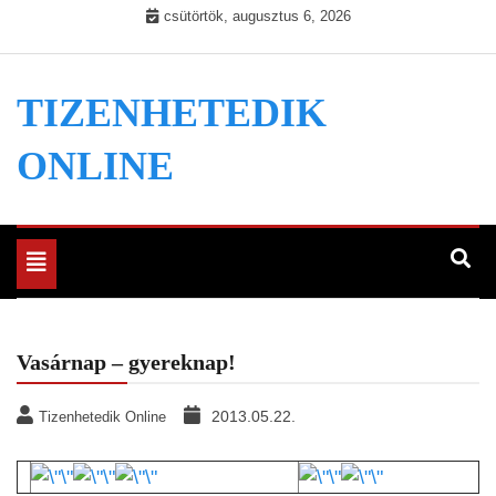
Skip
csütörtök, augusztus 6, 2026
to
content
TIZENHETEDIK
ONLINE
Toggle
navigation
Vasárnap – gyereknap!
2013.05.22.
Tizenhetedik Online