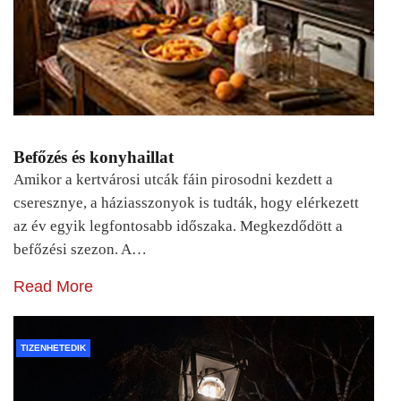
Befőzés és konyhaillat
Amikor a kertvárosi utcák fáin pirosodni kezdett a
cseresznye, a háziasszonyok is tudták, hogy elérkezett
az év egyik legfontosabb időszaka. Megkezdődött a
befőzési szezon. A…
Read More
TIZENHETEDIK