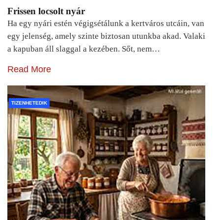
Frissen locsolt nyár
Ha egy nyári estén végigsétálunk a kertváros utcáin, van
egy jelenség, amely szinte biztosan utunkba akad. Valaki
a kapuban áll slaggal a kezében. Sőt, nem…
Read More
TIZENHETEDIK