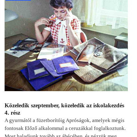
Közeledik szeptember, közeledik az iskolakezdés
4. rész
A gyurmától a füzetborítóig Apróságok, amelyek mégis
fontosak Előző alkalommal a ceruzákkal foglalkoztunk.
Most haladjunk tovább az ábécében, és nézzük meg,