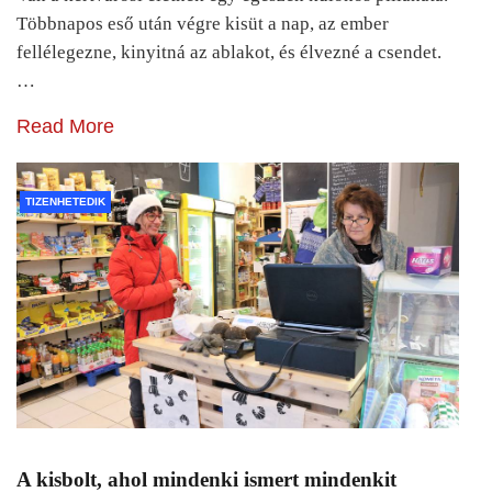
Többnapos eső után végre kisüt a nap, az ember
fellélegezne, kinyitná az ablakot, és élvezné a csendet.
…
Read More
TIZENHETEDIK
A kisbolt, ahol mindenki ismert mindenkit