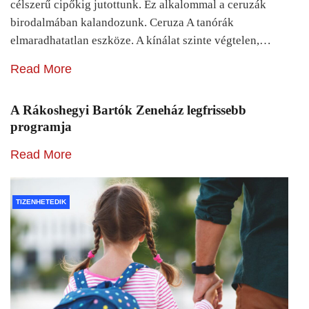
célszerű cipőkig jutottunk. Ez alkalommal a ceruzák
birodalmában kalandozunk. Ceruza A tanórák
elmaradhatatlan eszköze. A kínálat szinte végtelen,…
Read More
A Rákoshegyi Bartók Zeneház legfrissebb
programja
Read More
TIZENHETEDIK