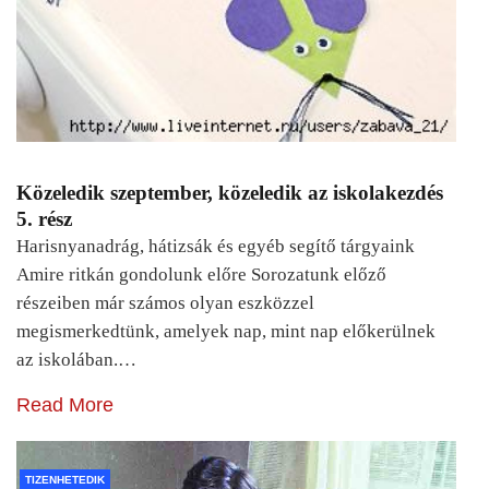
Közeledik szeptember, közeledik az iskolakezdés
5. rész
Harisnyanadrág, hátizsák és egyéb segítő tárgyaink
Amire ritkán gondolunk előre Sorozatunk előző
részeiben már számos olyan eszközzel
megismerkedtünk, amelyek nap, mint nap előkerülnek
az iskolában.…
Read More
TIZENHETEDIK