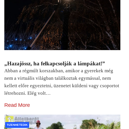
„Hazajössz, ha felkapcsolják a lámpákat!”
Abban a régmúlt korszakban, amikor a gyerekek még
nem a virtuális világban találkoztak egymással, nem
kellett előre egyeztetni, üzenetet küldeni vagy csoportot
létrehozni. Elég volt…
Read More
TIZENHETEDIK