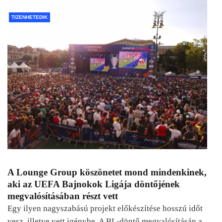
TIZENHETEDIK
A Lounge Group köszönetet mond mindenkinek,
aki az UEFA Bajnokok Ligája döntőjének
megvalósításában részt vett
Egy ilyen nagyszabású projekt előkészítése hosszú időt
vesz, illetve vett igénybe. A BL-döntő megvalósításán a