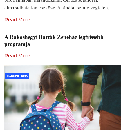
birodalmában kalandozunk. Ceruza A tanórák
elmaradhatatlan eszköze. A kínálat szinte végtelen,…
Read More
A Rákoshegyi Bartók Zeneház legfrissebb
programja
Read More
TIZENHETEDIK