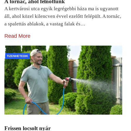
A tornác, ahol felnőttünk
A kertvárosi utca egyik legrégebbi háza ma is ugyanott
áll, ahol közel kilencven évvel ezelőtt felépült. A tornác,
a spalettás ablakok, a vastag falak és…
Read More
TIZENHETEDIK
Frissen locsolt nyár