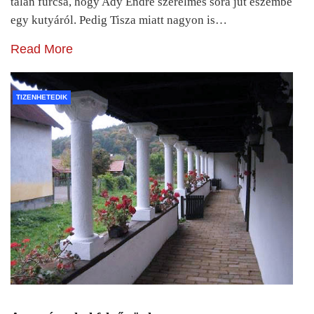
talán furcsa, hogy Ady Endre szerelmes sora jut eszembe
egy kutyáról. Pedig Tisza miatt nagyon is…
Read More
TIZENHETEDIK