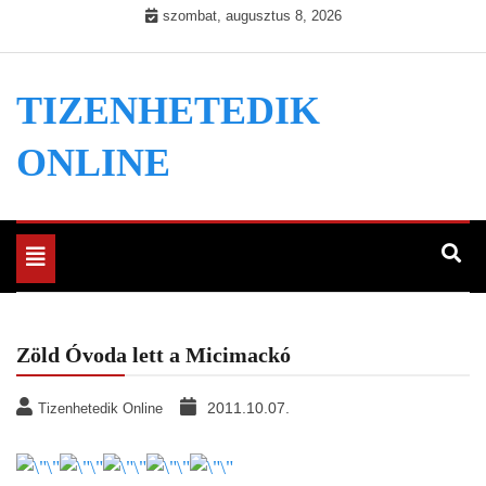
Skip
szombat, augusztus 8, 2026
to
content
TIZENHETEDIK
ONLINE
Toggle
navigation
Zöld Óvoda lett a Micimackó
2011.10.07.
Tizenhetedik Online