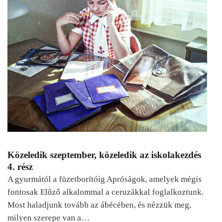
Közeledik szeptember, közeledik az iskolakezdés
4. rész
A gyurmától a füzetborítóig Apróságok, amelyek mégis
fontosak Előző alkalommal a ceruzákkal foglalkoztunk.
Most haladjunk tovább az ábécében, és nézzük meg,
milyen szerepe van a…