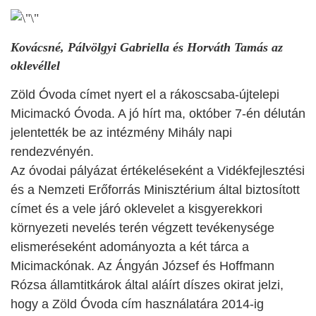
Kovácsné, Pálvölgyi Gabriella és Horváth Tamás az
oklevéllel
Zöld Óvoda címet nyert el a rákoscsaba-újtelepi
Micimackó Óvoda. A jó hírt ma, október 7-én délután
jelentették be az intézmény Mihály napi
rendezvényén.
Az óvodai pályázat értékeléseként a Vidékfejlesztési
és a Nemzeti Erőforrás Minisztérium által biztosított
címet és a vele járó oklevelet a kisgyerekkori
környezeti nevelés terén végzett tevékenysége
elismeréseként adományozta a két tárca a
Micimackónak. Az Ángyán József és Hoffmann
Rózsa államtitkárok által aláírt díszes okirat jelzi,
hogy a Zöld Óvoda cím használatára 2014-ig