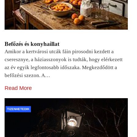
Befőzés és konyhaillat
Amikor a kertvárosi utcák fáin pirosodni kezdett a
cseresznye, a háziasszonyok is tudták, hogy elérkezett
az év egyik legfontosabb időszaka. Megkezdődött a
befőzési szezon. A…
Read More
TIZENHETEDIK