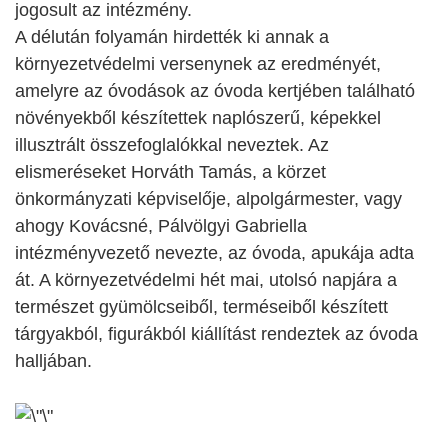
jogosult az intézmény.
A délután folyamán hirdették ki annak a
környezetvédelmi versenynek az eredményét,
amelyre az óvodások az óvoda kertjében található
növényekből készítettek naplószerű, képekkel
illusztrált összefoglalókkal neveztek. Az
elismeréseket Horváth Tamás, a körzet
önkormányzati képviselője, alpolgármester, vagy
ahogy Kovácsné, Pálvölgyi Gabriella
intézményvezető nevezte, az óvoda, apukája adta
át. A környezetvédelmi hét mai, utolsó napjára a
természet gyümölcseiből, terméseiből készített
tárgyakból, figurákból kiállítást rendeztek az óvoda
halljában.