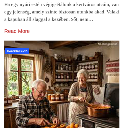
Ha egy nyári estén végigsétálunk a kertváros utcáin, van
egy jelenség, amely szinte biztosan utunkba akad. Valaki
a kapuban áll slaggal a kezében. Sőt, nem…
Read More
TIZENHETEDIK