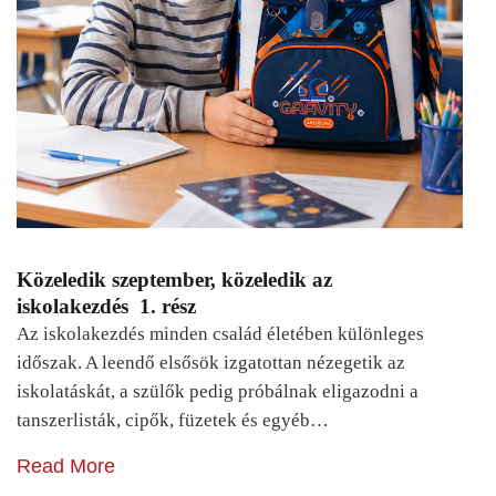
Közeledik szeptember, közeledik az
iskolakezdés 1. rész
Az iskolakezdés minden család életében különleges
időszak. A leendő elsősök izgatottan nézegetik az
iskolatáskát, a szülők pedig próbálnak eligazodni a
tanszerlisták, cipők, füzetek és egyéb…
Read More