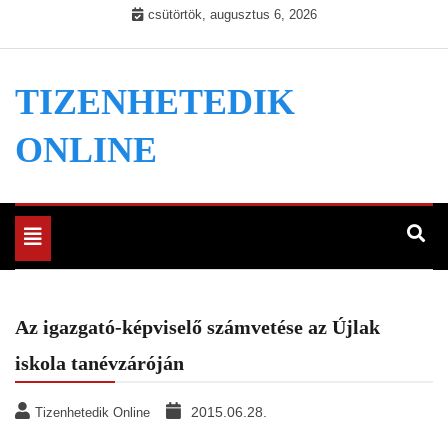
Skip
csütörtök, augusztus 6, 2026
to
content
TIZENHETEDIK
ONLINE
Toggle
navigation
Az igazgató-képviselő számvetése az Újlak
iskola tanévzáróján
2015.06.28.
Tizenhetedik Online