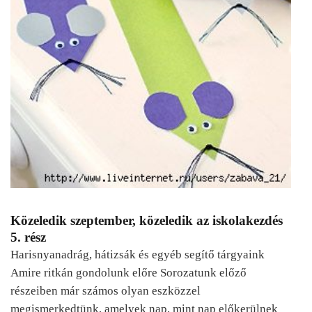
Közeledik szeptember, közeledik az iskolakezdés
5. rész
Harisnyanadrág, hátizsák és egyéb segítő tárgyaink
Amire ritkán gondolunk előre Sorozatunk előző
részeiben már számos olyan eszközzel
megismerkedtünk, amelyek nap, mint nap előkerülnek