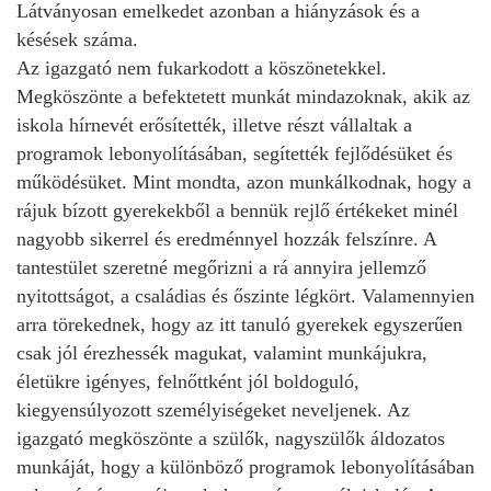
Látványosan emelkedet azonban a hiányzások és a
késések száma.
Az igazgató nem fukarkodott a köszönetekkel.
Megköszönte a befektetett munkát mindazoknak, akik az
iskola hírnevét erősítették, illetve részt vállaltak a
programok lebonyolításában, segítették fejlődésüket és
működésüket. Mint mondta, azon munkálkodnak, hogy a
rájuk bízott gyerekekből a bennük rejlő értékeket minél
nagyobb sikerrel és eredménnyel hozzák felszínre. A
tantestület szeretné megőrizni a rá annyira jellemző
nyitottságot, a családias és őszinte légkört. Valamennyien
arra törekednek, hogy az itt tanuló gyerekek egyszerűen
csak jól érezhessék magukat, valamint munkájukra,
életükre igényes, felnőttként jól boldoguló,
kiegyensúlyozott személyiségeket neveljenek. Az
igazgató megköszönte a szülők, nagyszülők áldozatos
munkáját, hogy a különböző programok lebonyolításában