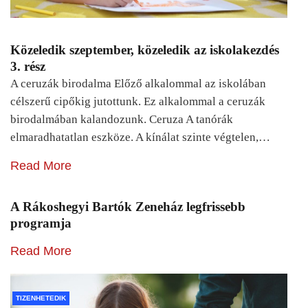
Közeledik szeptember, közeledik az iskolakezdés
3. rész
A ceruzák birodalma Előző alkalommal az iskolában
célszerű cipőkig jutottunk. Ez alkalommal a ceruzák
birodalmában kalandozunk. Ceruza A tanórák
elmaradhatatlan eszköze. A kínálat szinte végtelen,…
Read More
A Rákoshegyi Bartók Zeneház legfrissebb
programja
Read More
TIZENHETEDIK