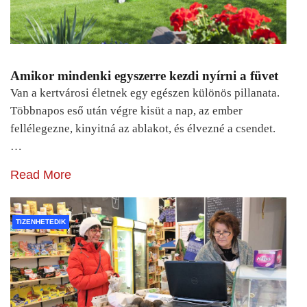
Amikor mindenki egyszerre kezdi nyírni a füvet
Van a kertvárosi életnek egy egészen különös pillanata.
Többnapos eső után végre kisüt a nap, az ember
fellélegezne, kinyitná az ablakot, és élvezné a csendet.
…
Read More
TIZENHETEDIK