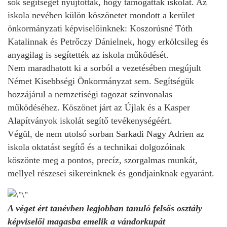
sok segítséget nyújtottak, hogy támogatták iskolát. Az
iskola nevében külön köszönetet mondott a kerület
önkormányzati képviselőinknek: Koszorúsné Tóth
Katalinnak és Petrőczy Dánielnek, hogy erkölcsileg és
anyagilag is segítették az iskola működését.
Nem maradhatott ki a sorból a vezetésében megújult
Német Kisebbségi Önkormányzat sem. Segítségük
hozzájárul a nemzetiségi tagozat színvonalas
működéséhez. Köszönet járt az Újlak és a Kasper
Alapítványok iskolát segítő tevékenységéért.
Végül, de nem utolsó sorban Sarkadi Nagy Adrien az
iskola oktatást segítő és a technikai dolgozóinak
köszönte meg a pontos, precíz, szorgalmas munkát,
mellyel részesei sikereinknek és gondjainknak egyaránt.
A véget ért tanévben legjobban tanuló felsős osztály
képviselői magasba emelik a vándorkupát