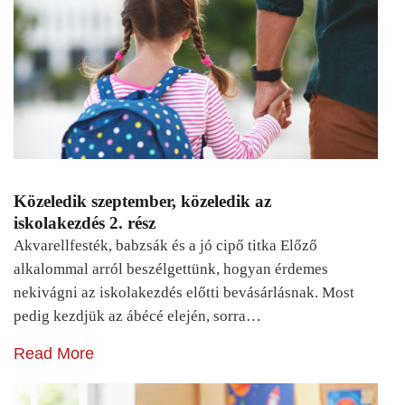
Közeledik szeptember, közeledik az
iskolakezdés 2. rész
Akvarellfesték, babzsák és a jó cipő titka Előző
alkalommal arról beszélgettünk, hogyan érdemes
nekivágni az iskolakezdés előtti bevásárlásnak. Most
pedig kezdjük az ábécé elején, sorra…
Read More