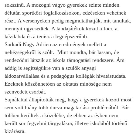
sokszínű. A mozogni vágyó gyerekek szinte minden
délután sportköri foglalkozásokon, edzéseken vehetnek
részt. A versenyeken pedig megmutathatják, mit tanultak,
mennyit ügyesedtek. A labdajátékok közül a foci, a
kézilabda és a tenisz a legnépszerűbb.
Sarkadi Nagy Adrien az eredmények mellett a
nehézségekről is szólt. Mint mondta, bár lassan, de
rendeződni látszik az iskola támogatási rendszere. Ám
addig is segítségükre van a szülők anyagi
áldozatvállalása és a pedagógus kollégák hivatástudata.
Ezeknek köszönhetően az oktatás minősége nem
szenvedett csorbát.
Sajnálattal állapították meg, hogy a gyerekek között most
sem volt hiány több durva magatartási problémából. Bár
többen kerültek a közelébe, de ebben az évben nem
került sor fegyelmi tárgyalásra, illetve iskolából történő
kizárásra.