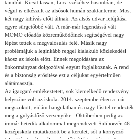
tanulóit. Kicsit lassan, Luca székéhez hasonlóan, de
végül is elkészült az alsósok humán szaktanterme. Most
két nagy kihívás előtt állnak. Az alsós udvar felújítása
egyre sürgetőbbé vált. A már-már legendássá vált
MOMO előadás közreműködőinek segítségével nagy
lépést tettek a megvalósulás felé. Másik nagy
problémájuk a leginkább reggel kialakuló közlekedési
káosz az iskola előtt. Ennek megoldására az
önkormányzat dolgozóival együtt foglalkoznak. A rend
és a biztonság erősítése ezt a céljukat egyértelműen
alátámasztja.
Az igazgató emlékeztetett, sok kiemelkedő rendezvény
helyszíne volt az iskola. 2014. szeptemberében a már
megszokott, vidám hangulatban és nagy füsttel rendezték
meg a gulyásfőző versenyüket. Októberben pedig az
immár hetedik alkalommal megrendezett Sulibörzén 48
középiskola mutatkozott be a kerület, sőt a környező