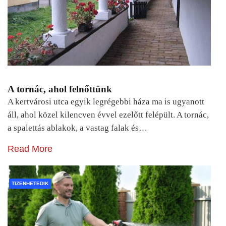
A tornác, ahol felnőttünk
A kertvárosi utca egyik legrégebbi háza ma is ugyanott
áll, ahol közel kilencven évvel ezelőtt felépült. A tornác,
a spalettás ablakok, a vastag falak és…
Read More
TIZENHETEDIK