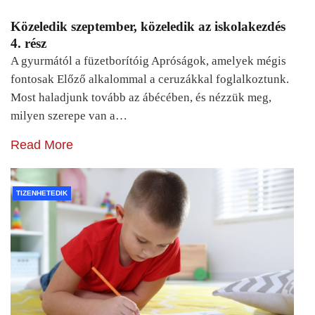
Közeledik szeptember, közeledik az iskolakezdés
4. rész
A gyurmától a füzetborítóig Apróságok, amelyek mégis
fontosak Előző alkalommal a ceruzákkal foglalkoztunk.
Most haladjunk tovább az ábécében, és nézzük meg,
milyen szerepe van a…
Read More
TIZENHETEDIK