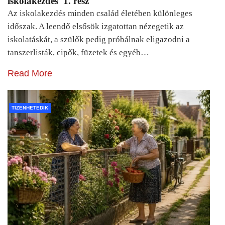
iskolakezdés 1. rész
Az iskolakezdés minden család életében különleges
időszak. A leendő elsősök izgatottan nézegetik az
iskolatáskát, a szülők pedig próbálnak eligazodni a
tanszerlisták, cipők, füzetek és egyéb…
Read More
TIZENHETEDIK