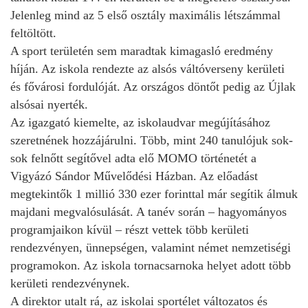
Jelenleg mind az 5 első osztály maximális létszámmal
feltöltött.
A sport területén sem maradtak kimagasló eredmény
híján. Az iskola rendezte az alsós váltóverseny kerületi
és fővárosi fordulóját. Az országos döntőt pedig az Újlak
alsósai nyerték.
Az igazgató kiemelte, az iskolaudvar megújításához
szeretnének hozzájárulni. Több, mint 240 tanulójuk sok-
sok felnőtt segítővel adta elő MOMO történetét a
Vigyázó Sándor Művelődési Házban. Az előadást
megtekintők 1 millió 330 ezer forinttal már segítik álmuk
majdani megvalósulását. A tanév során – hagyományos
programjaikon kívül – részt vettek több kerületi
rendezvényen, ünnepségen, valamint német nemzetiségi
programokon. Az iskola tornacsarnoka helyet adott több
kerületi rendezvénynek.
A direktor utalt rá, az iskolai sportélet változatos és