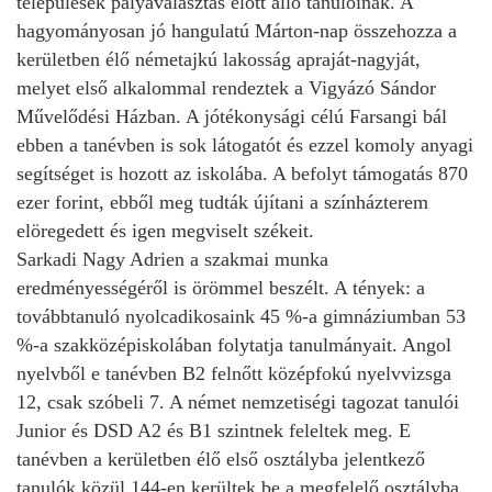
települések pályaválasztás előtt álló tanulóinak. A
hagyományosan jó hangulatú Márton-nap összehozza a
kerületben élő németajkú lakosság apraját-nagyját,
melyet első alkalommal rendeztek a Vigyázó Sándor
Művelődési Házban. A jótékonysági célú Farsangi bál
ebben a tanévben is sok látogatót és ezzel komoly anyagi
segítséget is hozott az iskolába. A befolyt támogatás 870
ezer forint, ebből meg tudták újítani a színházterem
elöregedett és igen megviselt székeit.
Sarkadi Nagy Adrien a szakmai munka
eredményességéről is örömmel beszélt. A tények: a
továbbtanuló nyolcadikosaink 45 %-a gimnáziumban 53
%-a szakközépiskolában folytatja tanulmányait. Angol
nyelvből e tanévben B2 felnőtt középfokú nyelvvizsga
12, csak szóbeli 7. A német nemzetiségi tagozat tanulói
Junior és DSD A2 és B1 szintnek feleltek meg. E
tanévben a kerületben élő első osztályba jelentkező
tanulók közül 144-en kerültek be a megfelelő osztályba.