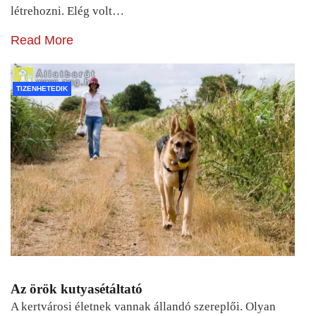
létrehozni. Elég volt…
Read More
TIZENHETEDIK
Az örök kutyasétáltató
A kertvárosi életnek vannak állandó szereplői. Olyan