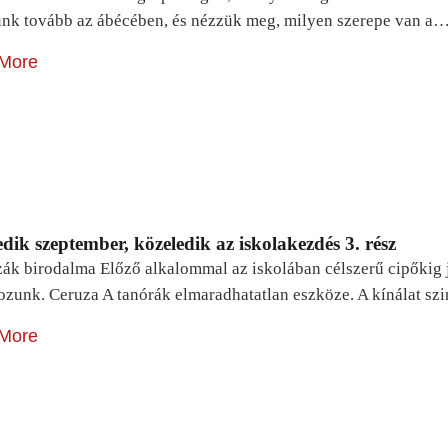
unk tovább az ábécében, és nézzük meg, milyen szerepe van a
More
dik szeptember, közeledik az iskolakezdés 3. rész
zák birodalma Előző alkalommal az iskolában célszerű cipőkig 
ozunk. Ceruza A tanórák elmaradhatatlan eszköze. A kínálat sz
More