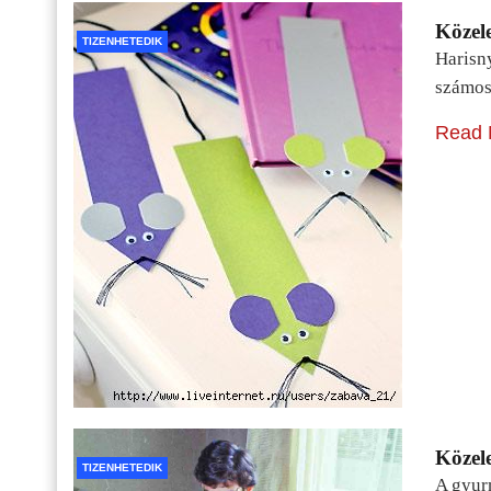
Közele
TIZENHETEDIK
Harisn
számos
Read 
Közele
TIZENHETEDIK
A gyur