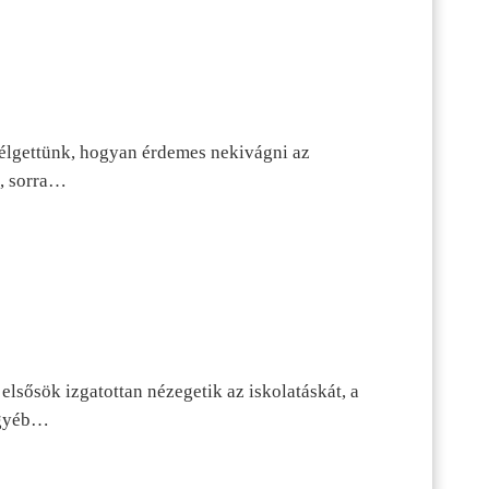
szélgettünk, hogyan érdemes nekivágni az
n, sorra…
lsősök izgatottan nézegetik az iskolatáskát, a
 egyéb…