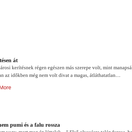
tésen át
árosi kerítésnek régen egészen más szerepe volt, mint manapsá
n az időkben még nem volt divat a magas, átláthatatlan…
More
em pumi és a falu rossza