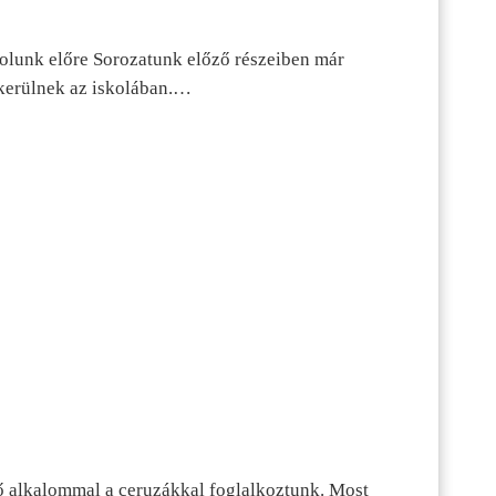
dolunk előre Sorozatunk előző részeiben már
kerülnek az iskolában.…
ő alkalommal a ceruzákkal foglalkoztunk. Most