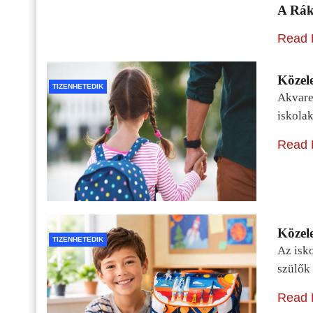
A Rák
Read 
Közele
TIZENHETEDIK
Akvarel
iskolak
Read 
Közele
TIZENHETEDIK
Az isko
szülők 
Read 