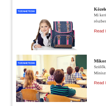
Közele
TIZENHETEDIK
Mi kerü
részbe
Read 
Mikor 
TIZENHETEDIK
Szülők
Minisz
Read 