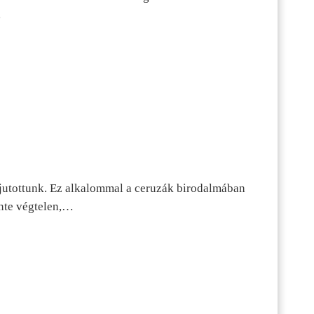
…
jutottunk. Ez alkalommal a ceruzák birodalmában
inte végtelen,…