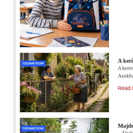
A kerí
TIZENHETEDIK
A kertv
Azokba
Read 
Majdn
TIZENHETEDIK