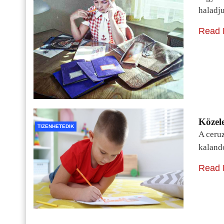
haladj
Read 
Közele
TIZENHETEDIK
A ceru
kaland
Read 