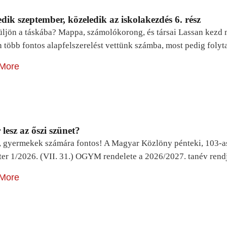
dik szeptember, közeledik az iskolakezdés 6. rész
ljön a táskába? Mappa, számolókorong, és társai Lassan kezd m
n több fontos alapfelszerelést vettünk számba, most pedig foly
More
lesz az őszi szünet?
, gyermekek számára fontos! A Magyar Közlöny pénteki, 103-a
ter 1/2026. (VII. 31.) OGYM rendelete a 2026/2027. tanév rend
More