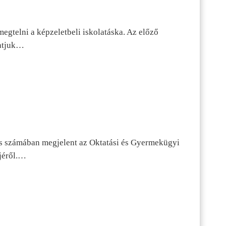
egtelni a képzeletbeli iskolatáska. Az előző
tatjuk…
s számában megjelent az Oktatási és Gyermekügyi
jéről.…