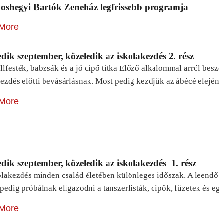
oshegyi Bartók Zeneház legfrissebb programja
More
dik szeptember, közeledik az iskolakezdés 2. rész
lfesték, babzsák és a jó cipő titka Előző alkalommal arról be
ezdés előtti bevásárlásnak. Most pedig kezdjük az ábécé elejé
More
dik szeptember, közeledik az iskolakezdés 1. rész
lakezdés minden család életében különleges időszak. A leendő e
pedig próbálnak eligazodni a tanszerlisták, cipők, füzetek és
More