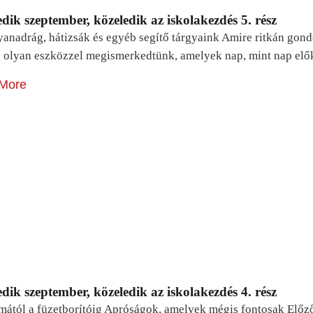
dik szeptember, közeledik az iskolakezdés 5. rész
yanadrág, hátizsák és egyéb segítő tárgyaink Amire ritkán gon
 olyan eszközzel megismerkedtünk, amelyek nap, mint nap elő
More
dik szeptember, közeledik az iskolakezdés 4. rész
mától a füzetborítóig Apróságok, amelyek mégis fontosak Előz