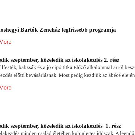
oshegyi Bartók Zeneház legfrissebb programja
More
dik szeptember, közeledik az iskolakezdés 2. rész
lfesték, babzsák és a jó cipő titka Előző alkalommal arról be
ezdés előtti bevásárlásnak. Most pedig kezdjük az ábécé elejé
More
dik szeptember, közeledik az iskolakezdés 1. rész
lakezdés minden család életében különleges időszak. A leendő e