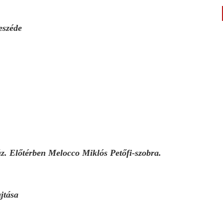
eszéde
z. Előtérben Melocco Miklós Petőfi-szobra.
jtása