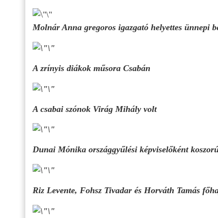
Molnár Anna gregoros igazgató helyettes ünnepi b
A zrínyis diákok műsora Csabán
A csabai szónok Virág Mihály volt
Dunai Mónika országgyűlési képviselőként koszorú
Riz Levente, Fohsz Tivadar és Horváth Tamás főha