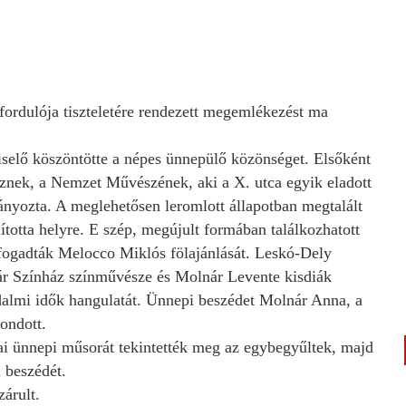
ordulója tiszteletére rendezett megemlékezést ma
selő köszöntötte a népes ünnepülő közönséget. Elsőként
nek, a Nemzet Művészének, aki a X. utca egyik eladott
nyozta. A meglehetősen leromlott állapotban megtalált
totta helyre. E szép, megújult formában találkozhatott
 fogadták Melocco Miklós fölajánlását. Leskó-Dely
kár Színház színművésze és Molnár Levente kisdiák
adalmi idők hangulatát. Ünnepi beszédet Molnár Anna, a
ondott.
ai ünnepi műsorát tekintették meg az egybegyűltek, majd
 beszédét.
zárult.