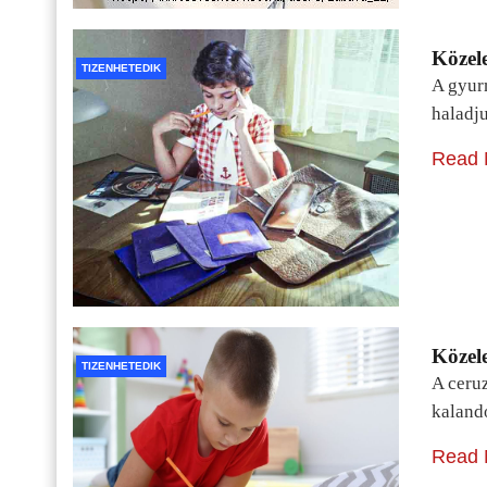
Közele
TIZENHETEDIK
A gyur
haladj
Read 
Közele
TIZENHETEDIK
A ceru
kaland
Read 