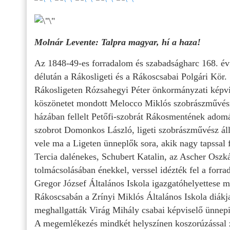
Molnár Levente: Talpra magyar, hí a haza!
Az 1848-49-es forradalom és szabadságharc 168. évf
délután a Rákosligeti és a Rákoscsabai Polgári Kör.
Rákosligeten Rózsahegyi Péter önkormányzati képvi
köszönetet mondott Melocco Miklós szobrászművész
házában fellelt Petőfi-szobrát Rákosmentének adomá
szobrot Domonkos László, ligeti szobrászművész állí
vele ma a Ligeten ünneplők sora, akik nagy tapssal
Tercia dalénekes, Schubert Katalin, az Ascher Osz
tolmácsolásában énekkel, verssel idézték fel a forr
Gregor József Általános Iskola igazgatóhelyettese m
Rákoscsabán a Zrínyi Miklós Általános Iskola diákj
meghallgatták Virág Mihály csabai képviselő ünnepi
A megemlékezés mindkét helyszínen koszorúzással 