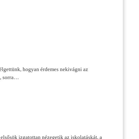
szélgettünk, hogyan érdemes nekivágni az
n, sorra…
lsősök izgatottan nézegetik az iskolatáskát, a