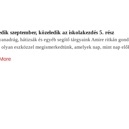
dik szeptember, közeledik az iskolakezdés 5. rész
yanadrág, hátizsák és egyéb segítő tárgyaink Amire ritkán gon
 olyan eszközzel megismerkedtünk, amelyek nap, mint nap elő
More