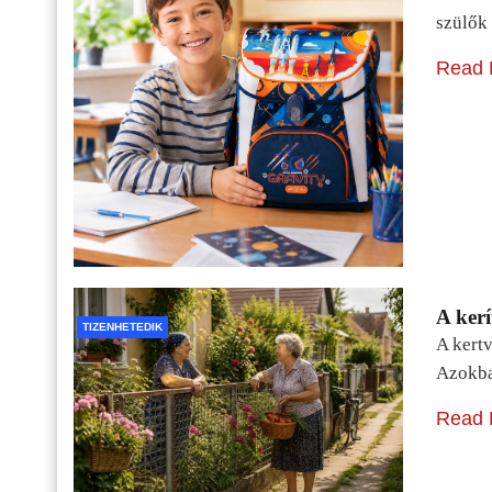
szülők 
Read 
A kerí
TIZENHETEDIK
A kertv
Azokba
Read 