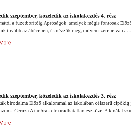
dik szeptember, közeledik az iskolakezdés 4. rész
mától a füzetborítóig Apróságok, amelyek mégis fontosak Előz
unk tovább az ábécében, és nézzük meg, milyen szerepe van a
More
dik szeptember, közeledik az iskolakezdés 3. rész
zák birodalma Előző alkalommal az iskolában célszerű cipőkig 
ozunk. Ceruza A tanórák elmaradhatatlan eszköze. A kínálat sz
More