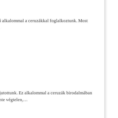
ő alkalommal a ceruzákkal foglalkoztunk. Most
…
jutottunk. Ez alkalommal a ceruzák birodalmában
inte végtelen,…