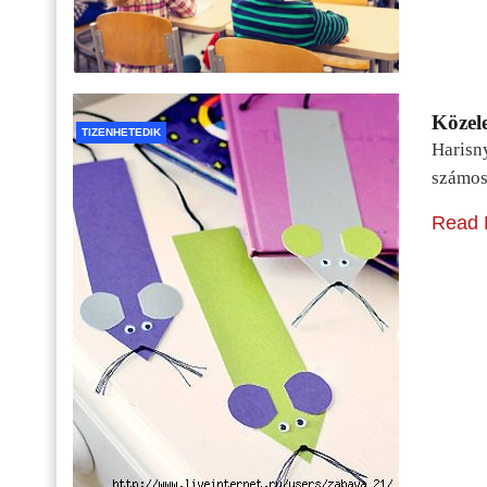
Közele
TIZENHETEDIK
Harisn
számos
Read 