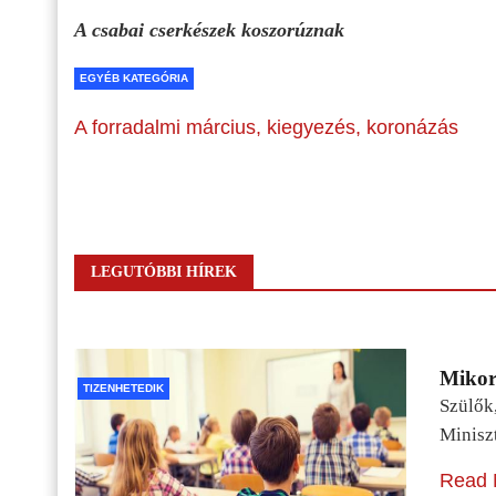
A csabai cserkészek koszorúznak
EGYÉB KATEGÓRIA
A forradalmi március, kiegyezés, koronázás
LEGUTÓBBI HÍREK
Mikor 
TIZENHETEDIK
Szülők
Minisz
Read 