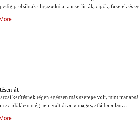
pedig próbálnak eligazodni a tanszerlisták, cipők, füzetek és
More
tésen át
árosi kerítésnek régen egészen más szerepe volt, mint manapsá
n az időkben még nem volt divat a magas, átláthatatlan…
More