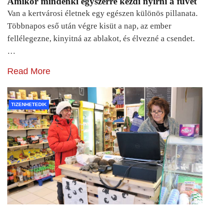
Amikor mindenki egyszerre kezdi nyírni a füvet
Van a kertvárosi életnek egy egészen különös pillanata.
Többnapos eső után végre kisüt a nap, az ember
fellélegezne, kinyitná az ablakot, és élvezné a csendet.
…
Read More
TIZENHETEDIK