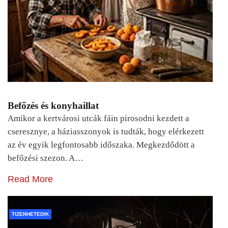
Befőzés és konyhaillat
Amikor a kertvárosi utcák fáin pirosodni kezdett a
cseresznye, a háziasszonyok is tudták, hogy elérkezett
az év egyik legfontosabb időszaka. Megkezdődött a
befőzési szezon. A…
Read More
TIZENHETEDIK