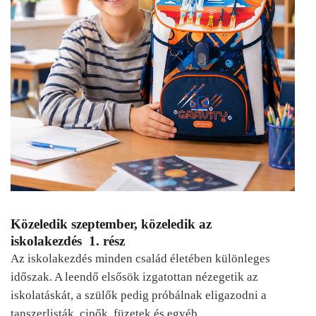
Közeledik szeptember, közeledik az
iskolakezdés 1. rész
Az iskolakezdés minden család életében különleges
időszak. A leendő elsősök izgatottan nézegetik az
iskolatáskát, a szülők pedig próbálnak eligazodni a
tanszerlisták, cipők, füzetek és egyéb…