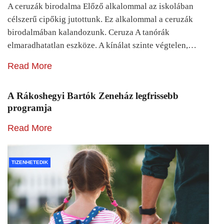
A ceruzák birodalma Előző alkalommal az iskolában
célszerű cipőkig jutottunk. Ez alkalommal a ceruzák
birodalmában kalandozunk. Ceruza A tanórák
elmaradhatatlan eszköze. A kínálat szinte végtelen,…
Read More
A Rákoshegyi Bartók Zeneház legfrissebb
programja
Read More
TIZENHETEDIK