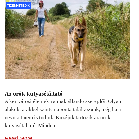
TIZENHETEDIK
Az örök kutyasétáltató
A kertvárosi életnek vannak állandó szereplői. Olyan
alakok, akikkel szinte naponta találkozunk, még ha a
nevüket nem is tudjuk. Közéjük tartozik az örök
kutyasétáltató. Minden…
Read More