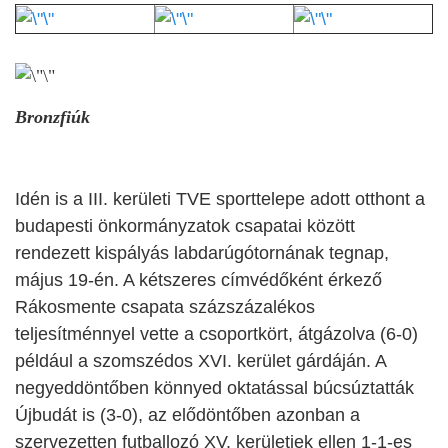
Bronzfiúk
Idén is a III. kerületi TVE sporttelepe adott otthont a
budapesti önkormányzatok csapatai között
rendezett kispályás labdarúgótornának
tegnap,
május 19-én
. A kétszeres címvédőként érkező
Rákosmente csapata százszázalékos
teljesítménnyel vette a csoportkört, átgázolva (6-0)
például a szomszédos XVI. kerület gárdáján. A
negyeddöntőben könnyed oktatással búcsúztatták
Újbudát is (3-0), az elődöntőben azonban a
szervezetten futballozó XV. kerületiek ellen 1-1-es