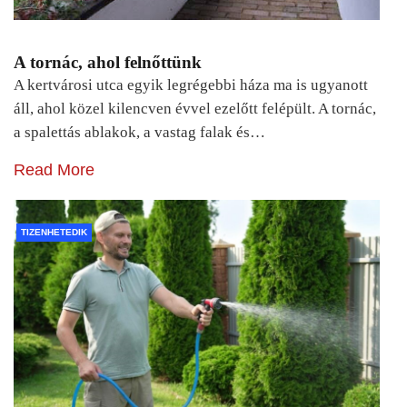
A tornác, ahol felnőttünk
A kertvárosi utca egyik legrégebbi háza ma is ugyanott
áll, ahol közel kilencven évvel ezelőtt felépült. A tornác,
a spalettás ablakok, a vastag falak és…
Read More
TIZENHETEDIK