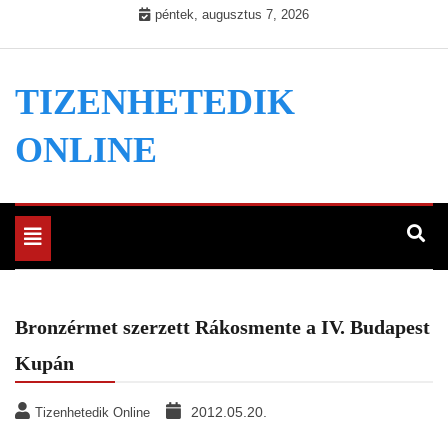
Skip
péntek, augusztus 7, 2026
to
content
TIZENHETEDIK
ONLINE
Toggle
navigation
Bronzérmet szerzett Rákosmente a IV. Budapest
Kupán
2012.05.20.
Tizenhetedik Online