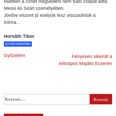
esetben a címét megvédeni nem tudó csapat adta
Messi és Sirán személyében.
Jövőre viszont jó esélyük lesz visszaülniük a
trónra…
Horváth Tibor
EGYÉB KATEGÓRIA
Győzelem
Fényesen sikerült a
kétnapos Majális Ecseren