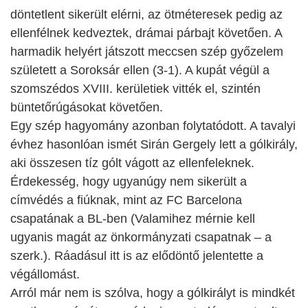
döntetlent sikerült elérni, az ötméteresek pedig az
ellenfélnek kedveztek, drámai párbajt követően. A
harmadik helyért játszott meccsen szép győzelem
született a Soroksár ellen (3-1). A kupát végül a
szomszédos XVIII. kerületiek vitték el, szintén
büntetőrúgásokat követően.
Egy szép hagyomány azonban folytatódott. A tavalyi
évhez hasonlóan ismét Sirán Gergely lett a gólkirály,
aki összesen tíz gólt vágott az ellenfeleknek.
Érdekesség, hogy ugyanúgy nem sikerült a
címvédés a fiúknak, mint az FC Barcelona
csapatának a BL-ben (Valamihez mérnie kell
ugyanis magát az önkormányzati csapatnak – a
szerk.). Ráadásul itt is az elődöntő jelentette a
végállomást.
Arról már nem is szólva, hogy a gólkirályt is mindkét