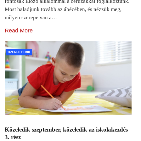
fontosak Előző alkalommal a ceruzákkal foglalkoztunk.
Most haladjunk tovább az ábécében, és nézzük meg,
milyen szerepe van a…
Read More
TIZENHETEDIK
Közeledik szeptember, közeledik az iskolakezdés
3. rész