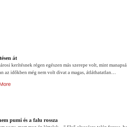
tésen át
árosi kerítésnek régen egészen más szerepe volt, mint manapsá
n az időkben még nem volt divat a magas, átláthatatlan…
More
em pumi és a falu rossza