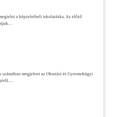
egtelni a képzeletbeli iskolatáska. Az előző
tatjuk…
s számában megjelent az Oktatási és Gyermekügyi
jéről.…