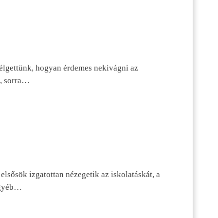
szélgettünk, hogyan érdemes nekivágni az
n, sorra…
lsősök izgatottan nézegetik az iskolatáskát, a
 egyéb…