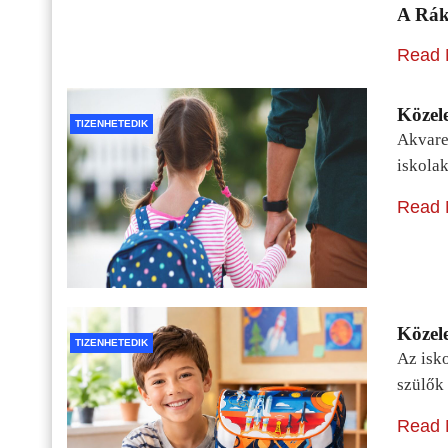
A Rák
Read 
Közele
TIZENHETEDIK
Akvarel
iskolak
Read 
Közele
TIZENHETEDIK
Az isko
szülők 
Read 