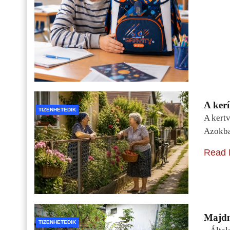
A kerí
TIZENHETEDIK
A kertv
Azokba
Read 
Majdn
TIZENHETEDIK