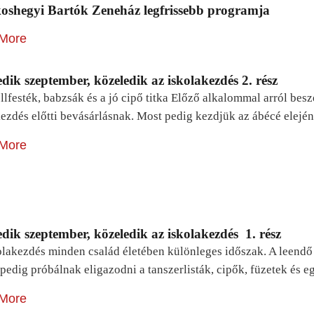
oshegyi Bartók Zeneház legfrissebb programja
More
dik szeptember, közeledik az iskolakezdés 2. rész
lfesték, babzsák és a jó cipő titka Előző alkalommal arról be
ezdés előtti bevásárlásnak. Most pedig kezdjük az ábécé elejé
More
dik szeptember, közeledik az iskolakezdés 1. rész
lakezdés minden család életében különleges időszak. A leendő e
pedig próbálnak eligazodni a tanszerlisták, cipők, füzetek és
More