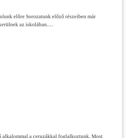
dolunk előre Sorozatunk előző részeiben már
kerülnek az iskolában.…
ő alkalommal a ceruzákkal foglalkoztunk. Most