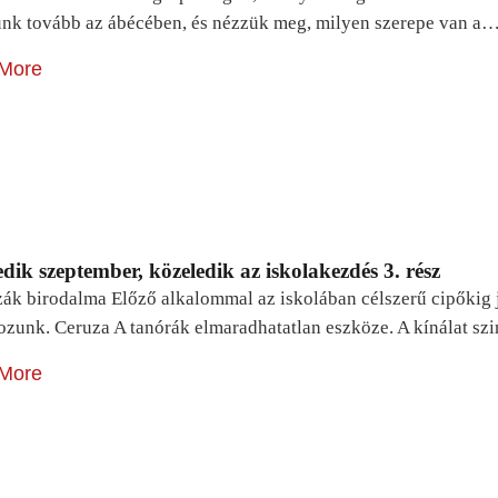
unk tovább az ábécében, és nézzük meg, milyen szerepe van a
More
dik szeptember, közeledik az iskolakezdés 3. rész
zák birodalma Előző alkalommal az iskolában célszerű cipőkig 
ozunk. Ceruza A tanórák elmaradhatatlan eszköze. A kínálat sz
More