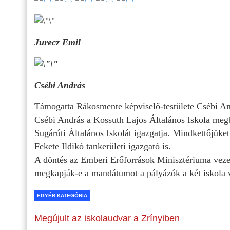
Jurecz Emil
Csébi András
Támogatta Rákosmente képviselő-testülete Csébi Andr
Csébi András a Kossuth Lajos Általános Iskola megb
Sugárúti Általános Iskolát igazgatja. Mindkettőjüket 
Fekete Ildikó tankerületi igazgató is.
A döntés az Emberi Erőforrások Minisztériuma vezet
megkapják-e a mandátumot a pályázók a két iskola v
EGYÉB KATEGÓRIA
Megújult az iskolaudvar a Zrínyiben