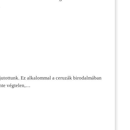
…
jutottunk. Ez alkalommal a ceruzák birodalmában
inte végtelen,…