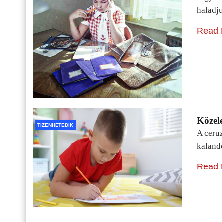
haladj
Read 
Közele
TIZENHETEDIK
A ceru
kaland
Read 