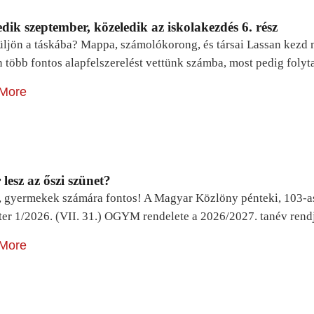
dik szeptember, közeledik az iskolakezdés 6. rész
ljön a táskába? Mappa, számolókorong, és társai Lassan kezd m
n több fontos alapfelszerelést vettünk számba, most pedig foly
More
lesz az őszi szünet?
, gyermekek számára fontos! A Magyar Közlöny pénteki, 103-a
ter 1/2026. (VII. 31.) OGYM rendelete a 2026/2027. tanév rend
More