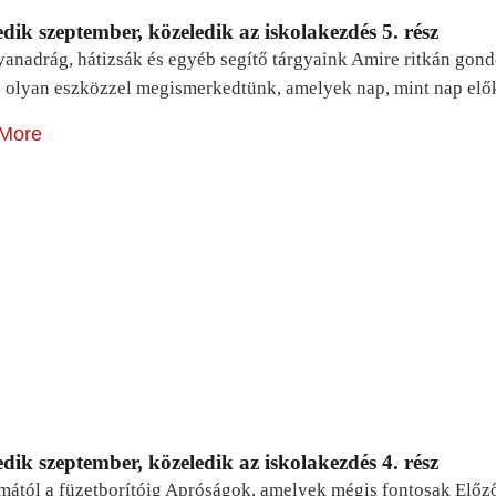
dik szeptember, közeledik az iskolakezdés 5. rész
yanadrág, hátizsák és egyéb segítő tárgyaink Amire ritkán gon
 olyan eszközzel megismerkedtünk, amelyek nap, mint nap elő
More
dik szeptember, közeledik az iskolakezdés 4. rész
mától a füzetborítóig Apróságok, amelyek mégis fontosak Előz