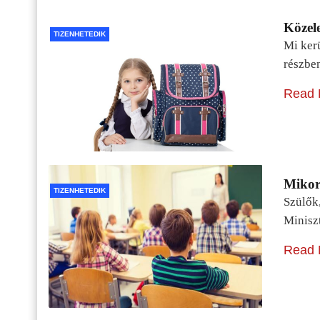
Közele
TIZENHETEDIK
Mi kerü
részbe
Read 
Mikor 
TIZENHETEDIK
Szülők
Minisz
Read 