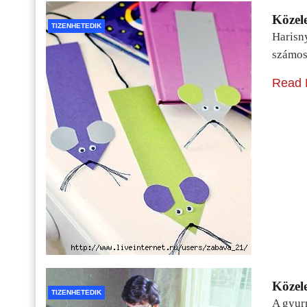
Közele
TIZENHETEDIK
Harisn
számos
Read 
Közele
TIZENHETEDIK
A gyur