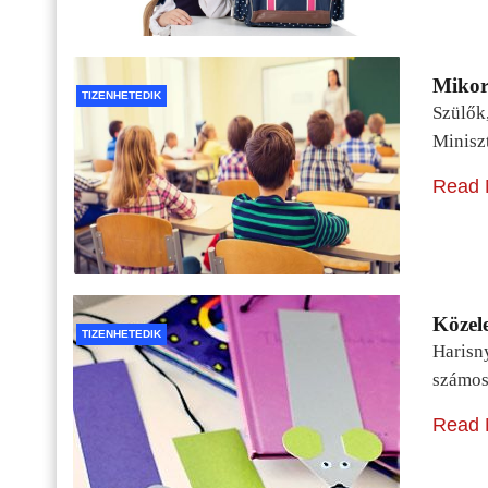
Mikor 
TIZENHETEDIK
Szülők
Minisz
Read 
Közele
TIZENHETEDIK
Harisn
számos
Read 