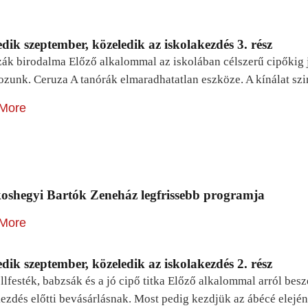
dik szeptember, közeledik az iskolakezdés 3. rész
zák birodalma Előző alkalommal az iskolában célszerű cipőkig 
ozunk. Ceruza A tanórák elmaradhatatlan eszköze. A kínálat sz
More
oshegyi Bartók Zeneház legfrissebb programja
More
dik szeptember, közeledik az iskolakezdés 2. rész
lfesték, babzsák és a jó cipő titka Előző alkalommal arról be
ezdés előtti bevásárlásnak. Most pedig kezdjük az ábécé elejé