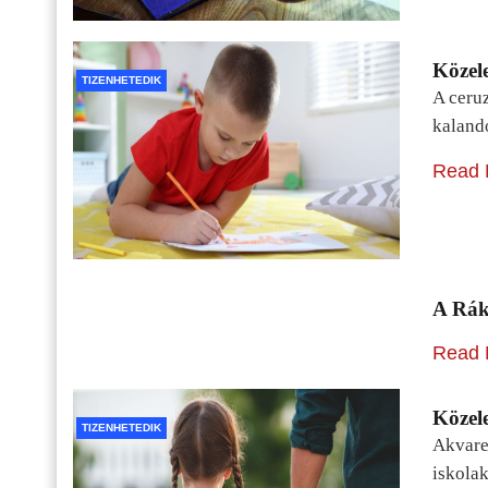
Közele
TIZENHETEDIK
A ceru
kaland
Read 
A Rák
Read 
Közele
TIZENHETEDIK
Akvarel
iskolak