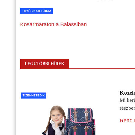
EGYÉB KATEGÓRIA
Kosármaraton a Balassiban
LEGUTÓBBI HÍREK
Közele
TIZENHETEDIK
Mi kerü
részbe
Read 