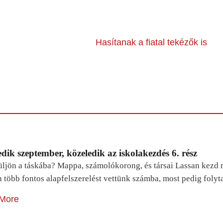
Hasítanak a fiatal tekézők is
dik szeptember, közeledik az iskolakezdés 6. rész
ljön a táskába? Mappa, számolókorong, és társai Lassan kezd m
n több fontos alapfelszerelést vettünk számba, most pedig foly
More