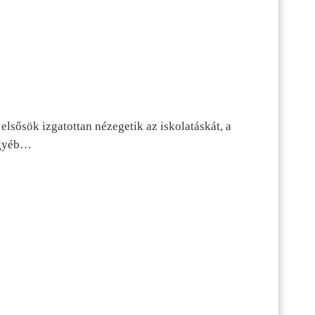
lsősök izgatottan nézegetik az iskolatáskát, a
 egyéb…