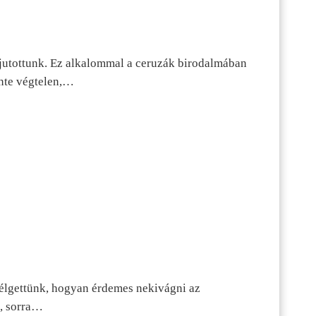
jutottunk. Ez alkalommal a ceruzák birodalmában
inte végtelen,…
szélgettünk, hogyan érdemes nekivágni az
n, sorra…