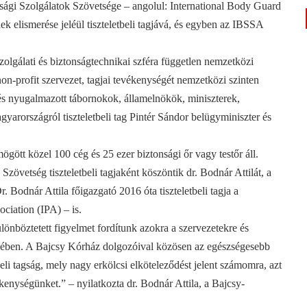
nsági Szolgálatok Szövetsége – angolul: International Body Guard
 elismerése jeléül tiszteletbeli tagjává, és egyben az IBSSA
olgálati és biztonságtechnikai szféra független nemzetközi
n-profit szervezet, tagjai tevékenységét nemzetközi szinten
ív és nyugalmazott tábornokok, államelnökök, miniszterek,
yarországról tiszteletbeli tag Pintér Sándor belügyminiszter és
ött közel 100 cég és 25 ezer biztonsági őr vagy testőr áll.
zövetség tiszteletbeli tagjaként köszöntik dr. Bodnár Attilát, a
 Bodnár Attila főigazgató 2016 óta tiszteletbeli tagja a
ciation (IPA) – is.
önböztetett figyelmet fordítunk azokra a szervezetekre és
mtésében. A Bajcsy Kórház dolgozóival közösen az egészségesebb
eli tagság, mely nagy erkölcsi elköteleződést jelent számomra, azt
kenységünket.” – nyilatkozta dr. Bodnár Attila, a Bajcsy-