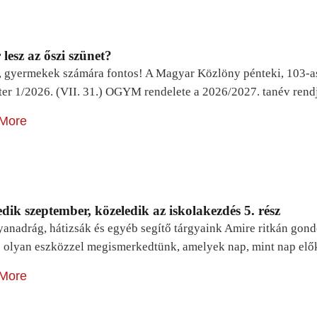
lesz az őszi szünet?
, gyermekek számára fontos! A Magyar Közlöny pénteki, 103-a
ter 1/2026. (VII. 31.) OGYM rendelete a 2026/2027. tanév rend
More
dik szeptember, közeledik az iskolakezdés 5. rész
yanadrág, hátizsák és egyéb segítő tárgyaink Amire ritkán gon
 olyan eszközzel megismerkedtünk, amelyek nap, mint nap elő
More