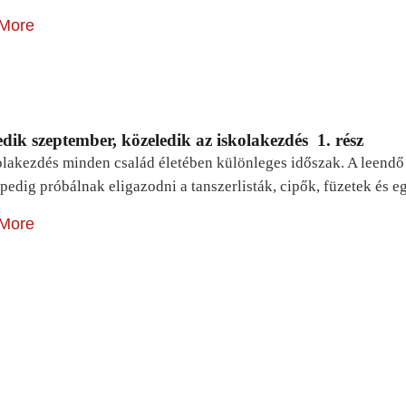
More
dik szeptember, közeledik az iskolakezdés 1. rész
lakezdés minden család életében különleges időszak. A leendő e
pedig próbálnak eligazodni a tanszerlisták, cipők, füzetek és
More