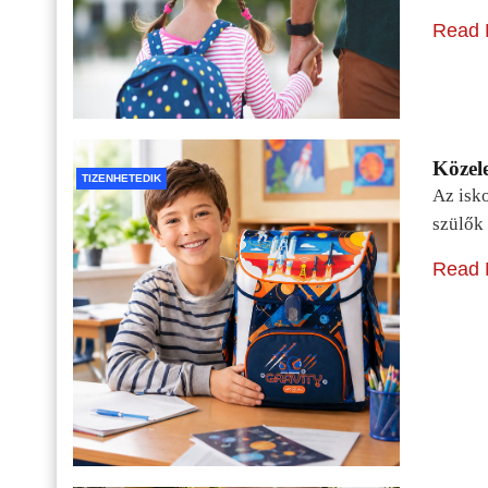
Read 
Közele
TIZENHETEDIK
Az isko
szülők 
Read 