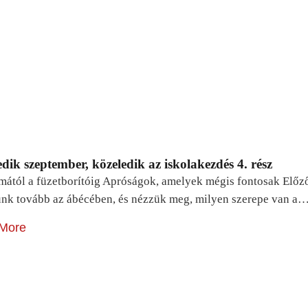
dik szeptember, közeledik az iskolakezdés 4. rész
mától a füzetborítóig Apróságok, amelyek mégis fontosak Előz
unk tovább az ábécében, és nézzük meg, milyen szerepe van a
More