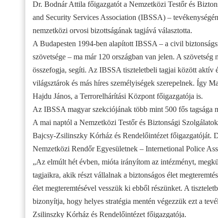
Dr. Bodnár Attila főigazgatót a Nemzetközi Testőr és Bizto
and Security Services Association (IBSSA) – tevékenységének
nemzetközi orvosi bizottságának tagjává választotta.
A Budapesten 1994-ben alapított IBSSA – a civil biztonságsz
szövetsége – ma már 120 országban van jelen. A szövetség no
összefogja, segíti. Az IBSSA tiszteletbeli tagjai között akt
világsztárok és más híres személyiségek szerepelnek. Így Mag
Hajdu János, a Terrorelhárítási Központ főigazgatója is.
Az IBSSA magyar szekciójának több mint 500 fős tagsága mög
A mai naptól a Nemzetközi Testőr és Biztonsági Szolgálatok S
Bajcsy-Zsilinszky Kórház és Rendelőintézet főigazgatóját. Dr.
Nemzetközi Rendőr Egyesületnek – Internetional Police Asso
„Az elmúlt hét évben, mióta irányítom az intézményt, megkül
tagjaikra, akik részt vállalnak a biztonságos élet megtere
élet megteremtésével vesszük ki ebből részünket. A tiszteletb
bizonyítja, hogy helyes stratégia mentén végezzük ezt a tevé
Zsilinszky Kórház és Rendelőintézet főigazgatója.