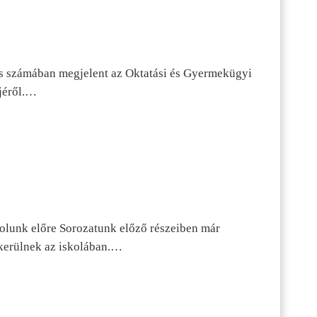
s számában megjelent az Oktatási és Gyermekügyi
jéről.…
dolunk előre Sorozatunk előző részeiben már
kerülnek az iskolában.…